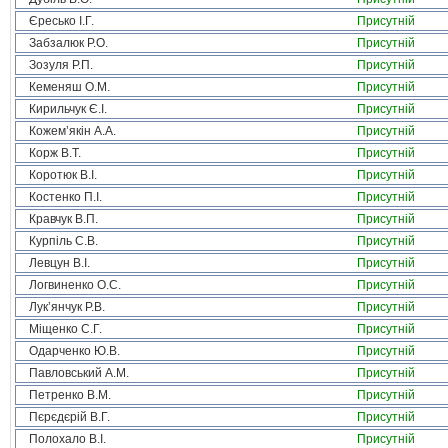
Єресько І.Г.
Присутній
Забзалюк Р.О.
Присутній
Зозуля Р.П.
Присутній
Кеменяш О.М.
Присутній
Кирильчук Є.І.
Присутній
Кожем’якін А.А.
Присутній
Корж В.Т.
Присутній
Коротюк В.І.
Присутній
Костенко П.І.
Присутній
Кравчук В.П.
Присутній
Курпіль С.В.
Присутній
Левцун В.І.
Присутній
Логвиненко О.С.
Присутній
Лук’янчук Р.В.
Присутній
Міщенко С.Г.
Присутній
Одарченко Ю.В.
Присутній
Павловський А.М.
Присутній
Петренко В.М.
Присутній
Пєрєдєрій В.Г.
Присутній
Полохало В.І.
Присутній