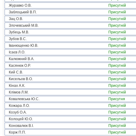
Журавко О.В.
Присутній
Заблоцький В.П.
Присутній
Зац О.В.
Присутній
Злочевський М.В.
Присутній
Зубець М.В.
Присутній
Зубов В.С.
Присутній
Іванющенко Ю.В.
Присутній
Ісаєв Л.О.
Присутній
Калюжний В.А.
Присутній
Касянюк О.Р.
Присутній
Кий С.В.
Присутній
Кисельов В.О.
Присутній
Кінах А.К.
Присутній
Клімов Л.М.
Присутній
Ковалевська Ю.С.
Присутня
Кожара Л.О.
Присутній
Козуб О.А.
Присутній
Колоцей Ю.О.
Присутній
Коновалюк В.І.
Присутній
Корж П.П.
Присутній