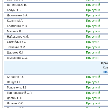
Волинець Є.В.
Присутній
Голуб О.В.
Присутній
Даниленко В.А.
Присутній
Калєтнік І.Г.
Присутній
Кравченко М.В.
Присутній
Матвєєв В.Г.
Присутній
Найдьонов А.М.
Присутній
Самойлик К.С.
Присутня
Ткаченко О.М.
Присутній
Царьков Є.І.
Присутній
Шмельова С.О.
Присутня
Фрак
Кіл
При
Баранов В.О.
Присутній
Ващук К.Т.
Присутня
Головченко І.Б.
Присутній
Гриневецький С.Р.
Присутній
Довгий С.О.
Присутній
Литвин Ю.О.
Присутній