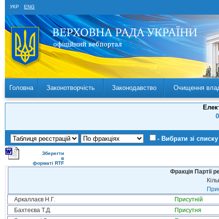
УКР
ENG
Головна
Законотворчість
Законодавство
Очищення вла
Елек
0
- Вибрати зі списку
Зберегти
в
форматі RTF
Фракція Партії р
Кіль
Прис
Аркаллаєв Н.Г.
Присутній
Бахтеєва Т.Д.
Присутня