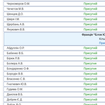
Черноморов О.М.
Присутній
Чечетов М.В.
Присутній
Шенцев Д.О.
Присутній
Шкіря І.М.
Присутній
Щербань А.В.
Присутній
Янукович В.В.
Присутній
Фракція “Блок Ю
Кіль
Прис
Абдуллін О.Р.
Присутній
Бабенко В.Б.
Присутній
Бірюк Л.В.
Присутній
Болюра А.В.
Присутня
Бондаренко О.Ф.
Присутня
Бородін В.В.
Присутній
Власенко С.В.
Присутній
Гнаткевич Ю.В.
Присутній
Гудима О.М.
Присутній
Данілов В.Б.
Присутній
Добряк Є.Д.
Присутній
Дубіль В.О.
Присутній