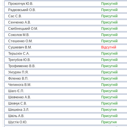
Прокопчук Ю.В.
Присутній
Радковський О.В.
Присутній
Сас С.В.
Присутній
Сенченко А.В.
Присутній
Скибінецький О.М.
Присутній
Соколов М.В.
Присутній
Стешенко О.М.
Присутній
Сушкевич В.М.
Відсутній
Терьохін С.А.
Присутній
Трегубов Ю.В.
Присутній
Трофименко В.В.
Присутній
Унгурян П.Я.
Присутній
Філенко В.П.
Присутній
Чепинога В.М.
Присутній
Шаго Є.П.
Присутній
Шевченко А.В.
Присутній
Шевчук С.В.
Присутній
Шишкіна З.Л.
Присутня
Шкіль А.В.
Присутній
Шустік О.Ю.
Присутня