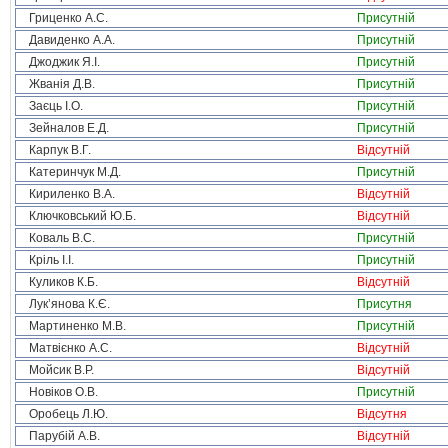
Гриценко А.С.
Присутній
Давиденко А.А.
Присутній
Джоджик Я.І.
Присутній
Жванія Д.В.
Присутній
Заєць І.О.
Присутній
Зейналов Е.Д.
Присутній
Карпук В.Г.
Відсутній
Катеринчук М.Д.
Присутній
Кириленко В.А.
Відсутній
Ключковський Ю.Б.
Відсутній
Коваль В.С.
Присутній
Кріль І.І.
Присутній
Куликов К.Б.
Відсутній
Лук’янова К.Є.
Присутня
Мартиненко М.В.
Присутній
Матвієнко А.С.
Відсутній
Мойсик В.Р.
Відсутній
Новіков О.В.
Присутній
Оробець Л.Ю.
Відсутня
Парубій А.В.
Відсутній