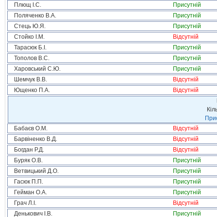
Плющ І.С.
Присутній
Поляченко В.А.
Присутній
Стець Ю.Я.
Присутній
Стойко І.М.
Відсутній
Тарасюк Б.І.
Присутній
Тополов В.С.
Присутній
Харовський С.Ю.
Присутній
Шемчук В.В.
Відсутній
Ющенко П.А.
Відсутній
Кіл
Прис
Бабаєв О.М.
Відсутній
Барвіненко В.Д.
Відсутній
Богдан Р.Д.
Відсутній
Буряк О.В.
Присутній
Ветвицький Д.О.
Присутній
Гасюк П.П.
Присутній
Гейман О.А.
Присутній
Грач Л.І.
Відсутній
Денькович І.В.
Присутній