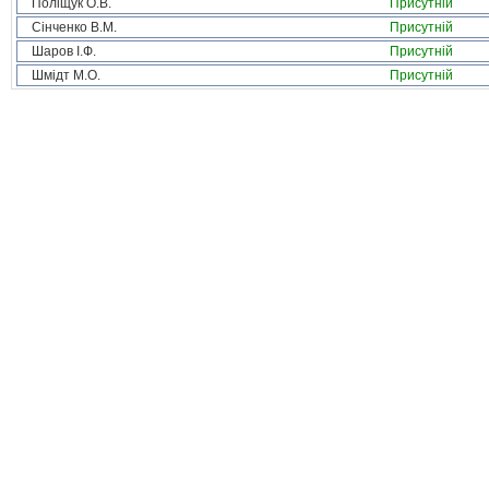
Поліщук О.В.
Присутній
Сінченко В.М.
Присутній
Шаров І.Ф.
Присутній
Шмідт М.О.
Присутній