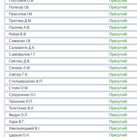
Плотніков О.В.
Присутній
Попеску І.В.
Присутній
Прасолов І.М.
Присутній
Притика Д.М.
Присутній
Пшонка А.В.
Присутній
Рибак В.В.
Присутній
Савченко І.В.
Присутній
Саламатін Д.А.
Присутній
Самофалов Г.Г.
Присутній
Святаш Д.В.
Присутній
Синиця А.М.
Присутній
Смітюх Г.Є.
Присутній
Стельмашенко В.П.
Присутній
Стоян О.М.
Присутній
Супруненко О.І.
Присутній
Табачник Я.П.
Присутній
Толстенко В.Л.
Присутній
Федун О.Л.
Присутній
Хара В.Г.
Присутній
Хмельницький В.І.
Присутній
Царьов О.А.
Присутній