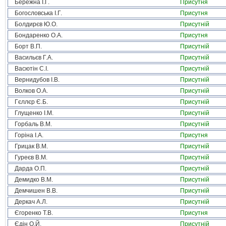
Бережна І.Г.
Присутня
Богословська І.Г.
Присутня
Болдирєв Ю.О.
Присутній
Бондаренко О.А.
Присутня
Борт В.П.
Присутній
Васильєв Г.А.
Присутній
Васютін С.І.
Присутній
Вернидубов І.В.
Присутній
Волков О.А.
Присутній
Гєллєр Є.Б.
Присутній
Глущенко І.М.
Присутній
Горбаль В.М.
Присутній
Горіна І.А.
Присутня
Грицак В.М.
Присутній
Гуреєв В.М.
Присутній
Дарда О.П.
Присутній
Демидко В.М.
Присутній
Демчишен В.В.
Присутній
Деркач А.Л.
Присутній
Єгоренко Т.В.
Присутня
Єдін О.Й.
Присутній