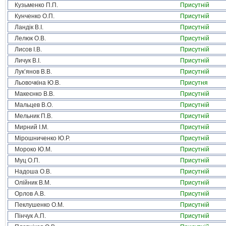
Кузьменко П.П.
Присутній
Кунченко О.П.
Присутній
Ландік В.І.
Присутній
Лелюк О.В.
Присутній
Лисов І.В.
Присутній
Личук В.І.
Присутній
Лук’янов В.В.
Присутній
Льовочкіна Ю.В.
Присутня
Макеєнко В.В.
Присутній
Мальцев В.О.
Присутній
Мельник П.В.
Присутній
Мирний І.М.
Присутній
Мірошниченко Ю.Р.
Присутній
Мороко Ю.М.
Присутній
Муц О.П.
Присутній
Надоша О.В.
Присутній
Олійник В.М.
Присутній
Орлов А.В.
Присутній
Пеклушенко О.М.
Присутній
Пінчук А.П.
Присутній