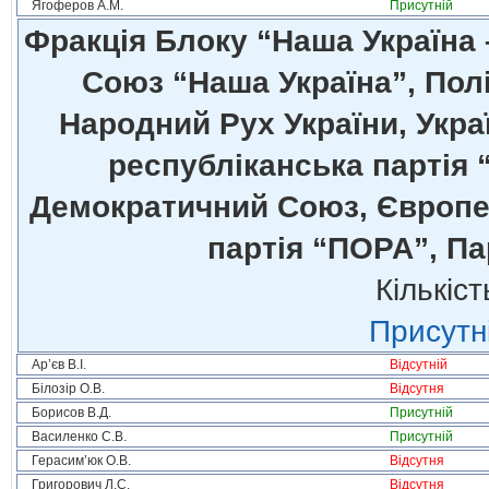
Ягоферов А.М.
Присутній
Фракція Блоку “Наша Україна
Союз “Наша Україна”, Полі
Народний Рух України, Укра
республіканська партія 
Демократичний Союз, Європей
партія “ПОРА”, Па
Кількіст
Присутні
Ар’єв В.І.
Відсутній
Білозір О.В.
Відсутня
Борисов В.Д.
Присутній
Василенко С.В.
Присутній
Герасим’юк О.В.
Відсутня
Григорович Л.С.
Відсутня