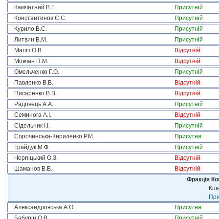
Камчатний В.Г.
Присутній
Константинов Є.С.
Присутній
Курило В.С.
Присутній
Литвин В.М.
Присутній
Маліч О.В.
Відсутній
Мовчан П.М.
Відсутній
Омельченко Г.О.
Присутній
Павленко В.В.
Відсутній
Писаренко В.В.
Відсутній
Радовець А.А.
Присутній
Семинога А.І.
Відсутній
Сідельник І.І.
Присутній
Сорочинська-Кириленко Р.М.
Присутня
Трайдук М.Ф.
Присутній
Черпіцький О.З.
Відсутній
Шаманов В.В.
Відсутній
Фракція Ком
Кіл
При
Александровська А.О.
Присутня
Бабурін О.В.
Присутній