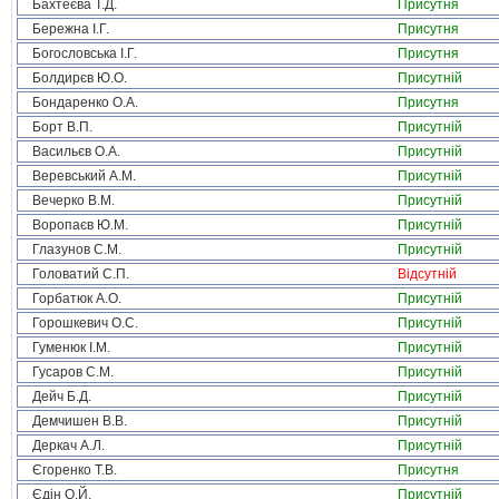
Бахтеєва Т.Д.
Присутня
Бережна І.Г.
Присутня
Богословська І.Г.
Присутня
Болдирєв Ю.О.
Присутній
Бондаренко О.А.
Присутня
Борт В.П.
Присутній
Васильєв О.А.
Присутній
Веревський А.М.
Присутній
Вечерко В.М.
Присутній
Воропаєв Ю.М.
Присутній
Глазунов С.М.
Присутній
Головатий С.П.
Відсутній
Горбатюк А.О.
Присутній
Горошкевич О.С.
Присутній
Гуменюк І.М.
Присутній
Гусаров С.М.
Присутній
Дейч Б.Д.
Присутній
Демчишен В.В.
Присутній
Деркач А.Л.
Присутній
Єгоренко Т.В.
Присутня
Єдін О.Й.
Присутній