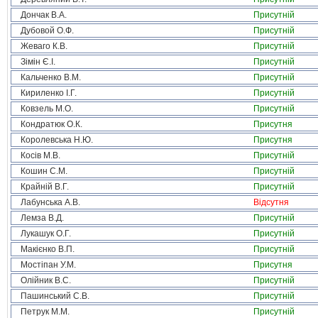
Дончак В.А.
Присутній
Дубовой О.Ф.
Присутній
Жеваго К.В.
Присутній
Зімін Є.І.
Присутній
Кальченко В.М.
Присутній
Кириленко І.Г.
Присутній
Ковзель М.О.
Присутній
Кондратюк О.К.
Присутня
Королевська Н.Ю.
Присутня
Косів М.В.
Присутній
Кошин С.М.
Присутній
Крайній В.Г.
Присутній
Лабунська А.В.
Відсутня
Лемза В.Д.
Присутній
Лукашук О.Г.
Присутній
Макієнко В.П.
Присутній
Мостіпан У.М.
Присутня
Олійник В.С.
Присутній
Пашинський С.В.
Присутній
Петрук М.М.
Присутній