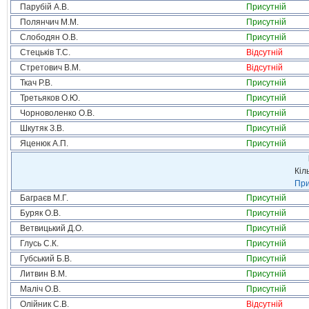
Парубій А.В.
Присутній
Полянчич М.М.
Присутній
Слободян О.В.
Присутній
Стецьків Т.С.
Відсутній
Стретович В.М.
Відсутній
Ткач Р.В.
Присутній
Третьяков О.Ю.
Присутній
Чорноволенко О.В.
Присутній
Шкутяк З.В.
Присутній
Яценюк А.П.
Присутній
Кіл
При
Баграєв М.Г.
Присутній
Буряк О.В.
Присутній
Ветвицький Д.О.
Присутній
Глусь С.К.
Присутній
Губський Б.В.
Присутній
Литвин В.М.
Присутній
Маліч О.В.
Присутній
Олійник С.В.
Відсутній