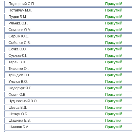
Подгорний С.П.
Присутній
Потапчук М.Л.
Присутній
Пудов Б.М.
Присутній
Рябека О.Г.
Присутній
Семерак О.М.
Присутній
Сербін Ю.С.
Присутній
Соболєв С.В.
Присутній
Сочка О.О.
Присутній
Суслов Є.І.
Присутній
Таран В.В.
Присутній
Тищенко О.І.
Присутній
Триндюк Ю.Г.
Присутній
Уколов В.О.
Присутній
Федорчук Я.П.
Присутній
Фомін О.В.
Присутній
Чудновський В.О.
Присутній
Швець В.Д.
Присутній
Шевчук О.Б.
Присутній
Шишкіна Е.В.
Присутня
Шиянов Б.А.
Присутній