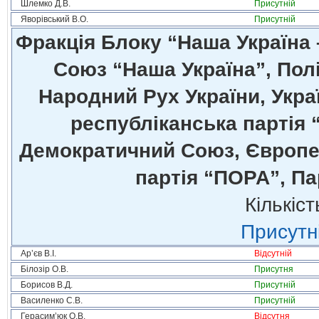
Шлемко Д.В.
Присутній
Яворівський В.О.
Присутній
Фракція Блоку “Наша Україна
Союз “Наша Україна”, Полі
Народний Рух України, Укра
республіканська партія 
Демократичний Союз, Європей
партія “ПОРА”, Па
Кількіст
Присутні
Ар’єв В.І.
Відсутній
Білозір О.В.
Присутня
Борисов В.Д.
Присутній
Василенко С.В.
Присутній
Герасим’юк О.В.
Відсутня