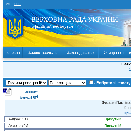
УКР
ENG
Головна
Законотворчість
Законодавство
Очищення вла
Елек
1
- Вибрати зі списку
Зберегти
в
форматі RTF
Фракція Партії р
Кіль
Прис
Андрос С.О.
Присутній
Ахметов Р.Л.
Присутній