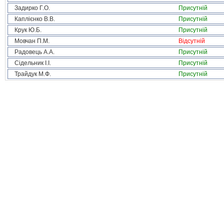
Задирко Г.О.
Присутній
Каплієнко В.В.
Присутній
Крук Ю.Б.
Присутній
Мовчан П.М.
Відсутній
Радовець А.А.
Присутній
Сідельник І.І.
Присутній
Трайдук М.Ф.
Присутній