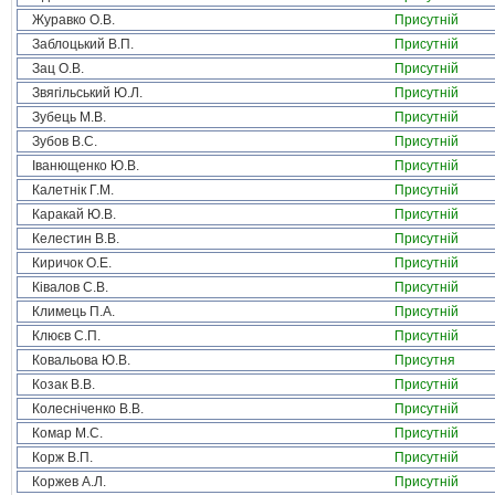
Журавко О.В.
Присутній
Заблоцький В.П.
Присутній
Зац О.В.
Присутній
Звягільський Ю.Л.
Присутній
Зубець М.В.
Присутній
Зубов В.С.
Присутній
Іванющенко Ю.В.
Присутній
Калетнік Г.М.
Присутній
Каракай Ю.В.
Присутній
Келестин В.В.
Присутній
Киричок О.Е.
Присутній
Ківалов С.В.
Присутній
Климець П.А.
Присутній
Клюєв С.П.
Присутній
Ковальова Ю.В.
Присутня
Козак В.В.
Присутній
Колесніченко В.В.
Присутній
Комар М.С.
Присутній
Корж В.П.
Присутній
Коржев А.Л.
Присутній