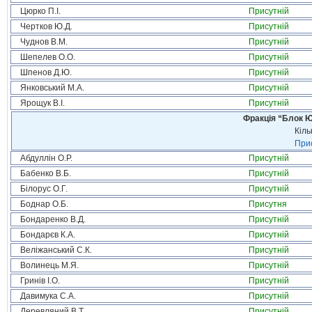
Цюрко П.І.
Присутній
Чертков Ю.Д.
Присутній
Чуднов В.М.
Присутній
Шепелев О.О.
Присутній
Шпенов Д.Ю.
Присутній
Янковський М.А.
Присутній
Ярощук В.І.
Присутній
Фракція “Блок Ю
Кіль
Прис
Абдуллін О.Р.
Присутній
Бабенко В.Б.
Присутній
Білорус О.Г.
Присутній
Боднар О.Б.
Присутня
Бондаренко В.Д.
Присутній
Бондарєв К.А.
Присутній
Веліжанський С.К.
Присутній
Волинець М.Я.
Присутній
Гринів І.О.
Присутній
Давимука С.А.
Присутній
Деревляний В.Т.
Присутній