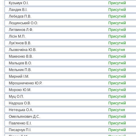
Кузьмук О.І.
Присутній
Ландик В.І.
Присутній
Лебедєв П.В.
Присутній
Лєщинський О.О.
Присутній
Литвинов Л.Ф.
Присутній
Лісін М.П.
Присутній
Лук’янов В.В.
Присутній
Льовочкіна Ю.В.
Присутня
Макеєнко В.В.
Присутній
Мальцев В.О.
Присутній
Мельник П.В.
Присутній
Мирний І.М.
Присутній
Мірошниченко Ю.Р.
Присутній
Мороко Ю.М.
Присутній
Муц О.П.
Присутній
Надоша О.В.
Присутній
Нетецька О.А.
Присутня
Омельянович Д.С.
Присутній
Павленко Е.І.
Присутній
Писарчук П.І.
Присутній