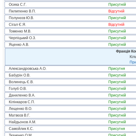
Осика С.Г.
Присутній
Пилипенко В.П.
Відсутній
Полунєєв Ю.В.
Присутній
Сігал Є.Я.
Відсутній
Томенко М.В.
Присутній
Черпіцький О.З.
Присутній
Яценко А.В.
Присутній
Фракція Ком
Кіл
При
Александровська А.О.
Присутня
Бабурін О.В.
Присутній
Волинець Є.В.
Присутній
Голуб О.В.
Присутній
Даниленко В.А.
Присутній
Кілінкаров С.П.
Присутній
Лещенко В.О.
Присутній
Матвєєв В.Г.
Присутній
Найдьонов А.М.
Присутній
Самойлик К.С.
Присутня
Ткаченко О.М.
Присутній