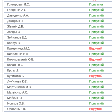
Григорович Л.С.
Присутня
Гриценко А.С.
Присутній
Давиденко А.А.
Присутній
Джоджик Я.І.
Присутній
Жванія Д.В.
Присутній
Заєць І.О.
Присутній
Зейналов Е.Д.
Присутній
Карпук В.Г.
Присутній
Катеринчук М.Д.
Відсутній
Кириленко В.А.
Присутній
Ключковський Ю.Б.
Відсутній
Коваль В.С.
Присутній
Кріль І.І.
Присутній
Куликов К.Б.
Відсутній
Лук’янова К.Є.
Присутня
Мартиненко М.В.
Присутній
Матвієнко А.С.
Присутній
Мойсик В.Р.
Присутній
Новіков О.В.
Присутній
Оробець Л.Ю.
Відсутня