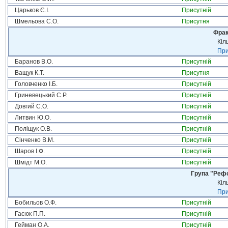
Царьков Є.І.
Присутній
Шмельова С.О.
Присутня
Фрак
Кіл
При
Баранов В.О.
Присутній
Ващук К.Т.
Присутня
Головченко І.Б.
Присутній
Гриневецький С.Р.
Присутній
Довгий С.О.
Присутній
Литвин Ю.О.
Присутній
Поліщук О.В.
Присутній
Сінченко В.М.
Присутній
Шаров І.Ф.
Присутній
Шмідт М.О.
Присутній
Група "Реф
Кіл
При
Бобильов О.Ф.
Присутній
Гасюк П.П.
Присутній
Гейман О.А.
Присутній