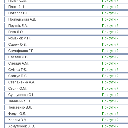
Піскун С.М.
Присутній
Плохой І.І.
Присутній
Потапов В.І.
Присутній
Пригодський А.В.
Присутній
Прутнік Е.А.
Присутній
Рева Д.О.
Присутній
Романюк М.П.
Присутній
Савчук О.В.
Присутній
Самофалов Г.Г.
Присутній
Святаш Д.В.
Присутній
Синиця А.М.
Присутній
Смітюх Г.Є.
Присутній
Солтус П.С.
Присутній
Степаненко А.А.
Присутній
Стоян О.М.
Присутній
Супруненко О.І.
Присутній
Табачник Я.П.
Присутній
Толстенко В.Л.
Присутній
Федун О.Л.
Присутній
Харлім В.М.
Присутній
Хомутиннік В.Ю.
Присутній