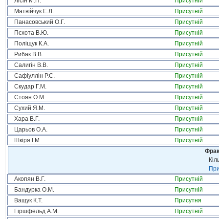
Лісін М.П.
Присутній
Матвійчук Е.Л.
Присутній
Панасовський О.Г.
Присутній
Пєхота В.Ю.
Присутній
Поліщук К.А.
Присутній
Рибак В.В.
Присутній
Салигін В.В.
Присутній
Сафіуллін Р.С.
Присутній
Скудар Г.М.
Присутній
Стоян О.М.
Присутній
Сухий Я.М.
Присутній
Хара В.Г.
Присутній
Царьов О.А.
Присутній
Шкіря І.М.
Присутній
Фрак
Кіл
При
Акопян В.Г.
Присутній
Бандурка О.М.
Присутній
Ващук К.Т.
Присутня
Гіршфельд А.М.
Присутній