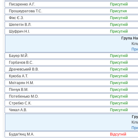
Писаренко А.Г.
Присутній
Прошкуратова Т.С.
Присутня
Фікс Є.З.
Присутній
Шепетін В.Л.
Присутній
Шуфрич Н.І.
Присутній
Група На
Кіл
При
Бауер М.Й.
Присутній
Горбачов В.С.
Присутній
Драчевський В.В.
Присутній
Кукоба А.Т.
Присутній
Мхітарян Н.М.
Присутній
Пінчук В.М.
Присутній
Потебенько М.О.
Присутній
Стребко С.К.
Присутній
Чикал А.В.
Присутній
Гру
Кіл
При
Будаг'янц М.А.
Відсутній