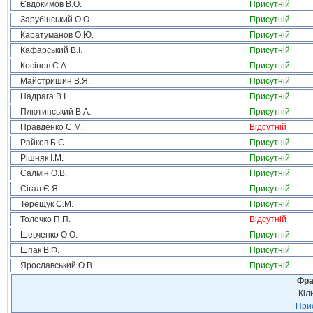
Євдокимов В.О.
Присутній
Зарубінський О.О.
Присутній
Каратуманов О.Ю.
Присутній
Кафарський В.І.
Присутній
Косінов С.А.
Присутній
Майстришин В.Я.
Присутній
Надрага В.І.
Присутній
Плютинський В.А.
Присутній
Правденко С.М.
Відсутній
Райков Б.С.
Присутній
Рішняк І.М.
Присутній
Салмін О.В.
Присутній
Сігал Є.Я.
Присутній
Терещук С.М.
Присутній
Толочко П.П.
Відсутній
Шевченко О.О.
Присутній
Шпак В.Ф.
Присутній
Ярославський О.В.
Присутній
Фра
Кіл
Прис