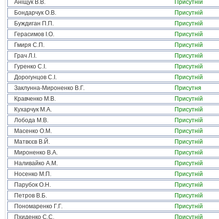
Аніщук В.В.
Присутній
Бондарчук О.В.
Присутній
Буждиган П.П.
Присутній
Герасимов І.О.
Присутній
Гмиря С.П.
Присутній
Грач Л.І.
Присутній
Гуренко С.І.
Присутній
Дорогунцов С.І.
Присутній
Заклунна-Мироненко В.Г.
Присутня
Кравченко М.В.
Присутній
Кухарчук М.А.
Присутній
Лобода М.В.
Присутній
Масенко О.М.
Присутній
Матвєєв В.Й.
Присутній
Мироненко В.А.
Присутній
Наливайко А.М.
Присутній
Носенко М.П.
Присутній
Парубок О.Н.
Присутній
Петров В.Б.
Присутній
Пономаренко Г.Г.
Присутній
Пхиденко С.С.
Присутній