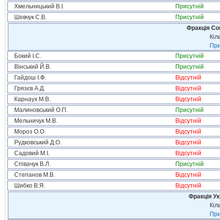
Хмельницький В.І.
Присутній
Шевчук С.В.
Присутній
Фракція Соц
Кіл
При
Бокий І.С.
Присутній
Вінський Й.В.
Присутній
Гайдош І.Ф.
Відсутній
Грязєв А.Д.
Відсутній
Карнаух М.В.
Відсутній
Малиновський О.П.
Присутній
Мельничук М.В.
Відсутній
Мороз О.О.
Відсутній
Рудковський Д.О.
Відсутній
Садовий М.І.
Відсутній
Співачук В.Л.
Присутній
Степанов М.В.
Відсутній
Шибко В.Я.
Відсутній
Фракція Ук
Кіл
При