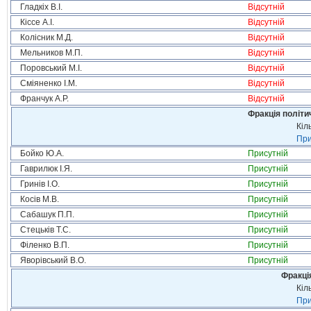
Гладкіх В.І.
Відсутній
Кіссе А.І.
Відсутній
Колісник М.Д.
Відсутній
Мельников М.П.
Відсутній
Поровський М.І.
Відсутній
Сміяненко І.М.
Відсутній
Франчук А.Р.
Відсутній
Фракція політи
Кіл
При
Бойко Ю.А.
Присутній
Гаврилюк І.Я.
Присутній
Гринів І.О.
Присутній
Косів М.В.
Присутній
Сабашук П.П.
Присутній
Стецьків Т.С.
Присутній
Філенко В.П.
Присутній
Яворівський В.О.
Присутній
Фракція
Кіл
При