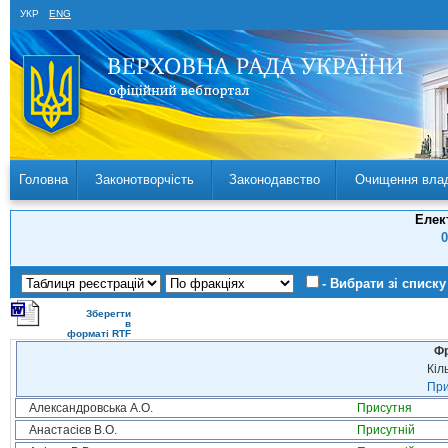
УКР
ENG
Головна
Законотворчість
Законодавство
Очищення вла
Елек
0
- Вибрати зі списку
Зберегти
в
форматі RTF
Фр
Кіл
При
Александровська А.О.
Присутня
Анастасієв В.О.
Присутній