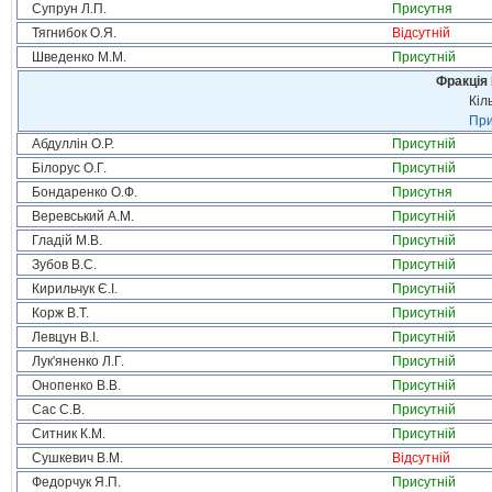
Супрун Л.П.
Присутня
Тягнибок О.Я.
Відсутній
Шведенко М.М.
Присутній
Фракція
Кіл
При
Абдуллін О.Р.
Присутній
Білорус О.Г.
Присутній
Бондаренко О.Ф.
Присутня
Веревський А.М.
Присутній
Гладій М.В.
Присутній
Зубов В.С.
Присутній
Кирильчук Є.І.
Присутній
Корж В.Т.
Присутній
Левцун В.І.
Присутній
Лук'яненко Л.Г.
Присутній
Онопенко В.В.
Присутній
Сас С.В.
Присутній
Ситник К.М.
Присутній
Сушкевич В.М.
Відсутній
Федорчук Я.П.
Присутній