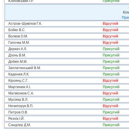
Юхновський І.Р.
Присутній
Кіл
Прис
Астров–Шумілов Г.К.
Відсутній
Бойко В.С.
Відсутній
Волков О.М.
Відсутній
Гапочка М.М.
Відсутній
Деркач А.Л.
Присутній
Дзонь В.М.
Присутній
Добкін М.М.
Присутній
Заплатинський В.М.
Присутній
Каденюк Л.К.
Присутній
Кіроянц С.Г.
Відсутній
Мартинюк А.І.
Присутній
Матвієнков С.А.
Відсутній
Мусіяка В.Л.
Присутній
Нечипорук В.П.
Відсутній
Петров О.В.
Присутній
Резнік І.Й.
Відсутній
Сандлер Д.М.
Присутній