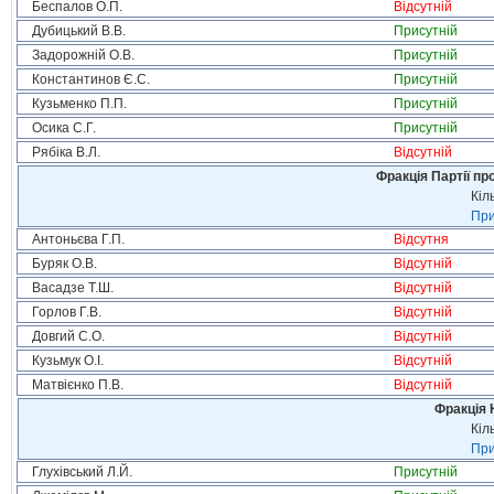
Беспалов О.П.
Відсутній
Дубицький В.В.
Присутній
Задорожній О.В.
Присутній
Константинов Є.С.
Присутній
Кузьменко П.П.
Присутній
Осика С.Г.
Присутній
Рябіка В.Л.
Відсутній
Фракція Партії пр
Кіл
При
Антоньєва Г.П.
Відсутня
Буряк О.В.
Відсутній
Васадзе Т.Ш.
Відсутній
Горлов Г.В.
Відсутній
Довгий С.О.
Відсутній
Кузьмук О.І.
Відсутній
Матвієнко П.В.
Відсутній
Фракція 
Кіл
При
Глухівський Л.Й.
Присутній