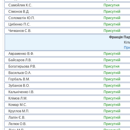
Самойлик К.С.
Присутня
Сімонов В.Д.
Присутній
Соломатін Ю.П.
Присутній
Цибенко П.С.
Присутній
Чичканов С.В.
Присутній
Фракція Парт
Кіл
При
Авраменко В.Ф.
Присутній
Байсаров Л.В.
Присутній
Богатирьова Р.В.
Присутня
Васильєв О.А.
Присутній
Горбаль В.М.
Присутній
Зубанов В.О.
Присутній
Кальніченко І.В.
Присутній
Клімов Л.М.
Присутній
Комар М.С.
Присутній
Круглов М.П.
Присутній
Лапін Є.В.
Присутній
Лелюк О.В.
Присутній