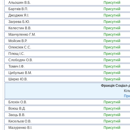
Альошин В.Б.
Присутній
Бартків В.П.
Присутній
Джоджик Я.І.
Присутній
Загрева Б.Ю.
Присутній
Келестин В.В.
Присутній
Манчуленко Г.М.
Присутній
Мойсик В.Р.
Присутній
Олексіюк С.С.
Присутній
Плющ І.С.
Присутній
Слободян О.В.
Присутній
Томич І.Ф.
Присутній
Цибулько В.М.
Присутній
Ширко Ю.В.
Присутній
Фракція Соціал-д
Кіл
При
Блохін О.В.
Присутній
Воюш В.Д.
Присутній
Заєць В.В.
Присутній
Кисельов О.В.
Присутній
Мазуренко В.І.
Присутній