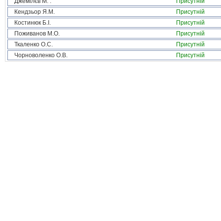
Джемілєв М. .
Присутній
Кендзьор Я.М.
Присутній
Костинюк Б.І.
Присутній
Поживанов М.О.
Присутній
Ткаленко О.С.
Присутній
Чорноволенко О.В.
Присутній