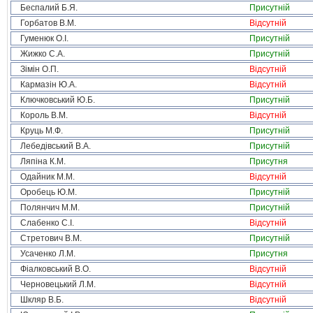
Беспалий Б.Я.
Присутній
Горбатов В.М.
Відсутній
Гуменюк О.І.
Присутній
Жижко С.А.
Присутній
Зімін О.П.
Відсутній
Кармазін Ю.А.
Відсутній
Ключковський Ю.Б.
Присутній
Король В.М.
Відсутній
Круць М.Ф.
Присутній
Лебедівський В.А.
Присутній
Ляпіна К.М.
Присутня
Одайник М.М.
Відсутній
Оробець Ю.М.
Присутній
Полянчич М.М.
Присутній
Слабенко С.І.
Відсутній
Стретович В.М.
Присутній
Усаченко Л.М.
Присутня
Фіалковський В.О.
Відсутній
Черновецький Л.М.
Відсутній
Шкляр В.Б.
Відсутній