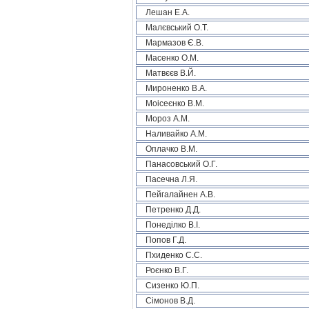
Лешан Е.А.
Малєвський О.Т.
Мармазов Є.В.
Масенко О.М.
Матвєєв В.Й.
Мироненко В.А.
Моісеєнко В.М.
Мороз А.М.
Наливайко А.М.
Оплачко В.М.
Панасовський О.Г.
Пасечна Л.Я.
Пейгалайнен А.В.
Петренко Д.Д.
Понеділко В.І.
Попов Г.Д.
Пхиденко С.С.
Роєнко В.Г.
Сизенко Ю.П.
Сімонов В.Д.