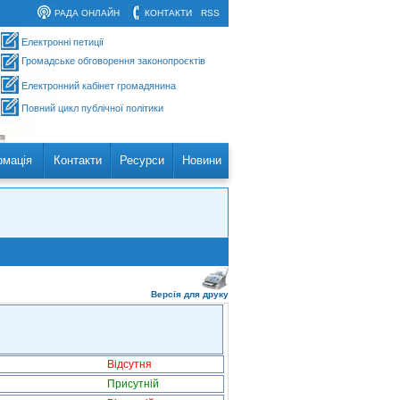
РАДА ОНЛАЙН
КОНТАКТИ
RSS
Електронні петиції
Громадське обговорення законопроєктів
Електронний кабінет громадянина
Повний цикл публічної політики
рмація
Контакти
Ресурси
Новини
Версія для друку
Відсутня
Присутній