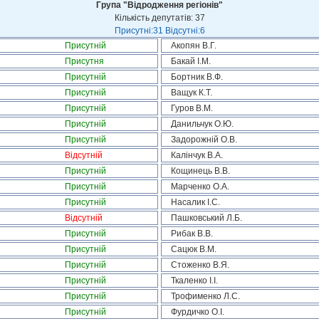
Група "Відродження регіонів"
Кількість депутатів: 37
Присутні:31 Відсутні:6
Присутній
Акопян В.Г.
Присутня
Бакай І.М.
Присутній
Бортник В.Ф.
Присутній
Ващук К.Т.
Присутній
Гуров В.М.
Присутній
Данильчук О.Ю.
Присутній
Задорожній О.В.
Відсутній
Калінчук В.А.
Присутній
Кощинець В.В.
Присутній
Марченко О.А.
Присутній
Насалик І.С.
Відсутній
Пашковський Л.Б.
Присутній
Рибак В.В.
Присутній
Сацюк В.М.
Присутній
Стоженко В.Я.
Присутній
Ткаленко І.І.
Присутній
Трофименко Л.С.
Присутній
Фурдичко О.І.