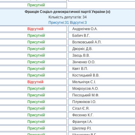
Присутній
Фракція Соціал-демократичної партії України (о)
Кількість депутатів: 34
Присутні:31 Відсутні:3
Відсутній
Андреічев О.А.
Присутній
Бабич В.Г.
Присутній
Волковський А.П.
Присутній
Дворкіс Д.В.
Присутній
Заєць В.В.
Присутній
Зінченко О.О.
Присутній
Квят В.П.
Присутній
Костицький В.В.
Відсутній
Мельнічук С.І.
Присутній
Мокроусов А.О.
Присутній
Песоцький М.Ф.
Присутній
Плужніков І.О.
Присутній
Сігал Є.Я.
Присутній
Фесенко К.Г.
Присутній
Франчук І.А.
Присутній
Шиллер Р.І.