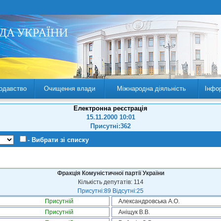
одавство
Очищення влади
Міжнародна діяльність
Інфо
Електронна реєстрація
15.11.2000 10:01
Присутні:362
- Вибрати зі списку
Фракція Комуністичної партії України
Кількість депутатів: 114
Присутні:89 Відсутні:25
Присутній
Александровська А.О.
Присутній
Аніщук В.В.