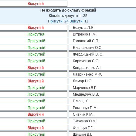
Відсутній
Не входять до складу фракцій
Кількість депутатів: 35
Присутні:24 Відсутні:11
Відсутній
Безугла Л.Я.
Присутня
Вітренко Н.М.
Присутній
Головатий С.П.
Присутній
Єльяшкевич О.С.
Присутній
Жердицький В.Ю.
Присутній
Кириченко С.О.
Відсутній
Кондратенко А.І.
Присутній
Лавриненко М.Ф.
Відсутній
Лимар Н.О.
Присутній
Марченко В.Р.
Присутній
Медведчук В.В.
Присутній
Плющ І.С.
Присутній
Романчук П.М.
Відсутній
Ситник К.М.
Присутній
Ткаченко О.М.
Відсутній
Філіпчук Г.Г.
Присутній
Шишкін В.І.