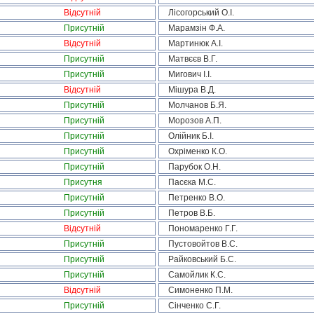
Відсутній
Лісогорський О.І.
Присутній
Марамзін Ф.А.
Відсутній
Мартинюк А.І.
Присутній
Матвєєв В.Г.
Присутній
Мигович І.І.
Відсутній
Мішура В.Д.
Присутній
Молчанов Б.Я.
Присутній
Морозов А.П.
Присутній
Олійник Б.І.
Присутній
Охріменко К.О.
Присутній
Парубок О.Н.
Присутня
Пасєка М.С.
Присутній
Петренко В.О.
Присутній
Петров В.Б.
Відсутній
Пономаренко Г.Г.
Присутній
Пустовойтов В.С.
Присутній
Райковський Б.С.
Присутній
Самойлик К.С.
Відсутній
Симоненко П.М.
Присутній
Сінченко С.Г.