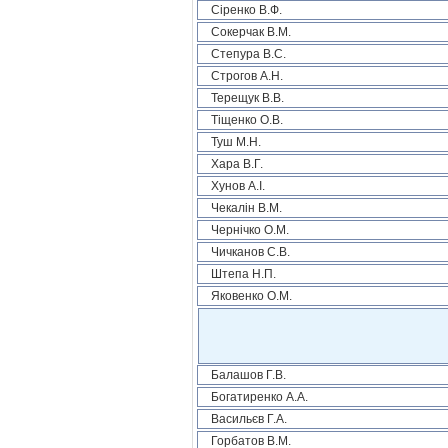
Сіренко В.Ф.
Сокерчак В.М.
Степура В.С.
Строгов А.Н.
Терещук В.В.
Тіщенко О.В.
Туш М.Н.
Хара В.Г.
Хунов А.І.
Чекалін В.М.
Чернічко О.М.
Чичканов С.В.
Штепа Н.П.
Яковенко О.М.
Балашов Г.В.
Богатиренко А.А.
Васильєв Г.А.
Горбатов В.М.