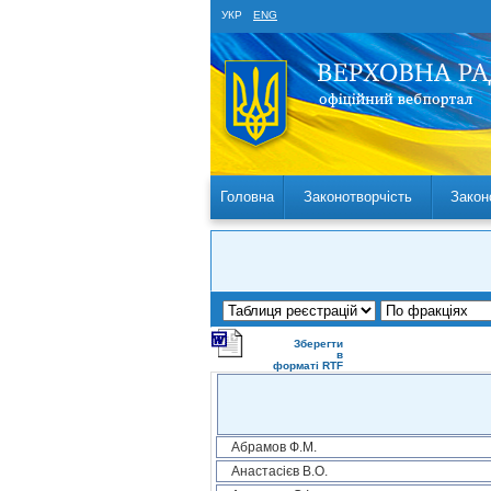
УКР
ENG
Головна
Законотворчість
Закон
Зберегти
в
форматі RTF
Абрамов Ф.М.
Анастасієв В.О.