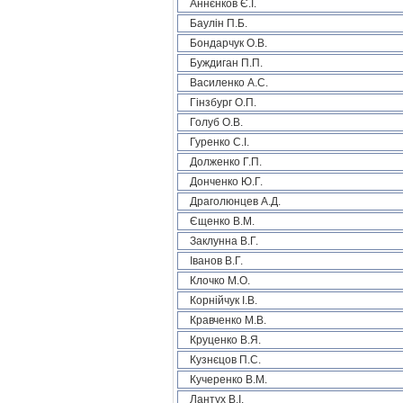
Аннєнков Є.І.
Баулін П.Б.
Бондарчук О.В.
Буждиган П.П.
Василенко А.С.
Гінзбург О.П.
Голуб О.В.
Гуренко С.І.
Долженко Г.П.
Донченко Ю.Г.
Драголюнцев А.Д.
Єщенко В.М.
Заклунна В.Г.
Іванов В.Г.
Клочко М.О.
Корнійчук І.В.
Кравченко М.В.
Круценко В.Я.
Кузнєцов П.С.
Кучеренко В.М.
Лантух В.І.