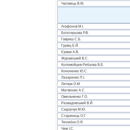
Чаговець В.М.
Агафонов М.І.
Богатирьова Р.В.
Гавриш С.Б.
Гурвіц Е.Й.
Єрмак А.В.
Журавський В.С.
Коломойцев-Рибалка В.Е.
Кононенко Ю.С.
Лазаренко П.І.
Литвак О.М.
Матвієнко А.С.
Омельченко Г.О.
Развадовський В.Й.
Сидорчук М.Ю.
Старинець О.Г.
Тягнибок О.Я.
Чиж І.С.