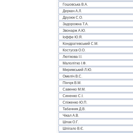
Гошовська В.А.
Деркач А.Л.
Друзюк С.О.
Задорожна Т.А.
Звонарж А.Ю.
Іоффе Ю.Я.
Кондратевський С.М.
Костусєв О.О.
Лютікова І.І.
Малолітко І.Ф.
Миримський Л.Ю.
Омеліч В.С.
Пінчук В.М.
Савенко М.М.
Синенко С.І.
Спіженко Ю.П.
Табачник Д.В.
Чікал А.В.
Шпак О.Г.
Шпігало В.Є.