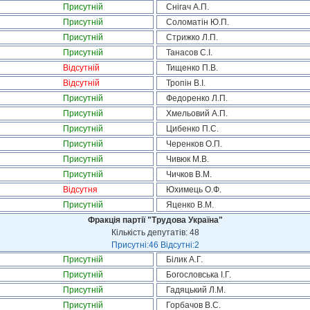
Присутній
Снігач А.П.
Присутній
Соломатін Ю.П.
Присутній
Стрижко Л.П.
Присутній
Танасов С.І.
Відсутній
Тищенко П.В.
Відсутній
Тропін В.І.
Присутній
Федоренко Л.П.
Присутній
Хмельовий А.П.
Присутній
Цибенко П.С.
Присутній
Черенков О.П.
Присутній
Чивюк М.В.
Присутній
Чичков В.М.
Відсутня
Юхимець О.Ф.
Присутній
Яценко В.М.
Фракція партії "Трудова Україна"
Кількість депутатів: 48
Присутні:46 Відсутні:2
Присутній
Білик А.Г.
Присутній
Богословська І.Г.
Присутній
Гадяцький Л.М.
Присутній
Горбачов В.С.