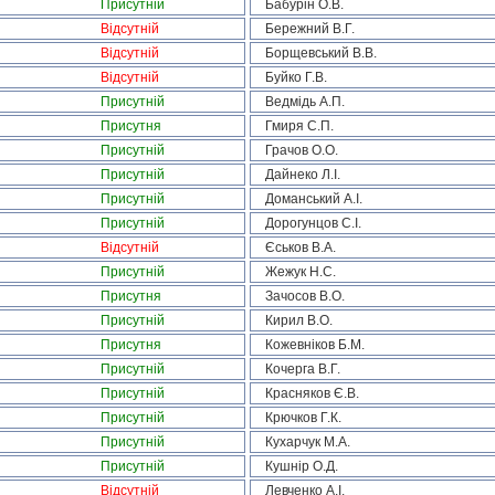
Присутній
Бабурін О.В.
Відсутній
Бережний В.Г.
Відсутній
Борщевський В.В.
Відсутній
Буйко Г.В.
Присутній
Ведмідь А.П.
Присутня
Гмиря С.П.
Присутній
Грачов О.О.
Присутній
Дайнеко Л.І.
Присутній
Доманський А.І.
Присутній
Дорогунцов С.І.
Відсутній
Єськов В.А.
Присутній
Жежук Н.С.
Присутня
Зачосов В.О.
Присутній
Кирил В.О.
Присутня
Кожевніков Б.М.
Присутній
Кочерга В.Г.
Присутній
Красняков Є.В.
Присутній
Крючков Г.К.
Присутній
Кухарчук М.А.
Присутній
Кушнір О.Д.
Відсутній
Левченко А.І.