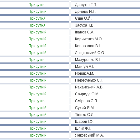
Присутня
Дашутін Г.П.
Присутній
Донець Н.Г.
Присутня
Єдін О.Й.
Присутня
Засуха Т.В.
Присутній
Іванов С.А.
Присутній
Кириченко М.О.
Присутній
Коновалюк В.І.
Присутній
Лєщинський О.О.
Присутня
Мазуренко В.І.
Присутній
Мангул А.І.
Присутній
Новик А.М.
Присутній
Пересунько С.І.
Присутній
Раханський А.В.
Присутній
Свирида О.М.
Присутня
Смірнов Є.Л.
Присутній
Сухий Я.М.
Присутній
Тігіпко С.Л.
Присутній
Шаров І.Ф.
Присутній
Шпиг Ф.І.
Присутній
Янковський М.А.