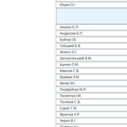
Ющик О.І.
Ананко Є.П.
Андресюк Б.П.
Бойчук І.В.
Губський Б.В.
Жовтіс О.І.
Заплатинський В.М.
Іщенко О.М.
Ківалов С.В.
Кравчук Л.М.
Мичко М.І.
Онуфрійчук М.Я.
Пилипчук І.М.
Поляков С.В.
Суркіс Г.М.
Франчук А.Р.
Череп В.І.