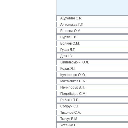
Абдуллін О.Р.
Антоньєва Г.П.
Біловол О.М.
Буряк С.В.
Волков О.М.
Гусак Л.Г.
Діяк І.В.
Звягільський Ю.Л.
Козак Я.І.
Кучеренко О.Ю.
Матвієнков С.А.
Нечипорук В.П.
Подобєдов С.М.
Рябікін П.Б.
Сопрун С.І.
Тихонов С.А.
Ткачук В.М.
Устенко П.І.