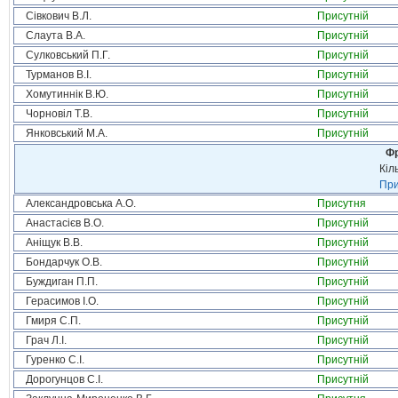
Сівкович В.Л.
Присутній
Слаута В.А.
Присутній
Сулковський П.Г.
Присутній
Турманов В.І.
Присутній
Хомутиннік В.Ю.
Присутній
Чорновіл Т.В.
Присутній
Янковський М.А.
Присутній
Фр
Кіл
При
Александровська А.О.
Присутня
Анастасієв В.О.
Присутній
Аніщук В.В.
Присутній
Бондарчук О.В.
Присутній
Буждиган П.П.
Присутній
Герасимов І.О.
Присутній
Гмиря С.П.
Присутній
Грач Л.І.
Присутній
Гуренко С.І.
Присутній
Дорогунцов С.І.
Присутній