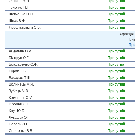
Сятиня М.Л.
Присутній
Толочко П.П.
Присутній
Шевченко О.О.
Присутній
Шпак В.Ф.
Присутній
Ярославський О.В.
Присутній
Фракція
Кіл
При
Абдуллін О.Р.
Присутній
Білорус О.Г.
Присутній
Бондаренко О.Ф.
Присутня
Буряк О.В.
Присутній
Васадзе Т.Ш.
Присутній
Волинець М.Я.
Присутній
Зубець М.В.
Присутній
Кеменяш О.М.
Присутній
Кіроянц С.Г.
Присутній
Крук Ю.Б.
Присутній
Лукашук О.Г.
Присутній
Насалик І.С.
Присутній
Онопенко В.В.
Присутній