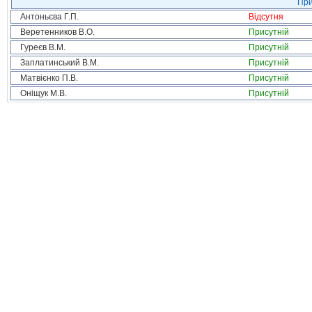
При
Антоньєва Г.П.
Відсутня
Веретенников В.О.
Присутній
Гуреєв В.М.
Присутній
Заплатинський В.М.
Присутній
Матвієнко П.В.
Присутній
Оніщук М.В.
Присутній