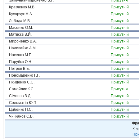
Заклунна-Мироненко В.Г.
Присутня
Кравченко М.В.
Присутній
Кухарчук М.А.
Присутній
Лобода М.В.
Присутній
Масенко О.М.
Присутній
Матвєєв В.Й.
Присутній
Мироненко В.А.
Присутній
Наливайко А.М.
Присутній
Носенко М.П.
Присутній
Парубок О.Н.
Присутній
Петров В.Б.
Присутній
Пономаренко Г.Г.
Присутній
Пхиденко С.С.
Присутній
Самойлик К.С.
Присутня
Сімонов В.Д.
Присутній
Соломатін Ю.П.
Присутній
Цибенко П.С.
Присутній
Чичканов С.В.
Присутній
Фра
Кіл
При