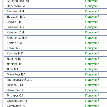
Богатирьова Р.В.
Присутня
Васильєв О.А.
Присутній
Гапочка М.М.
Присутній
Демьохін В.А.
Присутній
Засуха Т.В.
Присутня
Зубанов В.О.
Присутній
Калетнік Г.М.
Присутній
Кириченко Л.Ф.
Присутня
Клімов Л.М.
Присутній
Комар М.С.
Присутній
Круглов М.П.
Присутній
Лапін Є.В.
Присутній
Лелюк О.В.
Присутній
Лісін М.П.
Присутній
Матвійчук Е.Л.
Присутній
Панасовський О.Г.
Присутній
Пєхота В.Ю.
Присутній
Потапов В.І.
Присутній
Римарук О.І.
Присутній
Самофалов Г.Г.
Присутній
Сафіуллін Р.С.
Присутній