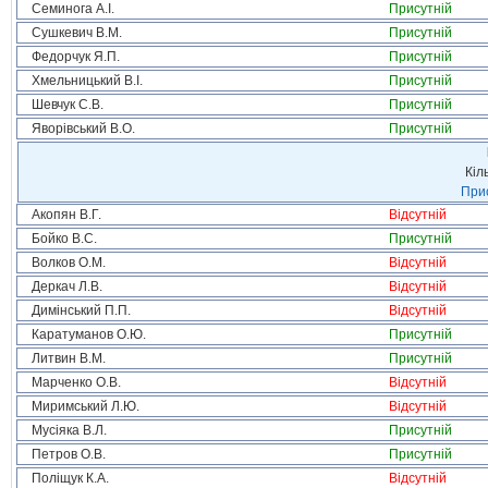
Семинога А.І.
Присутній
Сушкевич В.М.
Присутній
Федорчук Я.П.
Присутній
Хмельницький В.І.
Присутній
Шевчук С.В.
Присутній
Яворівський В.О.
Присутній
Кіл
Прис
Акопян В.Г.
Відсутній
Бойко В.С.
Присутній
Волков О.М.
Відсутній
Деркач Л.В.
Відсутній
Димінський П.П.
Відсутній
Каратуманов О.Ю.
Присутній
Литвин В.М.
Присутній
Марченко О.В.
Відсутній
Миримський Л.Ю.
Відсутній
Мусіяка В.Л.
Присутній
Петров О.В.
Присутній
Поліщук К.А.
Відсутній