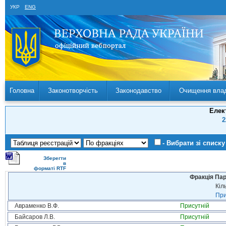
УКР
ENG
Головна
Законотворчість
Законодавство
Очищення вла
Елек
2
- Вибрати зі списку
Зберегти
в
форматі RTF
Фракція Парт
Кіл
При
Авраменко В.Ф.
Присутній
Байсаров Л.В.
Присутній