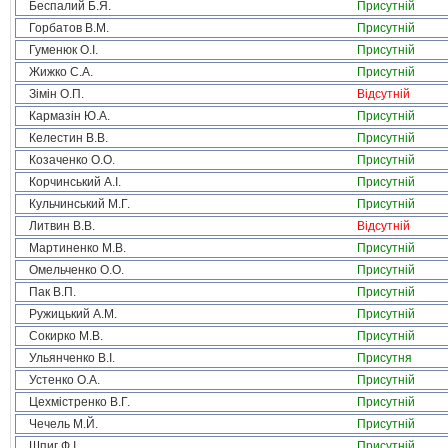
Беспалий Б.Я.
Присутній
Горбатов В.М.
Присутній
Гуменюк О.І.
Присутній
Жижко С.А.
Присутній
Зімін О.П.
Відсутній
Кармазін Ю.А.
Присутній
Келестин В.В.
Присутній
Козаченко О.О.
Присутній
Корчинський А.І.
Присутній
Кульчинський М.Г.
Присутній
Литвин В.В.
Відсутній
Мартиненко М.В.
Присутній
Омельченко О.О.
Присутній
Пак В.П.
Присутній
Ружицький А.М.
Присутній
Сокирко М.В.
Присутній
Ульянченко В.І.
Присутня
Устенко О.А.
Присутній
Цехмістренко В.Г.
Присутній
Чечель М.Й.
Присутній
Шпиг Ф.І.
Присутній