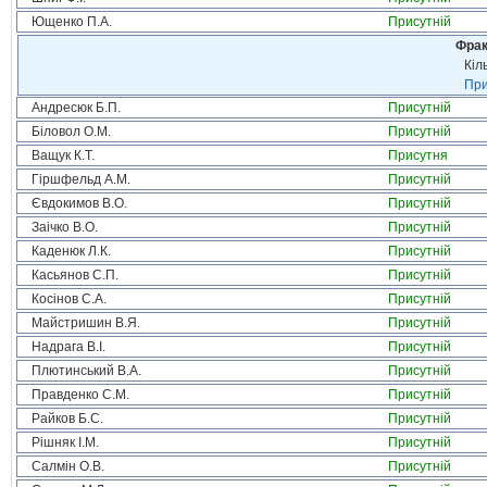
Ющенко П.А.
Присутній
Фрак
Кіл
При
Андресюк Б.П.
Присутній
Біловол О.М.
Присутній
Ващук К.Т.
Присутня
Гіршфельд А.М.
Присутній
Євдокимов В.О.
Присутній
Заічко В.О.
Присутній
Каденюк Л.К.
Присутній
Касьянов С.П.
Присутній
Косінов С.А.
Присутній
Майстришин В.Я.
Присутній
Надрага В.І.
Присутній
Плютинський В.А.
Присутній
Правденко С.М.
Присутній
Райков Б.С.
Присутній
Рішняк І.М.
Присутній
Салмін О.В.
Присутній