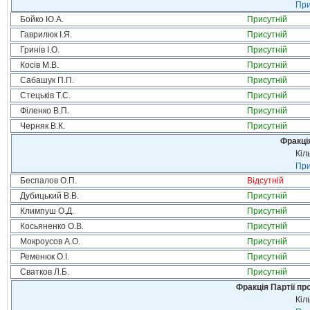
При
Бойко Ю.А.
Присутній
Гаврилюк І.Я.
Присутній
Гринів І.О.
Присутній
Косів М.В.
Присутній
Сабашук П.П.
Присутній
Стецьків Т.С.
Присутній
Філенко В.П.
Присутній
Черняк В.К.
Присутній
Фракція
Кіл
При
Беспалов О.П.
Відсутній
Дубицький В.В.
Присутній
Климпуш О.Д.
Присутній
Косьяненко О.В.
Присутній
Мокроусов А.О.
Присутній
Ременюк О.І.
Присутній
Сватков Л.Б.
Присутній
Фракція Партії пр
Кіл