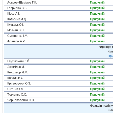
Астров–Шумілов Г.К.
Присутній
Гаврилюк В.В.
Присутній
Кіссе А.І.
Присутній
Колісник М.Д.
Присутній
Кузьмук О.І.
Присутній
Мовчан В.П.
Присутній
Сміяненко І.М.
Присутній
Франчук А.Р.
Присутній
Фракція 
Кіл
При
Глухівський Л.Й.
Присутній
Джемілєв М. .
Присутній
Кендзьор Я.М.
Присутній
Коваль В.С.
Присутній
Криворучко Ю.З.
Присутній
Ситник К.М.
Присутній
Ткаленко О.С.
Присутній
Чорноволенко О.В.
Присутній
Фракція політи
Кіл