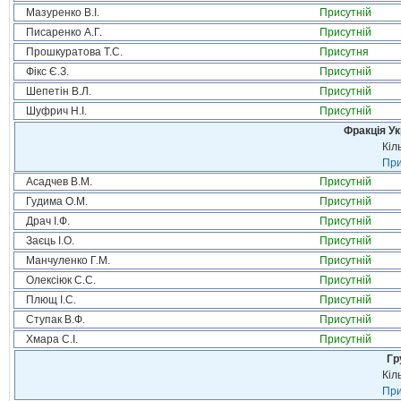
Мазуренко В.І.
Присутній
Писаренко А.Г.
Присутній
Прошкуратова Т.С.
Присутня
Фікс Є.З.
Присутній
Шепетін В.Л.
Присутній
Шуфрич Н.І.
Присутній
Фракція Ук
Кіл
При
Асадчев В.М.
Присутній
Гудима О.М.
Присутній
Драч І.Ф.
Присутній
Заєць І.О.
Присутній
Манчуленко Г.М.
Присутній
Олексіюк С.С.
Присутній
Плющ І.С.
Присутній
Ступак В.Ф.
Присутній
Хмара С.І.
Присутній
Гр
Кіл
При