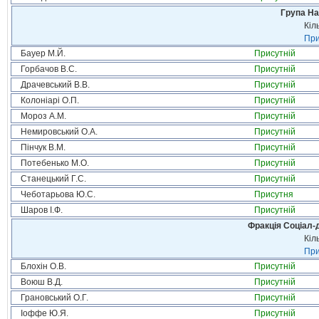
Група На
Кіл
При
Бауер М.Й.
Присутній
Горбачов В.С.
Присутній
Драчевський В.В.
Присутній
Колоніарі О.П.
Присутній
Мороз А.М.
Присутній
Немировський О.А.
Присутній
Пінчук В.М.
Присутній
Потебенько М.О.
Присутній
Станецький Г.С.
Присутній
Чеботарьова Ю.С.
Присутня
Шаров І.Ф.
Присутній
Фракція Соціал-д
Кіл
При
Блохін О.В.
Присутній
Воюш В.Д.
Присутній
Грановський О.Г.
Присутній
Іоффе Ю.Я.
Присутній