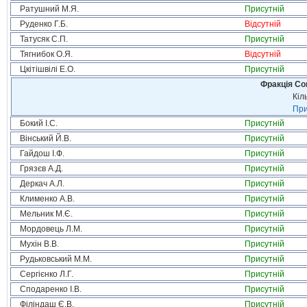
Ратушний М.Я.
Присутній
Руденко Г.Б.
Відсутній
Татусяк С.П.
Присутній
Тягнибок О.Я.
Відсутній
Цкітішвілі Е.О.
Присутній
Фракція Соц
Кіл
При
Бокий І.С.
Присутній
Вінський Й.В.
Присутній
Гайдош І.Ф.
Присутній
Грязєв А.Д.
Присутній
Деркач А.Л.
Присутній
Клименко А.В.
Присутній
Мельник М.Є.
Присутній
Мордовець Л.М.
Присутній
Мухін В.В.
Присутній
Рудьковський М.М.
Присутній
Сергієнко Л.Г.
Присутній
Сподаренко І.В.
Присутній
Філіндаш Є.В.
Присутній