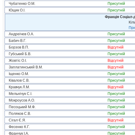
Чубатенко О.М.
Присутній
Ющик О.І.
Присутній
Фракція Соціал-д
Кіл
При
Андреічев О.А.
Присутній
Бабич В.Г.
Присутній
Борзов В.П.
Відсутній
Губський Б.В.
Присутній
Жовтіс О.І.
Відсутній
Заплатинський В.М.
Відсутній
Іщенко О.М.
Присутній
Ківалов С.В.
Присутній
Кравчук Л.М.
Відсутній
Мельнічук С.І.
Присутній
Мокроусов А.О.
Присутній
Песоцький М.Ф.
Присутній
Поляков С.В.
Присутній
Сігал Є.Я.
Відсутній
Фесенко К.Г.
Присутній
Франчук І.А.
Присутній