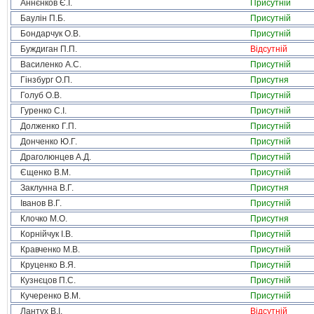
Аннєнков Є.І.
Присутній
Баулін П.Б.
Присутній
Бондарчук О.В.
Присутній
Буждиган П.П.
Відсутній
Василенко А.С.
Присутній
Гінзбург О.П.
Присутня
Голуб О.В.
Присутній
Гуренко С.І.
Присутній
Долженко Г.П.
Присутній
Донченко Ю.Г.
Присутній
Драголюнцев А.Д.
Присутній
Єщенко В.М.
Присутній
Заклунна В.Г.
Присутня
Іванов В.Г.
Присутній
Клочко М.О.
Присутня
Корнійчук І.В.
Присутній
Кравченко М.В.
Присутній
Круценко В.Я.
Присутній
Кузнєцов П.С.
Присутній
Кучеренко В.М.
Присутній
Лантух В.І.
Відсутній