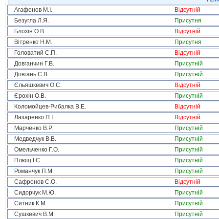
Агафонов М.І.
Відсутній
Безугла Л.Я.
Присутня
Блохін О.В.
Відсутній
Вітренко Н.М.
Присутня
Головатий С.П.
Відсутній
Довганчин Г.В.
Присутній
Довгань С.В.
Присутній
Єльяшкевич О.С.
Відсутній
Єрохін О.В.
Присутній
Коломойцев-Рибалка В.Е.
Відсутній
Лазаренко П.І.
Відсутній
Марченко В.Р.
Присутній
Медведчук В.В.
Присутній
Омельченко Г.О.
Присутній
Плющ І.С.
Присутній
Романчук П.М.
Присутній
Сафронов С.О.
Відсутній
Сидорчук М.Ю.
Присутній
Ситник К.М.
Присутній
Сушкевич В.М.
Присутній