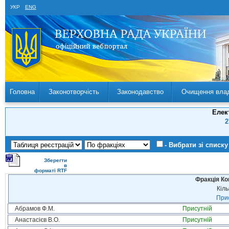
УКР
ENG
Головна
Законотворчість
Законодавство
Очищення вла
Елек
2
- Вибрати зі списку
Зберегти
в
форматі RTF
Фракція Ком
Кіль
Прис
Абрамов Ф.М.
Присутній
Анастасієв В.О.
Присутній