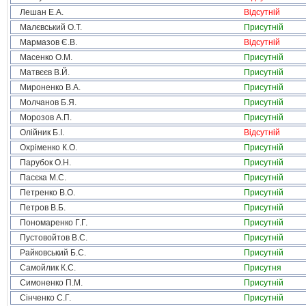
Лешан Е.А.
Відсутній
Малєвський О.Т.
Присутній
Мармазов Є.В.
Відсутній
Масенко О.М.
Присутній
Матвєєв В.Й.
Присутній
Мироненко В.А.
Присутній
Молчанов Б.Я.
Присутній
Морозов А.П.
Присутній
Олійник Б.І.
Відсутній
Охріменко К.О.
Присутній
Парубок О.Н.
Присутній
Пасєка М.С.
Присутній
Петренко В.О.
Присутній
Петров В.Б.
Присутній
Пономаренко Г.Г.
Присутній
Пустовойтов В.С.
Присутній
Райковський Б.С.
Присутній
Самойлик К.С.
Присутня
Симоненко П.М.
Присутній
Сінченко С.Г.
Присутній