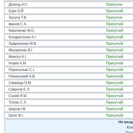
Донець Н.Г.
Присутня
Єдін О.Й.
Присутній
Засуха Т.В.
Присутня
Іванов С.А.
Присутній
Кириченко М.О.
Присутній
Кондратенко А.І.
Присутній
Лавриненко М.Ф.
Присутній
Мазуренко В.І.
Присутній
Мангул А.І.
Присутній
Новик А.М.
Присутній
Пересунько С.І.
Присутній
Раханський А.В.
Присутній
Свирида О.М.
Присутній
Смірнов Є.Л.
Присутній
Сухий Я.М.
Присутній
Тігіпко С.Л.
Присутній
Шаров І.Ф.
Присутній
Шпиг Ф.І.
Присутній
Не вход
Кіл
Прис