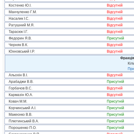
Костенко Ю.І.
Відсутній
Манчуленко Г.М.
Відсутній
Насалик І.С.
Відсутній
Ратушний М.Я.
Відсутній
Тарасюк І.Г.
Відсутній
Федорин Я.В.
Присутній
Черняк В.К.
Відсутній
Юхновський І.Р.
Відсутній
Фракція
Кіл
При
Альохін В.І.
Відсутній
Арабаджи В.В.
Присутній
Горбачов В.С.
Відсутній
Кармазін Ю.А.
Відсутній
Ковач М.М.
Присутній
Корчинський А.І.
Присутній
Макеєнко В.В.
Присутній
Плютинський В.А.
Присутній
Порошенко П.О.
Присутній