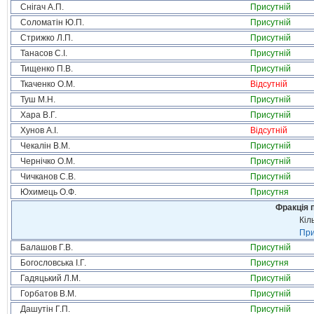
Снігач А.П.
Присутній
Соломатін Ю.П.
Присутній
Стрижко Л.П.
Присутній
Танасов С.І.
Присутній
Тищенко П.В.
Присутній
Ткаченко О.М.
Відсутній
Туш М.Н.
Присутній
Хара В.Г.
Присутній
Хунов А.І.
Відсутній
Чекалін В.М.
Присутній
Чернічко О.М.
Присутній
Чичканов С.В.
Присутній
Юхимець О.Ф.
Присутня
Фракція п
Кіл
При
Балашов Г.В.
Присутній
Богословська І.Г.
Присутня
Гадяцький Л.М.
Присутній
Горбатов В.М.
Присутній
Дашутін Г.П.
Присутній