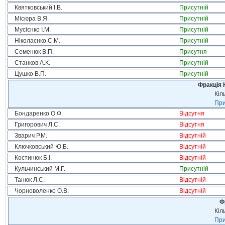
Квятковський І.В.
Присутній
Місюра В.Я.
Присутній
Мусієнко І.М.
Присутній
Ніколаєнко С.М.
Присутній
Семенюк В.П.
Присутня
Станков А.К.
Присутній
Цушко В.П.
Присутній
Фракція 
Кіл
При
Бондаренко О.Ф.
Відсутня
Григорович Л.С.
Відсутня
Зварич Р.М.
Відсутній
Ключковський Ю.Б.
Відсутній
Костинюк Б.І.
Відсутній
Кульчинський М.Г.
Присутній
Танюк Л.С.
Відсутній
Чорноволенко О.В.
Відсутній
Ф
Кіл
При