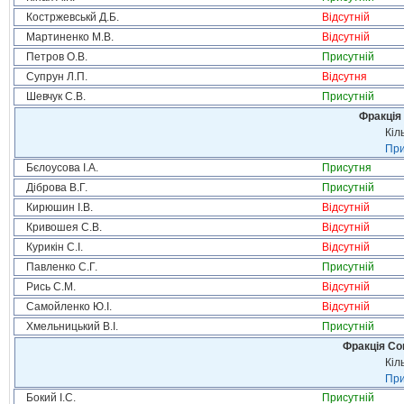
Костржевськй Д.Б.
Відсутній
Мартиненко М.В.
Відсутній
Петров О.В.
Присутній
Супрун Л.П.
Відсутня
Шевчук С.В.
Присутній
Фракція 
Кіл
При
Бєлоусова І.А.
Присутня
Діброва В.Г.
Присутній
Кирюшин І.В.
Відсутній
Кривошея С.В.
Відсутній
Курикін С.І.
Відсутній
Павленко С.Г.
Присутній
Рись С.М.
Відсутній
Самойленко Ю.І.
Відсутній
Хмельницький В.І.
Присутній
Фракція Соц
Кіл
При
Бокий І.С.
Присутній