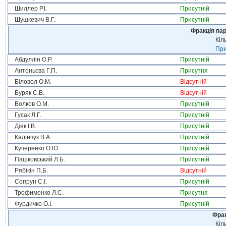
Шиллер Р.І.
Присутній
Шушкевич В.Г.
Присутній
Фракція па
Кіл
При
Абдуллін О.Р.
Присутній
Антоньєва Г.П.
Присутня
Біловол О.М.
Відсутній
Буряк С.В.
Відсутній
Волков О.М.
Присутній
Гусак Л.Г.
Присутній
Діяк І.В.
Присутній
Калінчук В.А.
Присутній
Кучеренко О.Ю.
Присутній
Пашковський Л.Б.
Присутній
Рябікін П.Б.
Відсутній
Сопрун С.І.
Присутній
Трофименко Л.С.
Присутня
Фурдичко О.І.
Присутній
Фрак
Кіл