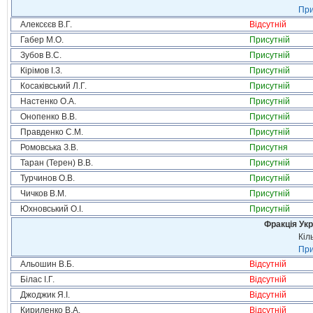
При
Алексєєв В.Г.
Відсутній
Габер М.О.
Присутній
Зубов В.С.
Присутній
Кірімов І.З.
Присутній
Косаківський Л.Г.
Присутній
Настенко О.А.
Присутній
Онопенко В.В.
Присутній
Правденко С.М.
Присутній
Ромовська З.В.
Присутня
Таран (Терен) В.В.
Присутній
Турчинов О.В.
Присутній
Чичков В.М.
Присутній
Юхновський О.І.
Присутній
Фракція Ук
Кіл
При
Альошин В.Б.
Відсутній
Білас І.Г.
Відсутній
Джоджик Я.І.
Відсутній
Кириленко В.А.
Відсутній