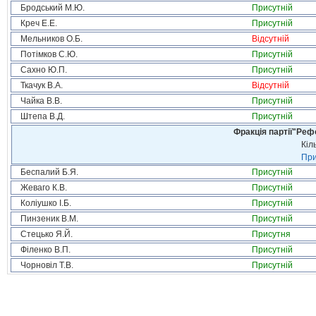
Бродський М.Ю.
Присутній
Креч Е.Е.
Присутній
Мельников О.Б.
Відсутній
Потімков С.Ю.
Присутній
Сахно Ю.П.
Присутній
Ткачук В.А.
Відсутній
Чайка В.В.
Присутній
Штепа В.Д.
Присутній
Фракція партії"Реф
Кіл
При
Беспалий Б.Я.
Присутній
Жеваго К.В.
Присутній
Коліушко І.Б.
Присутній
Пинзеник В.М.
Присутній
Стецько Я.Й.
Присутня
Філенко В.П.
Присутній
Чорновіл Т.В.
Присутній