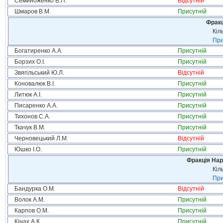
Семиноженко В.П.
Відсутній
Шмаров В.М.
Присутній
Фракц
Кіл
При
Богатиренко А.А.
Присутній
Борзих О.І.
Присутній
Звягільський Ю.Л.
Відсутній
Коновалюк В.І.
Присутній
Литюк А.І.
Присутній
Писаренко А.А.
Присутній
Тихонов С.А.
Присутній
Ткачук В.М.
Присутній
Черновецький Л.М.
Відсутній
Юшко І.О.
Присутній
Фракція Нар
Кіл
При
Бандурка О.М.
Відсутній
Волок А.М.
Присутній
Карпов О.М.
Присутній
Кінах А.К.
Присутній