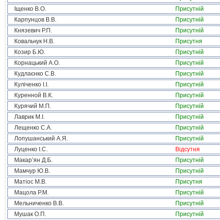
Іщенко В.О.
Присутній
Карпунцов В.В.
Присутній
Князевич Р.П.
Присутній
Ковальчук Н.В.
Присутня
Козир Б.Ю.
Присутній
Корнацький А.О.
Присутній
Кудлаєнко С.В.
Присутній
Куліченко І.І.
Присутній
Куренной В.К.
Присутній
Курячий М.П.
Присутній
Лаврик М.І.
Присутній
Лещенко С.А.
Присутній
Лопушанський А.Я.
Присутній
Луценко І.С.
Відсутня
Макар’ян Д.Б.
Присутній
Мамчур Ю.В.
Присутній
Матіос М.В.
Присутня
Мацола Р.М.
Присутній
Мельниченко В.В.
Присутній
Мушак О.П.
Присутній