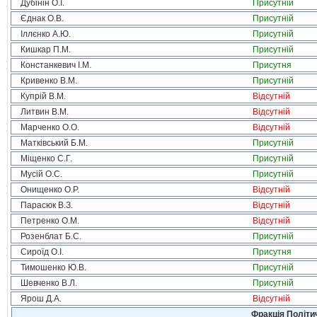
Дубінін О.І.
Присутній
Єднак О.В.
Присутній
Іллєнко А.Ю.
Присутній
Кишкар П.М.
Присутній
Констанкевич І.М.
Присутня
Кривенко В.М.
Присутній
Купрій В.М.
Відсутній
Литвин В.М.
Відсутній
Марченко О.О.
Відсутній
Матківський Б.М.
Присутній
Міщенко С.Г.
Присутній
Мусій О.С.
Присутній
Онищенко О.Р.
Відсутній
Парасюк В.З.
Відсутній
Петренко О.М.
Відсутній
Розенблат Б.С.
Присутній
Сироїд О.І.
Присутня
Тимошенко Ю.В.
Присутній
Шевченко В.Л.
Присутній
Ярош Д.А.
Відсутній
Фракція Політич