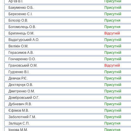
Ар’єв В.І.
Присутній
Бакуменко О.Б.
Присутній
Березенко С.І.
Присутній
Білозір О.В.
Присутня
Богомолець О.В.
Присутня
Бригинець О.М.
Відсутній
Вадатурський А.О.
Присутній
Велікін О.М.
Присутній
Герасимов А.В.
Присутній
Гончаренко О.О.
Присутній
Грановський О.М.
Відсутній
Гудзенко В.І.
Присутній
Демчак Р.Є.
Присутній
Дехтярчук О.В.
Присутній
Дмитренко О.М.
Присутній
Домбровський О.Г.
Присутній
Дубневич Я.В.
Присутній
Єфімов М.В.
Присутній
Заболотний Г.М.
Присутній
Заліщук С.П.
Присутня
Іонова М.М.
Присутня