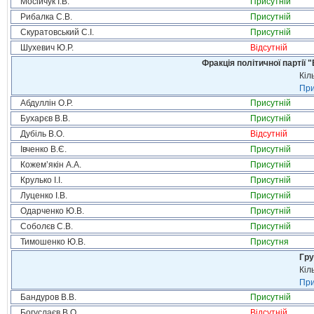
Мосійчук І.В.
Присутній
Рибалка С.В.
Присутній
Скуратовський С.І.
Присутній
Шухевич Ю.Р.
Відсутній
Фракція політичної партії
Кіл
При
Абдуллін О.Р.
Присутній
Бухарєв В.В.
Присутній
Дубіль В.О.
Відсутній
Івченко В.Є.
Присутній
Кожем’якін А.А.
Присутній
Крулько І.І.
Присутній
Луценко І.В.
Присутній
Одарченко Ю.В.
Присутній
Соболєв С.В.
Присутній
Тимошенко Ю.В.
Присутня
Гру
Кіл
При
Бандуров В.В.
Присутній
Богуслаєв В.О.
Відсутній