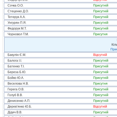
Сочка О.О.
Присутній
Стеценко Д.О.
Присутній
Тетерук А.А.
Присутній
Унгурян П.Я.
Присутній
Федорук М.Т.
Присутній
Чорновол Т.М.
Присутня
Кіл
Прис
Бакулін Є.М.
Відсутній
Балога І.І.
Присутній
Батенко Т.І.
Присутній
Береза Б.Ю.
Присутній
Бойко Ю.А.
Присутній
Веселова Н.В.
Присутня
Герега О.В.
Присутній
Голуб В.В.
Присутній
Денисенко А.П.
Присутній
Дерев’янко Ю.Б.
Відсутній
Дідич В.В.
Присутній