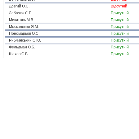
Довгий О.С.
Відсутній
Лабазюк С.П.
Присутній
Микитась М.В.
Присутній
Москаленко Я.М.
Присутній
Пономарьов О.С.
Присутній
Рибчинський Є.Ю.
Присутній
Фельдман О.Б.
Присутній
Шахов С.В.
Присутній