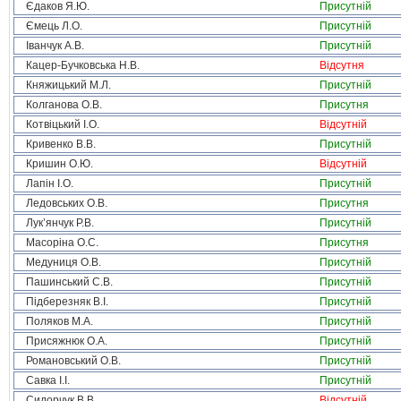
Єдаков Я.Ю.
Присутній
Ємець Л.О.
Присутній
Іванчук А.В.
Присутній
Кацер-Бучковська Н.В.
Відсутня
Княжицький М.Л.
Присутній
Колганова О.В.
Присутня
Котвіцький І.О.
Відсутній
Кривенко В.В.
Присутній
Кришин О.Ю.
Відсутній
Лапін І.О.
Присутній
Ледовських О.В.
Присутня
Лук’янчук Р.В.
Присутній
Масоріна О.С.
Присутня
Медуниця О.В.
Присутній
Пашинський С.В.
Присутній
Підберезняк В.І.
Присутній
Поляков М.А.
Присутній
Присяжнюк О.А.
Присутній
Романовський О.В.
Присутній
Савка І.І.
Присутній
Сидорчук В.В.
Відсутній