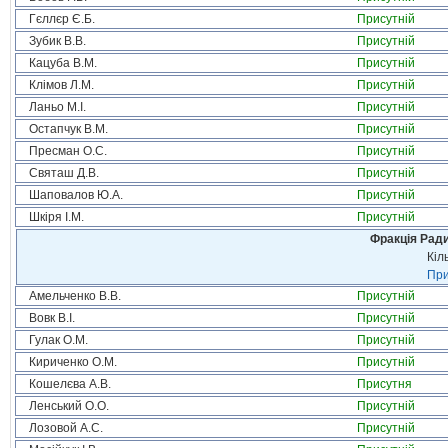
Гєллєр Є.Б.
Присутній
Зубик В.В.
Присутній
Кацуба В.М.
Присутній
Клімов Л.М.
Присутній
Ланьо М.І.
Присутній
Остапчук В.М.
Присутній
Пресман О.С.
Присутній
Святаш Д.В.
Присутній
Шаповалов Ю.А.
Присутній
Шкіря І.М.
Присутній
Фракція Ради
Кіл
При
Амельченко В.В.
Присутній
Вовк В.І.
Присутній
Гулак О.М.
Присутній
Кириченко О.М.
Присутній
Кошелєва А.В.
Присутня
Ленський О.О.
Присутній
Лозовой А.С.
Присутній