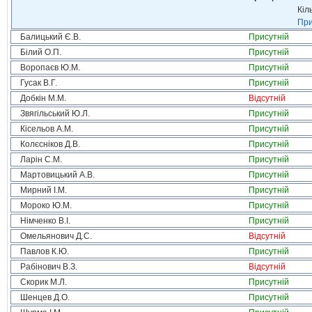
Кіл
При
Балицький Є.В.
Присутній
Білий О.П.
Присутній
Воропаєв Ю.М.
Присутній
Гусак В.Г.
Присутній
Добкін М.М.
Відсутній
Звягільський Ю.Л.
Присутній
Кісельов А.М.
Присутній
Колєсніков Д.В.
Присутній
Ларін С.М.
Присутній
Мартовицький А.В.
Присутній
Мирний І.М.
Присутній
Мороко Ю.М.
Присутній
Німченко В.І.
Присутній
Омельянович Д.С.
Відсутній
Павлов К.Ю.
Присутній
Рабінович В.З.
Відсутній
Скорик М.Л.
Присутній
Шенцев Д.О.
Присутній