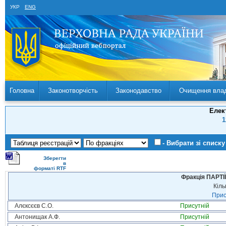
УКР
ENG
Головна
Законотворчість
Законодавство
Очищення вла
Елек
1
- Вибрати зі списку
Зберегти
в
форматі RTF
Фракція ПАРТ
Кіль
Прис
Алєксєєв С.О.
Присутній
Антонищак А.Ф.
Присутній