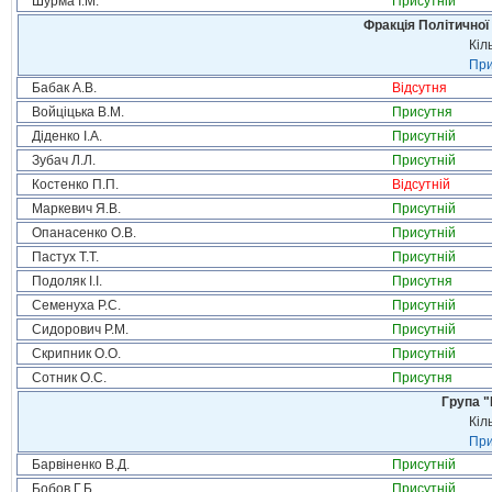
Шурма І.М.
Присутній
Фракція Політичної
Кіл
При
Бабак А.В.
Відсутня
Войціцька В.М.
Присутня
Діденко І.А.
Присутній
Зубач Л.Л.
Присутній
Костенко П.П.
Відсутній
Маркевич Я.В.
Присутній
Опанасенко О.В.
Присутній
Пастух Т.Т.
Присутній
Подоляк І.І.
Присутня
Семенуха Р.С.
Присутній
Сидорович Р.М.
Присутній
Скрипник О.О.
Присутній
Сотник О.С.
Присутня
Група "
Кіл
При
Барвіненко В.Д.
Присутній
Бобов Г.Б.
Присутній