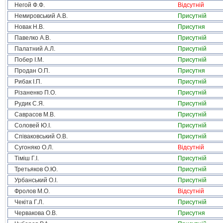
Негой Ф.Ф.
Відсутній
Немировський А.В.
Присутній
Новак Н.В.
Присутня
Павелко А.В.
Присутній
Палатний А.Л.
Присутній
Побер І.М.
Присутній
Продан О.П.
Присутня
Рибак І.П.
Присутній
Різаненко П.О.
Присутній
Рудик С.Я.
Присутній
Саврасов М.В.
Присутній
Соловей Ю.І.
Присутній
Співаковський О.В.
Присутній
Сугоняко О.Л.
Відсутній
Тіміш Г.І.
Присутній
Третьяков О.Ю.
Присутній
Урбанський О.І.
Присутній
Фролов М.О.
Відсутній
Чекіта Г.Л.
Присутній
Червакова О.В.
Присутня