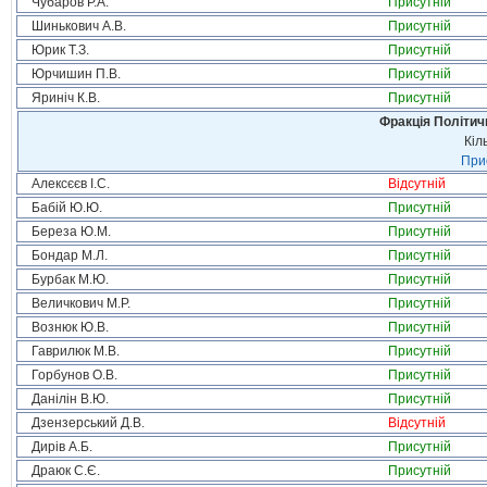
Чубаров Р.А.
Присутній
Шинькович А.В.
Присутній
Юрик Т.З.
Присутній
Юрчишин П.В.
Присутній
Яриніч К.В.
Присутній
Фракція Політи
Кіл
Прис
Алексєєв І.С.
Відсутній
Бабій Ю.Ю.
Присутній
Береза Ю.М.
Присутній
Бондар М.Л.
Присутній
Бурбак М.Ю.
Присутній
Величкович М.Р.
Присутній
Вознюк Ю.В.
Присутній
Гаврилюк М.В.
Присутній
Горбунов О.В.
Присутній
Данілін В.Ю.
Присутній
Дзензерський Д.В.
Відсутній
Дирів А.Б.
Присутній
Драюк С.Є.
Присутній