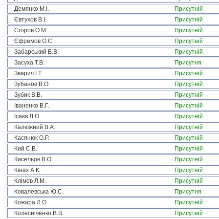
Демянко М.І.
Присутній
Євтухов В.І.
Присутній
Єгоров О.М.
Присутній
Єфремов О.С.
Присутній
Забарський В.В.
Присутній
Засуха Т.В.
Присутня
Зварич І.Т.
Присутній
Зубанов В.О.
Присутній
Зубик В.В.
Присутній
Іваненко В.Г.
Присутній
Ісаєв Л.О.
Присутній
Калюжний В.А.
Присутній
Касянюк О.Р.
Присутній
Кий С.В.
Присутній
Кисельов В.О.
Присутній
Кінах А.К.
Присутній
Клімов Л.М.
Присутній
Ковалевська Ю.С.
Присутня
Кожара Л.О.
Присутній
Колесніченко В.В.
Присутній