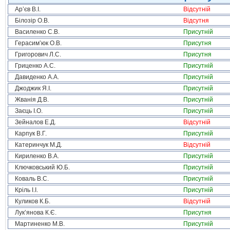
Ар’єв В.І.
Відсутній
Білозір О.В.
Відсутня
Василенко С.В.
Присутній
Герасим’юк О.В.
Присутня
Григорович Л.С.
Присутня
Гриценко А.С.
Присутній
Давиденко А.А.
Присутній
Джоджик Я.І.
Присутній
Жванія Д.В.
Присутній
Заєць І.О.
Присутній
Зейналов Е.Д.
Відсутній
Карпук В.Г.
Присутній
Катеринчук М.Д.
Відсутній
Кириленко В.А.
Присутній
Ключковський Ю.Б.
Присутній
Коваль В.С.
Присутній
Кріль І.І.
Присутній
Куликов К.Б.
Відсутній
Лук’янова К.Є.
Присутня
Мартиненко М.В.
Присутній