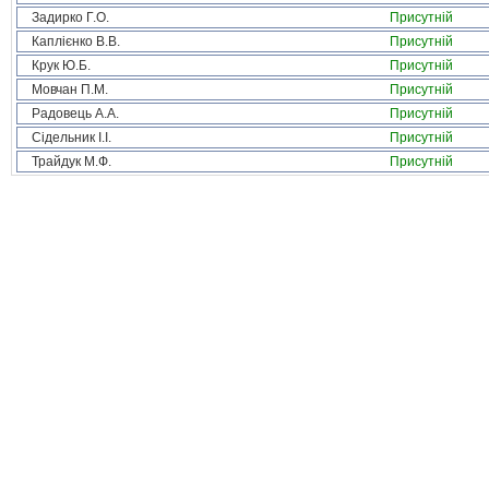
Задирко Г.О.
Присутній
Каплієнко В.В.
Присутній
Крук Ю.Б.
Присутній
Мовчан П.М.
Присутній
Радовець А.А.
Присутній
Сідельник І.І.
Присутній
Трайдук М.Ф.
Присутній