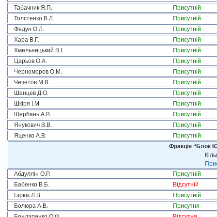
Табачник Я.П.
Присутній
Толстенко В.Л.
Присутній
Федун О.Л.
Присутній
Хара В.Г.
Присутній
Хмельницький В.І.
Присутній
Царьов О.А.
Присутній
Черноморов О.М.
Присутній
Чечетов М.В.
Присутній
Шенцев Д.О.
Присутній
Шкіря І.М.
Присутній
Щербань А.В.
Присутній
Янукович В.В.
Присутній
Яценко А.В.
Присутній
Фракція “Блок Ю
Кіль
Прис
Абдуллін О.Р.
Присутній
Бабенко В.Б.
Відсутній
Бірюк Л.В.
Присутній
Болюра А.В.
Присутня
Бондаренко О.Ф.
Відсутня