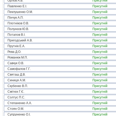
Орлов А.В.
Присутній
Павленко Е.І.
Присутній
Пеклушенко О.М.
Присутній
Пінчук А.П.
Присутній
Плотніков О.В.
Присутній
Полунєєв Ю.В.
Присутній
Потапов В.І.
Присутній
Пригодський А.В.
Присутній
Прутнік Е.А.
Присутній
Рева Д.О.
Присутній
Романюк М.П.
Присутній
Савчук О.В.
Присутній
Самофалов Г.Г.
Присутній
Святаш Д.В.
Присутній
Синиця А.М.
Присутній
Скубенко В.П.
Присутній
Смітюх Г.Є.
Присутній
Солтус П.С.
Присутній
Степаненко А.А.
Присутній
Стоян О.М.
Присутній
Супруненко О.І.
Присутній