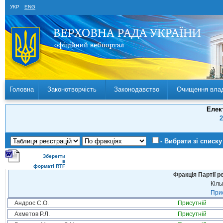
УКР
ENG
Головна
Законотворчість
Законодавство
Очищення вла
Елек
2
- Вибрати зі списку
Зберегти
в
форматі RTF
Фракція Партії р
Кіль
Прис
Андрос С.О.
Присутній
Ахметов Р.Л.
Присутній