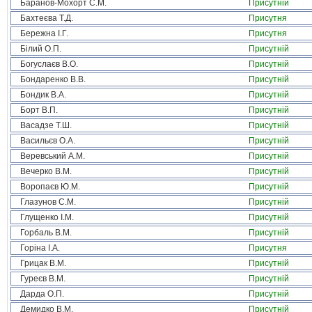
Баранов-Мохорт С.М.
Присутній
Бахтеєва Т.Д.
Присутня
Бережна І.Г.
Присутня
Білий О.П.
Присутній
Богуслаєв В.О.
Присутній
Бондаренко В.В.
Присутній
Бондик В.А.
Присутній
Борт В.П.
Присутній
Васадзе Т.Ш.
Присутній
Васильєв О.А.
Присутній
Веревський А.М.
Присутній
Вечерко В.М.
Присутній
Воропаєв Ю.М.
Присутній
Глазунов С.М.
Присутній
Глущенко І.М.
Присутній
Горбаль В.М.
Присутній
Горіна І.А.
Присутня
Грицак В.М.
Присутній
Гуреєв В.М.
Присутній
Дарда О.П.
Присутній
Демидко В.М.
Присутній