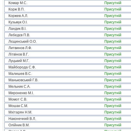
Комар М.С.
Присутній
Корж В.П.
Присутній
Коржев А.Л.
Присутній
Кузьмук О.І.
Присутній
Ландик В.І.
Присутній
Лебедєв П.В.
Присутній
Лєщинський О.О.
Присутній
Литвинов Л.Ф.
Присутній
Літвінов В.Г.
Присутній
Луцький М.Г.
Присутній
Майборода С.Ф.
Присутній
Малишев В.С.
Присутній
Маньковський Г.В.
Присутній
Мельник С.А.
Присутній
Мироненко М.І.
Присутній
Момот С.В.
Присутній
Мошак С.М.
Присутній
Мхітарян Н.М.
Присутній
Наконечний В.Л.
Присутній
Олійник В.М.
Присутній