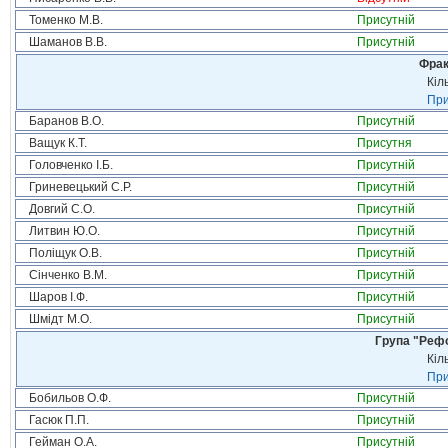
Томенко М.В.
Присутній
Шаманов В.В.
Присутній
Фрак
Кіл
При
Баранов В.О.
Присутній
Ващук К.Т.
Присутня
Головченко І.Б.
Присутній
Гриневецький С.Р.
Присутній
Довгий С.О.
Присутній
Литвин Ю.О.
Присутній
Поліщук О.В.
Присутній
Сінченко В.М.
Присутній
Шаров І.Ф.
Присутній
Шмідт М.О.
Присутній
Група "Реф
Кіл
При
Бобильов О.Ф.
Присутній
Гасюк П.П.
Присутній
Гейман О.А.
Присутній