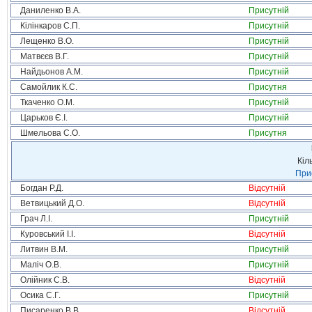
Даниленко В.А.
Присутній
Кілінкаров С.П.
Присутній
Лещенко В.О.
Присутній
Матвєєв В.Г.
Присутній
Найдьонов А.М.
Присутній
Самойлик К.С.
Присутня
Ткаченко О.М.
Присутній
Царьков Є.І.
Присутній
Шмельова С.О.
Присутня
Кіл
Прис
Богдан Р.Д.
Відсутній
Ветвицький Д.О.
Відсутній
Грач Л.І.
Присутній
Куровський І.І.
Відсутній
Литвин В.М.
Присутній
Маліч О.В.
Присутній
Олійник С.В.
Відсутній
Осика С.Г.
Присутній
Писаренко В.В.
Відсутній