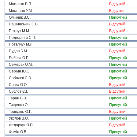
Макієнко В.П.
Відсутній
Мостіпан У.М.
Відсутня
Олійник В.С.
Присутній
Пашинський С.В.
Відсутній
Петрук М.М.
Відсутній
Подгорний С.П.
Присутній
Потапчук М.Л.
Присутній
Пудов Б.М.
Відсутній
Рябека О.Г.
Присутній
Семерак О.М.
Присутній
Сербін Ю.С.
Присутній
Соболєв С.В.
Присутній
Сочка О.О.
Відсутній
Суслов Є.І.
Відсутній
Таран В.В.
Присутній
Тищенко О.І.
Присутній
Триндюк Ю.Г.
Відсутній
Уколов В.О.
Присутній
Федорчук Я.П.
Відсутній
Фомін О.В.
Присутній