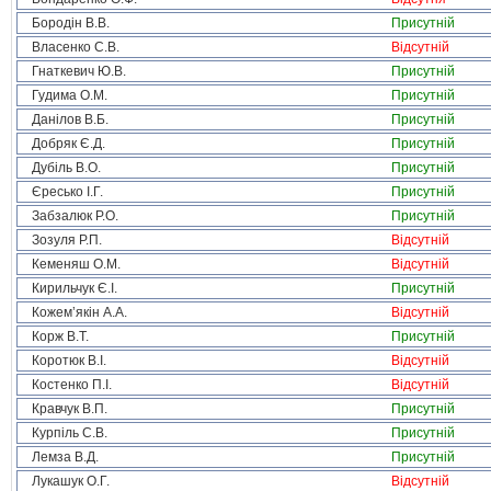
Бородін В.В.
Присутній
Власенко С.В.
Відсутній
Гнаткевич Ю.В.
Присутній
Гудима О.М.
Присутній
Данілов В.Б.
Присутній
Добряк Є.Д.
Присутній
Дубіль В.О.
Присутній
Єресько І.Г.
Присутній
Забзалюк Р.О.
Присутній
Зозуля Р.П.
Відсутній
Кеменяш О.М.
Відсутній
Кирильчук Є.І.
Присутній
Кожем’якін А.А.
Відсутній
Корж В.Т.
Присутній
Коротюк В.І.
Відсутній
Костенко П.І.
Відсутній
Кравчук В.П.
Присутній
Курпіль С.В.
Присутній
Лемза В.Д.
Присутній
Лукашук О.Г.
Відсутній