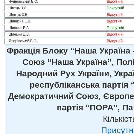
Чудновський В.О.
Відсутній
Швець В.Д.
Присутній
Шевчук О.Б.
Відсутній
Шишкіна Е.В.
Відсутня
Шиянов Б.А.
Присутній
Шлемко Д.В.
Відсутній
Яворівський В.О.
Відсутній
Фракція Блоку “Наша Україна
Союз “Наша Україна”, Полі
Народний Рух України, Укра
республіканська партія 
Демократичний Союз, Європей
партія “ПОРА”, Па
Кількіст
Присутні