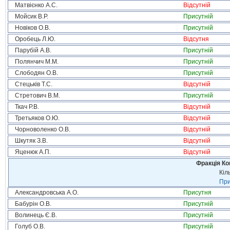
Матвієнко А.С.
Відсутній
Мойсик В.Р.
Присутній
Новіков О.В.
Присутній
Оробець Л.Ю.
Відсутня
Парубій А.В.
Присутній
Полянчич М.М.
Присутній
Слободян О.В.
Присутній
Стецьків Т.С.
Відсутній
Стретович В.М.
Присутній
Ткач Р.В.
Відсутній
Третьяков О.Ю.
Відсутній
Чорноволенко О.В.
Відсутній
Шкутяк З.В.
Відсутній
Яценюк А.П.
Відсутній
Фракція Ком
Кіл
При
Александровська А.О.
Присутня
Бабурін О.В.
Присутній
Волинець Є.В.
Присутній
Голуб О.В.
Присутній