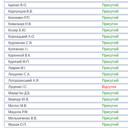
Іщенко В.О.
Присутній
Карпунцов В.В.
Присутній
Князевич Р.П.
Присутній
Ковальчук Н.В.
Присутня
Козир Б.Ю.
Присутній
Корнацький А.О.
Присутній
Кудлаєнко С.В.
Присутній
Куліченко І.І.
Присутній
Куренной В.К.
Присутній
Курячий М.П.
Присутній
Лаврик М.І.
Присутній
Лещенко С.А.
Присутній
Лопушанський А.Я.
Присутній
Луценко І.С.
Відсутня
Макар’ян Д.Б.
Присутній
Мамчур Ю.В.
Присутній
Матіос М.В.
Присутня
Мацола Р.М.
Присутній
Мельниченко В.В.
Присутній
Мушак О.П.
Присутній