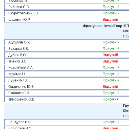
Мосійчук І.В.
Присутній
Рибалка С.В.
Присутній
Скуратовський С.І.
Присутній
Шухевич Ю.Р.
Відсутній
Фракція політичної партії
Кіл
При
Абдуллін О.Р.
Присутній
Бухарєв В.В.
Присутній
Дубіль В.О.
Відсутній
Івченко В.Є.
Відсутній
Кожем’якін А.А.
Присутній
Крулько І.І.
Присутній
Луценко І.В.
Присутній
Одарченко Ю.В.
Відсутній
Соболєв С.В.
Присутній
Тимошенко Ю.В.
Присутня
Гру
Кіл
При
Бандуров В.В.
Присутній
Богуслаєв В.О.
Відсутній