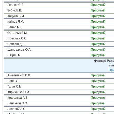
Гєллєр Є.Б.
Присутній
Зубик В.В.
Присутній
Кацуба В.М.
Присутній
Клімов Л.М.
Присутній
Ланьо М.І.
Присутній
Остапчук В.М.
Присутній
Пресман О.С.
Присутній
Святаш Д.В.
Присутній
Шаповалов Ю.А.
Присутній
Шкіря І.М.
Присутній
Фракція Ради
Кіл
При
Амельченко В.В.
Присутній
Вовк В.І.
Присутній
Гулак О.М.
Присутній
Кириченко О.М.
Присутній
Кошелєва А.В.
Присутня
Ленський О.О.
Присутній
Лозовой А.С.
Присутній