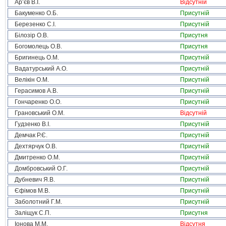
Ар’єв В.І.
Відсутній
Бакуменко О.Б.
Присутній
Березенко С.І.
Присутній
Білозір О.В.
Присутня
Богомолець О.В.
Присутня
Бригинець О.М.
Присутній
Вадатурський А.О.
Присутній
Велікін О.М.
Присутній
Герасимов А.В.
Присутній
Гончаренко О.О.
Присутній
Грановський О.М.
Відсутній
Гудзенко В.І.
Присутній
Демчак Р.Є.
Присутній
Дехтярчук О.В.
Присутній
Дмитренко О.М.
Присутній
Домбровський О.Г.
Присутній
Дубневич Я.В.
Присутній
Єфімов М.В.
Присутній
Заболотний Г.М.
Присутній
Заліщук С.П.
Присутня
Іонова М.М.
Відсутня