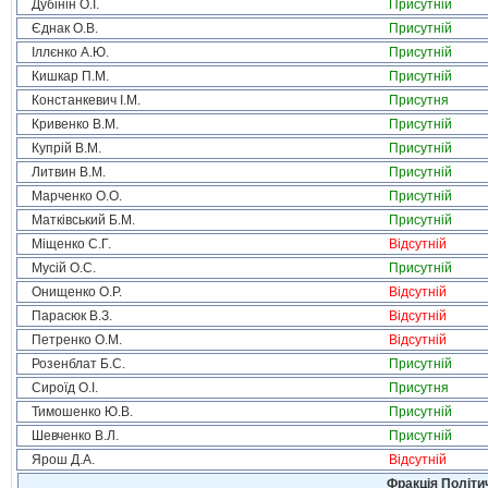
Дубінін О.І.
Присутній
Єднак О.В.
Присутній
Іллєнко А.Ю.
Присутній
Кишкар П.М.
Присутній
Констанкевич І.М.
Присутня
Кривенко В.М.
Присутній
Купрій В.М.
Присутній
Литвин В.М.
Присутній
Марченко О.О.
Присутній
Матківський Б.М.
Присутній
Міщенко С.Г.
Відсутній
Мусій О.С.
Присутній
Онищенко О.Р.
Відсутній
Парасюк В.З.
Відсутній
Петренко О.М.
Відсутній
Розенблат Б.С.
Присутній
Сироїд О.І.
Присутня
Тимошенко Ю.В.
Присутній
Шевченко В.Л.
Присутній
Ярош Д.А.
Відсутній
Фракція Політич