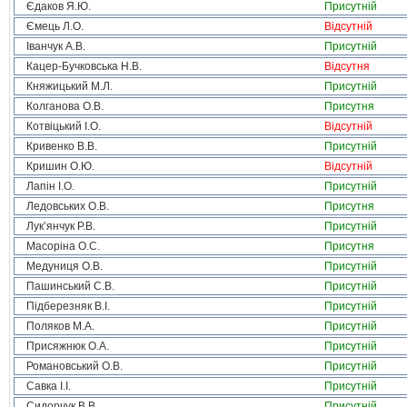
Єдаков Я.Ю.
Присутній
Ємець Л.О.
Відсутній
Іванчук А.В.
Присутній
Кацер-Бучковська Н.В.
Відсутня
Княжицький М.Л.
Присутній
Колганова О.В.
Присутня
Котвіцький І.О.
Відсутній
Кривенко В.В.
Присутній
Кришин О.Ю.
Відсутній
Лапін І.О.
Присутній
Ледовських О.В.
Присутня
Лук’янчук Р.В.
Присутній
Масоріна О.С.
Присутня
Медуниця О.В.
Присутній
Пашинський С.В.
Присутній
Підберезняк В.І.
Присутній
Поляков М.А.
Присутній
Присяжнюк О.А.
Присутній
Романовський О.В.
Присутній
Савка І.І.
Присутній
Сидорчук В.В.
Присутній