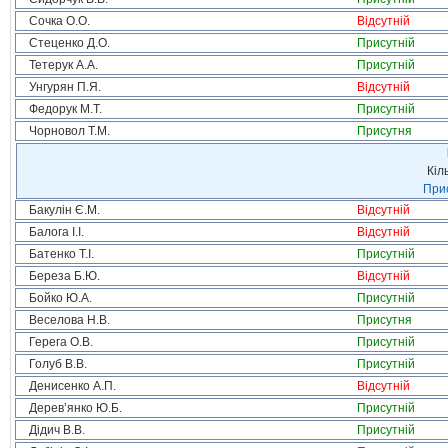
Сочка О.О.
Відсутній
Стеценко Д.О.
Присутній
Тетерук А.А.
Присутній
Унгурян П.Я.
Відсутній
Федорук М.Т.
Присутній
Чорновол Т.М.
Присутня
Кіл
Прис
Бакулін Є.М.
Відсутній
Балога І.І.
Відсутній
Батенко Т.І.
Присутній
Береза Б.Ю.
Відсутній
Бойко Ю.А.
Присутній
Веселова Н.В.
Присутня
Герега О.В.
Присутній
Голуб В.В.
Присутній
Денисенко А.П.
Відсутній
Дерев’янко Ю.Б.
Присутній
Дідич В.В.
Присутній