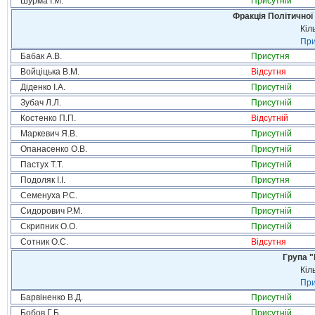
Шурма І.М.
Присутній
Фракція Політичної
Кіл
При
Бабак А.В.
Присутня
Войціцька В.М.
Відсутня
Діденко І.А.
Присутній
Зубач Л.Л.
Присутній
Костенко П.П.
Відсутній
Маркевич Я.В.
Присутній
Опанасенко О.В.
Присутній
Пастух Т.Т.
Присутній
Подоляк І.І.
Присутня
Семенуха Р.С.
Присутній
Сидорович Р.М.
Присутній
Скрипник О.О.
Присутній
Сотник О.С.
Відсутня
Група "
Кіл
При
Барвіненко В.Д.
Присутній
Бобов Г.Б.
Присутній