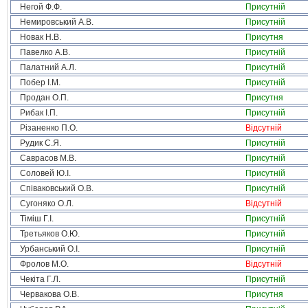
Негой Ф.Ф.
Присутній
Немировський А.В.
Присутній
Новак Н.В.
Присутня
Павелко А.В.
Присутній
Палатний А.Л.
Присутній
Побер І.М.
Присутній
Продан О.П.
Присутня
Рибак І.П.
Присутній
Різаненко П.О.
Відсутній
Рудик С.Я.
Присутній
Саврасов М.В.
Присутній
Соловей Ю.І.
Присутній
Співаковський О.В.
Присутній
Сугоняко О.Л.
Відсутній
Тіміш Г.І.
Присутній
Третьяков О.Ю.
Присутній
Урбанський О.І.
Присутній
Фролов М.О.
Відсутній
Чекіта Г.Л.
Присутній
Червакова О.В.
Присутня