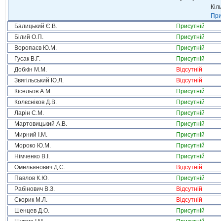
Кіл
При
Балицький Є.В.
Присутній
Білий О.П.
Присутній
Воропаєв Ю.М.
Присутній
Гусак В.Г.
Присутній
Добкін М.М.
Відсутній
Звягільський Ю.Л.
Відсутній
Кісельов А.М.
Присутній
Колєсніков Д.В.
Присутній
Ларін С.М.
Присутній
Мартовицький А.В.
Присутній
Мирний І.М.
Присутній
Мороко Ю.М.
Присутній
Німченко В.І.
Присутній
Омельянович Д.С.
Відсутній
Павлов К.Ю.
Присутній
Рабінович В.З.
Відсутній
Скорик М.Л.
Відсутній
Шенцев Д.О.
Присутній