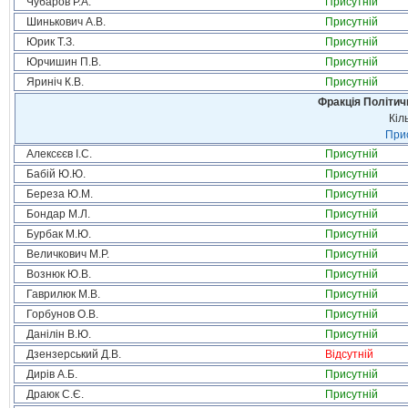
Чубаров Р.А.
Присутній
Шинькович А.В.
Присутній
Юрик Т.З.
Присутній
Юрчишин П.В.
Присутній
Яриніч К.В.
Присутній
Фракція Політи
Кіл
Прис
Алексєєв І.С.
Присутній
Бабій Ю.Ю.
Присутній
Береза Ю.М.
Присутній
Бондар М.Л.
Присутній
Бурбак М.Ю.
Присутній
Величкович М.Р.
Присутній
Вознюк Ю.В.
Присутній
Гаврилюк М.В.
Присутній
Горбунов О.В.
Присутній
Данілін В.Ю.
Присутній
Дзензерський Д.В.
Відсутній
Дирів А.Б.
Присутній
Драюк С.Є.
Присутній