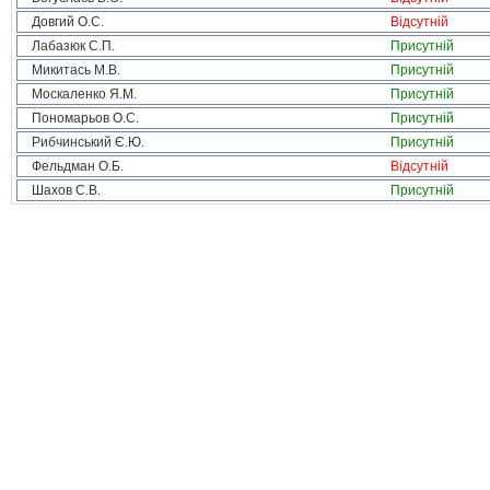
Довгий О.С.
Відсутній
Лабазюк С.П.
Присутній
Микитась М.В.
Присутній
Москаленко Я.М.
Присутній
Пономарьов О.С.
Присутній
Рибчинський Є.Ю.
Присутній
Фельдман О.Б.
Відсутній
Шахов С.В.
Присутній