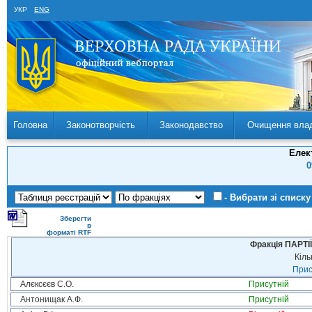
УКР
ENG
Головна
Законотворчість
Законодавство
Очищення вла
Елек
0
- Вибрати зі списку
Зберегти
в
форматі RTF
Фракція ПАРТ
Кіль
Прис
Алєксєєв С.О.
Присутній
Антонищак А.Ф.
Присутній