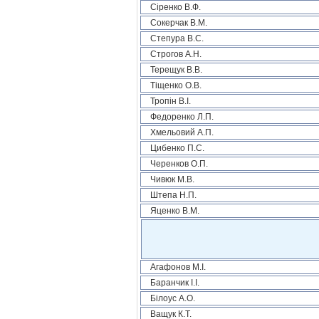
Сіренко В.Ф.
Сокерчак В.М.
Степура В.С.
Строгов А.Н.
Терещук В.В.
Тіщенко О.В.
Тропін В.І.
Федоренко Л.П.
Хмельовий А.П.
Цибенко П.С.
Черенков О.П.
Чивюк М.В.
Штепа Н.П.
Яценко В.М.
Агафонов М.І.
Баранчик І.І.
Білоус А.О.
Ващук К.Т.