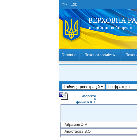
УКР
ENG
Головна
Законотворчість
Закон
Зберегти
в
форматі RTF
Абрамов Ф.М.
Анастасієв В.О.