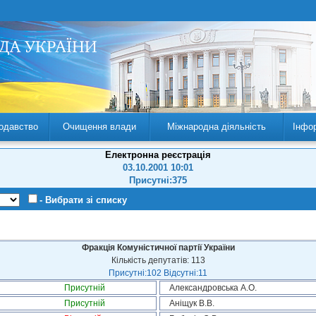
одавство
Очищення влади
Міжнародна діяльність
Інфо
Електронна реєстрація
03.10.2001 10:01
Присутні:375
- Вибрати зі списку
Фракція Комуністичної партії України
Кількість депутатів: 113
Присутні:102 Відсутні:11
Присутній
Александровська А.О.
Присутній
Аніщук В.В.