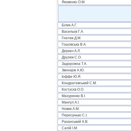
Яковенко О.М.
Білик А.Г.
Васильєв Г.А.
Гнатюк Д.М.
Гошовська В.А.
Деркач А.Л.
Друзюк С.О.
Задорожна Т.А.
Звонарж А.Ю.
Іоффе Ю.Я.
Кондратевський С.М.
Костусєв О.О.
Мазуренко В.І.
Мангул А.І.
Новик А.М.
Пересунько С.І.
Раханський А.В.
Салій І.М.