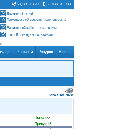
РАДА ОНЛАЙН
КОНТАКТИ
RSS
Електронні петиції
Громадське обговорення законопроєктів
Електронний кабінет громадянина
Повний цикл публічної політики
рмація
Контакти
Ресурси
Новини
Версія для друку
Присутня
Присутній