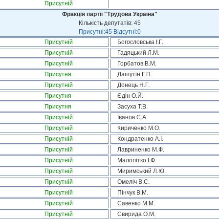
Присутній
Фракція партії "Трудова Україна"
Кількість депутатів: 45
Присутні:45 Відсутні:0
Присутній
Богословська І.Г.
Присутній
Гадяцький Л.М.
Присутній
Горбатов В.М.
Присутня
Дашутін Г.П.
Присутній
Донець Н.Г.
Присутня
Єдін О.Й.
Присутня
Засуха Т.В.
Присутній
Іванов С.А.
Присутній
Кириченко М.О.
Присутній
Кондратенко А.І.
Присутній
Лавриненко М.Ф.
Присутній
Малолітко І.Ф.
Присутній
Миримський Л.Ю.
Присутній
Омеліч В.С.
Присутній
Пінчук В.М.
Присутній
Савенко М.М.
Присутній
Свирида О.М.