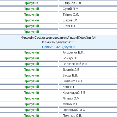
Присутня
Смірнов Є.Л.
Присутній
Сухий Я.М.
Присутній
Тігіпко С.Л.
Присутній
Шаров І.Ф.
Присутній
Шпиг Ф.І.
Присутній
Фракція Соціал-демократичної партії України (о)
Кількість депутатів: 35
Присутні:32 Відсутні:3
Присутній
Андресюк Б.П.
Присутній
Бойчук І.В.
Присутній
Волковський А.П.
Присутній
Дворкіс Д.В.
Присутній
Заєць В.В.
Присутній
Зінченко О.О.
Присутній
Квят В.П.
Присутній
Костицький В.В.
Присутній
Литвак О.М.
Присутній
Мичко М.І.
Присутній
Песоцький М.Ф.
Присутній
Поляков С.В.