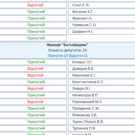
Відсутній
Сігал Є.Я.
Присутній
Фесенко К.Г.
Присутній
Франчук І.А.
Присутній
Чукмасов С.О.
Присутній
Шуфрич Н.І.
Присутній
Фракція "Батьківщина"
Кількість депутатів: 26
Присутні:15 Відсутні:11
Присутній
Білорус О.Г.
Відсутній
Давидов В.В.
Відсутній
Кирильчук Є.І.
Присутній
Константинов Е.С.
Відсутній
Левцун В.І.
Присутній
Нечипорук В.П.
Відсутній
Павловський М.А.
Присутній
Правденко С.М.
Присутній
Ромовська З.В.
Присутній
Таран (Терен) В.В.
Присутній
Турчинов О.В.