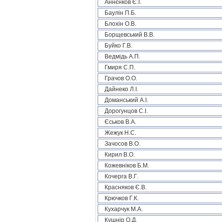
Аннєнков Є.І.
Баулін П.Б.
Блохін О.В.
Борщевський В.В.
Буйко Г.В.
Ведмідь А.П.
Гмиря С.П.
Грачов О.О.
Дайнеко Л.І.
Доманський А.І.
Дорогунцов С.І.
Єськов В.А.
Жежук Н.С.
Зачосов В.О.
Кирил В.О.
Кожевніков Б.М.
Кочерга В.Г.
Красняков Є.В.
Крючков Г.К.
Кухарчук М.А.
Кушнір О.Д.