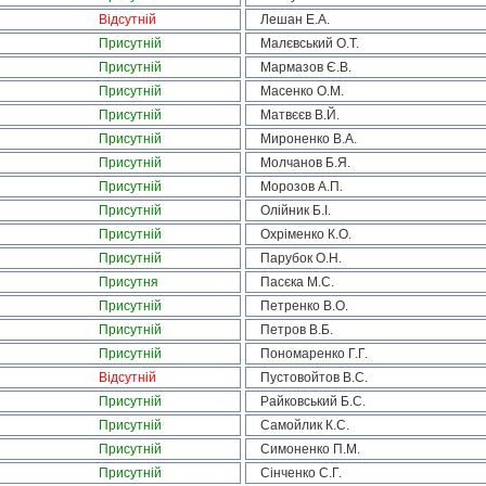
Відсутній
Лешан Е.А.
Присутній
Малєвський О.Т.
Присутній
Мармазов Є.В.
Присутній
Масенко О.М.
Присутній
Матвєєв В.Й.
Присутній
Мироненко В.А.
Присутній
Молчанов Б.Я.
Присутній
Морозов А.П.
Присутній
Олійник Б.І.
Присутній
Охріменко К.О.
Присутній
Парубок О.Н.
Присутня
Пасєка М.С.
Присутній
Петренко В.О.
Присутній
Петров В.Б.
Присутній
Пономаренко Г.Г.
Відсутній
Пустовойтов В.С.
Присутній
Райковський Б.С.
Присутній
Самойлик К.С.
Присутній
Симоненко П.М.
Присутній
Сінченко С.Г.