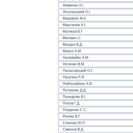
Левченко А.І.
Лісогорський О.І.
Марамзін Ф.А.
Мартинюк А.І.
Матвєєв В.Г.
Мигович І.І.
Мішура В.Д.
Мороз А.М.
Наливайко А.М.
Оплачко В.М.
Панасовський О.Г.
Пасечна Л.Я.
Пейгалайнен А.В.
Петренко Д.Д.
Понеділко В.І.
Попов Г.Д.
Пхиденко С.С.
Роєнко В.Г.
Сизенко Ю.П.
Сімонов В.Д.