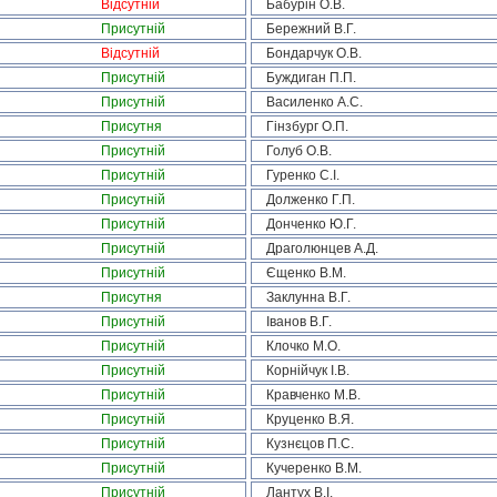
Відсутній
Бабурін О.В.
Присутній
Бережний В.Г.
Відсутній
Бондарчук О.В.
Присутній
Буждиган П.П.
Присутній
Василенко А.С.
Присутня
Гінзбург О.П.
Присутній
Голуб О.В.
Присутній
Гуренко С.І.
Присутній
Долженко Г.П.
Присутній
Донченко Ю.Г.
Присутній
Драголюнцев А.Д.
Присутній
Єщенко В.М.
Присутня
Заклунна В.Г.
Присутній
Іванов В.Г.
Присутній
Клочко М.О.
Присутній
Корнійчук І.В.
Присутній
Кравченко М.В.
Присутній
Круценко В.Я.
Присутній
Кузнєцов П.С.
Присутній
Кучеренко В.М.
Присутній
Лантух В.І.