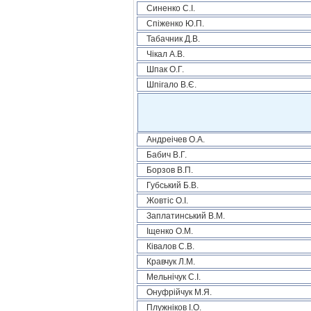
Синенко С.І.
Спіженко Ю.П.
Табачник Д.В.
Чікал А.В.
Шпак О.Г.
Шпігало В.Є.
Андреічев О.А.
Бабич В.Г.
Борзов В.П.
Губський Б.В.
Жовтіс О.І.
Заплатинський В.М.
Іщенко О.М.
Ківалов С.В.
Кравчук Л.М.
Мельнічук С.І.
Онуфрійчук М.Я.
Плужніков І.О.