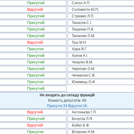
Присутній
Снігач А.П.
Відсутній
Соломатін Ю.П.
Присутній
Стрижко Л.П.
Присутній
Танасов С.І.
Присутній
Тищенко П.В.
Присутній
Ткаченко О.М.
Відсутній
Туш М.Н.
Присутня
Хара В.Г.
Присутній
Хунов А.І.
Присутній
Чекалін В.М.
Присутній
Чернічко О.М.
Присутній
Чичканов С.В.
Присутня
Юхимець О.Ф.
Присутній
Не входять до складу фракцій
Кількість депутатів: 49
Присутні:33 Відсутні:16
Відсутній
Антоньєва Г.П.
Присутній
Безугла Л.Я.
Відсутній
Бойко Б.Ф.
Присутня
Вітренко Н.М.