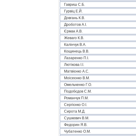
Гавриш С.Б.
Гурвіц Е.Й.
Довгань К.В.
Дроботов А.І.
Єрмак А.В.
Жеваго К.В.
Калінчук В.А.
Кощинець В.В.
Лазаренко П.І.
Лютікова І.І.
Матвієнко А.С.
Моісеєнко В.М.
Омельченко Г.О.
Подобєдов С.М.
Романчук П.М.
Сергієнко О.І.
Сирота М.Д.
Сушкевич В.М.
Федорин Я.В.
Чубатенко О.М.