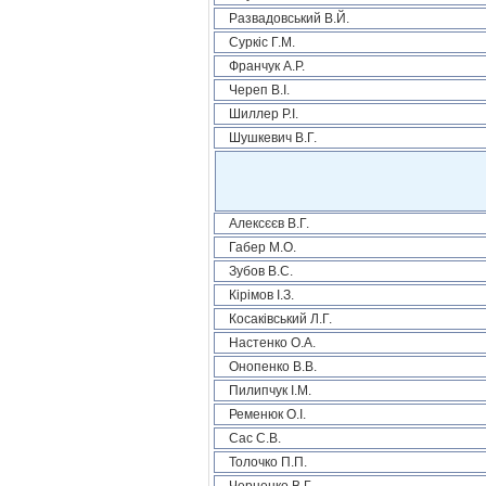
Развадовський В.Й.
Суркіс Г.М.
Франчук А.Р.
Череп В.І.
Шиллер Р.І.
Шушкевич В.Г.
Алексєєв В.Г.
Габер М.О.
Зубов В.С.
Кірімов І.З.
Косаківський Л.Г.
Настенко О.А.
Онопенко В.В.
Пилипчук І.М.
Ременюк О.І.
Сас С.В.
Толочко П.П.