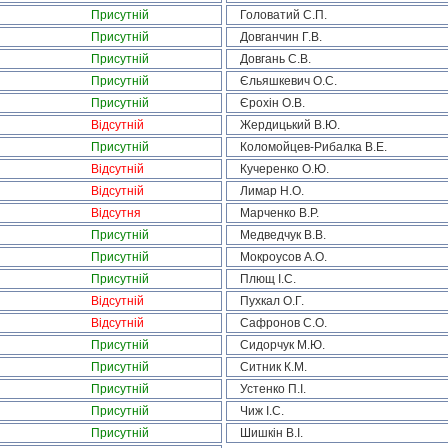
Присутній
Головатий С.П.
Присутній
Довганчин Г.В.
Присутній
Довгань С.В.
Присутній
Єльяшкевич О.С.
Присутній
Єрохін О.В.
Відсутній
Жердицький В.Ю.
Присутній
Коломойцев-Рибалка В.Е.
Відсутній
Кучеренко О.Ю.
Відсутній
Лимар Н.О.
Відсутня
Марченко В.Р.
Присутній
Медведчук В.В.
Присутній
Мокроусов А.О.
Присутній
Плющ І.С.
Відсутній
Пухкал О.Г.
Відсутній
Сафронов С.О.
Присутній
Сидорчук М.Ю.
Присутній
Ситник К.М.
Присутній
Устенко П.І.
Присутній
Чиж І.С.
Присутній
Шишкін В.І.