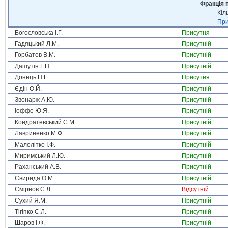
Фракція п
Кіл
При
Богословська І.Г.
Присутня
Гадяцький Л.М.
Присутній
Горбатов В.М.
Присутній
Дашутін Г.П.
Присутній
Донець Н.Г.
Присутня
Єдін О.Й.
Присутній
Звонарж А.Ю.
Присутній
Іоффе Ю.Я.
Присутній
Кондратевський С.М.
Присутній
Лавриненко М.Ф.
Присутній
Малолітко І.Ф.
Присутній
Миримський Л.Ю.
Присутній
Раханський А.В.
Присутній
Свирида О.М.
Присутній
Смірнов Є.Л.
Відсутній
Сухий Я.М.
Присутній
Тігіпко С.Л.
Присутній
Шаров І.Ф.
Присутній