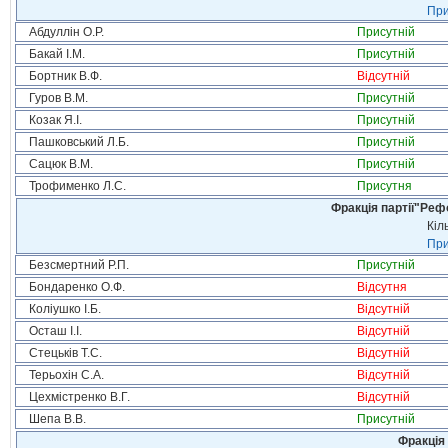
При
Абдуллін О.Р.
Присутній
Бакай І.М.
Присутній
Бортник В.Ф.
Відсутній
Гуров В.М.
Присутній
Козак Я.І.
Присутній
Пашковський Л.Б.
Присутній
Сацюк В.М.
Присутній
Трофименко Л.С.
Присутня
Фракція партії"Реф
Кіл
При
Безсмертний Р.П.
Присутній
Бондаренко О.Ф.
Відсутня
Коліушко І.Б.
Відсутній
Осташ І.І.
Відсутній
Стецьків Т.С.
Відсутній
Терьохін С.А.
Відсутній
Цехмістренко В.Г.
Відсутній
Шепа В.В.
Присутній
Фракція 