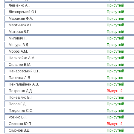
Левченко А.І.
Присутній
Лісогорський О.І.
Присутній
Марамзін Ф.А.
Присутній
Мартинюк А.І.
Присутній
Матвєєв В.Г.
Присутній
Мигович І.І.
Присутній
Мішура В.Д.
Присутній
Мороз А.М.
Присутній
Наливайко А.М.
Присутній
Оплачко В.М.
Присутній
Панасовський О.Г.
Присутній
Пасечна Л.Я.
Присутня
Пейгалайнен А.В.
Присутній
Петренко Д.Д.
Відсутній
Понеділко В.І.
Присутній
Попов Г.Д.
Присутній
Пхиденко С.С.
Присутній
Роєнко В.Г.
Присутній
Сизенко Ю.П.
Відсутній
Сімонов В.Д.
Присутній