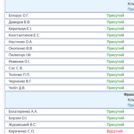
Кіл
При
Білорус О.Г.
Присутній
Давидов В.В.
Присутній
Кирильчук Є.І.
Присутній
Константинов Е.С.
Присутній
Настенко О.А.
Присутній
Онопенко В.В.
Присутній
Пилипчук І.М.
Присутній
Ременюк О.І.
Присутній
Сас С.В.
Присутній
Толочко П.П.
Присутній
Черненко В.Г.
Присутній
Чобіт Д.В.
Присутній
Фракц
Кіл
При
Богатиренко А.А.
Присутній
Борзих О.І.
Присутній
Журавський В.С.
Присутній
Кириченко С.О.
Відсутній