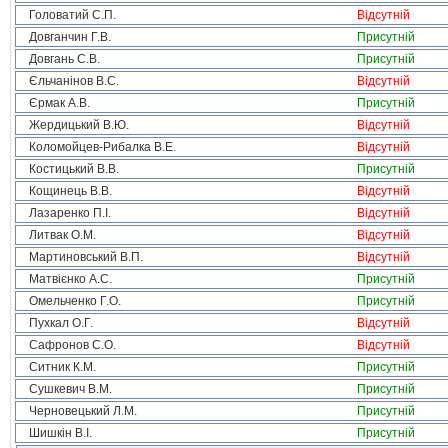
Головатий С.П.
Відсутній
Довганчин Г.В.
Присутній
Довгань С.В.
Присутній
Єльчанінов В.С.
Відсутній
Єрмак А.В.
Присутній
Жердицький В.Ю.
Відсутній
Коломойцев-Рибалка В.Е.
Відсутній
Костицький В.В.
Присутній
Кощинець В.В.
Відсутній
Лазаренко П.І.
Відсутній
Литвак О.М.
Відсутній
Мартиновський В.П.
Відсутній
Матвієнко А.С.
Присутній
Омельченко Г.О.
Присутній
Пухкал О.Г.
Відсутній
Сафронов С.О.
Відсутній
Ситник К.М.
Присутній
Сушкевич В.М.
Присутній
Черновецький Л.М.
Присутній
Шишкін В.І.
Присутній