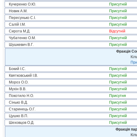
Кучеренко О.Ю.
Присутній
Новик А.М.
Присутній
Пересунько С.І.
Присутній
Салій І.М.
Присутній
Сирота М.Д.
Відсутній
Чубатенко О.М.
Присутній
Шушкевич В.Г.
Присутній
Фракція Соц
Кіл
При
Бокий І.С.
Присутній
Квятковський І.В.
Присутній
Мороз О.О.
Присутній
Мухін В.В.
Присутній
Покотило Н.О.
Присутня
Сінько В.Д.
Присутній
Старинець О.Г.
Присутній
Цушко В.П.
Присутній
Шеховцов О.Д.
Присутній
Фракція па
Кіл