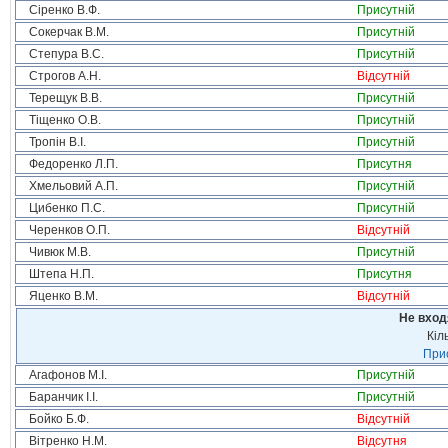
Сіренко В.Ф.
Присутній
Сокерчак В.М.
Присутній
Степура В.С.
Присутній
Строгов А.Н.
Відсутній
Терещук В.В.
Присутній
Тіщенко О.В.
Присутній
Тропін В.І.
Присутній
Федоренко Л.П.
Присутня
Хмельовий А.П.
Присутній
Цибенко П.С.
Присутній
Черенков О.П.
Відсутній
Чивюк М.В.
Присутній
Штепа Н.П.
Присутня
Яценко В.М.
Відсутній
Не вход
Кіл
Прис
Агафонов М.І.
Присутній
Баранчик І.І.
Присутній
Бойко Б.Ф.
Відсутній
Вітренко Н.М.
Відсутня