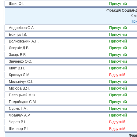
Шпиг Ф.І.
Присутній
Фракція Соціал-д
Кіл
При
Андреічев О.А.
Присутній
Бойчук І.В.
Присутній
Волковський А.П.
Присутній
Дворкіс Д.В.
Присутній
Заєць В.В.
Присутній
Зінченко О.О.
Присутній
Квят В.П.
Присутній
Кравчук Л.М.
Відсутній
Мельнічук С.І.
Присутній
Місюра В.Я.
Присутній
Песоцький М.Ф.
Присутній
Подобєдов С.М.
Присутній
Суркіс Г.М.
Присутній
Франчук А.Р.
Присутній
Череп В.І.
Відсутній
Шиллер Р.І.
Відсутній
Фрак