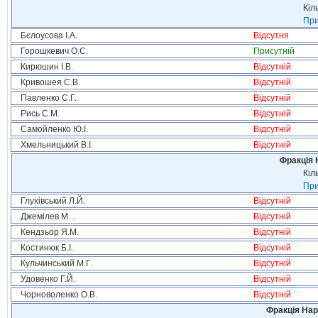
Кіл
При
Бєлоусова І.А.
Відсутня
Горошкевич О.С.
Присутній
Кирюшин І.В.
Відсутній
Кривошея С.В.
Відсутній
Павленко С.Г.
Відсутній
Рись С.М.
Відсутній
Самойленко Ю.І.
Відсутній
Хмельницький В.І.
Відсутній
Фракція 
Кіл
При
Глухівський Л.Й.
Відсутній
Джемілев М. .
Відсутній
Кендзьор Я.М.
Відсутній
Костинюк Б.І.
Відсутній
Кульчинський М.Г.
Відсутній
Удовенко Г.Й.
Відсутній
Чорноволенко О.В.
Відсутній
Фракція Нар