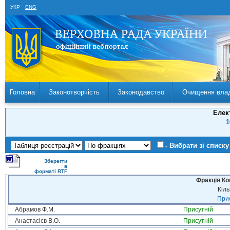
УКР
ENG
Головна
Законотворчість
Законодавство
Очищення вла
Елек
1
- Вибрати зі списку
Зберегти
в
форматі RTF
Фракція Ком
Кіль
Прис
Абрамов Ф.М.
Присутній
Анастасієв В.О.
Присутній