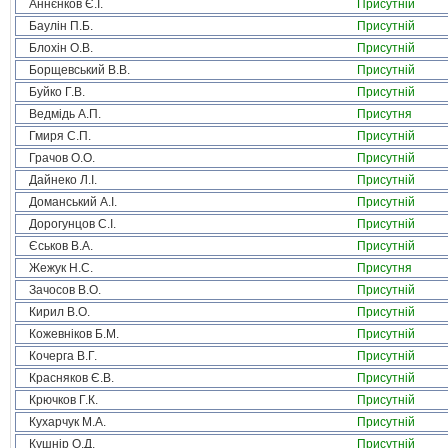
Аннєнков Є.І.
Присутній
Баулін П.Б.
Присутній
Блохін О.В.
Присутній
Борщевський В.В.
Присутній
Буйко Г.В.
Присутній
Ведмідь А.П.
Присутня
Гмиря С.П.
Присутній
Грачов О.О.
Присутній
Дайнеко Л.І.
Присутній
Доманський А.І.
Присутній
Дорогунцов С.І.
Присутній
Єськов В.А.
Присутній
Жежук Н.С.
Присутня
Зачосов В.О.
Присутній
Кирил В.О.
Присутній
Кожевніков Б.М.
Присутній
Кочерга В.Г.
Присутній
Красняков Є.В.
Присутній
Крючков Г.К.
Присутній
Кухарчук М.А.
Присутній
Кушнір О.Д.
Присутній