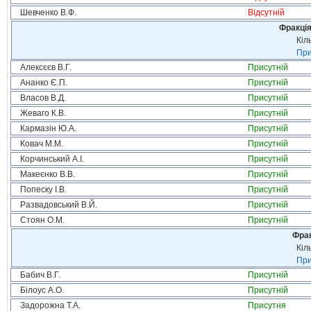
Шевченко В.Ф.
Відсутній
Фракція
Кіл
При
Алексєєв В.Г.
Присутній
Ананко Є.П.
Присутній
Власов В.Д.
Присутній
Жеваго К.В.
Присутній
Кармазін Ю.А.
Присутній
Ковач М.М.
Присутній
Корчинський А.І.
Присутній
Макеєнко В.В.
Присутній
Попеску І.В.
Присутній
Развадовський В.Й.
Присутній
Стоян О.М.
Присутній
Фрак
Кіл
При
Бабич В.Г.
Присутній
Білоус А.О.
Присутній
Задорожна Т.А.
Присутня