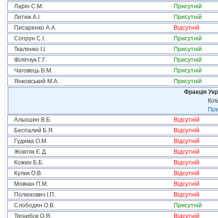
Ларін С.М.
Присутній
Литюк А.І.
Присутній
Писаренко А.А.
Відсутній
Сопрун С.І.
Присутній
Ткаленко І.І.
Присутній
Філіпчук Г.Г.
Присутній
Чаговець В.М.
Присутній
Янковський М.А.
Присутній
Фракція Ук
Кіл
При
Альошин В.Б.
Відсутній
Беспалий Б.Я.
Відсутній
Гудима О.М.
Відсутній
Жовтяк Є.Д.
Відсутній
Кожин Б.Б.
Відсутній
Кулик О.В.
Відсутній
Мовчан П.М.
Відсутній
Полюхович І.П.
Відсутній
Слободян О.В.
Присутній
Тягнибок О.Я.
Відсутній