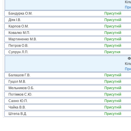
Кіл
При
Бандурка О.М.
Присутній
Діяк І.В.
Присутній
Карпов О.М.
Присутній
Ковалко М.П.
Присутній
Мартиненко М.В.
Присутній
Петров О.В.
Присутній
Супрун Л.П.
Присутня
Ф
Кіл
При
Балашов Г.В.
Присутній
Гуцол М.В.
Присутній
Мельников О.Б.
Присутній
Потімков С.Ю.
Присутній
Сахно Ю.П.
Присутній
Чайка В.В.
Присутній
Штепа В.Д.
Присутній