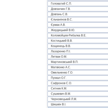
Головатий С.П.
Довганчин Г.В.
Довгань С.В.
Єльчанінов В.С.
Єрмак А.В.
Жердицький В.Ю.
Коломойцев-Рибалка В.Е.
Костицький В.В.
Кощинець В.В.
Лазаренко П.І.
Литвак О.М.
Мартиновський В.П.
Матвієнко А.С.
Омельченко Г.О.
Пухкал О.Г.
Сафронов С.О.
Ситник К.М.
Сушкевич В.М.
Черновецький Л.М.
Шишкін В.І.