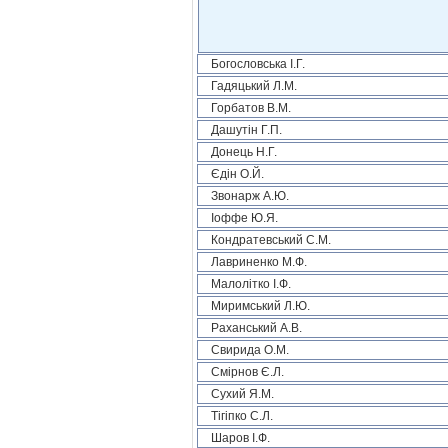
Богословська І.Г.
Гадяцький Л.М.
Горбатов В.М.
Дашутін Г.П.
Донець Н.Г.
Єдін О.Й.
Звонарж А.Ю.
Іоффе Ю.Я.
Кондратевський С.М.
Лавриненко М.Ф.
Малолітко І.Ф.
Миримський Л.Ю.
Раханський А.В.
Свирида О.М.
Смірнов Є.Л.
Сухий Я.М.
Тігіпко С.Л.
Шаров І.Ф.