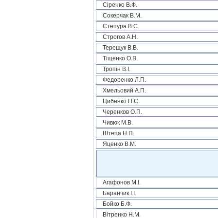
Сіренко В.Ф.
Сокерчак В.М.
Степура В.С.
Строгов А.Н.
Терещук В.В.
Тіщенко О.В.
Тропін В.І.
Федоренко Л.П.
Хмельовий А.П.
Цибенко П.С.
Черенков О.П.
Чивюк М.В.
Штепа Н.П.
Яценко В.М.
Агафонов М.І.
Баранчик І.І.
Бойко Б.Ф.
Вітренко Н.М.