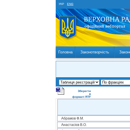
УКР
ENG
Головна
Законотворчість
Закон
Зберегти
в
форматі RTF
Абрамов Ф.М.
Анастасієв В.О.