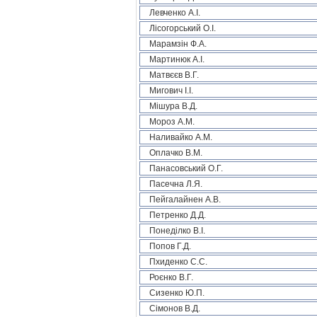
Левченко А.І.
Лісогорський О.І.
Марамзін Ф.А.
Мартинюк А.І.
Матвєєв В.Г.
Мигович І.І.
Мішура В.Д.
Мороз А.М.
Наливайко А.М.
Оплачко В.М.
Панасовський О.Г.
Пасечна Л.Я.
Пейгалайнен А.В.
Петренко Д.Д.
Понеділко В.І.
Попов Г.Д.
Пхиденко С.С.
Роєнко В.Г.
Сизенко Ю.П.
Сімонов В.Д.