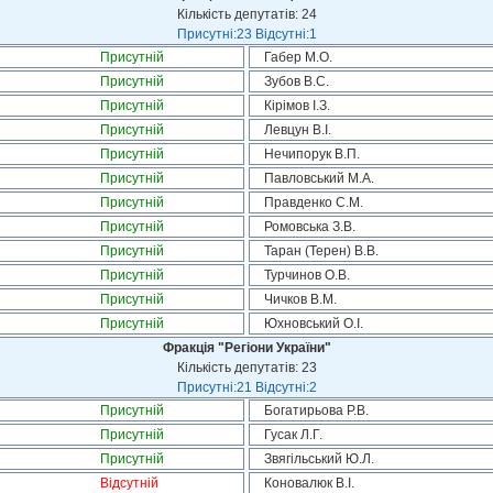
Кількість депутатів: 24
Присутні:23 Відсутні:1
Присутній
Габер М.О.
Присутній
Зубов В.С.
Присутній
Кірімов І.З.
Присутній
Левцун В.І.
Присутній
Нечипорук В.П.
Присутній
Павловський М.А.
Присутній
Правденко С.М.
Присутній
Ромовська З.В.
Присутній
Таран (Терен) В.В.
Присутній
Турчинов О.В.
Присутній
Чичков В.М.
Присутній
Юхновський О.І.
Фракція "Регіони України"
Кількість депутатів: 23
Присутні:21 Відсутні:2
Присутній
Богатирьова Р.В.
Присутній
Гусак Л.Г.
Присутній
Звягільський Ю.Л.
Відсутній
Коновалюк В.І.