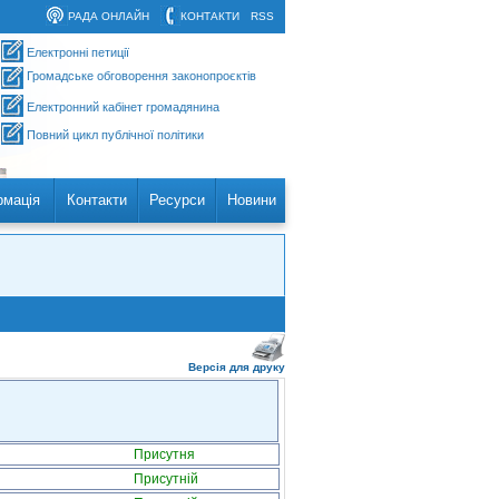
РАДА ОНЛАЙН
КОНТАКТИ
RSS
Електронні петиції
Громадське обговорення законопроєктів
Електронний кабінет громадянина
Повний цикл публічної політики
рмація
Контакти
Ресурси
Новини
Версія для друку
Присутня
Присутній