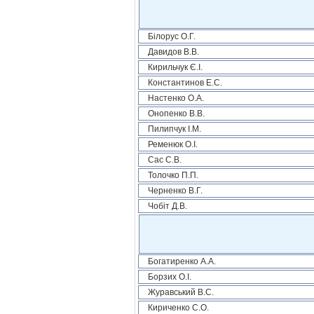
Білорус О.Г.
Давидов В.В.
Кирильчук Є.І.
Константинов Е.С.
Настенко О.А.
Онопенко В.В.
Пилипчук І.М.
Ременюк О.І.
Сас С.В.
Толочко П.П.
Черненко В.Г.
Чобіт Д.В.
Богатиренко А.А.
Борзих О.І.
Журавський В.С.
Кириченко С.О.