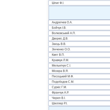
Шпиг Ф.І.
Андреічев О.А.
Бойчук І.В.
Волковський А.П.
Дворкіс Д.В.
Заєць В.В.
Зінченко О.О.
Квят В.П.
Кравчук Л.М.
Мельнічук С.І.
Місюра В.Я.
Песоцький М.Ф.
Подобєдов С.М.
Суркіс Г.М.
Франчук А.Р.
Череп В.І.
Шиллер Р.І.