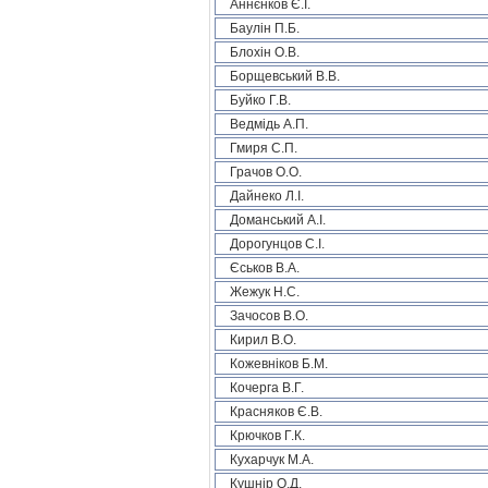
Аннєнков Є.І.
Баулін П.Б.
Блохін О.В.
Борщевський В.В.
Буйко Г.В.
Ведмідь А.П.
Гмиря С.П.
Грачов О.О.
Дайнеко Л.І.
Доманський А.І.
Дорогунцов С.І.
Єськов В.А.
Жежук Н.С.
Зачосов В.О.
Кирил В.О.
Кожевніков Б.М.
Кочерга В.Г.
Красняков Є.В.
Крючков Г.К.
Кухарчук М.А.
Кушнір О.Д.