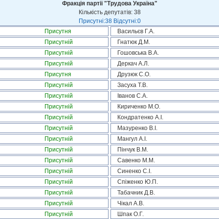
Фракція партії "Трудова Україна"
Кількість депутатів: 38
Присутні:38 Відсутні:0
Присутня
Васильєв Г.А.
Присутній
Гнатюк Д.М.
Присутній
Гошовська В.А.
Присутній
Деркач А.Л.
Присутня
Друзюк С.О.
Присутній
Засуха Т.В.
Присутній
Іванов С.А.
Присутній
Кириченко М.О.
Присутній
Кондратенко А.І.
Присутній
Мазуренко В.І.
Присутній
Мангул А.І.
Присутній
Пінчук В.М.
Присутній
Савенко М.М.
Присутній
Синенко С.І.
Присутній
Спіженко Ю.П.
Присутній
Табачник Д.В.
Присутній
Чікал А.В.
Присутній
Шпак О.Г.