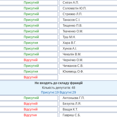
Присутній
Снігач А.П.
Присутній
Соломатін Ю.П.
Присутній
Стрижко Л.П.
Присутній
Танасов С.І.
Присутній
Тищенко П.В.
Присутній
Ткаченко О.М.
Присутній
Туш М.Н.
Присутня
Хара В.Г.
Присутній
Хунов А.І.
Присутній
Чекалін В.М.
Відсутній
Чернічко О.М.
Присутній
Чичканов С.В.
Присутня
Юхимець О.Ф.
Відсутній
Не входять до складу фракцій
Кількість депутатів: 48
Присутні:19 Відсутні:29
Присутній
Антоньєва Г.П.
Відсутній
Безугла Л.Я.
Відсутній
Ващук К.Т.
Відсутня
Гавриш С.Б.