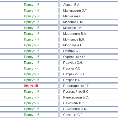
Присутній
Лешан Е.А.
Присутній
Малєвський О.Т.
Присутній
Мармазов Є.В.
Присутній
Масенко О.М.
Присутній
Матвєєв В.Й.
Присутній
Мироненко В.А.
Присутній
Молчанов Б.Я.
Присутній
Морозов А.П.
Присутній
Олійник Б.І.
Присутній
Охріменко К.О.
Присутній
Парубок О.Н.
Присутня
Пасєка М.С.
Присутній
Петренко В.О.
Присутній
Петров В.Б.
Відсутній
Пономаренко Г.Г.
Присутній
Пустовойтов В.С.
Присутній
Райковський Б.С.
Присутній
Самойлик К.С.
Присутній
Симоненко П.М.
Присутній
Сінченко С.Г.