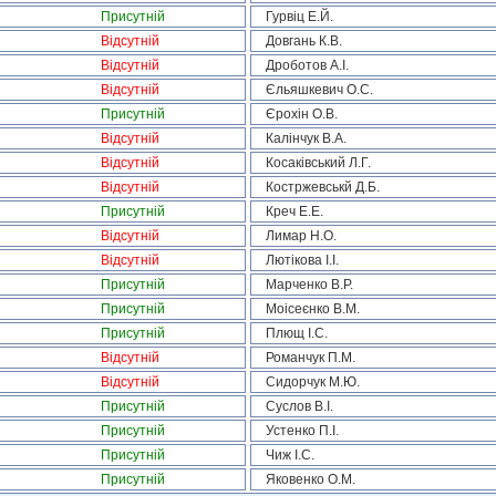
Присутній
Гурвіц Е.Й.
Відсутній
Довгань К.В.
Відсутній
Дроботов А.І.
Відсутній
Єльяшкевич О.С.
Присутній
Єрохін О.В.
Відсутній
Калінчук В.А.
Відсутній
Косаківський Л.Г.
Відсутній
Костржевськй Д.Б.
Присутній
Креч Е.Е.
Відсутній
Лимар Н.О.
Відсутній
Лютікова І.І.
Присутній
Марченко В.Р.
Присутній
Моісеєнко В.М.
Присутній
Плющ І.С.
Відсутній
Романчук П.М.
Відсутній
Сидорчук М.Ю.
Присутній
Суслов В.І.
Присутній
Устенко П.І.
Присутній
Чиж І.С.
Присутній
Яковенко О.М.