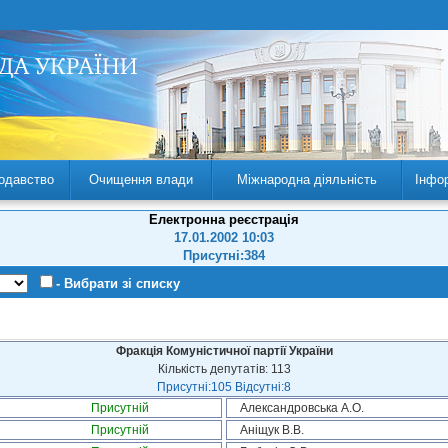
одавство
Очищення влади
Міжнародна діяльність
Інфо
Електронна реєстрація
17.01.2002 10:03
Присутні:384
- Вибрати зі списку
Фракція Комуністичної партії України
Кількість депутатів: 113
Присутні:105 Відсутні:8
Присутній
Александровська А.О.
Присутній
Аніщук В.В.