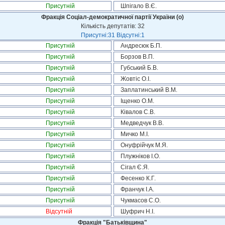
Присутній
Шпігало В.Є.
Фракція Соціал-демократичної партії України (о)
Кількість депутатів: 32
Присутні:31 Відсутні:1
Присутній
Андресюк Б.П.
Присутній
Борзов В.П.
Присутній
Губський Б.В.
Присутній
Жовтіс О.І.
Присутній
Заплатинський В.М.
Присутній
Іщенко О.М.
Присутній
Ківалов С.В.
Присутній
Медведчук В.В.
Присутній
Мичко М.І.
Присутній
Онуфрійчук М.Я.
Присутній
Плужніков І.О.
Присутній
Сігал Є.Я.
Присутній
Фесенко К.Г.
Присутній
Франчук І.А.
Присутній
Чукмасов С.О.
Відсутній
Шуфрич Н.І.
Фракція "Батьківщина"