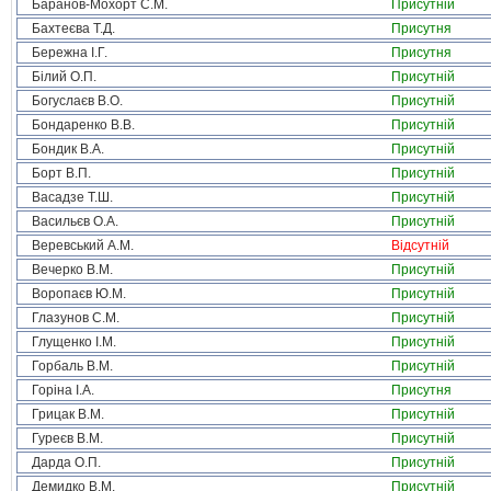
Баранов-Мохорт С.М.
Присутній
Бахтеєва Т.Д.
Присутня
Бережна І.Г.
Присутня
Білий О.П.
Присутній
Богуслаєв В.О.
Присутній
Бондаренко В.В.
Присутній
Бондик В.А.
Присутній
Борт В.П.
Присутній
Васадзе Т.Ш.
Присутній
Васильєв О.А.
Присутній
Веревський А.М.
Відсутній
Вечерко В.М.
Присутній
Воропаєв Ю.М.
Присутній
Глазунов С.М.
Присутній
Глущенко І.М.
Присутній
Горбаль В.М.
Присутній
Горіна І.А.
Присутня
Грицак В.М.
Присутній
Гуреєв В.М.
Присутній
Дарда О.П.
Присутній
Демидко В.М.
Присутній