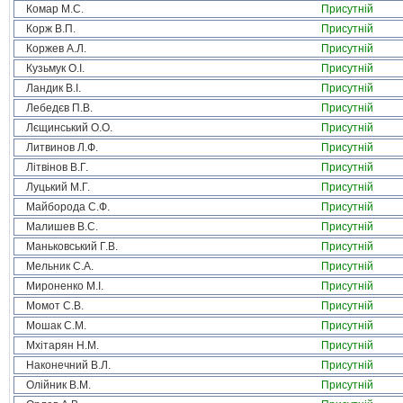
Комар М.С.
Присутній
Корж В.П.
Присутній
Коржев А.Л.
Присутній
Кузьмук О.І.
Присутній
Ландик В.І.
Присутній
Лебедєв П.В.
Присутній
Лєщинський О.О.
Присутній
Литвинов Л.Ф.
Присутній
Літвінов В.Г.
Присутній
Луцький М.Г.
Присутній
Майборода С.Ф.
Присутній
Малишев В.С.
Присутній
Маньковський Г.В.
Присутній
Мельник С.А.
Присутній
Мироненко М.І.
Присутній
Момот С.В.
Присутній
Мошак С.М.
Присутній
Мхітарян Н.М.
Присутній
Наконечний В.Л.
Присутній
Олійник В.М.
Присутній