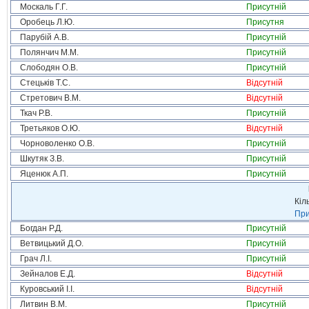
Москаль Г.Г.
Присутній
Оробець Л.Ю.
Присутня
Парубій А.В.
Присутній
Полянчич М.М.
Присутній
Слободян О.В.
Присутній
Стецьків Т.С.
Відсутній
Стретович В.М.
Відсутній
Ткач Р.В.
Присутній
Третьяков О.Ю.
Відсутній
Чорноволенко О.В.
Присутній
Шкутяк З.В.
Присутній
Яценюк А.П.
Присутній
Кіл
При
Богдан Р.Д.
Присутній
Ветвицький Д.О.
Присутній
Грач Л.І.
Присутній
Зейналов Е.Д.
Відсутній
Куровський І.І.
Відсутній
Литвин В.М.
Присутній