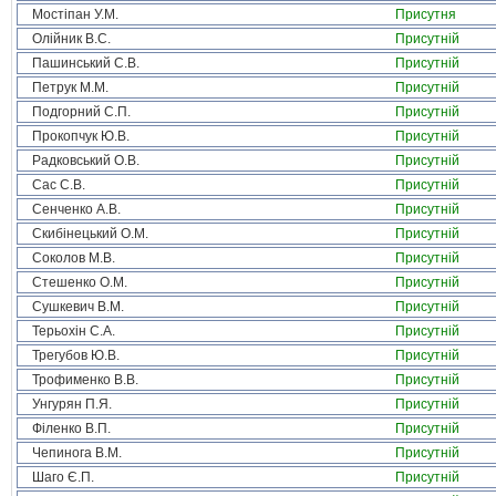
Мостіпан У.М.
Присутня
Олійник В.С.
Присутній
Пашинський С.В.
Присутній
Петрук М.М.
Присутній
Подгорний С.П.
Присутній
Прокопчук Ю.В.
Присутній
Радковський О.В.
Присутній
Сас С.В.
Присутній
Сенченко А.В.
Присутній
Скибінецький О.М.
Присутній
Соколов М.В.
Присутній
Стешенко О.М.
Присутній
Сушкевич В.М.
Присутній
Терьохін С.А.
Присутній
Трегубов Ю.В.
Присутній
Трофименко В.В.
Присутній
Унгурян П.Я.
Присутній
Філенко В.П.
Присутній
Чепинога В.М.
Присутній
Шаго Є.П.
Присутній