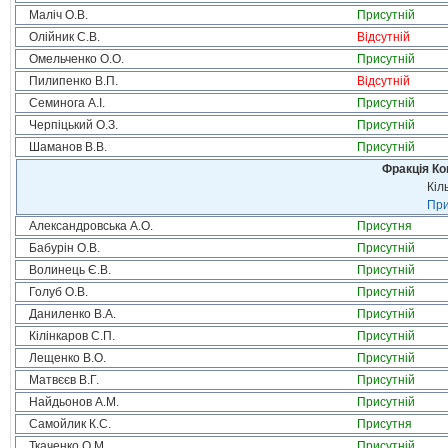
Маліч О.В.
Присутній
Олійник С.В.
Відсутній
Омельченко О.О.
Присутній
Пилипенко В.П.
Відсутній
Семинога А.І.
Присутній
Черпіцький О.З.
Присутній
Шаманов В.В.
Присутній
Фракція Ком
Кіл
При
Александровська А.О.
Присутня
Бабурін О.В.
Присутній
Волинець Є.В.
Присутній
Голуб О.В.
Присутній
Даниленко В.А.
Присутній
Кілінкаров С.П.
Присутній
Лещенко В.О.
Присутній
Матвєєв В.Г.
Присутній
Найдьонов А.М.
Присутній
Самойлик К.С.
Присутня
Ткаченко О.М.
Присутній