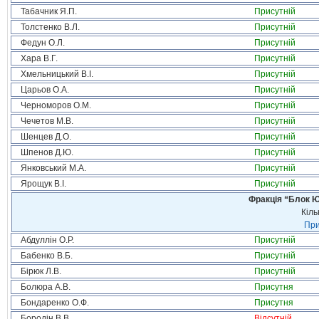
Табачник Я.П.
Присутній
Толстенко В.Л.
Присутній
Федун О.Л.
Присутній
Хара В.Г.
Присутній
Хмельницький В.І.
Присутній
Царьов О.А.
Присутній
Черноморов О.М.
Присутній
Чечетов М.В.
Присутній
Шенцев Д.О.
Присутній
Шпенов Д.Ю.
Присутній
Янковський М.А.
Присутній
Ярощук В.І.
Присутній
Фракція “Блок Ю
Кіль
При
Абдуллін О.Р.
Присутній
Бабенко В.Б.
Присутній
Бірюк Л.В.
Присутній
Болюра А.В.
Присутня
Бондаренко О.Ф.
Присутня
Бородін В.В.
Відсутній