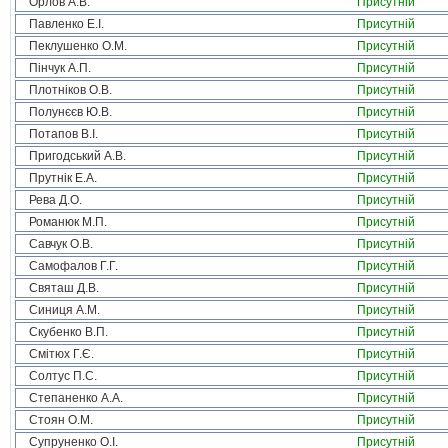
Орлов А.В.
Присутній
Павленко Е.І.
Присутній
Пеклушенко О.М.
Присутній
Пінчук А.П.
Присутній
Плотніков О.В.
Присутній
Полунєєв Ю.В.
Присутній
Потапов В.І.
Присутній
Пригодський А.В.
Присутній
Прутнік Е.А.
Присутній
Рева Д.О.
Присутній
Романюк М.П.
Присутній
Савчук О.В.
Присутній
Самофалов Г.Г.
Присутній
Святаш Д.В.
Присутній
Синиця А.М.
Присутній
Скубенко В.П.
Присутній
Смітюх Г.Є.
Присутній
Солтус П.С.
Присутній
Степаненко А.А.
Присутній
Стоян О.М.
Присутній
Супруненко О.І.
Присутній