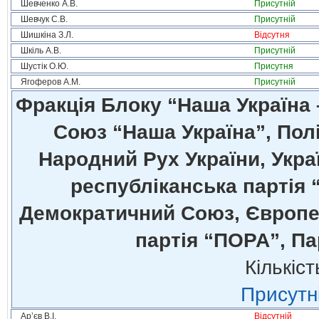
Шевченко А.В.
Присутній
Шевчук С.В.
Присутній
Шишкіна З.Л.
Відсутня
Шкіль А.В.
Присутній
Шустік О.Ю.
Присутня
Ягоферов А.М.
Присутній
Фракція Блоку “Наша Україна
Союз “Наша Україна”, Полі
Народний Рух України, Укра
республіканська партія 
Демократичний Союз, Європей
партія “ПОРА”, Па
Кількіст
Присутні
Ар’єв В.І.
Відсутній