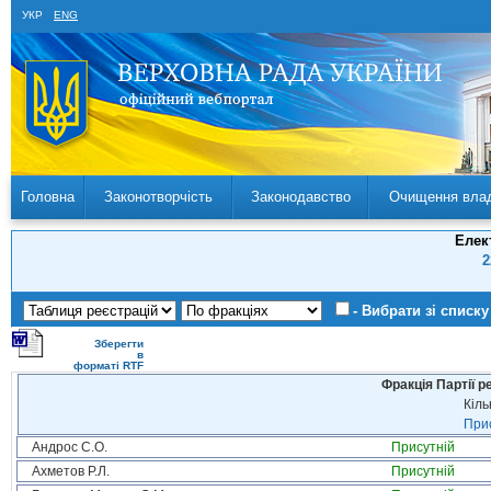
УКР
ENG
Головна
Законотворчість
Законодавство
Очищення вла
Елек
2
- Вибрати зі списку
Зберегти
в
форматі RTF
Фракція Партії р
Кіль
Прис
Андрос С.О.
Присутній
Ахметов Р.Л.
Присутній