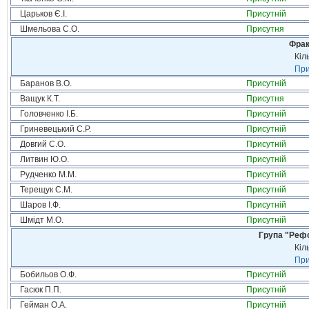
Царьков Є.І.
Присутній
Шмельова С.О.
Присутня
Фрак
Кіл
При
Баранов В.О.
Присутній
Ващук К.Т.
Присутня
Головченко І.Б.
Присутній
Гриневецький С.Р.
Присутній
Довгий С.О.
Присутній
Литвин Ю.О.
Присутній
Рудченко М.М.
Присутній
Терещук С.М.
Присутній
Шаров І.Ф.
Присутній
Шмідт М.О.
Присутній
Група "Реф
Кіл
При
Бобильов О.Ф.
Присутній
Гасюк П.П.
Присутній
Гейман О.А.
Присутній