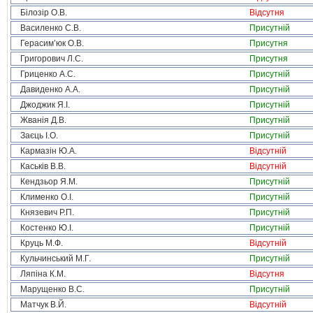
Білозір О.В.
Відсутня
Василенко С.В.
Присутній
Герасим’юк О.В.
Присутня
Григорович Л.С.
Присутня
Гриценко А.С.
Присутній
Давиденко А.А.
Присутній
Джоджик Я.І.
Присутній
Жванія Д.В.
Присутній
Заєць І.О.
Присутній
Кармазін Ю.А.
Відсутній
Каськів В.В.
Відсутній
Кендзьор Я.М.
Присутній
Клименко О.І.
Присутній
Князевич Р.П.
Присутній
Костенко Ю.І.
Присутній
Круць М.Ф.
Відсутній
Кульчинський М.Г.
Присутній
Ляпіна К.М.
Відсутня
Марущенко В.С.
Присутній
Матчук В.Й.
Відсутній