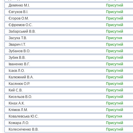
Демянко М.І.
Присутній
Євтухов В.І.
Присутній
Єгоров О.М.
Присутній
Єфремов О.С.
Присутній
Забарський В.В.
Присутній
Засуха Т.В.
Присутня
Зварич І.Т.
Присутній
Зубанов В.О.
Присутній
Зубик В.В.
Присутній
Іваненко В.Г.
Присутній
Ісаєв Л.О.
Присутній
Калюжний В.А.
Присутній
Касянюк О.Р.
Присутній
Кий С.В.
Присутній
Кисельов В.О.
Присутній
Кінах А.К.
Присутній
Клімов Л.М.
Присутній
Ковалевська Ю.С.
Присутня
Кожара Л.О.
Присутній
Колесніченко В.В.
Присутній