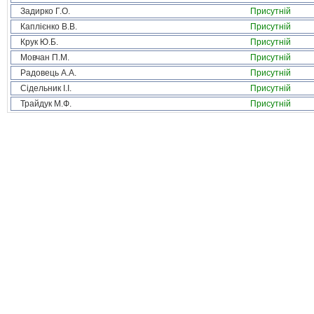
Задирко Г.О.
Присутній
Каплієнко В.В.
Присутній
Крук Ю.Б.
Присутній
Мовчан П.М.
Присутній
Радовець А.А.
Присутній
Сідельник І.І.
Присутній
Трайдук М.Ф.
Присутній