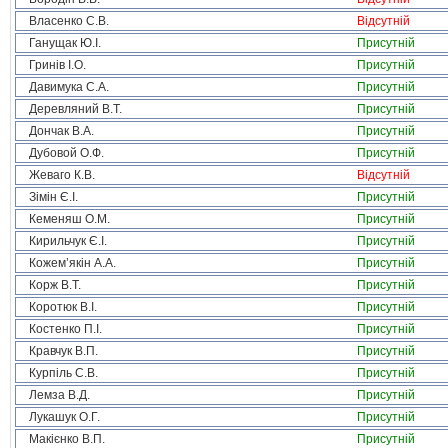
Власенко С.В.
Відсутній
Ганущак Ю.І.
Присутній
Гринів І.О.
Присутній
Давимука С.А.
Присутній
Деревляний В.Т.
Присутній
Дончак В.А.
Присутній
Дубовой О.Ф.
Присутній
Жеваго К.В.
Відсутній
Зімін Є.І.
Присутній
Кеменяш О.М.
Присутній
Кирильчук Є.І.
Присутній
Кожем’якін А.А.
Присутній
Корж В.Т.
Присутній
Коротюк В.І.
Присутній
Костенко П.І.
Присутній
Кравчук В.П.
Присутній
Курпіль С.В.
Присутній
Лемза В.Д.
Присутній
Лукашук О.Г.
Присутній
Макієнко В.П.
Присутній