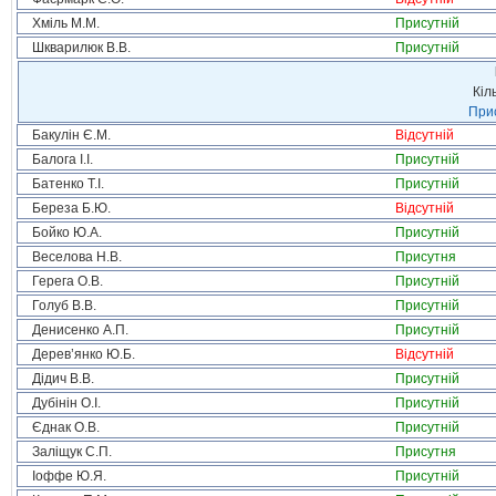
Хміль М.М.
Присутній
Шкварилюк В.В.
Присутній
Кіл
Прис
Бакулін Є.М.
Відсутній
Балога І.І.
Присутній
Батенко Т.І.
Присутній
Береза Б.Ю.
Відсутній
Бойко Ю.А.
Присутній
Веселова Н.В.
Присутня
Герега О.В.
Присутній
Голуб В.В.
Присутній
Денисенко А.П.
Присутній
Дерев’янко Ю.Б.
Відсутній
Дідич В.В.
Присутній
Дубінін О.І.
Присутній
Єднак О.В.
Присутній
Заліщук С.П.
Присутня
Іоффе Ю.Я.
Присутній