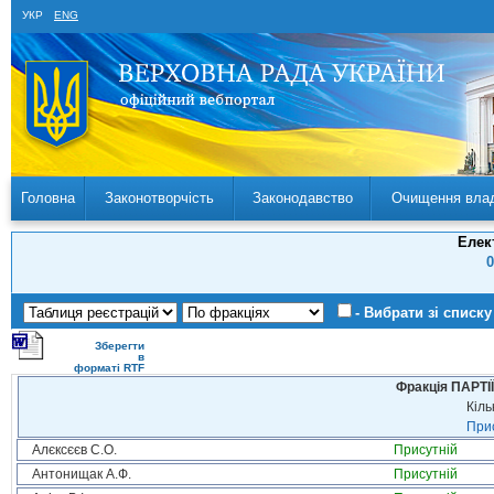
УКР
ENG
Головна
Законотворчість
Законодавство
Очищення вла
Елек
0
- Вибрати зі списку
Зберегти
в
форматі RTF
Фракція ПАРТ
Кіль
Прис
Алєксєєв С.О.
Присутній
Антонищак А.Ф.
Присутній