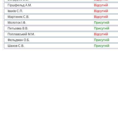
Гіршфельд А.М.
Відсутній
Івахів С.П.
Відсутній
Мартиняк С.В.
Відсутній
Молоток І.Ф.
Присутній
Петьовка В.В.
Присутній
Поплавський М.М.
Відсутній
Фельдман О.Б.
Присутній
Шахов С.В.
Присутній