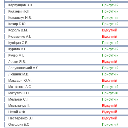
Карпунцов В.В.
Присутній
Князевич Р.П.
Присутній
Ковальчук Н.В.
Присутня
Козир Б.Ю.
Присутній
Король В.М.
Відсутній
Кузьменко А.І.
Відсутній
Куніцин С.В.
Присутній
Курило В.С.
Присутній
Кучер М.І.
Присутній
Лесюк Я.В.
Відсутній
Лопушанський А.Я.
Присутній
Люшняк М.В.
Присутній
Македон Ю.М.
Відсутній
Матвієнко А.С.
Присутній
Матузко О.О.
Присутня
Мельник С.І.
Присутній
Мельничук І.І.
Відсутній
Негой Ф.Ф.
Відсутній
Нестеренко В.Г.
Відсутній
Онуфрик Б.С.
Присутній