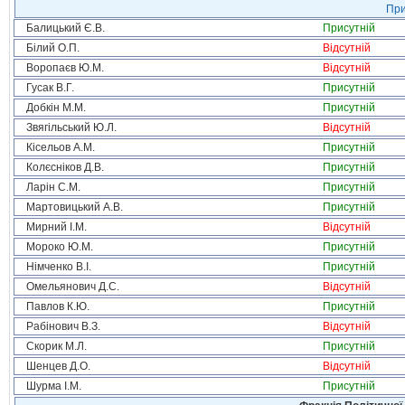
При
Балицький Є.В.
Присутній
Білий О.П.
Відсутній
Воропаєв Ю.М.
Відсутній
Гусак В.Г.
Присутній
Добкін М.М.
Присутній
Звягільський Ю.Л.
Відсутній
Кісельов А.М.
Присутній
Колєсніков Д.В.
Присутній
Ларін С.М.
Присутній
Мартовицький А.В.
Присутній
Мирний І.М.
Відсутній
Мороко Ю.М.
Присутній
Німченко В.І.
Присутній
Омельянович Д.С.
Відсутній
Павлов К.Ю.
Присутній
Рабінович В.З.
Відсутній
Скорик М.Л.
Присутній
Шенцев Д.О.
Відсутній
Шурма І.М.
Присутній