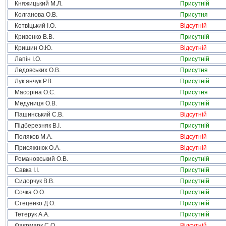
Княжицький М.Л.
Присутній
Колганова О.В.
Присутня
Котвіцький І.О.
Відсутній
Кривенко В.В.
Присутній
Кришин О.Ю.
Відсутній
Лапін І.О.
Присутній
Ледовських О.В.
Присутня
Лук’янчук Р.В.
Присутній
Масоріна О.С.
Присутня
Медуниця О.В.
Присутній
Пашинський С.В.
Відсутній
Підберезняк В.І.
Присутній
Поляков М.А.
Відсутній
Присяжнюк О.А.
Відсутній
Романовський О.В.
Присутній
Савка І.І.
Присутній
Сидорчук В.В.
Присутній
Сочка О.О.
Присутній
Стеценко Д.О.
Присутній
Тетерук А.А.
Присутній
Фаєрмарк С.О.
Відсутній