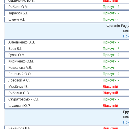
Одарченко Ю.В.
Відсутній
Рябчин О.М.
Присутній
Тарасюк Б.І.
Присутній
Шкрум А.І.
Присутня
Фракція Ради
Кіл
При
Амельченко В.В.
Присутній
Вовк В.І.
Присутній
Гулак О.М.
Присутній
Кириченко О.М.
Присутній
Кошелєва А.В.
Присутня
Ленський О.О.
Присутній
Лозовой А.С.
Присутній
Мосійчук І.В.
Відсутній
Рибалка С.В.
Відсутній
Скуратовський С.І.
Присутній
Шухевич Ю.Р.
Відсутній
Гру
Кіл
При
Бандуров В.В.
Відсутній