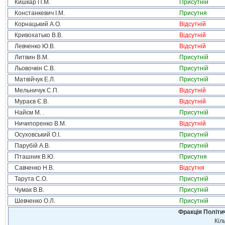
Кишкар П.М.
Присутній
Констанкевич І.М.
Присутня
Корнацький А.О.
Відсутній
Кривохатько В.В.
Відсутній
Левченко Ю.В.
Відсутній
Литвин В.М.
Присутній
Льовочкін С.В.
Присутній
Матвійчук Е.Л.
Присутній
Мельничук С.П.
Відсутній
Мураєв Є.В.
Відсутній
Найєм М. .
Присутній
Ничипоренко В.М.
Відсутній
Осуховський О.І.
Присутній
Парубій А.В.
Присутній
Пташник В.Ю.
Присутня
Савченко Н.В.
Відсутня
Тарута С.О.
Присутній
Чумак В.В.
Присутній
Шевченко О.Л.
Присутній
Фракція Політич
Кіл