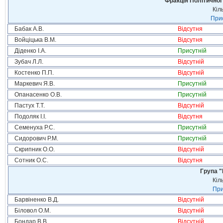
Фракція Політичної
Кіл
Прис
Бабак А.В.
Відсутня
Войціцька В.М.
Відсутня
Діденко І.А.
Присутній
Зубач Л.Л.
Відсутній
Костенко П.П.
Відсутній
Маркевич Я.В.
Присутній
Опанасенко О.В.
Присутній
Пастух Т.Т.
Відсутній
Подоляк І.І.
Відсутня
Семенуха Р.С.
Присутній
Сидорович Р.М.
Присутній
Скрипник О.О.
Відсутній
Сотник О.С.
Відсутня
Група "
Кіл
При
Барвіненко В.Д.
Відсутній
Біловол О.М.
Відсутній
Бондар В.В.
Відсутній