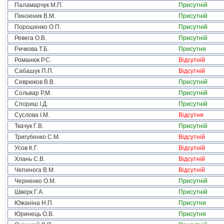
Паламарчук М.П.
Присутній
Пинзеник В.М.
Присутній
Порошенко О.П.
Присутній
Ревега О.В.
Присутній
Ричкова Т.Б.
Присутня
Романюк Р.С.
Відсутній
Сабашук П.П.
Відсутній
Севрюков В.В.
Присутній
Сольвар Р.М.
Присутній
Спориш І.Д.
Присутній
Суслова І.М.
Відсутня
Ткачук Г.В.
Присутній
Тригубенко С.М.
Відсутній
Усов К.Г.
Відсутній
Хлань С.В.
Відсутній
Чепинога В.М.
Відсутній
Черненко О.М.
Присутній
Шверк Г.А.
Присутній
Южаніна Н.П.
Присутня
Юринець О.В.
Присутня