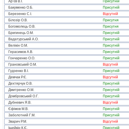
Ар’єв В.І.
Присутній
Бакуменко О.Б.
Присутній
Березенко С.І.
Відсутній
Білозір О.В.
Присутня
Богомолець О.В.
Присутня
Бригинець О.М.
Присутній
Вадатурський А.О.
Присутній
Велікін О.М.
Присутній
Герасимов А.В.
Присутній
Гончаренко О.О.
Присутній
Грановський О.М.
Відсутній
Гудзенко В.І.
Присутній
Демчак Р.Є.
Відсутній
Дехтярчук О.В.
Присутній
Дмитренко О.М.
Присутній
Домбровський О.Г.
Присутній
Дубневич Я.В.
Відсутній
Єфімов М.В.
Присутній
Заболотний Г.М.
Присутній
Зварич Р.М.
Відсутній
Іщейкін К.Є.
Присутній