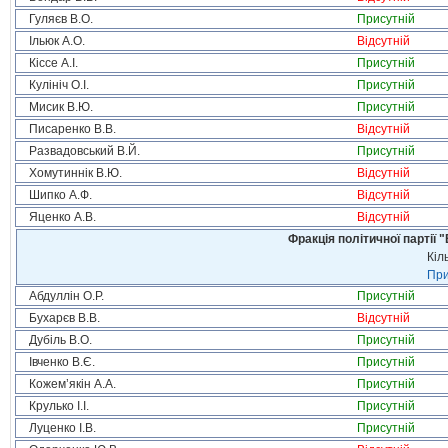
Гуляєв В.О.
Присутній
Ільюк А.О.
Відсутній
Кіссе А.І.
Присутній
Кулініч О.І.
Присутній
Мисик В.Ю.
Присутній
Писаренко В.В.
Відсутній
Развадовський В.Й.
Присутній
Хомутиннік В.Ю.
Відсутній
Шипко А.Ф.
Відсутній
Яценко А.В.
Відсутній
Фракція політичної партії
Кіл
При
Абдуллін О.Р.
Присутній
Бухарєв В.В.
Відсутній
Дубіль В.О.
Присутній
Івченко В.Є.
Присутній
Кожем’якін А.А.
Присутній
Крулько І.І.
Присутній
Луценко І.В.
Присутній