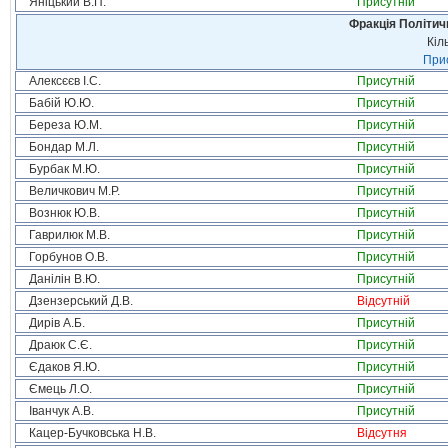
Яніцький В.П.
Присутній
Фракція Політи
Кіл
Прис
Алексєєв І.С.
Присутній
Бабій Ю.Ю.
Присутній
Береза Ю.М.
Присутній
Бондар М.Л.
Присутній
Бурбак М.Ю.
Присутній
Величкович М.Р.
Присутній
Вознюк Ю.В.
Присутній
Гаврилюк М.В.
Присутній
Горбунов О.В.
Присутній
Данілін В.Ю.
Присутній
Дзензерський Д.В.
Відсутній
Дирів А.Б.
Присутній
Драюк С.Є.
Присутній
Єдаков Я.Ю.
Присутній
Ємець Л.О.
Присутній
Іванчук А.В.
Присутній
Кацер-Бучковська Н.В.
Відсутня