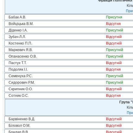
Фракція Політичної
Кіл
Прис
Бабак А.В.
Присутня
Войціцька В.М.
Відсутня
Діденко І.А.
Присутній
Зубач Л.Л.
Відсутній
Костенко П.П.
Відсутній
Маркевич Я.В.
Присутній
Опанасенко О.В.
Присутній
Пастух Т.Т.
Відсутній
Подоляк І.І.
Відсутня
Семенуха Р.С.
Присутній
Сидорович Р.М.
Присутній
Скрипник О.О.
Відсутній
Сотник О.С.
Відсутня
Група "
Кіл
При
Барвіненко В.Д.
Відсутній
Біловол О.М.
Відсутній
Бондар В.В.
Відсутній