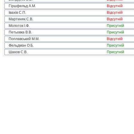
Гіршфельд А.М.
Відсутній
Івахів С.П.
Відсутній
Мартиняк С.В.
Відсутній
Молоток І.Ф.
Присутній
Петьовка В.В.
Присутній
Поплавський М.М.
Відсутній
Фельдман О.Б.
Присутній
Шахов С.В.
Присутній