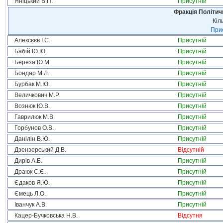
Яніцький В.П.
Присутній
Фракція Політи
Кіл
Прис
Алексєєв І.С.
Присутній
Бабій Ю.Ю.
Присутній
Береза Ю.М.
Присутній
Бондар М.Л.
Присутній
Бурбак М.Ю.
Присутній
Величкович М.Р.
Присутній
Вознюк Ю.В.
Присутній
Гаврилюк М.В.
Присутній
Горбунов О.В.
Присутній
Данілін В.Ю.
Присутній
Дзензерський Д.В.
Відсутній
Дирів А.Б.
Присутній
Драюк С.Є.
Присутній
Єдаков Я.Ю.
Присутній
Ємець Л.О.
Присутній
Іванчук А.В.
Присутній
Кацер-Бучковська Н.В.
Відсутня