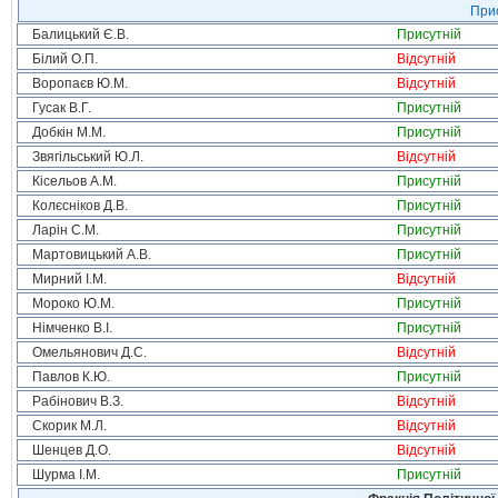
Прис
Балицький Є.В.
Присутній
Білий О.П.
Відсутній
Воропаєв Ю.М.
Відсутній
Гусак В.Г.
Присутній
Добкін М.М.
Присутній
Звягільський Ю.Л.
Відсутній
Кісельов А.М.
Присутній
Колєсніков Д.В.
Присутній
Ларін С.М.
Присутній
Мартовицький А.В.
Присутній
Мирний І.М.
Відсутній
Мороко Ю.М.
Присутній
Німченко В.І.
Присутній
Омельянович Д.С.
Відсутній
Павлов К.Ю.
Присутній
Рабінович В.З.
Відсутній
Скорик М.Л.
Відсутній
Шенцев Д.О.
Відсутній
Шурма І.М.
Присутній