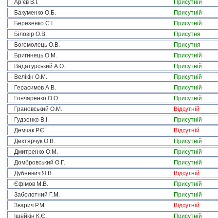
Ар’єв В.І.
Присутній
Бакуменко О.Б.
Присутній
Березенко С.І.
Присутній
Білозір О.В.
Присутня
Богомолець О.В.
Присутня
Бригинець О.М.
Присутній
Вадатурський А.О.
Присутній
Велікін О.М.
Присутній
Герасимов А.В.
Присутній
Гончаренко О.О.
Присутній
Грановський О.М.
Відсутній
Гудзенко В.І.
Присутній
Демчак Р.Є.
Відсутній
Дехтярчук О.В.
Присутній
Дмитренко О.М.
Присутній
Домбровський О.Г.
Присутній
Дубневич Я.В.
Відсутній
Єфімов М.В.
Присутній
Заболотний Г.М.
Присутній
Зварич Р.М.
Відсутній
Іщейкін К.Є.
Присутній