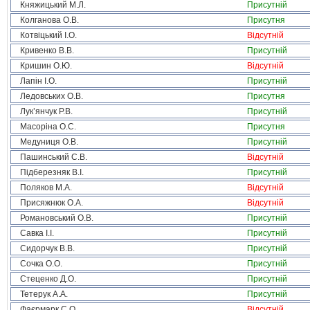
Княжицький М.Л.
Присутній
Колганова О.В.
Присутня
Котвіцький І.О.
Відсутній
Кривенко В.В.
Присутній
Кришин О.Ю.
Відсутній
Лапін І.О.
Присутній
Ледовських О.В.
Присутня
Лук’янчук Р.В.
Присутній
Масоріна О.С.
Присутня
Медуниця О.В.
Присутній
Пашинський С.В.
Відсутній
Підберезняк В.І.
Присутній
Поляков М.А.
Відсутній
Присяжнюк О.А.
Відсутній
Романовський О.В.
Присутній
Савка І.І.
Присутній
Сидорчук В.В.
Присутній
Сочка О.О.
Присутній
Стеценко Д.О.
Присутній
Тетерук А.А.
Присутній
Фаєрмарк С.О.
Відсутній