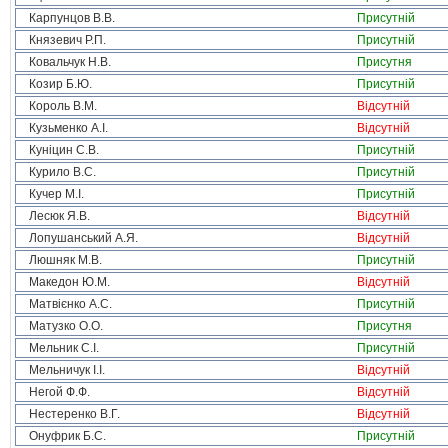
Карпунцов В.В.
Присутній
Князевич Р.П.
Присутній
Ковальчук Н.В.
Присутня
Козир Б.Ю.
Присутній
Король В.М.
Відсутній
Кузьменко А.І.
Відсутній
Куніцин С.В.
Присутній
Курило В.С.
Присутній
Кучер М.І.
Присутній
Лесюк Я.В.
Відсутній
Лопушанський А.Я.
Відсутній
Люшняк М.В.
Присутній
Македон Ю.М.
Відсутній
Матвієнко А.С.
Присутній
Матузко О.О.
Присутня
Мельник С.І.
Присутній
Мельничук І.І.
Відсутній
Негой Ф.Ф.
Відсутній
Нестеренко В.Г.
Відсутній
Онуфрик Б.С.
Присутній