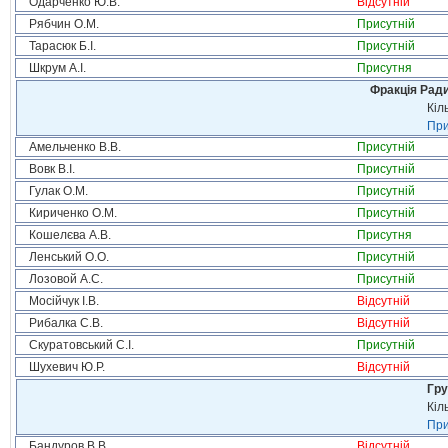
Одарченко Ю.В.
Відсутній
Рябчин О.М.
Присутній
Тарасюк Б.І.
Присутній
Шкрум А.І.
Присутня
Фракція Ради
Кіл
При
Амельченко В.В.
Присутній
Вовк В.І.
Присутній
Гулак О.М.
Присутній
Кириченко О.М.
Присутній
Кошелєва А.В.
Присутня
Ленський О.О.
Присутній
Лозовой А.С.
Присутній
Мосійчук І.В.
Відсутній
Рибалка С.В.
Відсутній
Скуратовський С.І.
Присутній
Шухевич Ю.Р.
Відсутній
Гру
Кіл
При
Бандуров В.В.
Відсутній