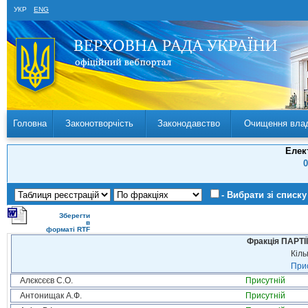
УКР
ENG
Головна
Законотворчість
Законодавство
Очищення вла
Елек
0
- Вибрати зі списку
Зберегти
в
форматі RTF
Фракція ПАРТ
Кіль
Прис
Алєксєєв С.О.
Присутній
Антонищак А.Ф.
Присутній