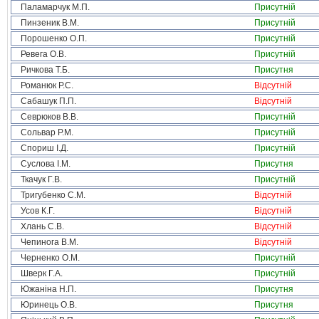
Паламарчук М.П.
Присутній
Пинзеник В.М.
Присутній
Порошенко О.П.
Присутній
Ревега О.В.
Присутній
Ричкова Т.Б.
Присутня
Романюк Р.С.
Відсутній
Сабашук П.П.
Відсутній
Севрюков В.В.
Присутній
Сольвар Р.М.
Присутній
Спориш І.Д.
Присутній
Суслова І.М.
Присутня
Ткачук Г.В.
Присутній
Тригубенко С.М.
Відсутній
Усов К.Г.
Відсутній
Хлань С.В.
Відсутній
Чепинога В.М.
Відсутній
Черненко О.М.
Присутній
Шверк Г.А.
Присутній
Южаніна Н.П.
Присутня
Юринець О.В.
Присутня