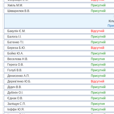
Хміль М.М.
Присутній
Шкварилюк В.В.
Присутній
Кіл
Прис
Бакулін Є.М.
Відсутній
Балога І.І.
Присутній
Батенко Т.І.
Присутній
Береза Б.Ю.
Відсутній
Бойко Ю.А.
Присутній
Веселова Н.В.
Присутня
Герега О.В.
Присутній
Голуб В.В.
Присутній
Денисенко А.П.
Присутній
Дерев’янко Ю.Б.
Відсутній
Дідич В.В.
Присутній
Дубінін О.І.
Присутній
Єднак О.В.
Присутній
Заліщук С.П.
Присутня
Іоффе Ю.Я.
Присутній