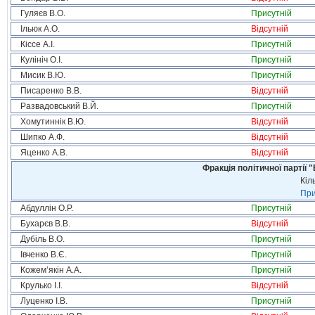
Гуляєв В.О.
Присутній
Ільюк А.О.
Відсутній
Кіссе А.І.
Присутній
Кулініч О.І.
Присутній
Мисик В.Ю.
Присутній
Писаренко В.В.
Відсутній
Развадовський В.Й.
Присутній
Хомутиннік В.Ю.
Відсутній
Шипко А.Ф.
Відсутній
Яценко А.В.
Відсутній
Фракція політичної партії
Кіл
При
Абдуллін О.Р.
Присутній
Бухарєв В.В.
Відсутній
Дубіль В.О.
Присутній
Івченко В.Є.
Присутній
Кожем’якін А.А.
Присутній
Крулько І.І.
Відсутній
Луценко І.В.
Присутній