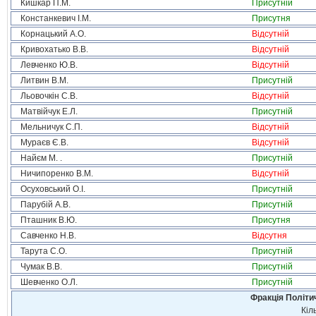
Кишкар П.М.
Присутній
Констанкевич І.М.
Присутня
Корнацький А.О.
Відсутній
Кривохатько В.В.
Відсутній
Левченко Ю.В.
Відсутній
Литвин В.М.
Присутній
Льовочкін С.В.
Відсутній
Матвійчук Е.Л.
Присутній
Мельничук С.П.
Відсутній
Мураєв Є.В.
Відсутній
Найєм М. .
Присутній
Ничипоренко В.М.
Відсутній
Осуховський О.І.
Присутній
Парубій А.В.
Присутній
Пташник В.Ю.
Присутня
Савченко Н.В.
Відсутня
Тарута С.О.
Присутній
Чумак В.В.
Присутній
Шевченко О.Л.
Присутній
Фракція Політич
Кіл