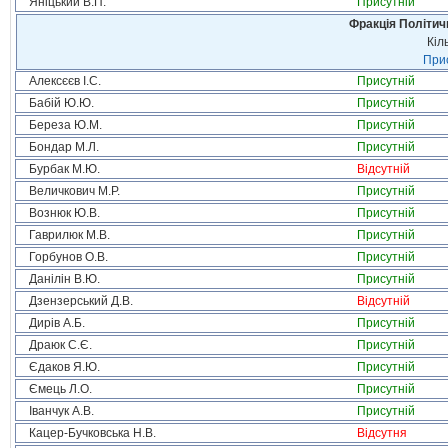
Яніцький В.П.
Присутній
Фракція Політи
Кіл
Прис
Алексєєв І.С.
Присутній
Бабій Ю.Ю.
Присутній
Береза Ю.М.
Присутній
Бондар М.Л.
Присутній
Бурбак М.Ю.
Відсутній
Величкович М.Р.
Присутній
Вознюк Ю.В.
Присутній
Гаврилюк М.В.
Присутній
Горбунов О.В.
Присутній
Данілін В.Ю.
Присутній
Дзензерський Д.В.
Відсутній
Дирів А.Б.
Присутній
Драюк С.Є.
Присутній
Єдаков Я.Ю.
Присутній
Ємець Л.О.
Присутній
Іванчук А.В.
Присутній
Кацер-Бучковська Н.В.
Відсутня