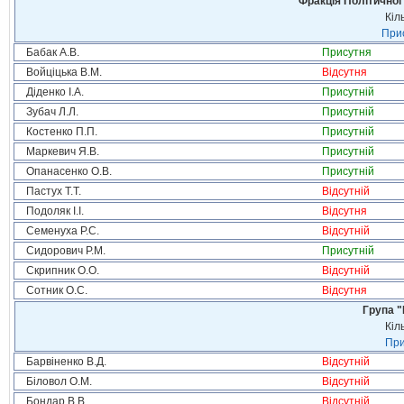
Фракція Політичної
Кіл
Прис
Бабак А.В.
Присутня
Войціцька В.М.
Відсутня
Діденко І.А.
Присутній
Зубач Л.Л.
Присутній
Костенко П.П.
Присутній
Маркевич Я.В.
Присутній
Опанасенко О.В.
Присутній
Пастух Т.Т.
Відсутній
Подоляк І.І.
Відсутня
Семенуха Р.С.
Відсутній
Сидорович Р.М.
Присутній
Скрипник О.О.
Відсутній
Сотник О.С.
Відсутня
Група "
Кіл
При
Барвіненко В.Д.
Відсутній
Біловол О.М.
Відсутній
Бондар В.В.
Відсутній