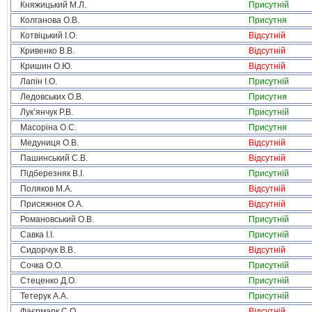
Княжицький М.Л.
Присутній
Колганова О.В.
Присутня
Котвіцький І.О.
Відсутній
Кривенко В.В.
Відсутній
Кришин О.Ю.
Відсутній
Лапін І.О.
Присутній
Ледовських О.В.
Присутня
Лук’янчук Р.В.
Присутній
Масоріна О.С.
Присутня
Медуниця О.В.
Відсутній
Пашинський С.В.
Відсутній
Підберезняк В.І.
Присутній
Поляков М.А.
Відсутній
Присяжнюк О.А.
Відсутній
Романовський О.В.
Присутній
Савка І.І.
Присутній
Сидорчук В.В.
Відсутній
Сочка О.О.
Присутній
Стеценко Д.О.
Присутній
Тетерук А.А.
Присутній
Фаєрмарк С.О.
Відсутній