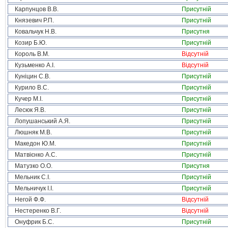
Карпунцов В.В.
Присутній
Князевич Р.П.
Присутній
Ковальчук Н.В.
Присутня
Козир Б.Ю.
Присутній
Король В.М.
Відсутній
Кузьменко А.І.
Відсутній
Куніцин С.В.
Присутній
Курило В.С.
Присутній
Кучер М.І.
Присутній
Лесюк Я.В.
Присутній
Лопушанський А.Я.
Присутній
Люшняк М.В.
Присутній
Македон Ю.М.
Присутній
Матвієнко А.С.
Присутній
Матузко О.О.
Присутня
Мельник С.І.
Присутній
Мельничук І.І.
Присутній
Негой Ф.Ф.
Відсутній
Нестеренко В.Г.
Відсутній
Онуфрик Б.С.
Присутній