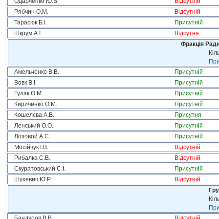
Одарченко Ю.В.
Відсутній
Рябчин О.М.
Відсутній
Тарасюк Б.І.
Присутній
Шкрум А.І.
Відсутня
Фракція Ради
Кіл
При
Амельченко В.В.
Присутній
Вовк В.І.
Присутній
Гулак О.М.
Присутній
Кириченко О.М.
Присутній
Кошелєва А.В.
Присутня
Ленський О.О.
Присутній
Лозовой А.С.
Присутній
Мосійчук І.В.
Відсутній
Рибалка С.В.
Відсутній
Скуратовський С.І.
Присутній
Шухевич Ю.Р.
Відсутній
Гру
Кіл
При
Бандуров В.В.
Відсутній