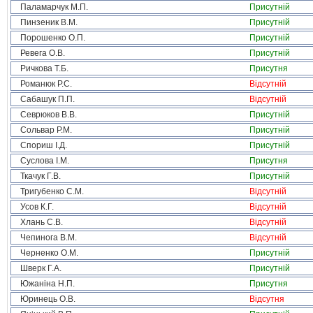
Паламарчук М.П.
Присутній
Пинзеник В.М.
Присутній
Порошенко О.П.
Присутній
Ревега О.В.
Присутній
Ричкова Т.Б.
Присутня
Романюк Р.С.
Відсутній
Сабашук П.П.
Відсутній
Севрюков В.В.
Присутній
Сольвар Р.М.
Присутній
Спориш І.Д.
Присутній
Суслова І.М.
Присутня
Ткачук Г.В.
Присутній
Тригубенко С.М.
Відсутній
Усов К.Г.
Відсутній
Хлань С.В.
Відсутній
Чепинога В.М.
Відсутній
Черненко О.М.
Присутній
Шверк Г.А.
Присутній
Южаніна Н.П.
Присутня
Юринець О.В.
Відсутня