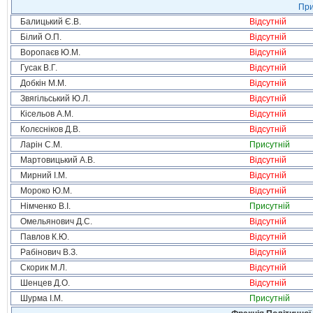
При
Балицький Є.В.
Відсутній
Білий О.П.
Відсутній
Воропаєв Ю.М.
Відсутній
Гусак В.Г.
Відсутній
Добкін М.М.
Відсутній
Звягільський Ю.Л.
Відсутній
Кісельов А.М.
Відсутній
Колєсніков Д.В.
Відсутній
Ларін С.М.
Присутній
Мартовицький А.В.
Відсутній
Мирний І.М.
Відсутній
Мороко Ю.М.
Відсутній
Німченко В.І.
Присутній
Омельянович Д.С.
Відсутній
Павлов К.Ю.
Відсутній
Рабінович В.З.
Відсутній
Скорик М.Л.
Відсутній
Шенцев Д.О.
Відсутній
Шурма І.М.
Присутній