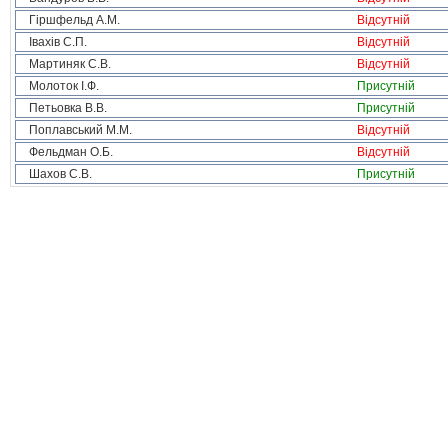
Гіршфельд А.М.
Відсутній
Івахів С.П.
Відсутній
Мартиняк С.В.
Відсутній
Молоток І.Ф.
Присутній
Петьовка В.В.
Присутній
Поплавський М.М.
Відсутній
Фельдман О.Б.
Відсутній
Шахов С.В.
Присутній