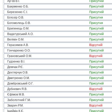
Ар’єв В.І.
Присутній
Бакуменко О.Б.
Присутній
Березенко С.І.
Присутній
Білозір О.В.
Присутня
Богомолець О.В.
Присутня
Бригинець О.М.
Присутній
Вадатурський А.О.
Присутній
Велікін О.М.
Присутній
Герасимов А.В.
Відсутній
Гончаренко О.О.
Присутній
Грановський О.М.
Відсутній
Гудзенко В.І.
Присутній
Демчак Р.Є.
Присутній
Дехтярчук О.В.
Присутній
Дмитренко О.М.
Присутній
Домбровський О.Г.
Присутній
Дубневич Я.В.
Відсутній
Єфімов М.В.
Присутній
Заболотний Г.М.
Присутній
Зварич Р.М.
Відсутній
Іщейкін К.Є.
Присутній