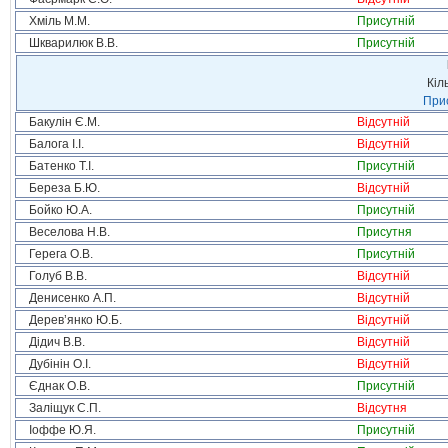
Хміль М.М.
Присутній
Шкварилюк В.В.
Присутній
Кіл
Прис
Бакулін Є.М.
Відсутній
Балога І.І.
Відсутній
Батенко Т.І.
Присутній
Береза Б.Ю.
Відсутній
Бойко Ю.А.
Присутній
Веселова Н.В.
Присутня
Герега О.В.
Присутній
Голуб В.В.
Відсутній
Денисенко А.П.
Відсутній
Дерев’янко Ю.Б.
Відсутній
Дідич В.В.
Відсутній
Дубінін О.І.
Відсутній
Єднак О.В.
Присутній
Заліщук С.П.
Відсутня
Іоффе Ю.Я.
Присутній