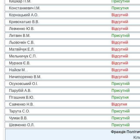
Кишкар П.М.
Присутній
Констанкевич І.М.
Присутня
Корнацький А.О.
Відсутній
Кривохатько В.В.
Відсутній
Левченко Ю.В.
Відсутній
Литвин В.М.
Присутній
Льовочкін С.В.
Відсутній
Матвійчук Е.Л.
Відсутній
Мельничук С.П.
Відсутній
Мураєв Є.В.
Відсутній
Найєм М. .
Відсутній
Ничипоренко В.М.
Відсутній
Осуховський О.І.
Присутній
Парубій А.В.
Присутній
Пташник В.Ю.
Присутня
Савченко Н.В.
Відсутня
Тарута С.О.
Присутній
Чумак В.В.
Присутній
Шевченко О.Л.
Присутній
Фракція Політич
Кіл