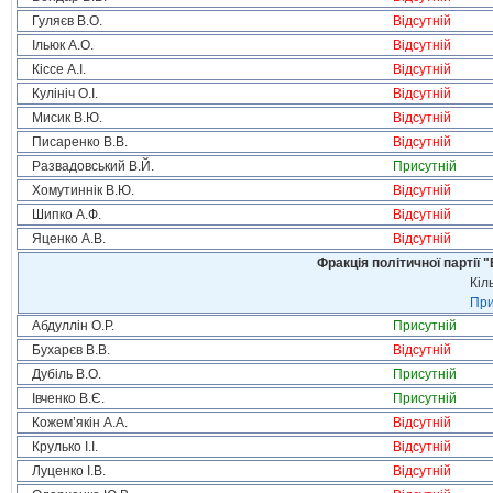
Гуляєв В.О.
Відсутній
Ільюк А.О.
Відсутній
Кіссе А.І.
Відсутній
Кулініч О.І.
Відсутній
Мисик В.Ю.
Відсутній
Писаренко В.В.
Відсутній
Развадовський В.Й.
Присутній
Хомутиннік В.Ю.
Відсутній
Шипко А.Ф.
Відсутній
Яценко А.В.
Відсутній
Фракція політичної партії
Кіл
При
Абдуллін О.Р.
Присутній
Бухарєв В.В.
Відсутній
Дубіль В.О.
Присутній
Івченко В.Є.
Присутній
Кожем’якін А.А.
Відсутній
Крулько І.І.
Відсутній
Луценко І.В.
Відсутній