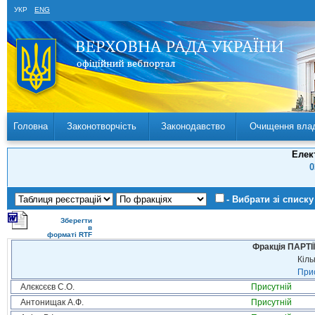
УКР
ENG
Головна
Законотворчість
Законодавство
Очищення вла
Елек
0
- Вибрати зі списку
Зберегти
в
форматі RTF
Фракція ПАРТ
Кіль
Прис
Алєксєєв С.О.
Присутній
Антонищак А.Ф.
Присутній