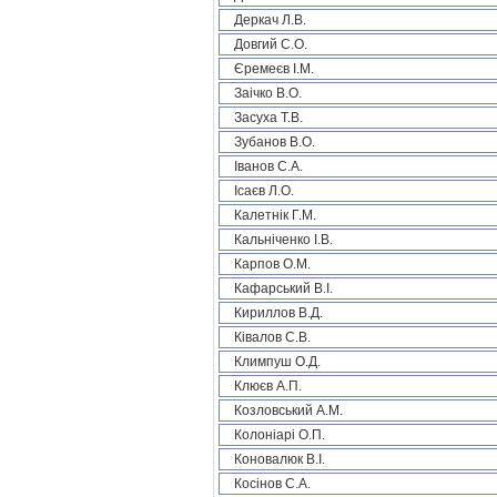
Деркач Л.В.
Довгий С.О.
Єремеєв І.М.
Заічко В.О.
Засуха Т.В.
Зубанов В.О.
Іванов С.А.
Ісаєв Л.О.
Калетнік Г.М.
Кальніченко І.В.
Карпов О.М.
Кафарський В.І.
Кириллов В.Д.
Ківалов С.В.
Климпуш О.Д.
Клюєв А.П.
Козловський А.М.
Колоніарі О.П.
Коновалюк В.І.
Косінов С.А.