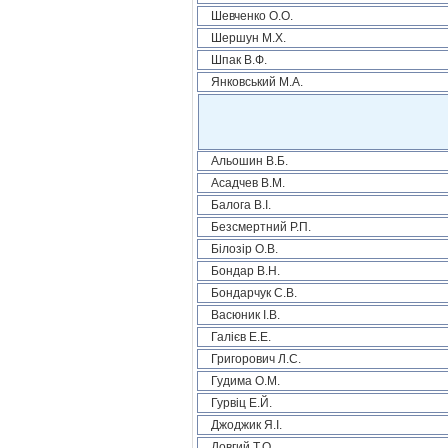
Шевченко О.О.
Шершун М.Х.
Шпак В.Ф.
Янковський М.А.
Альошин В.Б.
Асадчев В.М.
Балога В.І.
Безсмертний Р.П.
Білозір О.В.
Бондар В.Н.
Бондарчук С.В.
Васюник І.В.
Галієв Е.Е.
Григорович Л.С.
Гудима О.М.
Гурвіц Е.Й.
Джоджик Я.І.
Довгий Т.О.