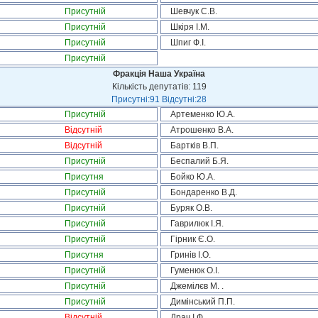
Присутній
Шевчук С.В.
Присутній
Шкіря І.М.
Присутній
Шпиг Ф.І.
Присутній
Фракція Наша Україна
Кількість депутатів: 119
Присутні:91 Відсутні:28
Присутній
Артеменко Ю.А.
Відсутній
Атрошенко В.А.
Відсутній
Бартків В.П.
Присутній
Беспалий Б.Я.
Присутня
Бойко Ю.А.
Присутній
Бондаренко В.Д.
Присутній
Буряк О.В.
Присутній
Гаврилюк І.Я.
Присутній
Гірник Є.О.
Присутня
Гринів І.О.
Присутній
Гуменюк О.І.
Присутній
Джемілєв М. .
Присутній
Димінський П.П.
Відсутній
Драч І.Ф.