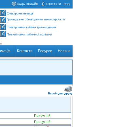
РАДА ОНЛАЙН
КОНТАКТИ
RSS
Електронні петиції
Громадське обговорення законопроєктів
Електронний кабінет громадянина
Повний цикл публічної політики
рмація
Контакти
Ресурси
Новини
Версія для друку
Присутній
Присутній