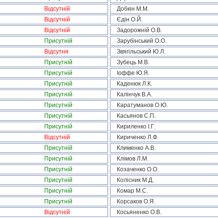
Відсутній
Добкін М.М.
Відсутній
Єдін О.Й.
Відсутній
Задорожній О.В.
Присутній
Зарубінський О.О.
Відсутня
Звягільський Ю.Л.
Присутній
Зубець М.В.
Присутній
Іоффе Ю.Я.
Присутній
Каденюк Л.К.
Присутній
Калінчук В.А.
Присутній
Каратуманов О.Ю.
Присутній
Касьянов С.П.
Присутній
Кириленко І.Г.
Відсутній
Кириченко Л.Ф.
Присутній
Клименко А.В.
Присутній
Клімов Л.М.
Присутній
Козаченко О.О.
Присутній
Колісник М.Д.
Присутній
Комар М.С.
Присутній
Корсаков О.Я.
Відсутній
Косьяненко О.В.