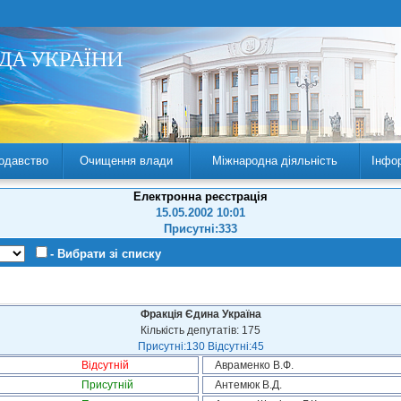
одавство
Очищення влади
Міжнародна діяльність
Інфо
Електронна реєстрація
15.05.2002 10:01
Присутні:333
- Вибрати зі списку
Фракція Єдина Україна
Кількість депутатів: 175
Присутні:130 Відсутні:45
Відсутній
Авраменко В.Ф.
Присутній
Антемюк В.Д.