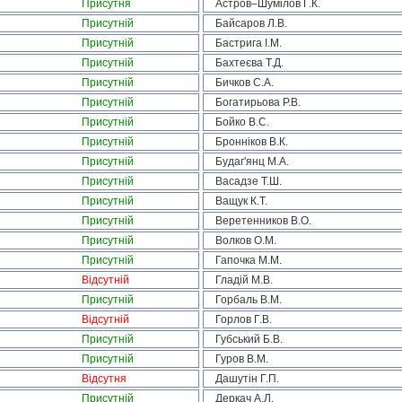
Присутня
Астров–Шумілов Г.К.
Присутній
Байсаров Л.В.
Присутній
Бастрига І.М.
Присутній
Бахтеєва Т.Д.
Присутній
Бичков С.А.
Присутній
Богатирьова Р.В.
Присутній
Бойко В.С.
Присутній
Бронніков В.К.
Присутній
Будаг'янц М.А.
Присутній
Васадзе Т.Ш.
Присутній
Ващук К.Т.
Присутній
Веретенников В.О.
Присутній
Волков О.М.
Присутній
Гапочка М.М.
Відсутній
Гладій М.В.
Присутній
Горбаль В.М.
Відсутній
Горлов Г.В.
Присутній
Губський Б.В.
Присутній
Гуров В.М.
Відсутня
Дашутін Г.П.
Присутній
Деркач А.Л.