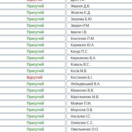
Присутній
Жванія Д.В.
Присутній
Жовтяк Є.Д.
Присутній
Загрева Б.Ю.
Присутній
Зварич Р.М.
Присутній
Іванчо І.В.
Присутній
Ігнатенко П.М.
Присутній
Кармазін Ю.А.
Присутній
Качур П.С.
Присутній
Кириленко В.А.
Присутній
Коваль В.С.
Присутній
Косів М.В.
Відсутній
Костинюк Б.І.
Присутній
Лебедівський В.А.
Присутній
Макеєнко В.В.
Присутній
Мартиненко М.В.
Присутній
Мовчан П.М.
Присутній
Морозов О.В.
Присутній
Насалик І.С.
Присутній
Олексіюк С.С.
Присутній
Омельченко О.О.