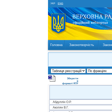
УКР
ENG
Головна
Законотворчість
Закон
Зберегти
в
форматі RTF
Абдуллін О.Р.
Акопян В.Г.