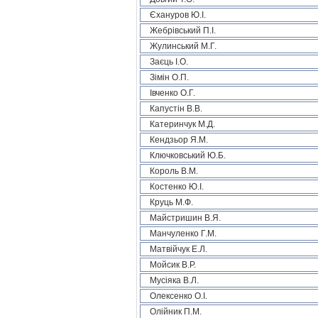
Єхануров Ю.І.
Жебрівський П.І.
Жулинський М.Г.
Заєць І.О.
Зімін О.П.
Івченко О.Г.
Капустін В.В.
Катеринчук М.Д.
Кендзьор Я.М.
Ключковський Ю.Б.
Король В.М.
Костенко Ю.І.
Круць М.Ф.
Майстришин В.Я.
Манчуленко Г.М.
Матвійчук Е.Л.
Мойсик В.Р.
Мусіяка В.Л.
Олексенко О.І.
Олійник П.М.