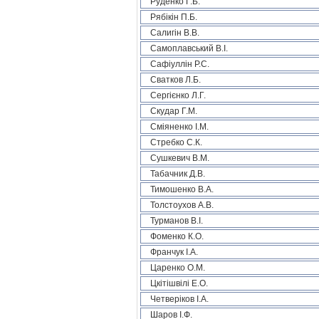
Руденко Г.Б.
Рябікін П.Б.
Салигін В.В.
Самоплавський В.І.
Сафіуллін Р.С.
Сватков Л.Б.
Сергієнко Л.Г.
Скудар Г.М.
Сміяненко І.М.
Стребко С.К.
Сушкевич В.М.
Табачник Д.В.
Тимошенко В.А.
Толстоухов А.В.
Турманов В.І.
Фоменко К.О.
Франчук І.А.
Царенко О.М.
Цкітішвілі Е.О.
Четверіков І.А.
Шаров І.Ф.