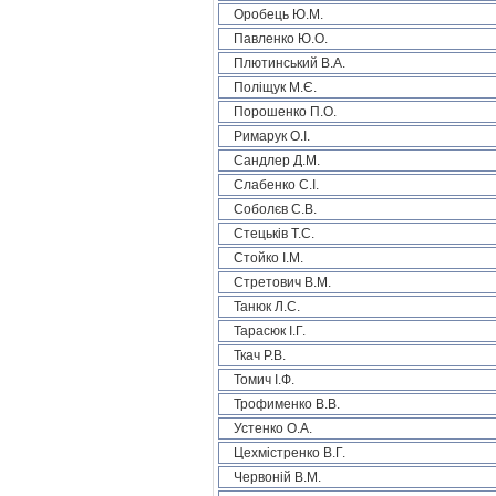
Оробець Ю.М.
Павленко Ю.О.
Плютинський В.А.
Поліщук М.Є.
Порошенко П.О.
Римарук О.І.
Сандлер Д.М.
Слабенко С.І.
Соболєв С.В.
Стецьків Т.С.
Стойко І.М.
Стретович В.М.
Танюк Л.С.
Тарасюк І.Г.
Ткач Р.В.
Томич І.Ф.
Трофименко В.В.
Устенко О.А.
Цехмістренко В.Г.
Червоній В.М.