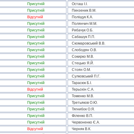
Присутній
Осташ І.І.
Присутній
Пинзеник В.М.
Відсутній
Поліщук К.А.
Присутній
Полянчич М.М.
Присутній
Рибачук О.Б.
Присутній
Сабашук П.П.
Присутній
Скомаровський В.В.
Присутній
Слободян О.В.
Присутній
Сокирко М.В.
Присутній
Стецько Я.Й.
Присутній
Стоян О.М.
Присутній
Сулковський П.Г.
Присутній
Тарасюк Б.І.
Відсутній
Терьохін С.А.
Присутній
Томенко М.В.
Присутній
Третьяков О.Ю.
Присутній
Тягнибок О.Я.
Присутній
Філенко В.П.
Присутній
Червоненко Є.А.
Відсутній
Черняк В.К.