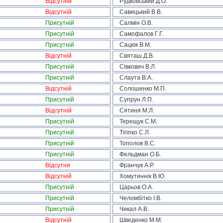
Відсутній
Рудковський Д.О.
Відсутній
Савицький В.В.
Присутній
Салмін О.В.
Присутній
Самофалов Г.Г.
Присутній
Сацюк В.М.
Відсутній
Святаш Д.В.
Присутній
Сівкович В.Л.
Присутній
Слаута В.А.
Відсутній
Солошенко М.П.
Присутній
Супрун Л.П.
Відсутній
Сятиня М.Л.
Присутній
Терещук С.М.
Присутній
Тігіпко С.Л.
Присутній
Тополов В.С.
Присутній
Фельдман О.Б.
Відсутня
Франчук А.Р.
Відсутній
Хомутиннік В.Ю.
Присутній
Царьов О.А.
Присутній
Челомбітко І.В.
Присутній
Чикал А.В.
Відсутній
Шведенко М.М.