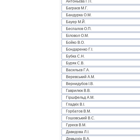
Антоньєва Г.П.
Баграєв М.Г.
Бандурка О.М.
Бауер М.Й.
Беспалов О.П.
Біловол О.М.
Бойко В.О.
Бондаренко Г.І.
Бубка С.Н.
Буряк С.В.
Васильєв Г.А.
Веревський А.М.
Вернидубов І.В.
Гаврилюк В.В.
Гіршфельд А.М.
Гладкіх В.І.
Горбатов В.М.
Гошовський В.С.
Гуреєв В.М.
Давидова Л.І.
Демьохін В.А.