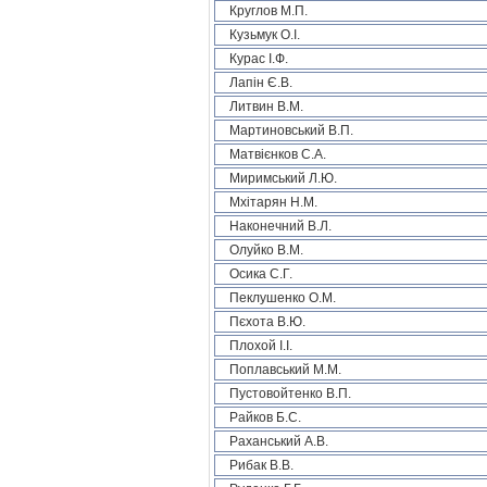
Круглов М.П.
Кузьмук О.І.
Курас І.Ф.
Лапін Є.В.
Литвин В.М.
Мартиновський В.П.
Матвієнков С.А.
Миримський Л.Ю.
Мхітарян Н.М.
Наконечний В.Л.
Олуйко В.М.
Осика С.Г.
Пеклушенко О.М.
Пєхота В.Ю.
Плохой І.І.
Поплавський М.М.
Пустовойтенко В.П.
Райков Б.С.
Раханський А.В.
Рибак В.В.