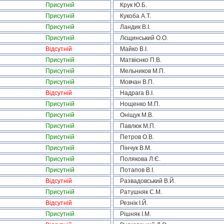
Присутній
Крук Ю.Б.
Присутній
Кукоба А.Т.
Присутній
Ландик В.І.
Присутній
Лєщинський О.О.
Відсутній
Майко В.І.
Присутній
Матвієнко П.В.
Присутній
Мельников М.П.
Присутній
Мовчан В.П.
Відсутній
Надрага В.І.
Присутній
Нощенко М.П.
Присутній
Оніщук М.В.
Присутній
Павлюк М.П.
Присутній
Петров О.В.
Присутній
Пінчук В.М.
Присутній
Полякова Л.Є.
Присутній
Потапов В.І.
Відсутній
Развадовський В.Й.
Присутній
Ратушняк С.М.
Відсутній
Резнік І.Й.
Присутній
Рішняк І.М.