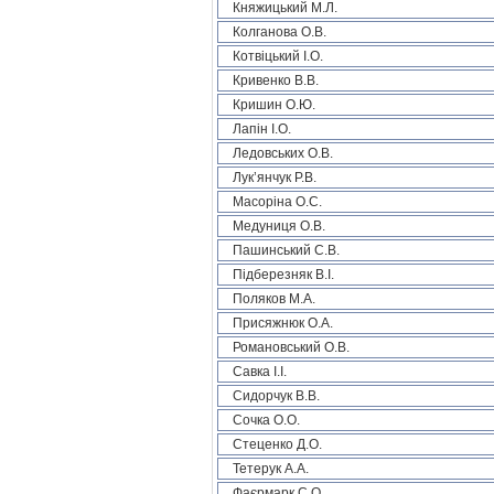
Княжицький М.Л.
Колганова О.В.
Котвіцький І.О.
Кривенко В.В.
Кришин О.Ю.
Лапін І.О.
Ледовських О.В.
Лук’янчук Р.В.
Масоріна О.С.
Медуниця О.В.
Пашинський С.В.
Підберезняк В.І.
Поляков М.А.
Присяжнюк О.А.
Романовський О.В.
Савка І.І.
Сидорчук В.В.
Сочка О.О.
Стеценко Д.О.
Тетерук А.А.
Фаєрмарк С.О.