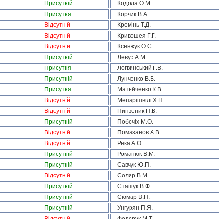
Присутній
Кодола О.М.
Присутня
Корчик В.А.
Відсутній
Кремінь Т.Д.
Відсутній
Кривошея Г.Г.
Відсутній
Ксенжук О.С.
Присутній
Левус А.М.
Присутня
Логвинський Г.В.
Присутній
Лунченко В.В.
Присутня
Матейченко К.В.
Відсутній
Мепарішвілі Х.Н.
Відсутній
Пинзеник П.В.
Присутній
Побочіх М.О.
Відсутній
Помазанов А.В.
Відсутній
Река А.О.
Присутній
Романюк В.М.
Присутній
Савчук Ю.П.
Відсутній
Соляр В.М.
Присутній
Сташук В.Ф.
Присутній
Сюмар В.П.
Присутній
Унгурян П.Я.
Відсутній
Федорук М.Т.