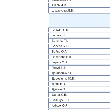
Хміль М.М.
Шкварилюк В.В.
Бакулін Є.М.
Балога І.І.
Батенко Т.І.
Береза Б.Ю.
Бойко Ю.А.
Веселова Н.В.
Герега О.В.
Голуб В.В.
Денисенко А.П.
Дерев’янко Ю.Б.
Дідич В.В.
Дубінін О.І.
Єднак О.В.
Заліщук С.П.
Іоффе Ю.Я.