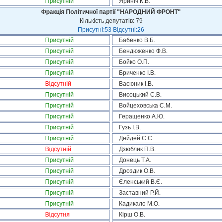
Присутній
Яриніч К.В.
Фракція Політичної партії "НАРОДНИЙ ФРОНТ"
Кількість депутатів: 79
Присутні:53 Відсутні:26
Присутній
Бабенко В.Б.
Присутній
Бендюженко Ф.В.
Присутній
Бойко О.П.
Присутній
Бриченко І.В.
Відсутній
Васюник І.В.
Присутній
Висоцький С.В.
Присутній
Войцеховська С.М.
Присутній
Геращенко А.Ю.
Присутній
Гузь І.В.
Присутній
Дейдей Є.С.
Відсутній
Дзюблик П.В.
Присутній
Донець Т.А.
Присутній
Дроздик О.В.
Присутній
Єленський В.Є.
Присутній
Заставний Р.Й.
Присутній
Кадикало М.О.
Відсутня
Кірш О.В.