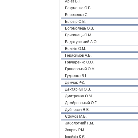
Ар’єв В.І.
Бакуменко О.Б.
Березенко С.І.
Білозір О.В.
Богомолець О.В.
Бригинець О.М.
Вадатурський А.О.
Велікін О.М.
Герасимов А.В.
Гончаренко О.О.
Грановський О.М.
Гудзенко В.І.
Демчак Р.Є.
Дехтярчук О.В.
Дмитренко О.М.
Домбровський О.Г.
Дубневич Я.В.
Єфімов М.В.
Заболотний Г.М.
Зварич Р.М.
Іщейкін К.Є.