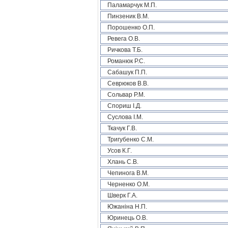
Паламарчук М.П.
Пинзеник В.М.
Порошенко О.П.
Ревега О.В.
Ричкова Т.Б.
Романюк Р.С.
Сабашук П.П.
Севрюков В.В.
Сольвар Р.М.
Спориш І.Д.
Суслова І.М.
Ткачук Г.В.
Тригубенко С.М.
Усов К.Г.
Хлань С.В.
Чепинога В.М.
Черненко О.М.
Шверк Г.А.
Южаніна Н.П.
Юринець О.В.