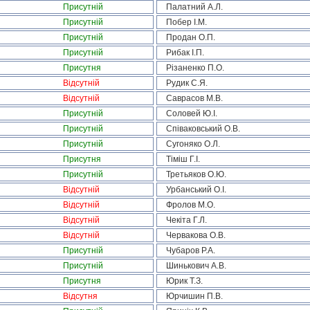
Присутній
Палатний А.Л.
Присутній
Побер І.М.
Присутній
Продан О.П.
Присутній
Рибак І.П.
Присутня
Різаненко П.О.
Відсутній
Рудик С.Я.
Відсутній
Саврасов М.В.
Присутній
Соловей Ю.І.
Присутній
Співаковський О.В.
Присутній
Сугоняко О.Л.
Присутня
Тіміш Г.І.
Присутній
Третьяков О.Ю.
Відсутній
Урбанський О.І.
Відсутній
Фролов М.О.
Відсутній
Чекіта Г.Л.
Відсутній
Червакова О.В.
Присутній
Чубаров Р.А.
Присутній
Шинькович А.В.
Присутня
Юрик Т.З.
Відсутня
Юрчишин П.В.