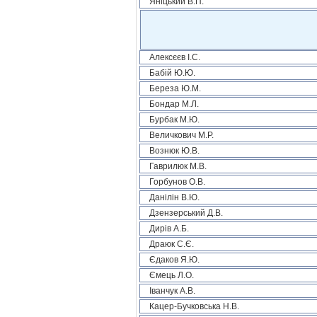
Яніцький В.П.
Алексєєв І.С.
Бабій Ю.Ю.
Береза Ю.М.
Бондар М.Л.
Бурбак М.Ю.
Величкович М.Р.
Вознюк Ю.В.
Гаврилюк М.В.
Горбунов О.В.
Данілін В.Ю.
Дзензерський Д.В.
Дирів А.Б.
Драюк С.Є.
Єдаков Я.Ю.
Ємець Л.О.
Іванчук А.В.
Кацер-Бучковська Н.В.