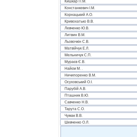
Кишкар П.М.
Констанкевич І.М.
Корнацький А.О.
Кривохатько В.В.
Левченко Ю.В.
Литвин В.М.
Льовочкін С.В.
Матвійчук Е.Л.
Мельничук С.П.
Мураєв Є.В.
Найєм М. .
Ничипоренко В.М.
Осуховський О.І.
Парубій А.В.
Пташник В.Ю.
Савченко Н.В.
Тарута С.О.
Чумак В.В.
Шевченко О.Л.