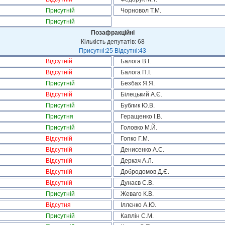
Присутній
Чорновол Т.М.
Присутній
Позафракційні
Кількість депутатів: 68
Присутні:25 Відсутні:43
Відсутній
Балога В.І.
Відсутній
Балога П.І.
Присутній
Безбах Я.Я.
Відсутній
Білецький А.Є.
Присутній
Бублик Ю.В.
Присутня
Геращенко І.В.
Присутній
Головко М.Й.
Відсутній
Гопко Г.М.
Відсутній
Денисенко А.С.
Відсутній
Деркач А.Л.
Відсутній
Добродомов Д.Є.
Відсутній
Дунаєв С.В.
Присутній
Жеваго К.В.
Відсутня
Іллєнко А.Ю.
Присутній
Каплін С.М.