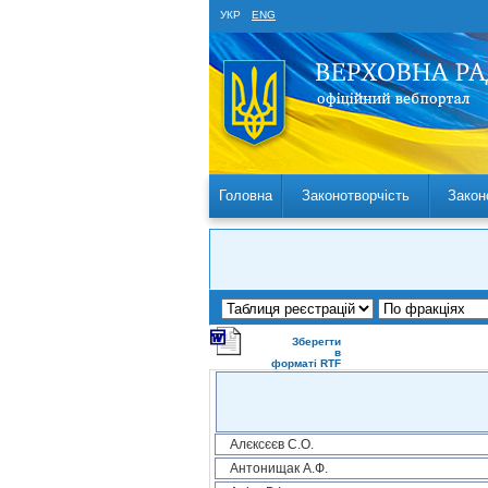
УКР
ENG
Головна
Законотворчість
Закон
Зберегти
в
форматі RTF
Алєксєєв С.О.
Антонищак А.Ф.