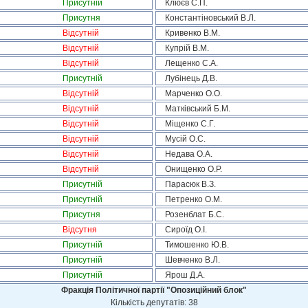
Присутній
Клюєв С.П.
Присутня
Константіновський В.Л.
Відсутній
Кривенко В.М.
Відсутній
Купрій В.М.
Відсутній
Лещенко С.А.
Присутній
Лубінець Д.В.
Відсутній
Марченко О.О.
Відсутній
Матківський Б.М.
Відсутній
Міщенко С.Г.
Відсутній
Мусій О.С.
Відсутній
Недава О.А.
Відсутній
Онищенко О.Р.
Присутній
Парасюк В.З.
Присутній
Петренко О.М.
Присутня
Розенблат Б.С.
Відсутня
Сироїд О.І.
Присутній
Тимошенко Ю.В.
Присутній
Шевченко В.Л.
Присутній
Ярош Д.А.
Фракція Політичної партії "Опозиційний блок"
Кількість депутатів: 38