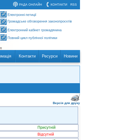
РАДА ОНЛАЙН
КОНТАКТИ
RSS
Електронні петиції
Громадське обговорення законопроєктів
Електронний кабінет громадянина
Повний цикл публічної політики
рмація
Контакти
Ресурси
Новини
Версія для друку
Присутній
Відсутній