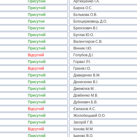
Присутній
Артюшенко І.А.
Присутній
Барна О.С.
Присутній
Бєлькова О.В.
Присутня
Білоцерковець Д.О.
Присутня
Брензович В.І.
Присутній
Буглак Ю.О.
Присутній
Валентиров С.В.
Присутній
Вінник І.Ю.
Відсутній
Голубов Д.І.
Присутній
Горват Р.І.
Відсутній
Гринів І.О.
Присутній
Давиденко В.М.
Присутній
Денисенко В.І.
Присутній
Джемілєв М. .
Присутній
Довбенко М.В.
Присутній
Дубневич Б.В.
Відсутній
Євлахов А.С.
Присутній
Жолобецький О.О.
Присутній
Загорій Г.В.
Відсутній
Іонова М.М.
Присутній
Іщенко В.О.