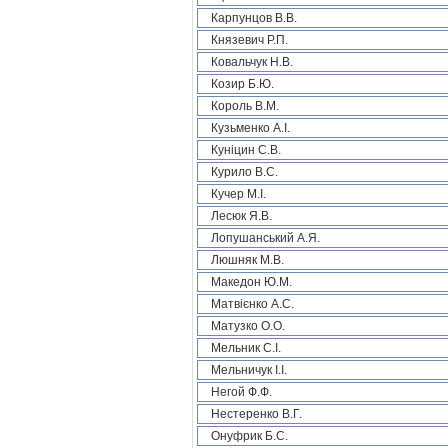
Карпунцов В.В.
Князевич Р.П.
Ковальчук Н.В.
Козир Б.Ю.
Король В.М.
Кузьменко А.І.
Куніцин С.В.
Курило В.С.
Кучер М.І.
Лесюк Я.В.
Лопушанський А.Я.
Люшняк М.В.
Македон Ю.М.
Матвієнко А.С.
Матузко О.О.
Мельник С.І.
Мельничук І.І.
Негой Ф.Ф.
Нестеренко В.Г.
Онуфрик Б.С.