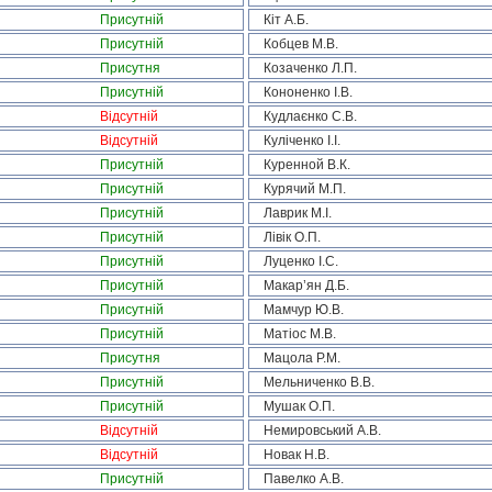
Присутній
Кіт А.Б.
Присутній
Кобцев М.В.
Присутня
Козаченко Л.П.
Присутній
Кононенко І.В.
Відсутній
Кудлаєнко С.В.
Відсутній
Куліченко І.І.
Присутній
Куренной В.К.
Присутній
Курячий М.П.
Присутній
Лаврик М.І.
Присутній
Лівік О.П.
Присутній
Луценко І.С.
Присутній
Макар’ян Д.Б.
Присутній
Мамчур Ю.В.
Присутній
Матіос М.В.
Присутня
Мацола Р.М.
Присутній
Мельниченко В.В.
Присутній
Мушак О.П.
Відсутній
Немировський А.В.
Відсутній
Новак Н.В.
Присутній
Павелко А.В.