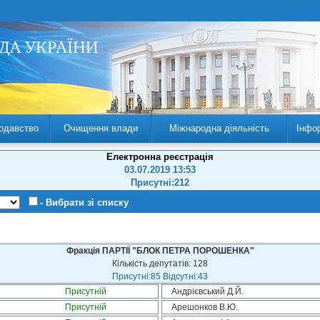
одавство
Очищення влади
Міжнародна діяльність
Інфо
Електронна реєстрація
03.07.2019 13:53
Присутні:212
- Вибрати зі списку
Фракція ПАРТІЇ "БЛОК ПЕТРА ПОРОШЕНКА"
Кількість депутатів: 128
Присутні:85 Відсутні:43
Присутній
Андрієвський Д.Й.
Присутній
Арешонков В.Ю.