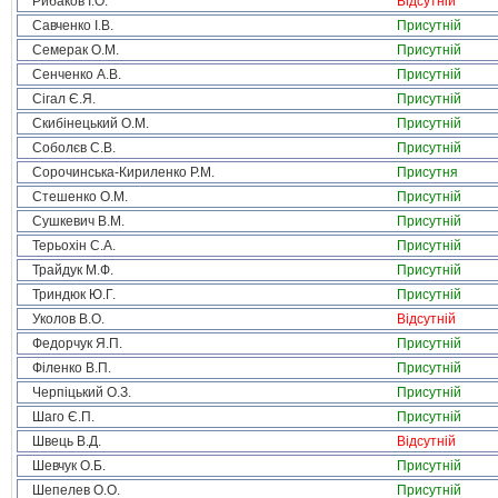
Рибаков І.О.
Відсутній
Савченко І.В.
Присутній
Семерак О.М.
Присутній
Сенченко А.В.
Присутній
Сігал Є.Я.
Присутній
Скибінецький О.М.
Присутній
Соболєв С.В.
Присутній
Сорочинська-Кириленко Р.М.
Присутня
Стешенко О.М.
Присутній
Сушкевич В.М.
Присутній
Терьохін С.А.
Присутній
Трайдук М.Ф.
Присутній
Триндюк Ю.Г.
Присутній
Уколов В.О.
Відсутній
Федорчук Я.П.
Присутній
Філенко В.П.
Присутній
Черпіцький О.З.
Присутній
Шаго Є.П.
Присутній
Швець В.Д.
Відсутній
Шевчук О.Б.
Присутній
Шепелев О.О.
Присутній