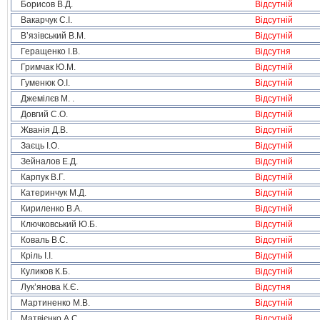
Борисов В.Д.
Відсутній
Вакарчук С.І.
Відсутній
В’язівський В.М.
Відсутній
Геращенко І.В.
Відсутня
Гримчак Ю.М.
Відсутній
Гуменюк О.І.
Відсутній
Джемілєв М. .
Відсутній
Довгий С.О.
Відсутній
Жванія Д.В.
Відсутній
Заєць І.О.
Відсутній
Зейналов Е.Д.
Відсутній
Карпук В.Г.
Відсутній
Катеринчук М.Д.
Відсутній
Кириленко В.А.
Відсутній
Ключковський Ю.Б.
Відсутній
Коваль В.С.
Відсутній
Кріль І.І.
Відсутній
Куликов К.Б.
Відсутній
Лук’янова К.Є.
Відсутня
Мартиненко М.В.
Відсутній
Матвієнко А.С.
Відсутній