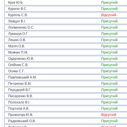
Крук Ю.Б.
Присутній
Курило В.С.
Присутній
Курпіль С.В.
Відсутній
Левцун В.І.
Присутній
Логвиненко О.С.
Присутній
Лукашук О.Г.
Присутній
Ляшко О.В.
Присутній
Маліч О.В.
Присутній
Мовчан П.М.
Присутній
Одарченко Ю.В.
Присутній
Олійник С.В.
Присутній
Осика С.Г.
Присутній
Павловський А.М.
Присутній
Петренко В.М.
Присутній
Пєрєдєрій В.Г.
Присутній
Писаренко В.В.
Присутній
Полохало В.І.
Присутній
Портнов А.В.
Присутній
Прокопчук Ю.В.
Відсутній
Радковський О.В.
Присутній