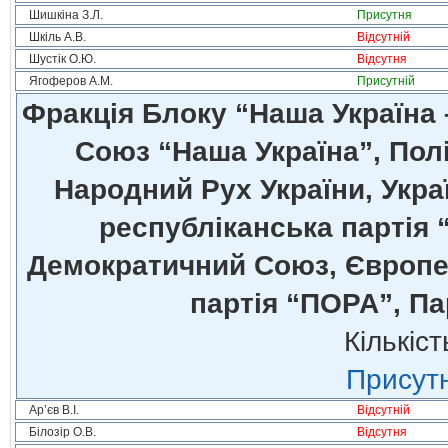
Шишкіна З.Л.
Присутня
Шкіль А.В.
Відсутній
Шустік О.Ю.
Відсутня
Ягоферов А.М.
Присутній
Фракція Блоку “Наша Україна
Союз “Наша Україна”, Полі
Народний Рух України, Укра
республіканська партія 
Демократичний Союз, Європей
партія “ПОРА”, Па
Кількіст
Присутн
Ар’єв В.І.
Відсутній
Білозір О.В.
Відсутня