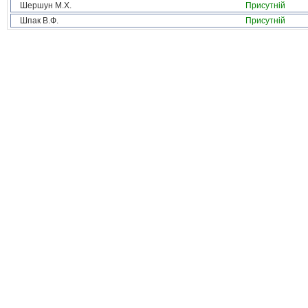
Шершун М.Х.
Присутній
Шпак В.Ф.
Присутній