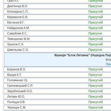
Грач Л.І.
Присутній
Дем’янчук В.О.
Присутня
Кілінкаров С.П.
Присутній
Мармазов Є.В.
Присутній
Матвєєв В.Г.
Присутній
Найдьонов А.М.
Присутній
Самойлик К.С.
Присутня
Тимошенко М.М.
Присутній
Храпов С.А.
Присутній
Шмельова С.О.
Присутня
Фракція “Блок Литвина” (Народна Парті
Кіл
При
Баранов В.О.
Присутній
Ващук К.Т.
Присутня
Головченко І.Б.
Присутній
Гриневецький С.Р.
Присутній
Зарубінський О.О.
Присутній
Литвин Ю.О.
Присутній
Поліщук О.В.
Присутній
Терещук С.М.
Присутній