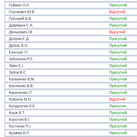
Гейман О.А.
Присутній
Гнаткевич Ю.В.
Відсутній
Губський Б.В.
Присутній
Давимука С.А.
Присутній
Денькович І.В.
Відсутній
Добряк Є.Д.
Присутній
Дубіль В.О.
Присутній
Єресько І.Г.
Присутній
Забзалюк Р.О.
Присутній
Зімін Є.І.
Присутній
Зубов В.С.
Присутній
Кальченко В.М.
Присутній
Каплієнко В.В.
Присутній
Кириленко І.Г.
Присутній
Ковзель М.О.
Відсутній
Кондратюк О.К.
Присутня
Корж В.Т.
Присутній
Коротюк В.І.
Присутній
Костенко П.І.
Присутній
Кравчук В.П.
Присутній