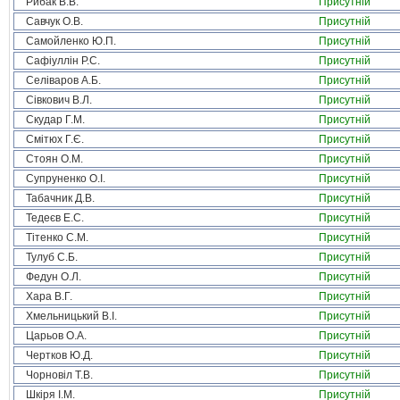
Рибак В.В.
Присутній
Савчук О.В.
Присутній
Самойленко Ю.П.
Присутній
Сафіуллін Р.С.
Присутній
Селіваров А.Б.
Присутній
Сівкович В.Л.
Присутній
Скудар Г.М.
Присутній
Смітюх Г.Є.
Присутній
Стоян О.М.
Присутній
Супруненко О.І.
Присутній
Табачник Д.В.
Присутній
Тедеєв Е.С.
Присутній
Тітенко С.М.
Присутній
Тулуб С.Б.
Присутній
Федун О.Л.
Присутній
Хара В.Г.
Присутній
Хмельницький В.І.
Присутній
Царьов О.А.
Присутній
Чертков Ю.Д.
Присутній
Чорновіл Т.В.
Присутній
Шкіря І.М.
Присутній