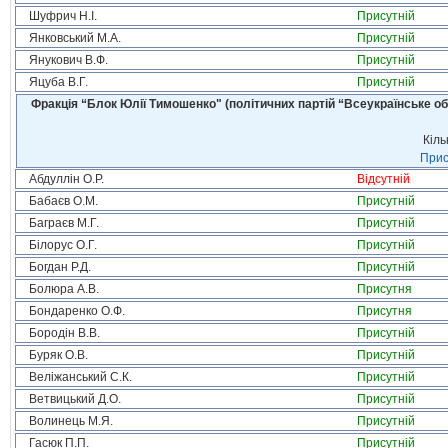
Шуфрич Н.І.
Присутній
Янковський М.А.
Присутній
Янукович В.Ф.
Присутній
Яцуба В.Г.
Присутній
Фракція “Блок Юлії Тимошенко" (політичних партій “Всеукраїнське об
Кіль
Прис
Абдуллін О.Р.
Відсутній
Бабаєв О.М.
Присутній
Баграєв М.Г.
Присутній
Білорус О.Г.
Присутній
Богдан Р.Д.
Присутній
Болюра А.В.
Присутня
Бондаренко О.Ф.
Присутня
Бородін В.В.
Присутній
Буряк О.В.
Присутній
Веліжанський С.К.
Присутній
Ветвицький Д.О.
Присутній
Волинець М.Я.
Присутній
Гасюк П.П.
Присутній