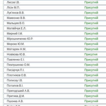
Лисов І.В.
Присутній
Лісін М.П.
Присутній
Лук’янов В.В.
Присутній
Макеєнко В.В.
Присутній
Мальцев В.О.
Присутній
Матвійчук Е.Л.
Присутній
Мирний І.М.
Присутній
Мірошниченко Ю.Р.
Присутній
Мороко Ю.М.
Присутній
Мхітарян Н.М.
Присутній
Новікова Ю.В.
Присутня
Павленко Е.І.
Присутній
Пеклушенко О.М.
Присутній
Писарчук П.І.
Присутній
Плотніков О.В.
Присутній
Попеску І.В.
Присутній
Потапов В.І.
Присутній
Пригодський А.В.
Присутній
Притика Д.М.
Присутній
Пшонка А.В.
Присутній