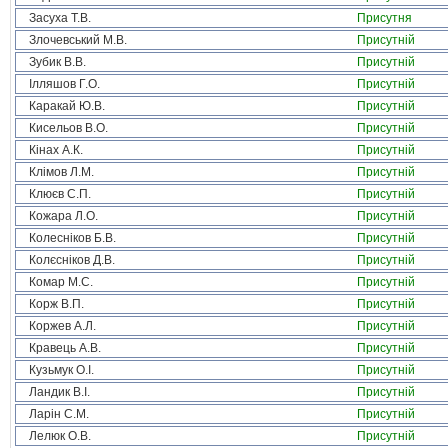
Засуха Т.В.
Присутня
Злочевський М.В.
Присутній
Зубик В.В.
Присутній
Ілляшов Г.О.
Присутній
Каракай Ю.В.
Присутній
Кисельов В.О.
Присутній
Кінах А.К.
Присутній
Клімов Л.М.
Присутній
Клюєв С.П.
Присутній
Кожара Л.О.
Присутній
Колесніков Б.В.
Присутній
Колєсніков Д.В.
Присутній
Комар М.С.
Присутній
Корж В.П.
Присутній
Коржев А.Л.
Присутній
Кравець А.В.
Присутній
Кузьмук О.І.
Присутній
Ландик В.І.
Присутній
Ларін С.М.
Присутній
Лелюк О.В.
Присутній