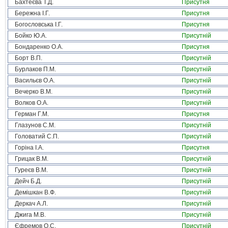
Бахтеєва Т.Д.
Присутня
Бережна І.Г.
Присутня
Богословська І.Г.
Присутня
Бойко Ю.А.
Присутній
Бондаренко О.А.
Присутня
Борт В.П.
Присутній
Бурлаков П.М.
Присутній
Васильєв О.А.
Присутній
Вечерко В.М.
Присутній
Волков О.А.
Присутній
Герман Г.М.
Присутня
Глазунов С.М.
Присутній
Головатий С.П.
Присутній
Горіна І.А.
Присутня
Грицак В.М.
Присутній
Гуреєв В.М.
Присутній
Дейч Б.Д.
Присутній
Демішкан В.Ф.
Присутній
Деркач А.Л.
Присутній
Джига М.В.
Присутній
Єфремов О.С.
Присутній