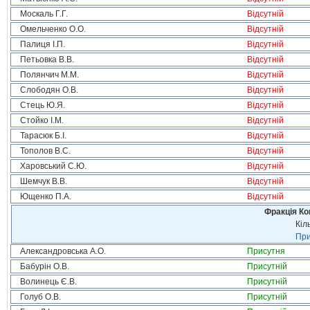
Москаль Г.Г.
Відсутній
Омельченко О.О.
Відсутній
Палиця І.П.
Відсутній
Петьовка В.В.
Відсутній
Полянчич М.М.
Відсутній
Слободян О.В.
Відсутній
Стець Ю.Я.
Відсутній
Стойко І.М.
Відсутній
Тарасюк Б.І.
Відсутній
Тополов В.С.
Відсутній
Харовський С.Ю.
Відсутній
Шемчук В.В.
Відсутній
Ющенко П.А.
Відсутній
Фракція Ком
Кіл
При
Александровська А.О.
Присутня
Бабурін О.В.
Присутній
Волинець Є.В.
Присутній
Голуб О.В.
Присутній