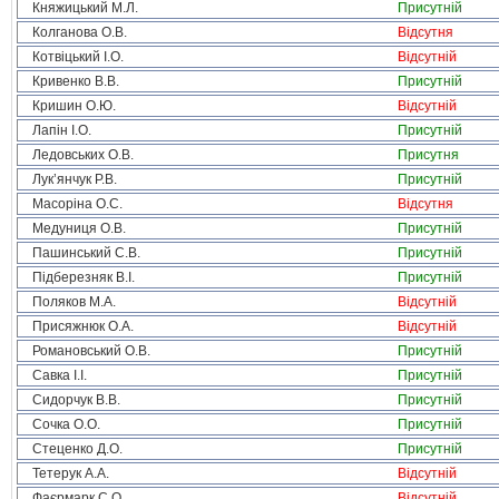
Княжицький М.Л.
Присутній
Колганова О.В.
Відсутня
Котвіцький І.О.
Відсутній
Кривенко В.В.
Присутній
Кришин О.Ю.
Відсутній
Лапін І.О.
Присутній
Ледовських О.В.
Присутня
Лук’янчук Р.В.
Присутній
Масоріна О.С.
Відсутня
Медуниця О.В.
Присутній
Пашинський С.В.
Присутній
Підберезняк В.І.
Присутній
Поляков М.А.
Відсутній
Присяжнюк О.А.
Відсутній
Романовський О.В.
Присутній
Савка І.І.
Присутній
Сидорчук В.В.
Присутній
Сочка О.О.
Присутній
Стеценко Д.О.
Присутній
Тетерук А.А.
Відсутній
Фаєрмарк С.О.
Відсутній