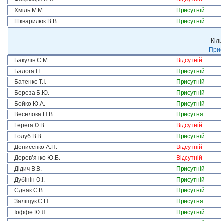
Хміль М.М.
Присутній
Шкварилюк В.В.
Присутній
Кіл
Прис
Бакулін Є.М.
Відсутній
Балога І.І.
Присутній
Батенко Т.І.
Присутній
Береза Б.Ю.
Присутній
Бойко Ю.А.
Присутній
Веселова Н.В.
Присутня
Герега О.В.
Відсутній
Голуб В.В.
Присутній
Денисенко А.П.
Відсутній
Дерев’янко Ю.Б.
Відсутній
Дідич В.В.
Присутній
Дубінін О.І.
Присутній
Єднак О.В.
Присутній
Заліщук С.П.
Присутня
Іоффе Ю.Я.
Присутній