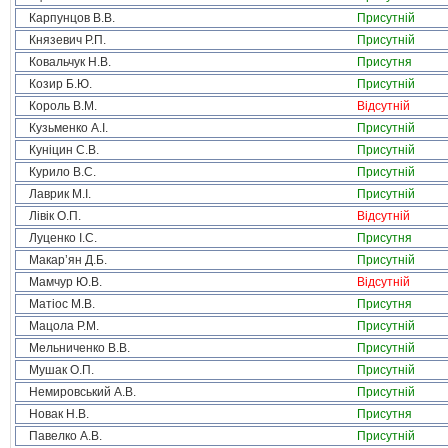
Карпунцов В.В.
Присутній
Князевич Р.П.
Присутній
Ковальчук Н.В.
Присутня
Козир Б.Ю.
Присутній
Король В.М.
Відсутній
Кузьменко А.І.
Присутній
Куніцин С.В.
Присутній
Курило В.С.
Присутній
Лаврик М.І.
Присутній
Лівік О.П.
Відсутній
Луценко І.С.
Присутня
Макар’ян Д.Б.
Присутній
Мамчур Ю.В.
Відсутній
Матіос М.В.
Присутня
Мацола Р.М.
Присутній
Мельниченко В.В.
Присутній
Мушак О.П.
Присутній
Немировський А.В.
Присутній
Новак Н.В.
Присутня
Павелко А.В.
Присутній