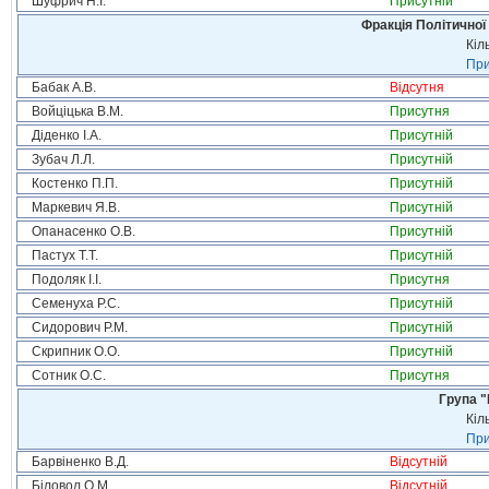
Шуфрич Н.І.
Присутній
Фракція Політичної
Кіл
При
Бабак А.В.
Відсутня
Войціцька В.М.
Присутня
Діденко І.А.
Присутній
Зубач Л.Л.
Присутній
Костенко П.П.
Присутній
Маркевич Я.В.
Присутній
Опанасенко О.В.
Присутній
Пастух Т.Т.
Присутній
Подоляк І.І.
Присутня
Семенуха Р.С.
Присутній
Сидорович Р.М.
Присутній
Скрипник О.О.
Присутній
Сотник О.С.
Присутня
Група "
Кіл
При
Барвіненко В.Д.
Відсутній
Біловол О.М.
Відсутній