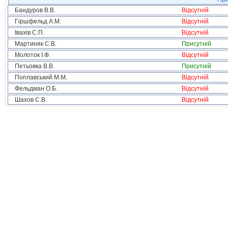
Бандуров В.В.
Відсутній
Гіршфельд А.М.
Відсутній
Івахів С.П.
Відсутній
Мартиняк С.В.
Присутній
Молоток І.Ф.
Відсутній
Петьовка В.В.
Присутній
Поплавський М.М.
Відсутній
Фельдман О.Б.
Відсутній
Шахов С.В.
Відсутній