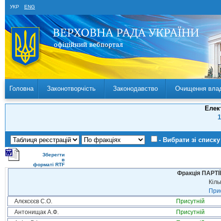
УКР
ENG
Головна
Законотворчість
Законодавство
Очищення вла
Елек
1
- Вибрати зі списку
Зберегти
в
форматі RTF
Фракція ПАРТ
Кіль
Прис
Алєксєєв С.О.
Присутній
Антонищак А.Ф.
Присутній