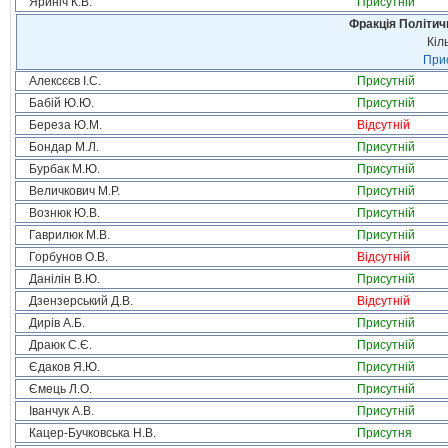
Яриніч К.В.
Присутній
Фракція Політи
Кіл
Прис
Алексєєв І.С.
Присутній
Бабій Ю.Ю.
Присутній
Береза Ю.М.
Відсутній
Бондар М.Л.
Присутній
Бурбак М.Ю.
Присутній
Величкович М.Р.
Присутній
Вознюк Ю.В.
Присутній
Гаврилюк М.В.
Присутній
Горбунов О.В.
Відсутній
Данілін В.Ю.
Присутній
Дзензерський Д.В.
Відсутній
Дирів А.Б.
Присутній
Драюк С.Є.
Присутній
Єдаков Я.Ю.
Присутній
Ємець Л.О.
Присутній
Іванчук А.В.
Присутній
Кацер-Бучковська Н.В.
Присутня