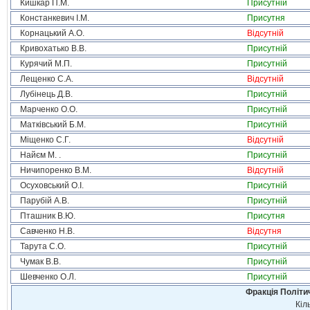
Кишкар П.М.
Присутній
Констанкевич І.М.
Присутня
Корнацький А.О.
Відсутній
Кривохатько В.В.
Присутній
Курячий М.П.
Присутній
Лещенко С.А.
Відсутній
Лубінець Д.В.
Присутній
Марченко О.О.
Присутній
Матківський Б.М.
Присутній
Міщенко С.Г.
Відсутній
Найєм М. .
Присутній
Ничипоренко В.М.
Відсутній
Осуховський О.І.
Присутній
Парубій А.В.
Присутній
Пташник В.Ю.
Присутня
Савченко Н.В.
Відсутня
Тарута С.О.
Присутній
Чумак В.В.
Присутній
Шевченко О.Л.
Присутній
Фракція Політич
Кіл