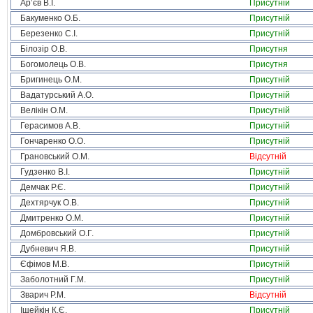
Ар’єв В.І.
Присутній
Бакуменко О.Б.
Присутній
Березенко С.І.
Присутній
Білозір О.В.
Присутня
Богомолець О.В.
Присутня
Бригинець О.М.
Присутній
Вадатурський А.О.
Присутній
Велікін О.М.
Присутній
Герасимов А.В.
Присутній
Гончаренко О.О.
Присутній
Грановський О.М.
Відсутній
Гудзенко В.І.
Присутній
Демчак Р.Є.
Присутній
Дехтярчук О.В.
Присутній
Дмитренко О.М.
Присутній
Домбровський О.Г.
Присутній
Дубневич Я.В.
Присутній
Єфімов М.В.
Присутній
Заболотний Г.М.
Присутній
Зварич Р.М.
Відсутній
Іщейкін К.Є.
Присутній