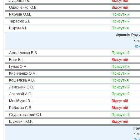
Луценко І.В.
Відсутній
Одарченко Ю.В.
Відсутній
Рябчин О.М.
Присутній
Тарасюк Б.І.
Присутній
Шкрум А.І.
Присутня
Фракція Ради
Кіл
При
Амельченко В.В.
Присутній
Вовк В.І.
Відсутній
Гулак О.М.
Присутній
Кириченко О.М.
Присутній
Кошелєва А.В.
Присутня
Ленський О.О.
Присутній
Лозовой А.С.
Присутній
Мосійчук І.В.
Відсутній
Рибалка С.В.
Відсутній
Скуратовський С.І.
Присутній
Шухевич Ю.Р.
Відсутній
Гру
Кіл
При