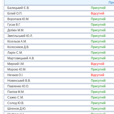
При
Балицький Є.В.
Присутній
Білий О.П.
Відсутній
Воропаєв Ю.М.
Присутній
Гусак В.Г.
Присутній
Добкін М.М.
Присутній
Звягільський Ю.Л.
Присутній
Кісельов А.М.
Присутній
Колєсніков Д.В.
Присутній
Ларін С.М.
Присутній
Мартовицький А.В.
Присутній
Мирний І.М.
Відсутній
Мороко Ю.М.
Присутній
Нечаєв О.І.
Відсутній
Новинський В.В.
Присутній
Павленко Ю.О.
Присутній
Папієв М.М.
Присутній
Сажко С.М.
Присутній
Солод Ю.В.
Присутній
Шпенов Д.Ю.
Присутній