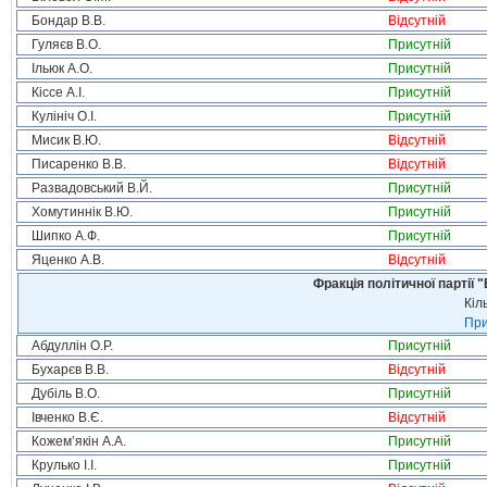
Бондар В.В.
Відсутній
Гуляєв В.О.
Присутній
Ільюк А.О.
Присутній
Кіссе А.І.
Присутній
Кулініч О.І.
Присутній
Мисик В.Ю.
Відсутній
Писаренко В.В.
Відсутній
Развадовський В.Й.
Присутній
Хомутиннік В.Ю.
Присутній
Шипко А.Ф.
Присутній
Яценко А.В.
Відсутній
Фракція політичної партії
Кіл
При
Абдуллін О.Р.
Присутній
Бухарєв В.В.
Відсутній
Дубіль В.О.
Присутній
Івченко В.Є.
Відсутній
Кожем’якін А.А.
Присутній
Крулько І.І.
Присутній