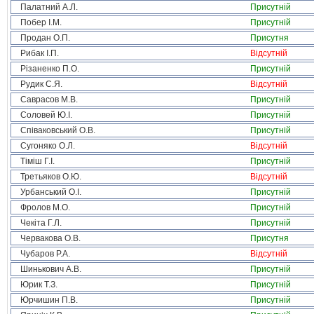
Палатний А.Л.
Присутній
Побер І.М.
Присутній
Продан О.П.
Присутня
Рибак І.П.
Відсутній
Різаненко П.О.
Присутній
Рудик С.Я.
Відсутній
Саврасов М.В.
Присутній
Соловей Ю.І.
Присутній
Співаковський О.В.
Присутній
Сугоняко О.Л.
Відсутній
Тіміш Г.І.
Присутній
Третьяков О.Ю.
Відсутній
Урбанський О.І.
Присутній
Фролов М.О.
Присутній
Чекіта Г.Л.
Присутній
Червакова О.В.
Присутня
Чубаров Р.А.
Відсутній
Шинькович А.В.
Присутній
Юрик Т.З.
Присутній
Юрчишин П.В.
Присутній