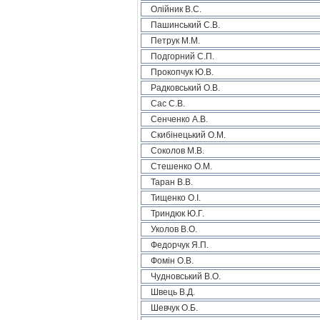
Олійник В.С.
Пашинський С.В.
Петрук М.М.
Подгорний С.П.
Прокопчук Ю.В.
Радковський О.В.
Сас С.В.
Сенченко А.В.
Скибінецький О.М.
Соколов М.В.
Стешенко О.М.
Таран В.В.
Тищенко О.І.
Триндюк Ю.Г.
Уколов В.О.
Федорчук Я.П.
Фомін О.В.
Чудновський В.О.
Швець В.Д.
Шевчук О.Б.