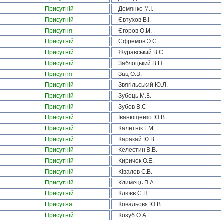
Присутній
Демянко М.І.
Присутній
Євтухов В.І.
Присутня
Єгоров О.М.
Присутній
Єфремов О.С.
Присутній
Журавський В.С.
Присутній
Заблоцький В.П.
Присутня
Зац О.В.
Присутній
Звягільський Ю.Л.
Присутній
Зубець М.В.
Присутній
Зубов В.С.
Присутній
Іванющенко Ю.В.
Присутній
Калетнік Г.М.
Присутній
Каракай Ю.В.
Присутній
Келестин В.В.
Присутній
Киричок О.Е.
Присутній
Ківалов С.В.
Присутній
Климець П.А.
Присутній
Клюєв С.П.
Присутня
Ковальова Ю.В.
Присутній
Козуб О.А.