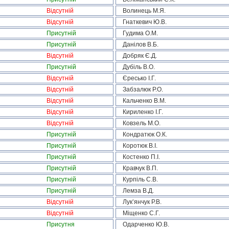
Відсутній
Волинець М.Я.
Відсутній
Гнаткевич Ю.В.
Присутній
Гудима О.М.
Присутній
Данілов В.Б.
Відсутній
Добряк Є.Д.
Присутній
Дубіль В.О.
Відсутній
Єресько І.Г.
Відсутній
Забзалюк Р.О.
Відсутній
Кальченко В.М.
Відсутній
Кириленко І.Г.
Відсутній
Ковзель М.О.
Присутній
Кондратюк О.К.
Присутній
Коротюк В.І.
Присутній
Костенко П.І.
Присутній
Кравчук В.П.
Присутній
Курпіль С.В.
Присутній
Лемза В.Д.
Відсутній
Лук’янчук Р.В.
Відсутній
Міщенко С.Г.
Присутня
Одарченко Ю.В.