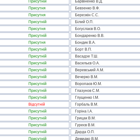
Присутній
Барвіненко В.Д.
Присутня
Бевзенко В.Ф.
Присутня
Березкін С.С.
Присутній
Білий О.П.
Присутня
Богуслаєв В.О.
Присутній
Бондаренко В.В.
Присутня
Бондик В.А.
Присутній
Борт В.П.
Присутній
Васадзе Т.Ш.
Присутній
Васильєв О.А.
Присутній
Веревський А.М.
Присутній
Вечерко В.М.
Присутній
Воропаєв Ю.М.
Присутній
Глазунов С.М.
Присутній
Глущенко І.М.
Відсутній
Горбаль В.М.
Присутній
Горіна І.А.
Присутній
Грицак В.М.
Присутній
Гуреєв В.М.
Присутній
Дарда О.П.
Присутній
Демидко В.М.