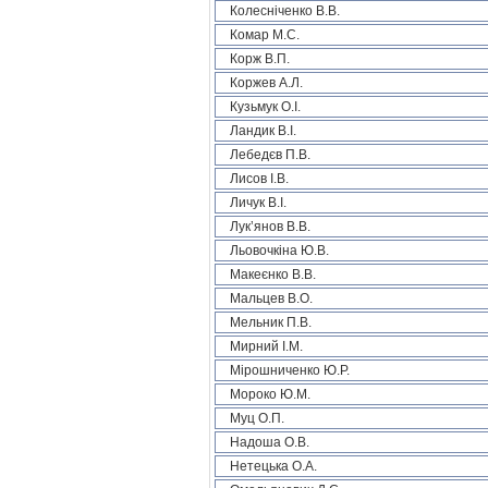
Колесніченко В.В.
Комар М.С.
Корж В.П.
Коржев А.Л.
Кузьмук О.І.
Ландик В.І.
Лебедєв П.В.
Лисов І.В.
Личук В.І.
Лук’янов В.В.
Льовочкіна Ю.В.
Макеєнко В.В.
Мальцев В.О.
Мельник П.В.
Мирний І.М.
Мірошниченко Ю.Р.
Мороко Ю.М.
Муц О.П.
Надоша О.В.
Нетецька О.А.