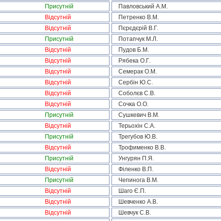
Присутній
Павловський А.М.
Відсутній
Петренко В.М.
Відсутній
Пєрєдєрій В.Г.
Присутній
Потапчук М.Л.
Відсутній
Пудов Б.М.
Відсутній
Рябека О.Г.
Відсутній
Семерак О.М.
Відсутній
Сербін Ю.С.
Відсутній
Соболєв С.В.
Відсутній
Сочка О.О.
Присутній
Сушкевич В.М.
Відсутній
Терьохін С.А.
Присутній
Трегубов Ю.В.
Відсутній
Трофименко В.В.
Присутній
Унгурян П.Я.
Відсутній
Філенко В.П.
Присутній
Чепинога В.М.
Відсутній
Шаго Є.П.
Відсутній
Шевченко А.В.
Відсутній
Шевчук С.В.