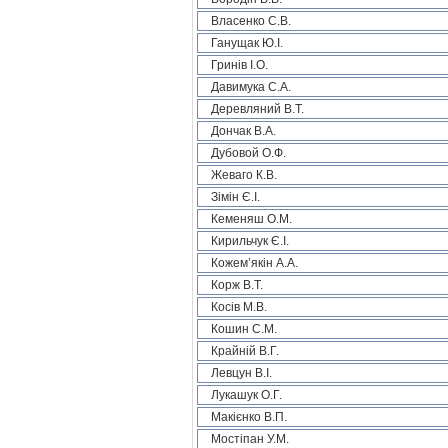
Власенко С.В.
Ганущак Ю.І.
Гринів І.О.
Давимука С.А.
Деревляний В.Т.
Дончак В.А.
Дубовой О.Ф.
Жеваго К.В.
Зімін Є.І.
Кеменяш О.М.
Кирильчук Є.І.
Кожем’якін А.А.
Корж В.Т.
Косів М.В.
Кошин С.М.
Крайній В.Г.
Левцун В.І.
Лукашук О.Г.
Макієнко В.П.
Мостіпан У.М.