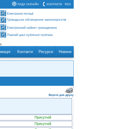
РАДА ОНЛАЙН
КОНТАКТИ
RSS
Електронні петиції
Громадське обговорення законопроєктів
Електронний кабінет громадянина
Повний цикл публічної політики
рмація
Контакти
Ресурси
Новини
Версія для друку
Присутній
Присутній