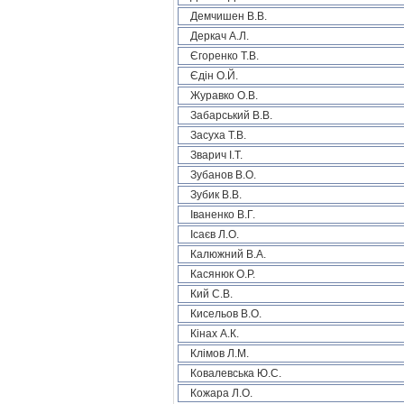
Демчишен В.В.
Деркач А.Л.
Єгоренко Т.В.
Єдін О.Й.
Журавко О.В.
Забарський В.В.
Засуха Т.В.
Зварич І.Т.
Зубанов В.О.
Зубик В.В.
Іваненко В.Г.
Ісаєв Л.О.
Калюжний В.А.
Касянюк О.Р.
Кий С.В.
Кисельов В.О.
Кінах А.К.
Клімов Л.М.
Ковалевська Ю.С.
Кожара Л.О.