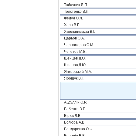
Табачник Я.П.
Толстенко В.Л.
Федун О.Л.
Хара В.Г.
Хмельницький В.І.
Царьов О.А.
Черноморов О.М.
Чечетов М.В.
Шенцев Д.О.
Шпенов Д.Ю.
Янковський М.А.
Ярощук В.І.
Абдуллін О.Р.
Бабенко В.Б.
Бірюк Л.В.
Болюра А.В.
Бондаренко О.Ф.
Бородін В.В.