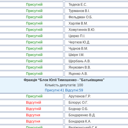
Присутній
Тедеєв Е.С.
Присутній
Турманов В.І.
Присутній
Фельдман О.Б.
Присутній
Харлім В.М.
Присутній
Хомутиннік В.Ю.
Присутній
Цюрко П.І.
Присутній
Чертков Ю.Д.
Присутній
Чуднов В.М.
Присутній
Шкіря І.М.
Присутній
Щербань А.В.
Присутній
Янукович В.В.
Присутній
Яценко А.В.
Фракція “Блок Юлії Тимошенко - "Батьківщина"
Кількість депутатів: 100
Присутні:41 Відсутні:59
Присутній
Арутюнов Г.Р.
Відсутній
Білорус О.Г.
Відсутній
Боднар О.Б.
Відсутня
Бондаренко В.Д.
Відсутня
Бондарєв К.А.
Присутній
Веліжанський С.К.