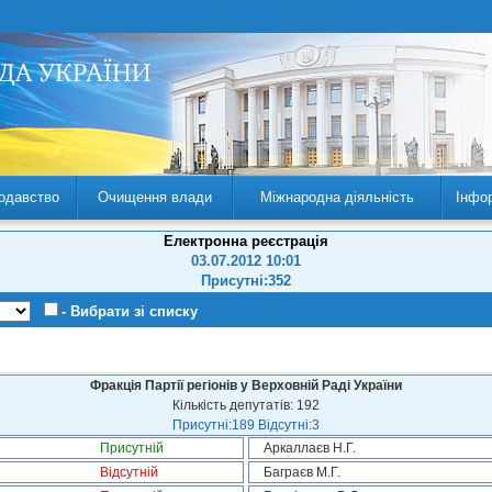
одавство
Очищення влади
Міжнародна діяльність
Інфо
Електронна реєстрація
03.07.2012 10:01
Присутні:352
- Вибрати зі списку
Фракція Партії регіонів у Верховній Раді України
Кількість депутатів: 192
Присутні:189 Відсутні:3
Присутній
Аркаллаєв Н.Г.
Відсутній
Баграєв М.Г.