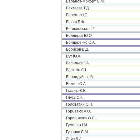
Баранов-Мохорт С.М.
Бахтеєва Т.Д.
Бережна І.Г.
Білаш Б.Ф.
Богословська І.Г.
Болдирєв Ю.О.
Бондаренко О.А.
Борисов В.Д.
Бут Ю.А.
Васильєв Г.А.
Васютін С.І.
Вернидубов І.В.
Волков О.А.
Гєллєр Є.Б.
Глусь С.К.
Головатий С.П.
Горбатюк А.О.
Горошкевич О.С.
Гуменюк І.М.
Гусаров С.М.
Дейч Б.Д.