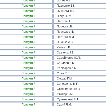
Присутній
Орлов А.В.
Присутній
Павленко Е.І.
Присутній
Писарчук П.І.
Присутній
Піскун С.М.
Присутній
Плохой І.І.
Присутній
Попеску І.В.
Присутній
Прасолов І.М.
Присутній
Притика Д.М.
Присутній
Пшонка А.В.
Присутній
Рибак В.В.
Присутній
Савченко І.В.
Присутній
Самойленко Ю.П.
Присутній
Сандлер Д.М.
Присутній
Селіваров А.Б.
Присутній
Сігал Є.Я.
Присутній
Скудар Г.М.
Присутній
Солошенко М.П.
Присутній
Стельмашенко В.П.
Присутній
Столар В.М.
Присутній
Сулковський П.Г.
Присутній
Сухий Я.М.