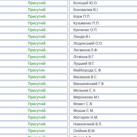
Присутній
Колоцей Ю.О.
Присутній
Коновалюк В.І.
Присутній
Корж П.П.
Присутній
Кузьменко П.П.
Присутній
Кунченко О.П.
Присутній
Ландік В.І.
Присутній
Лєщинський О.О.
Присутній
Литвинов Л.Ф.
Присутній
Літвінов В.Г.
Присутній
Луцький М.Г.
Присутня
Майборода С.Ф.
Присутній
Малишев В.С.
Присутній
Маньковський Г.В.
Присутній
Мельник С.А.
Присутній
Мироненко М.І.
Присутній
Момот С.В.
Присутній
Мошак С.М.
Присутній
Мхітарян Н.М.
Присутній
Наконечний В.Л.
Присутня
Олійник В.М.