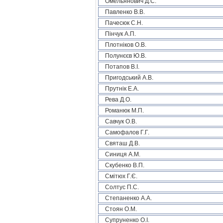
Омельянович Д.С.
Павленко В.В.
Пачесюк С.Н.
Пінчук А.П.
Плотніков О.В.
Полунєєв Ю.В.
Потапов В.І.
Пригодський А.В.
Прутнік Е.А.
Рева Д.О.
Романюк М.П.
Савчук О.В.
Самофалов Г.Г.
Святаш Д.В.
Синиця А.М.
Скубенко В.П.
Смітюх Г.Є.
Солтус П.С.
Степаненко А.А.
Стоян О.М.
Супруненко О.І.