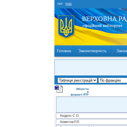
УКР
ENG
Головна
Законотворчість
Закон
Зберегти
в
форматі RTF
Андрос С.О.
Ахметов Р.Л.