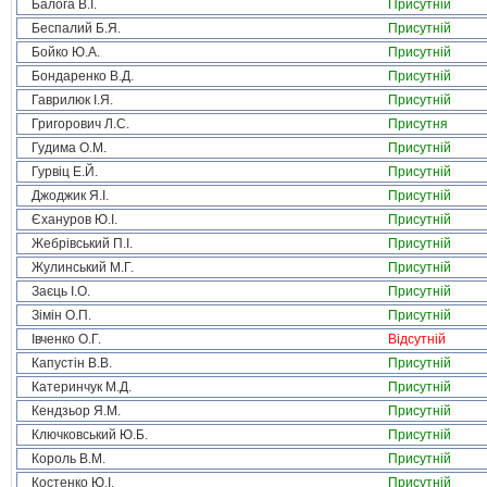
Балога В.І.
Присутній
Беспалий Б.Я.
Присутній
Бойко Ю.А.
Присутній
Бондаренко В.Д.
Присутній
Гаврилюк І.Я.
Присутній
Григорович Л.С.
Присутня
Гудима О.М.
Присутній
Гурвіц Е.Й.
Присутній
Джоджик Я.І.
Присутній
Єхануров Ю.І.
Присутній
Жебрівський П.І.
Присутній
Жулинський М.Г.
Присутній
Заєць І.О.
Присутній
Зімін О.П.
Присутній
Івченко О.Г.
Відсутній
Капустін В.В.
Присутній
Катеринчук М.Д.
Присутній
Кендзьор Я.М.
Присутній
Ключковський Ю.Б.
Присутній
Король В.М.
Присутній
Костенко Ю.І.
Присутній