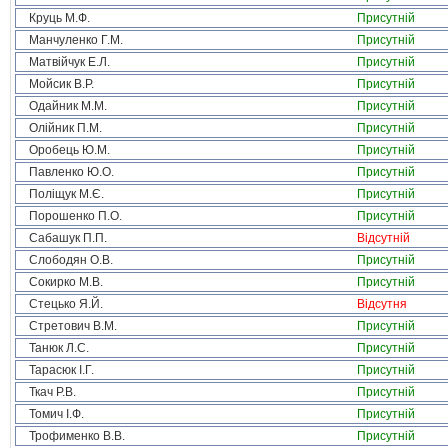
Круць М.Ф.
Присутній
Манчуленко Г.М.
Присутній
Матвійчук Е.Л.
Присутній
Мойсик В.Р.
Присутній
Одайник М.М.
Присутній
Олійник П.М.
Присутній
Оробець Ю.М.
Присутній
Павленко Ю.О.
Присутній
Поліщук М.Є.
Присутній
Порошенко П.О.
Присутній
Сабашук П.П.
Відсутній
Слободян О.В.
Присутній
Сокирко М.В.
Присутній
Стецько Я.Й.
Відсутня
Стретович В.М.
Присутній
Танюк Л.С.
Присутній
Тарасюк І.Г.
Присутній
Ткач Р.В.
Присутній
Томич І.Ф.
Присутній
Трофименко В.В.
Присутній