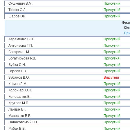
Сушкевич В.М.
Присутній
Тігіпко С.Л.
Присутній
Шаров І.Ф.
Присутній
Фрак
Кіл
При
Авраменко В.Ф.
Присутній
Антоньєва Г.П.
Присутня
Бастрига І.М.
Присутній
Богатирьова Р.В.
Присутня
Бубка С.Н.
Присутній
Горлов Г.В.
Присутній
Зубанов В.О.
Відсутній
Клімов Л.М.
Присутній
Колоніарі О.П.
Присутній
Коновалюк В.І.
Присутній
Круглов М.П.
Присутній
Ландик В.І.
Присутній
Макеєнко В.В.
Присутній
Панасовський О.Г.
Присутній
Рибак В.В.
Присутній