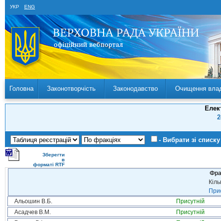
УКР
ENG
Головна
Законотворчість
Законодавство
Очищення вла
Елек
2
- Вибрати зі списку
Зберегти
в
форматі RTF
Фра
Кіль
Прис
Альошин В.Б.
Присутній
Асадчев В.М.
Присутній