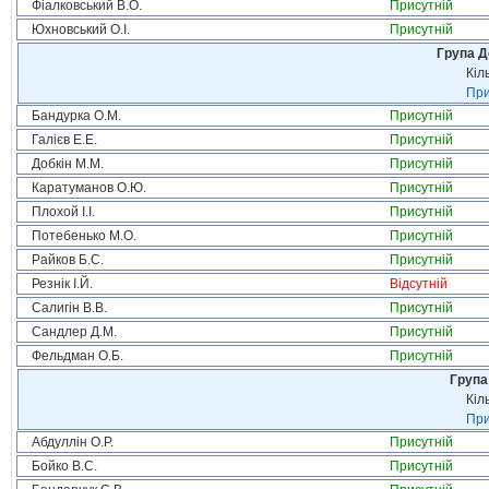
Фіалковський В.О.
Присутній
Юхновський О.І.
Присутній
Група Д
Кіл
При
Бандурка О.М.
Присутній
Галієв Е.Е.
Присутній
Добкін М.М.
Присутній
Каратуманов О.Ю.
Присутній
Плохой І.І.
Присутній
Потебенько М.О.
Присутній
Райков Б.С.
Присутній
Резнік І.Й.
Відсутній
Салигін В.В.
Присутній
Сандлер Д.М.
Присутній
Фельдман О.Б.
Присутній
Група
Кіл
При
Абдуллін О.Р.
Присутній
Бойко В.С.
Присутній