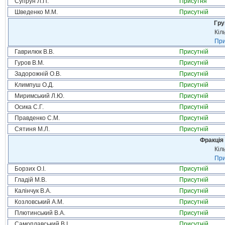
Супрун Л.П.
Присутня
Шведенко М.М.
Присутній
Гру
Кіл
При
Гаврилюк В.В.
Присутній
Гуров В.М.
Присутній
Задорожній О.В.
Присутній
Климпуш О.Д.
Присутній
Миримський Л.Ю.
Присутній
Осика С.Г.
Присутній
Правденко С.М.
Присутній
Сятиня М.Л.
Присутній
Фракція 
Кіл
При
Борзих О.І.
Присутній
Гладій М.В.
Присутній
Калінчук В.А.
Присутній
Козловський А.М.
Присутній
Плютинський В.А.
Присутній
Самоплавський В.І.
Присутній