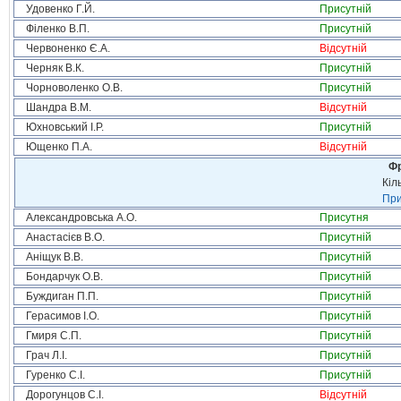
Удовенко Г.Й.
Присутній
Філенко В.П.
Присутній
Червоненко Є.А.
Відсутній
Черняк В.К.
Присутній
Чорноволенко О.В.
Присутній
Шандра В.М.
Відсутній
Юхновський І.Р.
Присутній
Ющенко П.А.
Відсутній
Фр
Кіл
При
Александровська А.О.
Присутня
Анастасієв В.О.
Присутній
Аніщук В.В.
Присутній
Бондарчук О.В.
Присутній
Буждиган П.П.
Присутній
Герасимов І.О.
Присутній
Гмиря С.П.
Присутній
Грач Л.І.
Присутній
Гуренко С.І.
Присутній
Дорогунцов С.І.
Відсутній