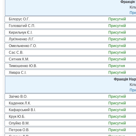
Фракція
Кіл
При
Білорус О.Г.
Присутній
Головатий С.П.
Присутній
Кирильчук Є.І.
Присутній
Лук'яненко Л.Г.
Присутній
Омельченко Г.О.
Присутній
Сас С.В.
Присутній
Ситник К.М.
Присутній
Тимошенко Ю.В.
Присутня
Хмара С.І.
Присутній
Фракція Нар
Кіл
При
Заічко В.О.
Присутній
Каденюк Л.К.
Присутній
Кафарський В.І.
Присутній
Крук Ю.Б.
Присутній
Олуйко В.М.
Присутній
Петров О.В.
Присутній