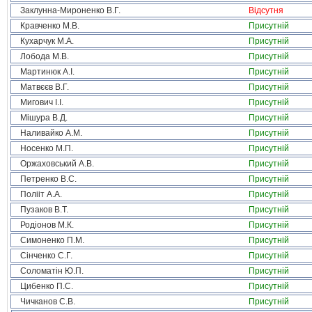
Заклунна-Мироненко В.Г.
Відсутня
Кравченко М.В.
Присутній
Кухарчук М.А.
Присутній
Лобода М.В.
Присутній
Мартинюк А.І.
Присутній
Матвєєв В.Г.
Присутній
Мигович І.І.
Присутній
Мішура В.Д.
Присутній
Наливайко А.М.
Присутній
Носенко М.П.
Присутній
Оржаховський А.В.
Присутній
Петренко В.С.
Присутній
Полііт А.А.
Присутній
Пузаков В.Т.
Присутній
Родіонов М.К.
Присутній
Симоненко П.М.
Присутній
Сінченко С.Г.
Присутній
Соломатін Ю.П.
Присутній
Цибенко П.С.
Присутній
Чичканов С.В.
Присутній