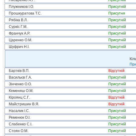
Писаренко А.Г.
Присутній
Плужников І.О.
Присутній
Прошкуратова Т.С.
Присутня
Рябіка В.Л.
Присутній
Суркіс Г.М.
Присутній
Франчук А.Р.
Присутній
Царенко О.М.
Присутній
Шуфрич Н.І.
Присутній
Кіл
При
Бартків В.П.
Відсутній
Васильєв Г.А.
Присутній
Зінченко О.О.
Присутній
Кеменяш О.М.
Присутній
Кіроянц С.Г.
Відсутній
Майстришин В.Я.
Відсутній
Насалик І.С.
Присутній
Ременюк О.І.
Присутній
Слабенко С.І.
Присутній
Стоян О.М.
Присутній