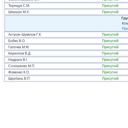
Терещук С.М.
Присутній
Шершун М.Х.
Присутній
Гру
Кіл
При
Астров–Шумілов Г.К.
Присутній
Бойко В.О.
Присутній
Гапочка М.М.
Присутній
Кириллов В.Д.
Присутній
Надрага В.І.
Присутній
Солошенко М.П.
Присутній
Фоменко К.О.
Присутня
Щербань В.П.
Присутній