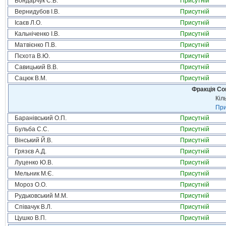
Бондарчук С.В.
Присутній
Вернидубов І.В.
Присутній
Ісаєв Л.О.
Присутній
Кальніченко І.В.
Присутній
Матвієнко П.В.
Присутній
Пєхота В.Ю.
Присутній
Савицький В.В.
Присутній
Сацюк В.М.
Присутній
Фракція Соц
Кіл
При
Баранівський О.П.
Присутній
Бульба С.С.
Присутній
Вінський Й.В.
Присутній
Грязєв А.Д.
Присутній
Луценко Ю.В.
Присутній
Мельник М.Є.
Присутній
Мороз О.О.
Присутній
Рудьковський М.М.
Присутній
Співачук В.Л.
Присутній
Цушко В.П.
Присутній