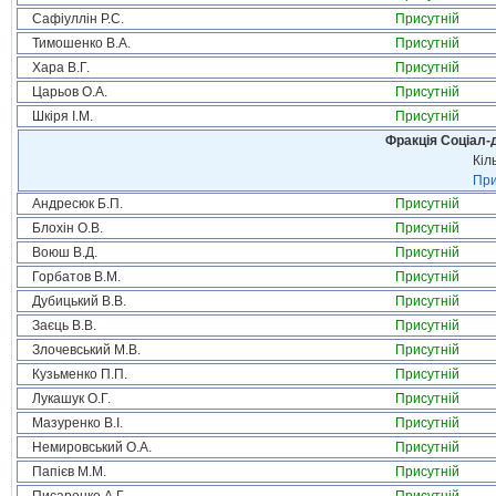
Сафіуллін Р.С.
Присутній
Тимошенко В.А.
Присутній
Хара В.Г.
Присутній
Царьов О.А.
Присутній
Шкіря І.М.
Присутній
Фракція Соціал-д
Кіл
При
Андресюк Б.П.
Присутній
Блохін О.В.
Присутній
Воюш В.Д.
Присутній
Горбатов В.М.
Присутній
Дубицький В.В.
Присутній
Заєць В.В.
Присутній
Злочевський М.В.
Присутній
Кузьменко П.П.
Присутній
Лукашук О.Г.
Присутній
Мазуренко В.І.
Присутній
Немировський О.А.
Присутній
Папієв М.М.
Присутній