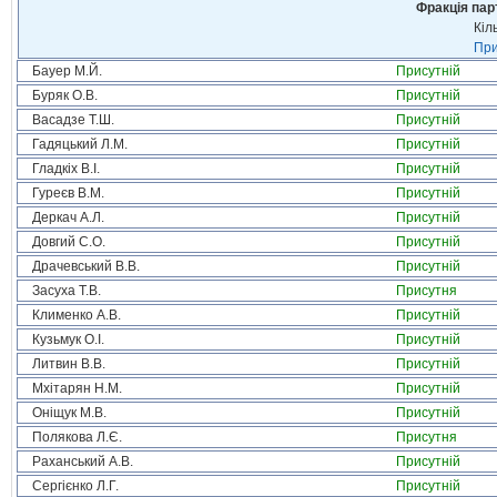
Фракція пар
Кіл
При
Бауер М.Й.
Присутній
Буряк О.В.
Присутній
Васадзе Т.Ш.
Присутній
Гадяцький Л.М.
Присутній
Гладкіх В.І.
Присутній
Гуреєв В.М.
Присутній
Деркач А.Л.
Присутній
Довгий С.О.
Присутній
Драчевський В.В.
Присутній
Засуха Т.В.
Присутня
Клименко А.В.
Присутній
Кузьмук О.І.
Присутній
Литвин В.В.
Присутній
Мхітарян Н.М.
Присутній
Оніщук М.В.
Присутній
Полякова Л.Є.
Присутня
Раханський А.В.
Присутній
Сергієнко Л.Г.
Присутній