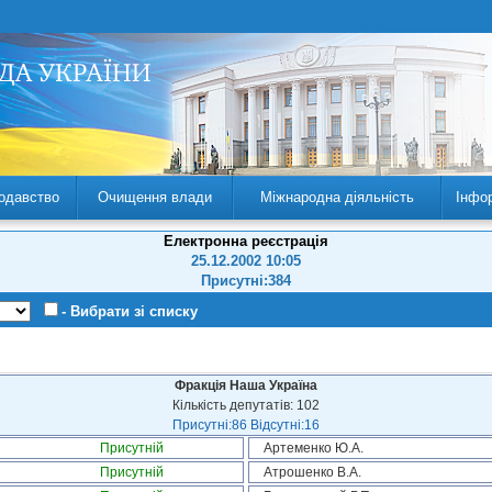
одавство
Очищення влади
Міжнародна діяльність
Інфо
Електронна реєстрація
25.12.2002 10:05
Присутні:384
- Вибрати зі списку
Фракція Наша Україна
Кількість депутатів: 102
Присутні:86 Відсутні:16
Присутній
Артеменко Ю.А.
Присутній
Атрошенко В.А.