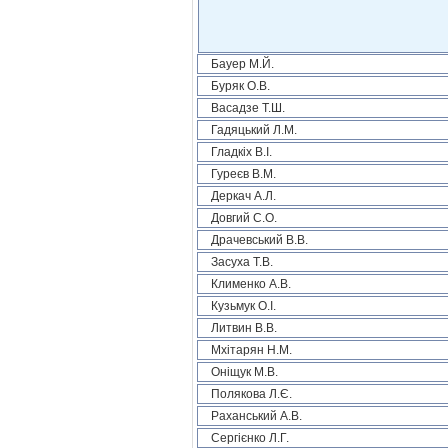
Бауер М.Й.
Буряк О.В.
Васадзе Т.Ш.
Гадяцький Л.М.
Гладкіх В.І.
Гуреєв В.М.
Деркач А.Л.
Довгий С.О.
Драчевський В.В.
Засуха Т.В.
Клименко А.В.
Кузьмук О.І.
Литвин В.В.
Мхітарян Н.М.
Оніщук М.В.
Полякова Л.Є.
Раханський А.В.
Сергієнко Л.Г.