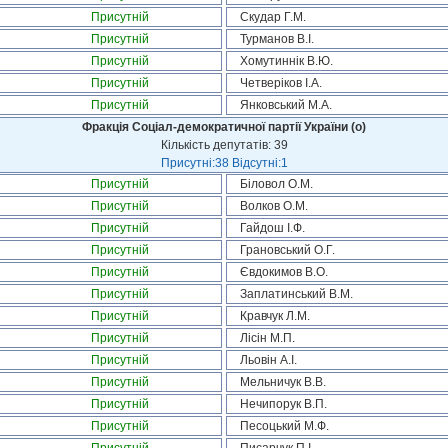
Присутній
Скудар Г.М.
Присутній
Турманов В.І.
Присутній
Хомутиннік В.Ю.
Присутній
Четверіков І.А.
Присутній
Янковський М.А.
Фракція Соціал-демократичної партії України (о)
Кількість депутатів: 39
Присутні:38 Відсутні:1
Присутній
Біловол О.М.
Присутній
Волков О.М.
Присутній
Гайдош І.Ф.
Присутній
Грановський О.Г.
Присутній
Євдокимов В.О.
Присутній
Заплатинський В.М.
Присутній
Кравчук Л.М.
Присутній
Лісін М.П.
Присутній
Льовін А.І.
Присутній
Мельничук В.В.
Присутній
Нечипорук В.П.
Присутній
Песоцький М.Ф.