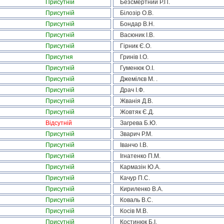
Присутній
Безсмертний Р.П.
Присутній
Білозір О.В.
Присутній
Бондар В.Н.
Присутній
Васюник І.В.
Присутній
Гірник Є.О.
Присутня
Гринів І.О.
Присутній
Гуменюк О.І.
Присутній
Джемілєв М. .
Присутній
Драч І.Ф.
Присутній
Жванія Д.В.
Присутній
Жовтяк Є.Д.
Відсутній
Загрева Б.Ю.
Присутній
Зварич Р.М.
Присутній
Іванчо І.В.
Присутній
Ігнатенко П.М.
Присутній
Кармазін Ю.А.
Присутній
Качур П.С.
Присутній
Кириленко В.А.
Присутній
Коваль В.С.
Присутній
Косів М.В.
Присутній
Костинюк Б.І.