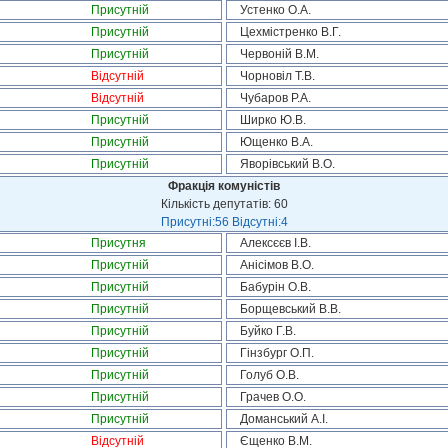
Присутній
Устенко О.А.
Присутній
Цехмістренко В.Г.
Присутній
Червоній В.М.
Відсутній
Чорновіл Т.В.
Відсутній
Чубаров Р.А.
Присутній
Ширко Ю.В.
Присутній
Ющенко В.А.
Присутній
Яворівський В.О.
Фракція комуністів
Кількість депутатів: 60
Присутні:56 Відсутні:4
Присутня
Алексєєв І.В.
Присутній
Анісімов В.О.
Присутній
Бабурін О.В.
Присутній
Борщевський В.В.
Присутній
Буйко Г.В.
Присутній
Гінзбург О.П.
Присутній
Голуб О.В.
Присутній
Грачев О.О.
Присутній
Доманський А.І.
Відсутній
Єщенко В.М.