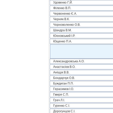
Удовенко Г.Й.
Філенко В.П.
Червоненко Є.А.
Черняк В.К.
Чорноволенко О.В.
Шандра В.М.
Юхновський І.Р.
Ющенко П.А.
Александровська А.О.
Анастасієв В.О.
Аніщук В.В.
Бондарчук О.В.
Буждиган П.П.
Герасимов І.О.
Гмиря С.П.
Грач Л.І.
Гуренко С.І.
Дорогунцов С.І.