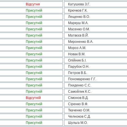
Відсутня
Катушева З.Г.
Присутній
Крючков Г.К.
Присутній
Лещенко В.О.
Присутній
Маркуш М.А.
Присутній
Масенко О.М.
Присутній
Матвєєв В.Й.
Присутній
Мироненко В.А.
Присутній
Мороз А.М.
Присутній
Новак В.М.
Присутній
Олійник Б.І.
Присутній
Парубок О.Н.
Присутній
Петров В.Б.
Присутній
Пономаренко Г.Г.
Присутній
Пхиденко С.С.
Присутній
Самойлик К.С.
Відсутній
Сімонов В.Д.
Присутній
Сіренко В.Ф.
Присутній
Ткаченко О.М.
Присутній
Челноков С.Д.
Присутній
Шульга М.О.