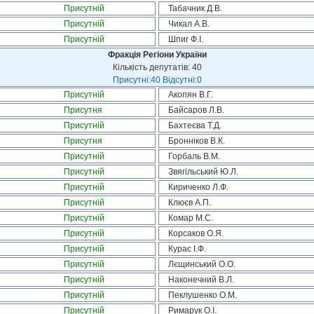
Присутній
Табачник Д.В.
Присутній
Чикал А.В.
Присутній
Шпиг Ф.І.
Фракція Регіони України
Кількість депутатів: 40
Присутні:40 Відсутні:0
Присутній
Акопян В.Г.
Присутня
Байсаров Л.В.
Присутній
Бахтеєва Т.Д.
Присутня
Бронніков В.К.
Присутній
Горбаль В.М.
Присутній
Звягільський Ю.Л.
Присутній
Кириченко Л.Ф.
Присутній
Клюєв А.П.
Присутній
Комар М.С.
Присутній
Корсаков О.Я.
Присутній
Курас І.Ф.
Присутній
Лєщинський О.О.
Присутній
Наконечний В.Л.
Присутній
Пеклушенко О.М.
Присутній
Римарук О.І.