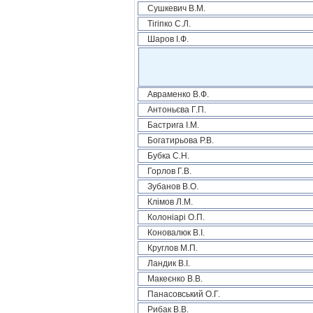
Сушкевич В.М.
Тігіпко С.Л.
Шаров І.Ф.
Авраменко В.Ф.
Антоньєва Г.П.
Бастрига І.М.
Богатирьова Р.В.
Бубка С.Н.
Горлов Г.В.
Зубанов В.О.
Клімов Л.М.
Колоніарі О.П.
Коновалюк В.І.
Круглов М.П.
Ландик В.І.
Макеєнко В.В.
Панасовський О.Г.
Рибак В.В.