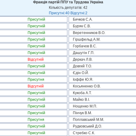
Фракція партій ППУ та Трудова Україна
Кількість депутатів: 42
Присутні:40 Відсутні:2
Присутній
Бичков С.А.
Присутній
Буряк С.В.
Присутній
Веретенников В.О.
Присутній
Гіршфельд А.М.
Присутній
Горбачов В.С.
Присутній
Дашутін Г.П.
Відсутній
Деркач Л.В.
Присутній
Довгий Т.О.
Присутній
Єдін О.Й.
Присутня
Іоффе Ю.Я.
Відсутній
Косьяненко О.В.
Присутній
Кукоба А.Т.
Присутній
Майко В.І.
Присутній
Нощенко М.П.
Присутній
Пінчук В.М.
Присутня
Поплавський М.М.
Присутній
Рудковський Д.О.
Присутній
Стребко С.К.