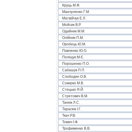
Круць М.Ф.
Манчуленко Г.М.
Матвійчук Е.Л.
Мойсик В.Р.
Одайник М.М.
Олійник П.М.
Оробець Ю.М.
Павленко Ю.О.
Поліщук М.Є.
Порошенко П.О.
Сабашук П.П.
Слободян О.В.
Сокирко М.В.
Стецько Я.Й.
Стретович В.М.
Танюк Л.С.
Тарасюк І.Г.
Ткач Р.В.
Томич І.Ф.
Трофименко В.В.