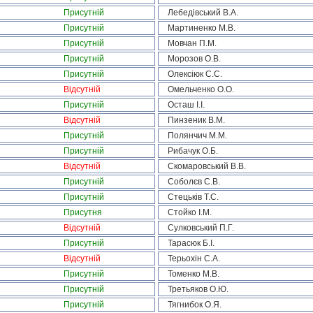
Присутній
Лебедівський В.А.
Присутній
Мартиненко М.В.
Присутній
Мовчан П.М.
Присутній
Морозов О.В.
Присутній
Олексіюк С.С.
Відсутній
Омельченко О.О.
Присутній
Осташ І.І.
Відсутній
Пинзеник В.М.
Присутній
Полянчич М.М.
Присутній
Рибачук О.Б.
Відсутній
Скомаровський В.В.
Присутній
Соболєв С.В.
Присутній
Стецьків Т.С.
Присутня
Стойко І.М.
Відсутній
Сулковський П.Г.
Присутній
Тарасюк Б.І.
Відсутній
Терьохін С.А.
Присутній
Томенко М.В.
Присутній
Третьяков О.Ю.
Присутній
Тягнибок О.Я.