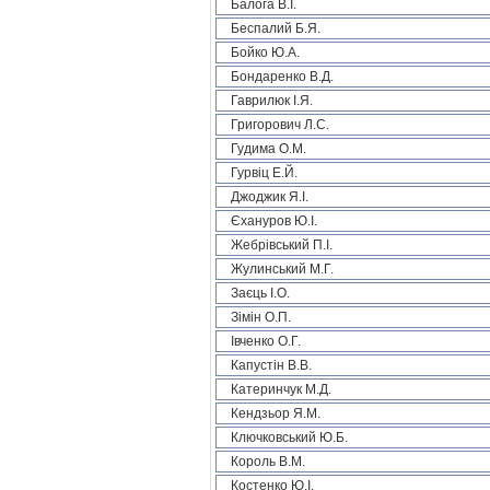
Балога В.І.
Беспалий Б.Я.
Бойко Ю.А.
Бондаренко В.Д.
Гаврилюк І.Я.
Григорович Л.С.
Гудима О.М.
Гурвіц Е.Й.
Джоджик Я.І.
Єхануров Ю.І.
Жебрівський П.І.
Жулинський М.Г.
Заєць І.О.
Зімін О.П.
Івченко О.Г.
Капустін В.В.
Катеринчук М.Д.
Кендзьор Я.М.
Ключковський Ю.Б.
Король В.М.
Костенко Ю.І.