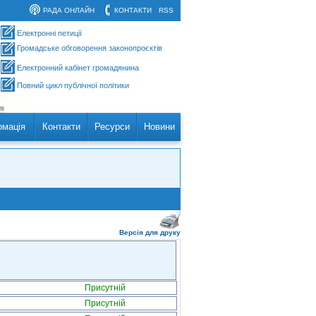
РАДА ОНЛАЙН
КОНТАКТИ
RSS
Електронні петиції
Громадське обговорення законопроєктів
Електронний кабінет громадянина
Повний цикл публічної політики
рмація
Контакти
Ресурси
Новини
Версія для друку
Присутній
Присутній