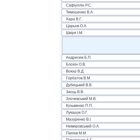
Сафіуллін Р.С.
Тимошенко В.А.
Хара В.Г.
Царьов О.А.
Шкіря І.М.
Андресюк Б.П.
Блохін О.В.
Воюш В.Д.
Горбатов В.М.
Дубицький В.В.
Заєць В.В.
Злочевський М.В.
Кузьменко П.П.
Лукашук О.Г.
Мазуренко В.І.
Немировський О.А.
Папієв М.М.