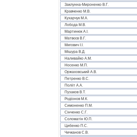
Заклунна-Мироненко В.Г.
Кравченко М.В.
Кухарчук М.А.
Лобода М.В.
Мартинюк А.І.
Матвєєв В.Г.
Мигович І.І.
Мішура В.Д.
Наливайко А.М.
Носенко М.П.
Оржаховський А.В.
Петренко В.С.
Полііт А.А.
Пузаков В.Т.
Родіонов М.К.
Симоненко П.М.
Сінченко С.Г.
Соломатін Ю.П.
Цибенко П.С.
Чичканов С.В.