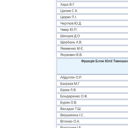
Хара В.Г.
Цапюк С.К.
Цюрко П.І.
Чертков Ю.Д.
Чмир Ю.П.
Шенцев Д.О.
Щербань А.В.
Якименко М.Є.
Янукович В.В.
Фракція Блок Юлії Тимошен
Абдуллін О.Р.
Баграєв М.Г.
Бірюк Л.В.
Бондаренко О.Ф.
Буряк О.В.
Васадзе Т.Ш.
Вершиніна І.С.
Вітенко О.А.
Воротнюк І.Б.