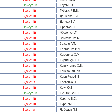
Присутній
Глусь С.К.
Відсутній
Губський Б.В.
Відсутній
Денісова Л.Л.
Відсутній
Дончак В.А.
Присутній
Єресько І.Г.
Відсутній
Жиденко І.Г.
Відсутній
Замковенко М.І.
Відсутній
Зозуля Р.П.
Відсутній
Кальченко В.М.
Відсутній
Кеменяш О.М.
Відсутній
Кирильчук Є.І.
Відсутній
Ковтуненко О.В.
Відсутній
Константинов Є.С.
Відсутній
Корнійчук Є.В.
Відсутня
Костенко П.І.
Відсутній
Крук Ю.Б.
Присутній
Кузьменко П.П.
Відсутній
Курило В.С.
Відсутній
Курпіль С.В.
Відсутня
Лебедєв П.В.