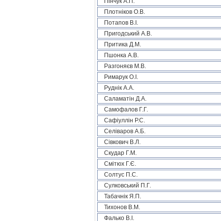
Пінчук А.П.
Плотніков О.В.
Потапов В.І.
Пригодський А.В.
Притика Д.М.
Пшонка А.В.
Разгоняєв М.В.
Римарук О.І.
Руднік А.А.
Саламатін Д.А.
Самофалов Г.Г.
Сафіуллін Р.С.
Селіваров А.Б.
Сівкович В.Л.
Скудар Г.М.
Смітюх Г.Є.
Солтус П.С.
Сулковський П.Г.
Табачнік Я.П.
Тихонов В.М.
Фалько В.І.