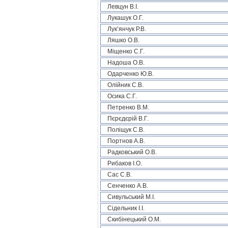
Левцун В.І.
Лукашук О.Г.
Лук’янчук Р.В.
Ляшко О.В.
Міщенко С.Г.
Надоша О.В.
Одарченко Ю.В.
Олійник С.В.
Осика С.Г.
Петренко В.М.
Пєрєдєрій В.Г.
Поліщук С.В.
Портнов А.В.
Радковський О.В.
Рибаков І.О.
Сас С.В.
Сенченко А.В.
Сивульський М.І.
Сідельник І.І.
Скибінецький О.М.