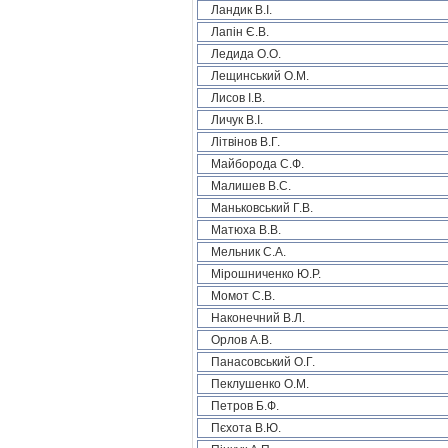
Ландик В.І.
Лапін Є.В.
Ледида О.О.
Лещинський О.М.
Лисов І.В.
Личук В.І.
Літвінов В.Г.
Майборода С.Ф.
Малишев В.С.
Маньковський Г.В.
Матюха В.В.
Мельник С.А.
Мірошниченко Ю.Р.
Момот С.В.
Наконечний В.Л.
Орлов А.В.
Панасовський О.Г.
Пеклушенко О.М.
Петров Б.Ф.
Пєхота В.Ю.