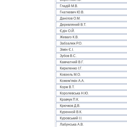
Гладій М.В.
Гнаткевич Ю.В.
Данілов О.М.
Деревляний В.Т.
Єдін О.Й.
Жеваго К.В.
Забзалюк Р.О.
Зімін Є.І.
Зубов В.С.
Камчатний В.Г.
Кириленко І.Г.
Ковзель М.О.
Кожем’якін А.А.
Корж В.Т.
Королевська Н.Ю.
Кравчук П.К.
Крючков Д.В.
Куренной В.К.
Куровський І.І.
Лабунська А.В.