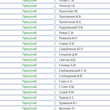
Присутній
Піскун С.М.
Присутній
Попеску І.В.
Присутній
Прасолов І.М.
Присутній
Присяжнюк М.В.
Присутній
Прокопенко В.Є.
Присутній
Радзієвський О.В.
Присутній
Рижук С.М.
Присутній
Романюк М.П.
Присутній
Савчук О.В.
Присутній
Самойленко Ю.П.
Присутній
Сандлер Д.М.
Присутній
Святаш Д.В.
Присутній
Синиця А.М.
Присутній
Скубашевський С.В.
Присутній
Слободянюк В.Й.
Присутній
Сокіл А.О.
Присутній
Стоян О.М.
Присутній
Сухий Я.М.
Присутній
Тедеєв Е.С.
Присутній
Турманов В.І.
Присутній
Фесенко Л.І.