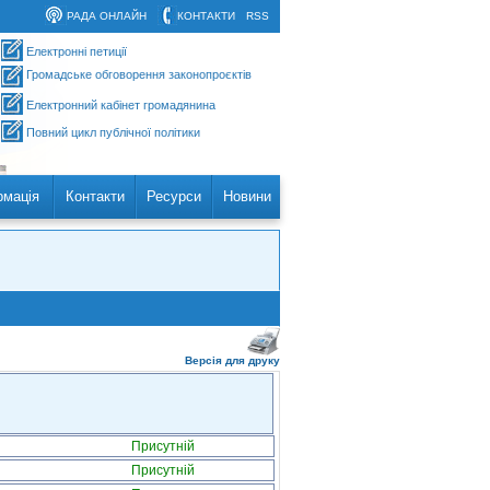
РАДА ОНЛАЙН
КОНТАКТИ
RSS
Електронні петиції
Громадське обговорення законопроєктів
Електронний кабінет громадянина
Повний цикл публічної політики
рмація
Контакти
Ресурси
Новини
Версія для друку
Присутній
Присутній