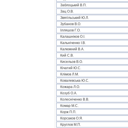
Заблоцький В.П.
Зац О.В.
Звягільський Ю.Л.
Зубанов В.О.
Ілляшов Г.О.
Калашніков О.І.
Кальніченко І.В.
Калюжний В.А.
Кий С.В.
Кисельов В.О.
Кічатий Ю.С.
Клімов Л.М.
Ковалевська Ю.С.
Кожара Л.О.
Козуб О.А.
Колесніченко В.В.
Комар М.С.
Корж П.П.
Корсаков О.Я.
Круглов М.П.