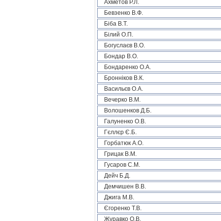
Ахметов Р.Л.
Бевзенко В.Ф.
Біба В.Т.
Білий О.П.
Богуслаєв В.О.
Бондар В.О.
Бондаренко О.А.
Бронніков В.К.
Васильєв О.А.
Вечерко В.М.
Волошенков Д.Б.
Галуненко О.В.
Гєллєр Є.Б.
Горбатюк А.О.
Грицак В.М.
Гусаров С.М.
Дейч Б.Д.
Демчишен В.В.
Джига М.В.
Єгоренко Т.В.
Журавко О.В.