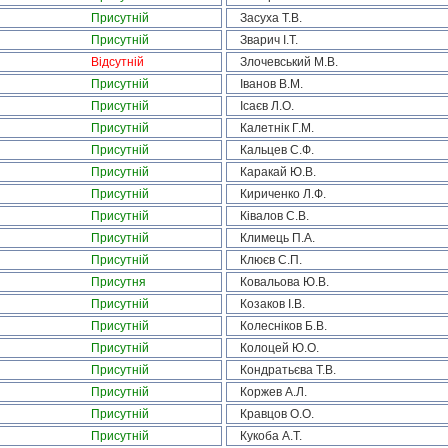
Присутній
Засуха Т.В.
Присутній
Зварич І.Т.
Відсутній
Злочевський М.В.
Присутній
Іванов В.М.
Присутній
Ісаєв Л.О.
Присутній
Калетнік Г.М.
Присутній
Кальцев С.Ф.
Присутній
Каракай Ю.В.
Присутній
Кириченко Л.Ф.
Присутній
Ківалов С.В.
Присутній
Климець П.А.
Присутній
Клюєв С.П.
Присутня
Ковальова Ю.В.
Присутній
Козаков І.В.
Присутній
Колесніков Б.В.
Присутній
Колоцей Ю.О.
Присутній
Кондратьєва Т.В.
Присутній
Коржев А.Л.
Присутній
Кравцов О.О.
Присутній
Кукоба А.Т.