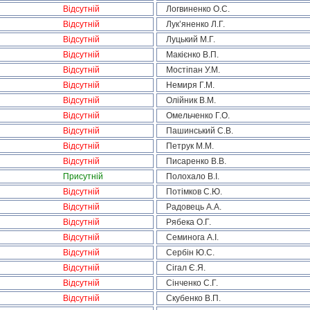
Відсутній
Логвиненко О.С.
Відсутній
Лук’яненко Л.Г.
Відсутній
Луцький М.Г.
Відсутній
Макієнко В.П.
Відсутній
Мостіпан У.М.
Відсутній
Немиря Г.М.
Відсутній
Олійник В.М.
Відсутній
Омельченко Г.О.
Відсутній
Пашинський С.В.
Відсутній
Петрук М.М.
Відсутній
Писаренко В.В.
Присутній
Полохало В.І.
Відсутній
Потімков С.Ю.
Відсутній
Радовець А.А.
Відсутній
Рябека О.Г.
Відсутній
Семинога А.І.
Відсутній
Сербін Ю.С.
Відсутній
Сігал Є.Я.
Відсутній
Сінченко С.Г.
Відсутній
Скубенко В.П.