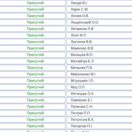
Присутній
Ландік В.І.
Присутній
Ларін С.М.
Присутній
Лелюк О.В.
Присутній
Лєщинський О.О.
Присутній
Литвинов Л.Ф.
Присутній
Лісін М.П.
Присутній
Лук’янов В.В.
Присутній
Макеєнко В.В.
Присутній
Мальцев В.О.
Присутній
Матвійчук Е.Л.
Присутня
Мельник П.В.
Присутній
Мироненко М.І.
Присутній
Мітрошкін І.О.
Присутній
Муц О.П.
Присутній
Нетецька О.А.
Присутній
Павленко Е.І.
Присутній
Пачесюк С.Н.
Присутній
Петрик П.П.
Присутній
Петросов В.А.
Присутній
Писарчук П.І.