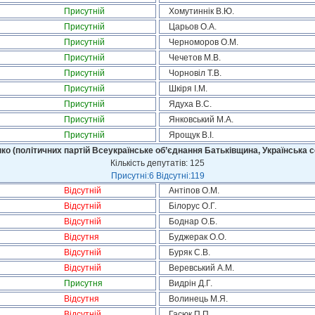
Присутній
Хомутиннік В.Ю.
Присутній
Царьов О.А.
Присутній
Черноморов О.М.
Присутній
Чечетов М.В.
Присутній
Чорновіл Т.В.
Присутній
Шкіря І.М.
Присутній
Ядуха В.С.
Присутній
Янковський М.А.
Присутній
Ярощук В.І.
ко (політичних партій Всеукраїнське об’єднання Батьківщина, Українська с
Кількість депутатів: 125
Присутні:6 Відсутні:119
Відсутній
Антіпов О.М.
Відсутній
Білорус О.Г.
Відсутній
Боднар О.Б.
Відсутня
Буджерак О.О.
Відсутній
Буряк С.В.
Відсутній
Веревський А.М.
Присутня
Видрін Д.Г.
Відсутня
Волинець М.Я.
Відсутній
Гасюк П.П.