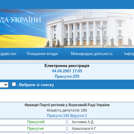
одавство
Очищення влади
Міжнародна діяльність
Інфо
Електронна реєстрація
04.04.2007 17:05
Присутні:255
- Вибрати зі списку
Фракція Партії регіонів у Верховній Раді України
Кількість депутатів: 186
Присутні:185 Відсутні:1
Присутній
Антемюк А.Д.
Присутня
Аркаллаєв Н.Г.