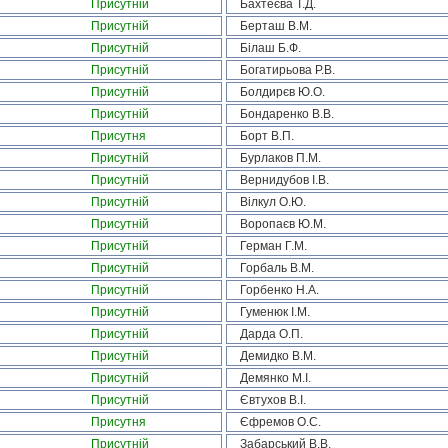
Присутній
Бахтеєва Т.Д.
Присутній
Берташ В.М.
Присутній
Білаш Б.Ф.
Присутній
Богатирьова Р.В.
Присутній
Болдирєв Ю.О.
Присутній
Бондаренко В.В.
Присутня
Борт В.П.
Присутній
Бурлаков П.М.
Присутній
Вернидубов І.В.
Присутній
Вілкул О.Ю.
Присутній
Воропаєв Ю.М.
Присутній
Герман Г.М.
Присутній
Горбаль В.М.
Присутній
Горбенко Н.А.
Присутній
Гуменюк І.М.
Присутній
Дарда О.П.
Присутній
Демидко В.М.
Присутній
Демянко М.І.
Присутній
Євтухов В.І.
Присутня
Єфремов О.С.
Присутній
Забарський В.В.