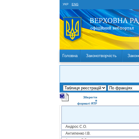
УКР
ENG
Головна
Законотворчість
Закон
Зберегти
в
форматі RTF
Андрос С.О.
Антипенко І.В.