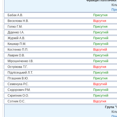
Фракція Політичної
Кіл
При
Бабак А.В.
Присутня
Веселова Н.В.
Відсутня
Гопко Г.М.
Присутня
Діденко І.А.
Присутній
Журжій А.В.
Присутній
Кишкар П.М.
Присутній
Костенко П.П.
Відсутній
Лаврик О.В.
Присутній
Мірошніченко І.В.
Присутній
Острікова Т.Г.
Відсутня
Підлісецький Л.Т.
Присутній
Пташник В.Ю.
Присутня
Семенуха Р.С.
Відсутній
Сидорович Р.М.
Присутній
Скрипник О.О.
Присутній
Сотник О.С.
Відсутня
Група "
Кіл
При