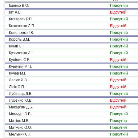
Іщенко В.О.
Присутній
Кіт А.Б.
Відсутній
Князевич Р.П.
Присутній
Козаченко Л.П.
Відсутній
Кононенко І.В.
Присутній
Король В.М.
Присутній
Кубів С.І.
Присутній
Кузьменко А.І.
Присутній
Куніцин С.В.
Відсутній
Курячий М.П.
Присутній
Кучер М.І.
Присутній
Лесюк Я.В.
Відсутній
Лівік О.П.
Відсутній
Лубінець Д.В.
Присутній
Луценко Ю.В.
Відсутній
Макар’ян Д.Б.
Відсутній
Мамчур Ю.В.
Присутній
Матіос М.В.
Присутня
Матузко О.О.
Присутня
Мельник С.І.
Присутній