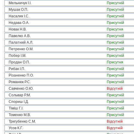
Мельничук І.І.
Присутній
Мушак О.П.
Присутній
Насалик І.С.
Присутній
Недава О.А.
Присутній
Новак Н.В.
Присутня
Павелко А.В.
Присутній
Палатний А.Л.
Присутній
Петренко О.М.
Присутній
Побер І.М.
Присутній
Продан О.П.
Присутня
Рибак І.П.
Присутній
Різаненко П.О.
Присутній
Романюк Р.С.
Присутній
Савченко О.Ю.
Відсутній
Сольвар Р.М.
Присутній
Спориш І.Д.
Присутній
Тіміш Г.І.
Присутній
Томенко М.В.
Присутній
Тригубенко С.М.
Відсутній
Усов К.Г.
Відсутній