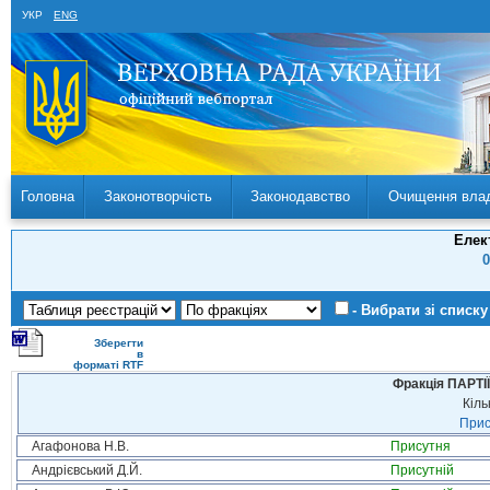
УКР
ENG
Головна
Законотворчість
Законодавство
Очищення вла
Елек
0
- Вибрати зі списку
Зберегти
в
форматі RTF
Фракція ПАРТ
Кіль
Прис
Агафонова Н.В.
Присутня
Андрієвський Д.Й.
Присутній