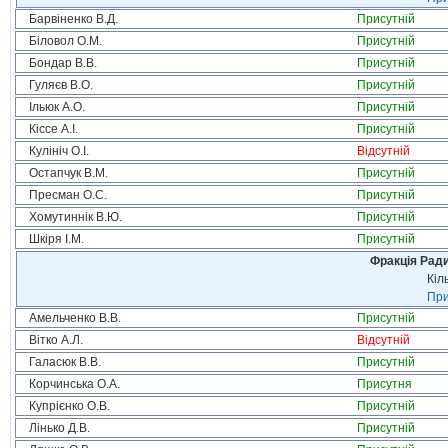
Барвіненко В.Д.
Присутній
Біловол О.М.
Присутній
Бондар В.В.
Присутній
Гуляєв В.О.
Присутній
Ільюк А.О.
Присутній
Кіссе А.І.
Присутній
Кулініч О.І.
Відсутній
Остапчук В.М.
Присутній
Пресман О.С.
Присутній
Хомутиннік В.Ю.
Присутній
Шкіря І.М.
Присутній
Фракція Ради
Кіл
При
Амельченко В.В.
Присутній
Вітко А.Л.
Відсутній
Галасюк В.В.
Присутній
Корчинська О.А.
Присутня
Купрієнко О.В.
Присутній
Лінько Д.В.
Присутній