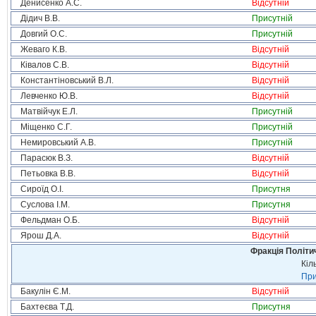
Денисенко А.С.
Відсутній
Дідич В.В.
Присутній
Довгий О.С.
Присутній
Жеваго К.В.
Відсутній
Ківалов С.В.
Відсутній
Константіновський В.Л.
Відсутній
Левченко Ю.В.
Відсутній
Матвійчук Е.Л.
Присутній
Міщенко С.Г.
Присутній
Немировський А.В.
Присутній
Парасюк В.З.
Відсутній
Петьовка В.В.
Відсутній
Сироїд О.І.
Присутня
Суслова І.М.
Присутня
Фельдман О.Б.
Відсутній
Ярош Д.А.
Відсутній
Фракція Політич
Кіл
При
Бакулін Є.М.
Відсутній
Бахтеєва Т.Д.
Присутня