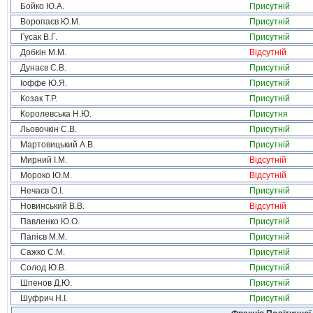
Бойко Ю.А.
Присутній
Воропаєв Ю.М.
Присутній
Гусак В.Г.
Присутній
Добкін М.М.
Відсутній
Дунаєв С.В.
Присутній
Іоффе Ю.Я.
Присутній
Козак Т.Р.
Присутній
Королевська Н.Ю.
Присутня
Льовочкін С.В.
Присутній
Мартовицький А.В.
Присутній
Мирний І.М.
Відсутній
Мороко Ю.М.
Відсутній
Нечаєв О.І.
Присутній
Новинський В.В.
Відсутній
Павленко Ю.О.
Присутній
Папієв М.М.
Присутній
Сажко С.М.
Присутній
Солод Ю.В.
Присутній
Шпенов Д.Ю.
Присутній
Шуфрич Н.І.
Присутній