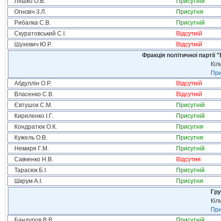
Ляшко О.В.
Присутній
Огнєвіч З.Л.
Присутня
Рибалка С.В.
Присутній
Скуратовський С.І.
Відсутній
Шухевич Ю.Р.
Відсутній
Фракція політичної партії
Кіл
При
Абдуллін О.Р.
Відсутній
Власенко С.В.
Відсутній
Євтушок С.М.
Присутній
Кириленко І.Г.
Присутній
Кондратюк О.К.
Присутня
Кужель О.В.
Присутня
Немиря Г.М.
Присутній
Савченко Н.В.
Відсутня
Тарасюк Б.І.
Присутній
Шкрум А.І.
Присутня
Гру
Кіл
При
Бандуров В.В.
Присутній