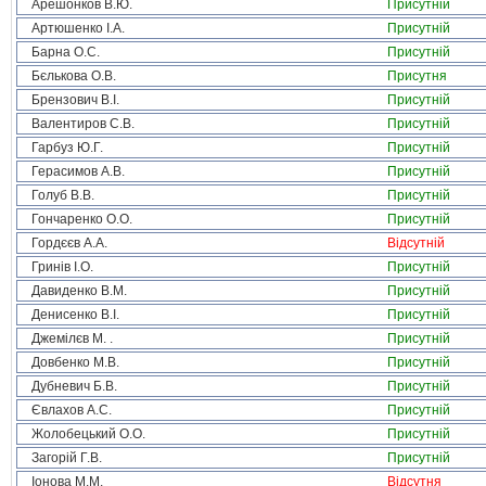
Арешонков В.Ю.
Присутній
Артюшенко І.А.
Присутній
Барна О.С.
Присутній
Бєлькова О.В.
Присутня
Брензович В.І.
Присутній
Валентиров С.В.
Присутній
Гарбуз Ю.Г.
Присутній
Герасимов А.В.
Присутній
Голуб В.В.
Присутній
Гончаренко О.О.
Присутній
Гордєєв А.А.
Відсутній
Гринів І.О.
Присутній
Давиденко В.М.
Присутній
Денисенко В.І.
Присутній
Джемілєв М. .
Присутній
Довбенко М.В.
Присутній
Дубневич Б.В.
Присутній
Євлахов А.С.
Присутній
Жолобецький О.О.
Присутній
Загорій Г.В.
Присутній
Іонова М.М.
Відсутня