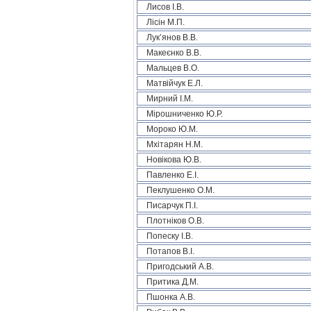
Лисов І.В.
Лісін М.П.
Лук’янов В.В.
Макеєнко В.В.
Мальцев В.О.
Матвійчук Е.Л.
Мирний І.М.
Мірошниченко Ю.Р.
Мороко Ю.М.
Мхітарян Н.М.
Новікова Ю.В.
Павленко Е.І.
Пеклушенко О.М.
Писарчук П.І.
Плотніков О.В.
Попеску І.В.
Потапов В.І.
Пригодський А.В.
Притика Д.М.
Пшонка А.В.