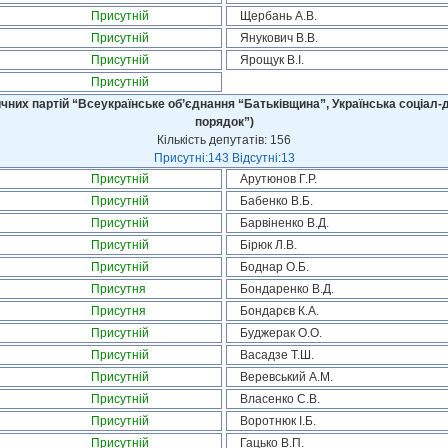
Присутній
Щербань А.В.
Присутній
Янукович В.В.
Присутній
Ярощук В.І.
Присутній
чних партій “Всеукраїнське об’єднання “Батьківщина”, Українська соціал-д
порядок”)
Кількість депутатів: 156
Присутні:143 Відсутні:13
Присутній
Арутюнов Г.Р.
Присутній
Бабенко В.Б.
Присутній
Барвіненко В.Д.
Присутній
Бірюк Л.В.
Присутній
Боднар О.Б.
Присутня
Бондаренко В.Д.
Присутня
Бондарєв К.А.
Присутній
Буджерак О.О.
Присутній
Васадзе Т.Ш.
Присутній
Веревський А.М.
Присутній
Власенко С.В.
Присутній
Воротнюк І.Б.
Присутній
Гацько В.П.