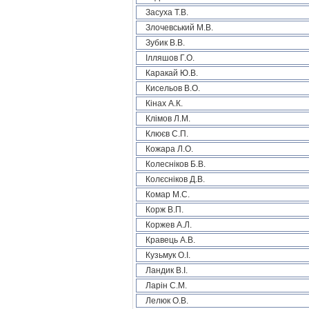
Засуха Т.В.
Злочевський М.В.
Зубик В.В.
Ілляшов Г.О.
Каракай Ю.В.
Кисельов В.О.
Кінах А.К.
Клімов Л.М.
Клюєв С.П.
Кожара Л.О.
Колесніков Б.В.
Колєсніков Д.В.
Комар М.С.
Корж В.П.
Коржев А.Л.
Кравець А.В.
Кузьмук О.І.
Ландик В.І.
Ларін С.М.
Лелюк О.В.