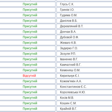
Присутній
Глусь С.К.
Присутній
Гринів І.О.
Присутній
Гудима О.М.
Присутній
Данілов В.Б.
Присутній
Деревляний В.Т.
Присутній
Дончак В.А.
Присутній
Дубовой О.Ф.
Присутній
Жеваго К.В.
Присутній
Задирко Г.О.
Присутній
Зозуля Р.П.
Присутній
Іваненко В.Г.
Присутній
Камчатний В.Г.
Присутній
Кеменяш О.М.
Відсутній
Кирильчук Є.І.
Присутній
Кожем’якін А.А.
Присутня
Константинов Є.С.
Присутній
Королевська Н.Ю.
Присутній
Косів М.В.
Присутній
Кошин С.М.
Присутній
Крайній В.Г.