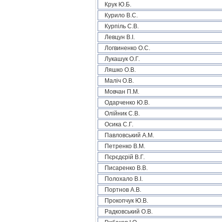
Крук Ю.Б.
Курило В.С.
Курпіль С.В.
Левцун В.І.
Логвиненко О.С.
Лукашук О.Г.
Ляшко О.В.
Маліч О.В.
Мовчан П.М.
Одарченко Ю.В.
Олійник С.В.
Осика С.Г.
Павловський А.М.
Петренко В.М.
Пєрєдєрій В.Г.
Писаренко В.В.
Полохало В.І.
Портнов А.В.
Прокопчук Ю.В.
Радковський О.В.