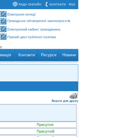
РАДА ОНЛАЙН
КОНТАКТИ
RSS
Електронні петиції
Громадське обговорення законопроєктів
Електронний кабінет громадянина
Повний цикл публічної політики
рмація
Контакти
Ресурси
Новини
Версія для друку
Присутня
Присутній