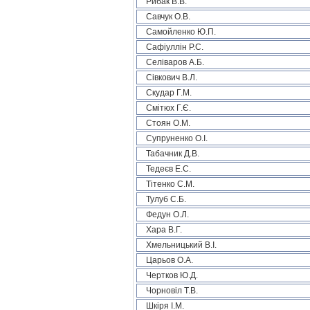
Рибак В.В.
Савчук О.В.
Самойленко Ю.П.
Сафіуллін Р.С.
Селіваров А.Б.
Сівкович В.Л.
Скудар Г.М.
Смітюх Г.Є.
Стоян О.М.
Супруненко О.І.
Табачник Д.В.
Тедеєв Е.С.
Тітенко С.М.
Тулуб С.Б.
Федун О.Л.
Хара В.Г.
Хмельницький В.І.
Царьов О.А.
Чертков Ю.Д.
Чорновіл Т.В.
Шкіря І.М.