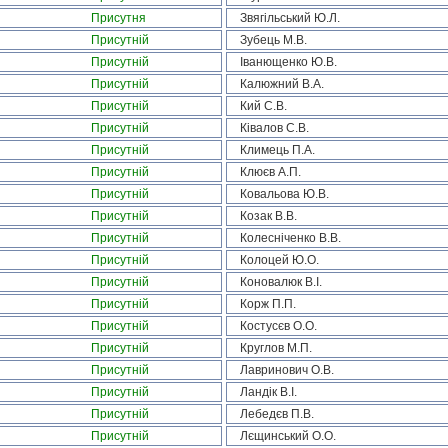
Присутня
Звягільський Ю.Л.
Присутній
Зубець М.В.
Присутній
Іванющенко Ю.В.
Присутній
Калюжний В.А.
Присутній
Кий С.В.
Присутній
Ківалов С.В.
Присутній
Климець П.А.
Присутній
Клюєв А.П.
Присутній
Ковальова Ю.В.
Присутній
Козак В.В.
Присутній
Колесніченко В.В.
Присутній
Колоцей Ю.О.
Присутній
Коновалюк В.І.
Присутній
Корж П.П.
Присутній
Костусєв О.О.
Присутній
Круглов М.П.
Присутній
Лавринович О.В.
Присутній
Ландік В.І.
Присутній
Лебедєв П.В.
Присутній
Лєщинський О.О.