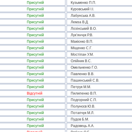
Присутній
Кузьменко П.П.
Присутній
Куровський І.І.
Присутній
Лабунська А.В.
Присутній
Лемза В.Д.
Присутній
Лозінський В.О.
Присутній
Лук’янчук Р.В.
Присутній
Макієнко В.П.
Присутній
Міщенко С.Г.
Присутній
Мостіпан У.М.
Присутній
Олійник В.С.
Присутній
Омельченко Г.О.
Присутній
Павленко В.В.
Присутній
Пашинський С.В.
Присутній
Петрук М.М.
Відсутній
Пилипенко В.П.
Присутній
Подгорний С.П.
Присутній
Полунєєв Ю.В.
Присутній
Потапчук М.Л.
Присутній
Пудов Б.М.
Присутній
Радовець А.А.