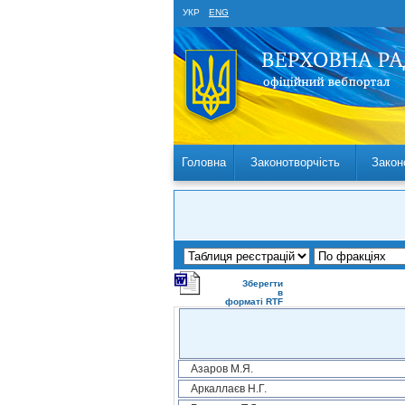
УКР
ENG
Головна
Законотворчість
Закон
Зберегти
в
форматі RTF
Азаров М.Я.
Аркаллаєв Н.Г.