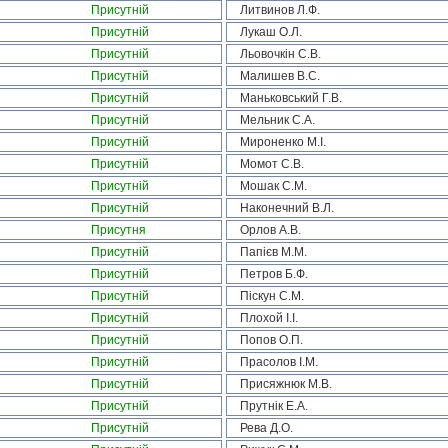
Присутній
Литвинов Л.Ф.
Присутній
Лукаш О.Л.
Присутній
Льовочкін С.В.
Присутній
Малишев В.С.
Присутній
Маньковський Г.В.
Присутній
Мельник С.А.
Присутній
Мироненко М.І.
Присутній
Момот С.В.
Присутній
Мошак С.М.
Присутній
Наконечний В.Л.
Присутня
Орлов А.В.
Присутній
Папієв М.М.
Присутній
Петров Б.Ф.
Присутній
Піскун С.М.
Присутній
Плохой І.І.
Присутній
Попов О.П.
Присутній
Прасолов І.М.
Присутній
Присяжнюк М.В.
Присутній
Прутнік Е.А.
Присутній
Рева Д.О.