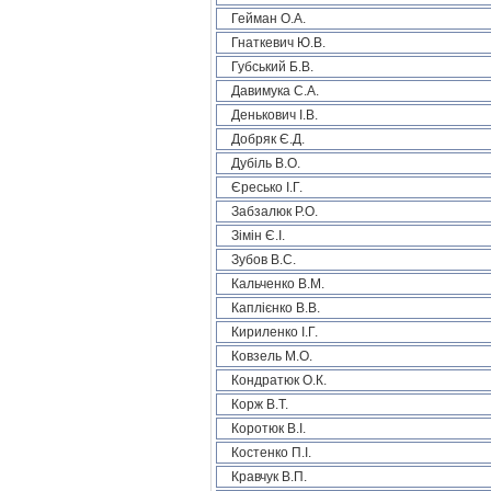
Гейман О.А.
Гнаткевич Ю.В.
Губський Б.В.
Давимука С.А.
Денькович І.В.
Добряк Є.Д.
Дубіль В.О.
Єресько І.Г.
Забзалюк Р.О.
Зімін Є.І.
Зубов В.С.
Кальченко В.М.
Каплієнко В.В.
Кириленко І.Г.
Ковзель М.О.
Кондратюк О.К.
Корж В.Т.
Коротюк В.І.
Костенко П.І.
Кравчук В.П.