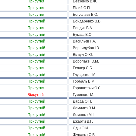
Присутня
Бевзенко В.Ф.
Присутня
Білий О.П.
Присутня
Богуслаєв В.О.
Присутній
Бондаренко В.В.
Присутня
Бондик В.А.
Присутній
Букаєв В.О.
Присутній
Васильєв Г.А.
Присутній
Вернидубов І.В.
Присутній
Вілкул О.Ю.
Присутній
Воропаєв Ю.М.
Присутня
Гєллєр Є.Б.
Присутній
Глущенко І.М.
Присутній
Горбаль В.М.
Присутня
Горошкевич О.С.
Відсутній
Гуменюк І.М.
Присутній
Дарда О.П.
Присутній
Демидко В.М.
Присутній
Демянко М.І.
Присутній
Джарти В.Г.
Присутній
Єдін О.Й.
Присутній
Журавко О.В.