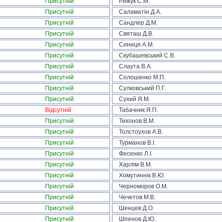
Присутній
Рижук С.М.
Присутній
Саламатін Д.А.
Присутній
Сандлер Д.М.
Присутній
Святаш Д.В.
Присутній
Синиця А.М.
Присутній
Скубашевський С.В.
Присутній
Слаута В.А.
Присутній
Солошенко М.П.
Присутній
Сулковський П.Г.
Присутній
Сухий Я.М.
Відсутній
Табачник Я.П.
Присутній
Тихонов В.М.
Присутній
Толстоухов А.В.
Присутній
Турманов В.І.
Присутній
Фесенко Л.І.
Присутній
Харлім В.М.
Присутній
Хомутиннік В.Ю.
Присутній
Черноморов О.М.
Присутній
Чечетов М.В.
Присутній
Шенцев Д.О.
Присутній
Шпенов Д.Ю.