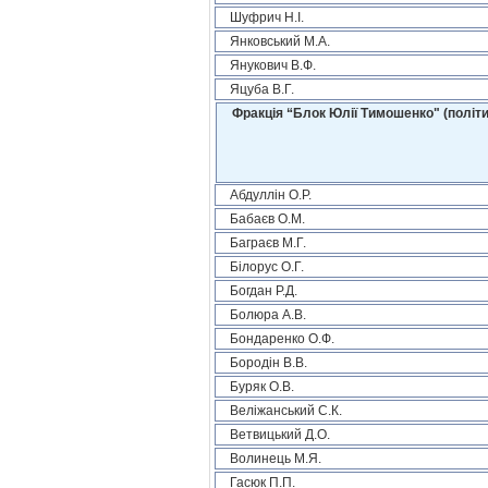
Шуфрич Н.І.
Янковський М.А.
Янукович В.Ф.
Яцуба В.Г.
Фракція “Блок Юлії Тимошенко" (політи
Абдуллін О.Р.
Бабаєв О.М.
Баграєв М.Г.
Білорус О.Г.
Богдан Р.Д.
Болюра А.В.
Бондаренко О.Ф.
Бородін В.В.
Буряк О.В.
Веліжанський С.К.
Ветвицький Д.О.
Волинець М.Я.
Гасюк П.П.