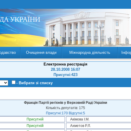
одавство
Очищення влади
Міжнародна діяльність
Інфо
Електронна реєстрація
28.10.2008 16:07
Присутні:423
- Вибрати зі списку
Фракція Партії регіонів у Верховній Раді України
Кількість депутатів: 175
Присутні:170 Відсутні:5
Присутній
Акімова І.М.
Присутній
Ахметов Р.Л.