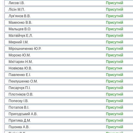
Лисов І.В.
Присутній
Лісін М.П.
Присутній
Лук’янов В.В.
Присутній
Макеєнко В.В.
Присутній
Мальцев В.О.
Присутній
Матвійчук Е.Л.
Присутній
Мирний І.М.
Присутній
Мірошниченко Ю.Р.
Присутній
Мороко Ю.М.
Присутній
Мхітарян Н.М.
Присутній
Новікова Ю.В.
Присутня
Павленко Е.І.
Присутній
Пеклушенко О.М.
Присутній
Писарчук П.І.
Присутній
Плотніков О.В.
Присутній
Попеску І.В.
Присутній
Потапов В.І.
Присутній
Пригодський А.В.
Присутній
Притика Д.М.
Присутній
Пшонка А.В.
Присутній