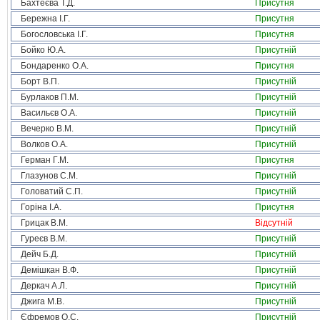
Бахтеєва Т.Д.
Присутня
Бережна І.Г.
Присутня
Богословська І.Г.
Присутня
Бойко Ю.А.
Присутній
Бондаренко О.А.
Присутня
Борт В.П.
Присутній
Бурлаков П.М.
Присутній
Васильєв О.А.
Присутній
Вечерко В.М.
Присутній
Волков О.А.
Присутній
Герман Г.М.
Присутня
Глазунов С.М.
Присутній
Головатий С.П.
Присутній
Горіна І.А.
Присутня
Грицак В.М.
Відсутній
Гуреєв В.М.
Присутній
Дейч Б.Д.
Присутній
Демішкан В.Ф.
Присутній
Деркач А.Л.
Присутній
Джига М.В.
Присутній
Єфремов О.С.
Присутній