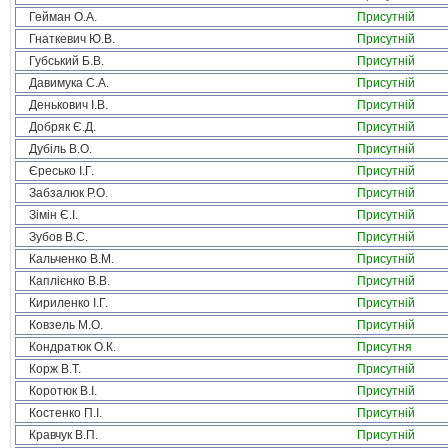
Гейман О.А.
Присутній
Гнаткевич Ю.В.
Присутній
Губський Б.В.
Присутній
Давимука С.А.
Присутній
Денькович І.В.
Присутній
Добряк Є.Д.
Присутній
Дубіль В.О.
Присутній
Єресько І.Г.
Присутній
Забзалюк Р.О.
Присутній
Зімін Є.І.
Присутній
Зубов В.С.
Присутній
Кальченко В.М.
Присутній
Каплієнко В.В.
Присутній
Кириленко І.Г.
Присутній
Ковзель М.О.
Присутній
Кондратюк О.К.
Присутня
Корж В.Т.
Присутній
Коротюк В.І.
Присутній
Костенко П.І.
Присутній
Кравчук В.П.
Присутній