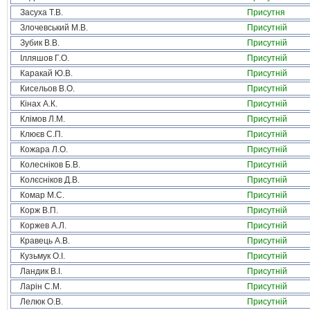
Засуха Т.В.
Присутня
Злочевський М.В.
Присутній
Зубик В.В.
Присутній
Ілляшов Г.О.
Присутній
Каракай Ю.В.
Присутній
Кисельов В.О.
Присутній
Кінах А.К.
Присутній
Клімов Л.М.
Присутній
Клюєв С.П.
Присутній
Кожара Л.О.
Присутній
Колесніков Б.В.
Присутній
Колєсніков Д.В.
Присутній
Комар М.С.
Присутній
Корж В.П.
Присутній
Коржев А.Л.
Присутній
Кравець А.В.
Присутній
Кузьмук О.І.
Присутній
Ландик В.І.
Присутній
Ларін С.М.
Присутній
Лелюк О.В.
Присутній