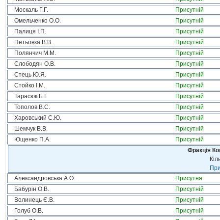
Москаль Г.Г.
Присутній
Омельченко О.О.
Присутній
Палиця І.П.
Присутній
Петьовка В.В.
Присутній
Полянчич М.М.
Присутній
Слободян О.В.
Присутній
Стець Ю.Я.
Присутній
Стойко І.М.
Присутній
Тарасюк Б.І.
Присутній
Тополов В.С.
Присутній
Харовський С.Ю.
Присутній
Шемчук В.В.
Присутній
Ющенко П.А.
Присутній
Фракція Ком
Кіл
При
Александровська А.О.
Присутня
Бабурін О.В.
Присутній
Волинець Є.В.
Присутній
Голуб О.В.
Присутній