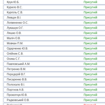
Крук Ю.Б.
Присутній
Курило В.С.
Присутній
Курпіль С.В.
Присутній
Левцун В.І.
Присутній
Логвиненко О.С.
Присутній
Лукашук О.Г.
Присутній
Ляшко О.В.
Присутній
Маліч О.В.
Присутній
Мовчан П.М.
Присутній
Одарченко Ю.В.
Присутній
Олійник С.В.
Присутній
Осика С.Г.
Присутній
Павловський А.М.
Присутній
Петренко В.М.
Присутній
Пєрєдєрій В.Г.
Присутній
Писаренко В.В.
Присутній
Полохало В.І.
Присутній
Портнов А.В.
Присутній
Прокопчук Ю.В.
Присутній
Радковський О.В.
Присутній