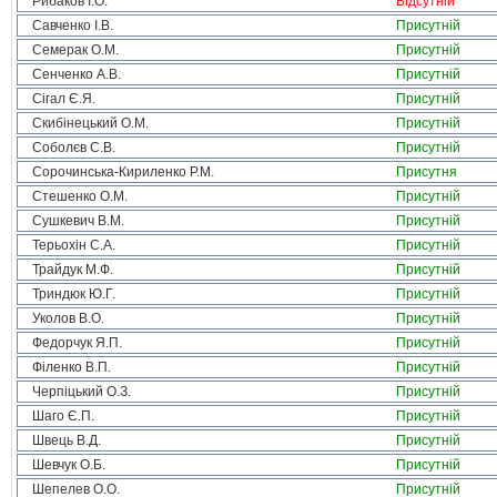
Рибаков І.О.
Відсутній
Савченко І.В.
Присутній
Семерак О.М.
Присутній
Сенченко А.В.
Присутній
Сігал Є.Я.
Присутній
Скибінецький О.М.
Присутній
Соболєв С.В.
Присутній
Сорочинська-Кириленко Р.М.
Присутня
Стешенко О.М.
Присутній
Сушкевич В.М.
Присутній
Терьохін С.А.
Присутній
Трайдук М.Ф.
Присутній
Триндюк Ю.Г.
Присутній
Уколов В.О.
Присутній
Федорчук Я.П.
Присутній
Філенко В.П.
Присутній
Черпіцький О.З.
Присутній
Шаго Є.П.
Присутній
Швець В.Д.
Присутній
Шевчук О.Б.
Присутній
Шепелев О.О.
Присутній