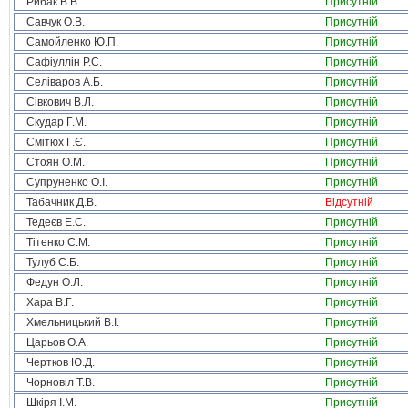
Рибак В.В.
Присутній
Савчук О.В.
Присутній
Самойленко Ю.П.
Присутній
Сафіуллін Р.С.
Присутній
Селіваров А.Б.
Присутній
Сівкович В.Л.
Присутній
Скудар Г.М.
Присутній
Смітюх Г.Є.
Присутній
Стоян О.М.
Присутній
Супруненко О.І.
Присутній
Табачник Д.В.
Відсутній
Тедеєв Е.С.
Присутній
Тітенко С.М.
Присутній
Тулуб С.Б.
Присутній
Федун О.Л.
Присутній
Хара В.Г.
Присутній
Хмельницький В.І.
Присутній
Царьов О.А.
Присутній
Чертков Ю.Д.
Присутній
Чорновіл Т.В.
Присутній
Шкіря І.М.
Присутній