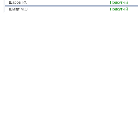
Шаров І.Ф.
Присутній
Шмідт М.О.
Присутній