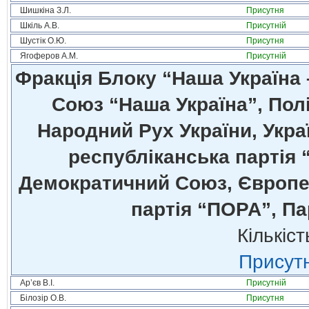
Шишкіна З.Л.
Присутня
Шкіль А.В.
Присутній
Шустік О.Ю.
Присутня
Ягоферов А.М.
Присутній
Фракція Блоку “Наша Україна
Союз “Наша Україна”, Полі
Народний Рух України, Укра
республіканська партія 
Демократичний Союз, Європей
партія “ПОРА”, Па
Кількіст
Присутн
Ар’єв В.І.
Присутній
Білозір О.В.
Присутня