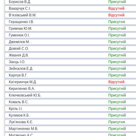
Борисов В.Д.
Присутній
Вакарчук С.І.
Відсутній
В’язівський В.М.
Відсутній
Геращенко І.В.
Присутня
Гримчак Ю.М.
Присутній
Гуменюк О.І.
Присутній
Джемілєв М. .
Присутній
Довгий С.О.
Присутній
Жванія Д.В.
Присутній
Заєць І.О.
Присутній
Зейналов Е.Д.
Присутній
Карпук В.Г.
Присутній
Катеринчук М.Д.
Відсутній
Кириленко В.А.
Присутній
Ключковський Ю.Б.
Присутній
Коваль В.С.
Присутній
Кріль І.І.
Присутній
Куликов К.Б.
Присутній
Лук’янова К.Є.
Присутня
Мартиненко М.В.
Присутній
Матвієнко А.С.
Присутній