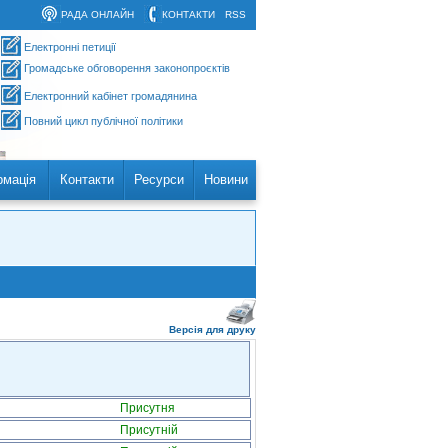
РАДА ОНЛАЙН
КОНТАКТИ
RSS
Електронні петиції
Громадське обговорення законопроєктів
Електронний кабінет громадянина
Повний цикл публічної політики
рмація
Контакти
Ресурси
Новини
Версія для друку
Присутня
Присутній