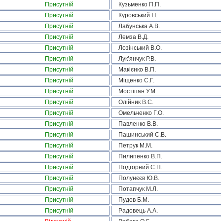
Присутній
Кузьменко П.П.
Присутній
Куровський І.І.
Присутній
Лабунська А.В.
Присутній
Лемза В.Д.
Присутній
Лозінський В.О.
Присутній
Лук’янчук Р.В.
Присутній
Макієнко В.П.
Присутній
Міщенко С.Г.
Присутній
Мостіпан У.М.
Присутній
Олійник В.С.
Присутній
Омельченко Г.О.
Присутній
Павленко В.В.
Присутній
Пашинський С.В.
Присутній
Петрук М.М.
Присутній
Пилипенко В.П.
Присутній
Подгорний С.П.
Присутній
Полунєєв Ю.В.
Присутній
Потапчук М.Л.
Присутній
Пудов Б.М.
Присутній
Радовець А.А.