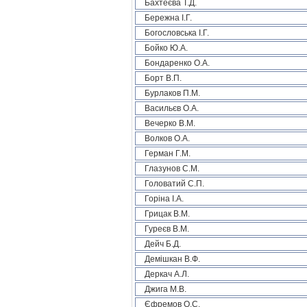
Бахтеєва Т.Д.
Бережна І.Г.
Богословська І.Г.
Бойко Ю.А.
Бондаренко О.А.
Борт В.П.
Бурлаков П.М.
Васильєв О.А.
Вечерко В.М.
Волков О.А.
Герман Г.М.
Глазунов С.М.
Головатий С.П.
Горіна І.А.
Грицак В.М.
Гуреєв В.М.
Дейч Б.Д.
Демішкан В.Ф.
Деркач А.Л.
Джига М.В.
Єфремов О.С.