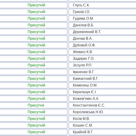
Присутній
Глусь С.К.
Присутній
Гринів І.О.
Присутній
Гудима О.М.
Присутній
Данілов В.Б.
Присутній
Деревляний В.Т.
Присутній
Дончак В.А.
Присутній
Дубовой О.Ф.
Присутній
Жеваго К.В.
Присутній
Задирко Г.О.
Присутній
Зозуля Р.П.
Присутній
Іваненко В.Г.
Присутній
Камчатний В.Г.
Присутній
Кеменяш О.М.
Присутній
Кирильчук Є.І.
Присутній
Кожем’якін А.А.
Присутня
Константинов Є.С.
Присутній
Королевська Н.Ю.
Присутній
Косів М.В.
Присутній
Кошин С.М.
Присутній
Крайній В.Г.