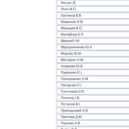
Лисов І.В.
Лісін М.П.
Лук’янов В.В.
Макеєнко В.В.
Мальцев В.О.
Матвійчук Е.Л.
Мирний І.М.
Мірошниченко Ю.Р.
Мороко Ю.М.
Мхітарян Н.М.
Новікова Ю.В.
Павленко Е.І.
Пеклушенко О.М.
Писарчук П.І.
Плотніков О.В.
Попеску І.В.
Потапов В.І.
Пригодський А.В.
Притика Д.М.
Пшонка А.В.