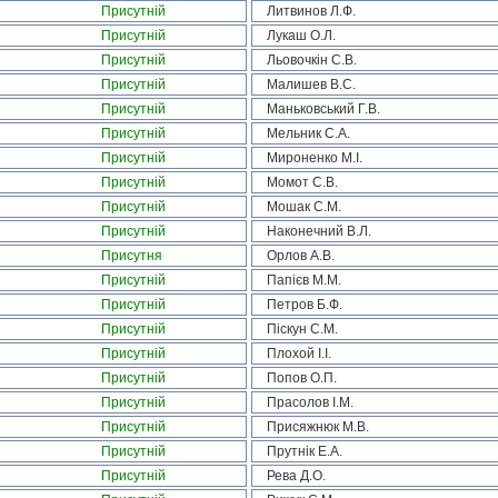
Присутній
Литвинов Л.Ф.
Присутній
Лукаш О.Л.
Присутній
Льовочкін С.В.
Присутній
Малишев В.С.
Присутній
Маньковський Г.В.
Присутній
Мельник С.А.
Присутній
Мироненко М.І.
Присутній
Момот С.В.
Присутній
Мошак С.М.
Присутній
Наконечний В.Л.
Присутня
Орлов А.В.
Присутній
Папієв М.М.
Присутній
Петров Б.Ф.
Присутній
Піскун С.М.
Присутній
Плохой І.І.
Присутній
Попов О.П.
Присутній
Прасолов І.М.
Присутній
Присяжнюк М.В.
Присутній
Прутнік Е.А.
Присутній
Рева Д.О.