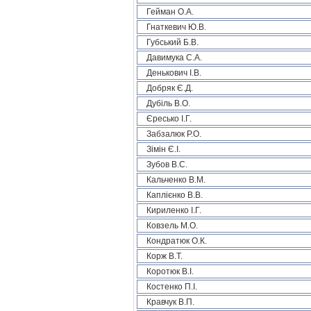
Гейман О.А.
Гнаткевич Ю.В.
Губський Б.В.
Давимука С.А.
Денькович І.В.
Добряк Є.Д.
Дубіль В.О.
Єресько І.Г.
Забзалюк Р.О.
Зімін Є.І.
Зубов В.С.
Кальченко В.М.
Каплієнко В.В.
Кириленко І.Г.
Ковзель М.О.
Кондратюк О.К.
Корж В.Т.
Коротюк В.І.
Костенко П.І.
Кравчук В.П.