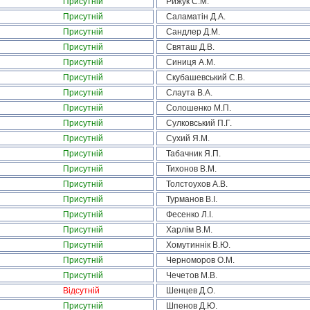
Присутній
Рижук С.М.
Присутній
Саламатін Д.А.
Присутній
Сандлер Д.М.
Присутній
Святаш Д.В.
Присутній
Синиця А.М.
Присутній
Скубашевський С.В.
Присутній
Слаута В.А.
Присутній
Солошенко М.П.
Присутній
Сулковський П.Г.
Присутній
Сухий Я.М.
Присутній
Табачник Я.П.
Присутній
Тихонов В.М.
Присутній
Толстоухов А.В.
Присутній
Турманов В.І.
Присутній
Фесенко Л.І.
Присутній
Харлім В.М.
Присутній
Хомутиннік В.Ю.
Присутній
Черноморов О.М.
Присутній
Чечетов М.В.
Відсутній
Шенцев Д.О.
Присутній
Шпенов Д.Ю.