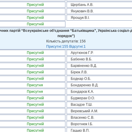
Присутній
Щербань А.В.
Присутній
Янукович В.В.
Присутній
Ярощук В.І.
Присутній
чних партій “Всеукраїнське об’єднання “Батьківщина”, Українська соціал-д
порядок”)
Кількість депутатів: 156
Присутні:155 Відсутні:1
Присутній
Арутюнов Г.Р.
Присутній
Бабенко В.Б.
Присутній
Барвіненко В.Д.
Присутній
Бірюк Л.В.
Присутній
Боднар О.Б.
Присутня
Бондаренко В.Д.
Присутня
Бондарєв К.А.
Присутній
Буджерак О.О.
Присутній
Васадзе Т.Ш.
Присутній
Веревський А.М.
Присутній
Власенко С.В.
Присутній
Воротнюк І.Б.
Присутній
Гацько В.П.