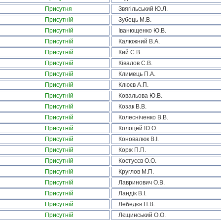
Присутня
Звягільський Ю.Л.
Присутній
Зубець М.В.
Присутній
Іванющенко Ю.В.
Присутній
Калюжний В.А.
Присутній
Кий С.В.
Присутній
Ківалов С.В.
Присутній
Климець П.А.
Присутній
Клюєв А.П.
Присутній
Ковальова Ю.В.
Присутній
Козак В.В.
Присутній
Колесніченко В.В.
Присутній
Колоцей Ю.О.
Присутній
Коновалюк В.І.
Присутній
Корж П.П.
Присутній
Костусєв О.О.
Присутній
Круглов М.П.
Присутній
Лавринович О.В.
Присутній
Ландік В.І.
Присутній
Лебедєв П.В.
Присутній
Лєщинський О.О.