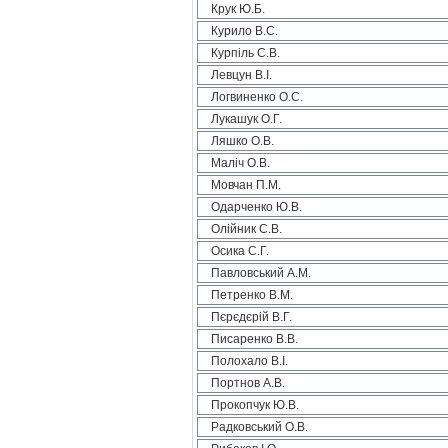
Крук Ю.Б.
Курило В.С.
Курпіль С.В.
Левцун В.І.
Логвиненко О.С.
Лукашук О.Г.
Ляшко О.В.
Маліч О.В.
Мовчан П.М.
Одарченко Ю.В.
Олійник С.В.
Осика С.Г.
Павловський А.М.
Петренко В.М.
Пєрєдєрій В.Г.
Писаренко В.В.
Полохало В.І.
Портнов А.В.
Прокопчук Ю.В.
Радковський О.В.