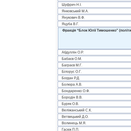
Шуфрич Н.І.
Янковський М.А.
Янукович В.Ф.
Яцуба В.Г.
Фракція “Блок Юлії Тимошенко" (політи
Абдуллін О.Р.
Бабаєв О.М.
Баграєв М.Г.
Білорус О.Г.
Богдан Р.Д.
Болюра А.В.
Бондаренко О.Ф.
Бородін В.В.
Буряк О.В.
Веліжанський С.К.
Ветвицький Д.О.
Волинець М.Я.
Гасюк П.П.