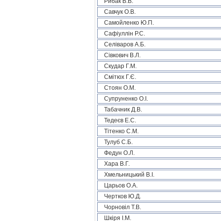
Рибак В.В.
Савчук О.В.
Самойленко Ю.П.
Сафіуллін Р.С.
Селіваров А.Б.
Сівкович В.Л.
Скудар Г.М.
Смітюх Г.Є.
Стоян О.М.
Супруненко О.І.
Табачник Д.В.
Тедеєв Е.С.
Тітенко С.М.
Тулуб С.Б.
Федун О.Л.
Хара В.Г.
Хмельницький В.І.
Царьов О.А.
Чертков Ю.Д.
Чорновіл Т.В.
Шкіря І.М.