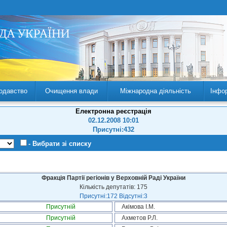
одавство
Очищення влади
Міжнародна діяльність
Інфо
Електронна реєстрація
02.12.2008 10:01
Присутні:432
- Вибрати зі списку
Фракція Партії регіонів у Верховній Раді України
Кількість депутатів: 175
Присутні:172 Відсутні:3
Присутній
Акімова І.М.
Присутній
Ахметов Р.Л.