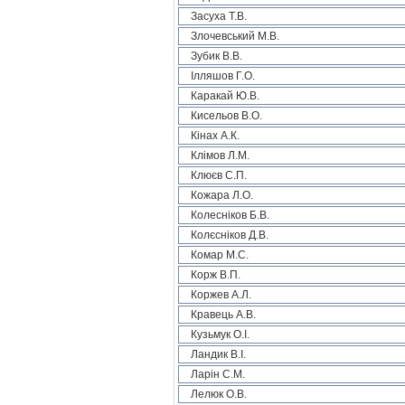
Засуха Т.В.
Злочевський М.В.
Зубик В.В.
Ілляшов Г.О.
Каракай Ю.В.
Кисельов В.О.
Кінах А.К.
Клімов Л.М.
Клюєв С.П.
Кожара Л.О.
Колесніков Б.В.
Колєсніков Д.В.
Комар М.С.
Корж В.П.
Коржев А.Л.
Кравець А.В.
Кузьмук О.І.
Ландик В.І.
Ларін С.М.
Лелюк О.В.