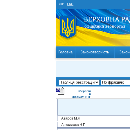
УКР
ENG
Головна
Законотворчість
Закон
Зберегти
в
форматі RTF
Азаров М.Я.
Аркаллаєв Н.Г.