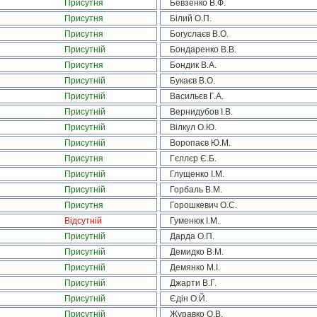
Присутня
Бевзенко В.Ф.
Присутня
Білий О.П.
Присутня
Богуслаєв В.О.
Присутній
Бондаренко В.В.
Присутня
Бондик В.А.
Присутній
Букаєв В.О.
Присутній
Васильєв Г.А.
Присутній
Вернидубов І.В.
Присутній
Вілкул О.Ю.
Присутній
Воропаєв Ю.М.
Присутня
Гєллєр Є.Б.
Присутній
Глущенко І.М.
Присутній
Горбаль В.М.
Присутня
Горошкевич О.С.
Відсутній
Гуменюк І.М.
Присутній
Дарда О.П.
Присутній
Демидко В.М.
Присутній
Демянко М.І.
Присутній
Джарти В.Г.
Присутній
Єдін О.Й.
Присутній
Журавко О.В.