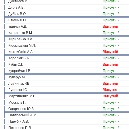
Джемілєв М. .
Присутній
Дирів А.Б.
Присутній
Дубіль В.О.
Присутній
Ємець Л.О.
Присутній
Іванчук А.В.
Відсутній
Кальченко В.М.
Присутній
Кириленко В.А.
Присутній
Княжицький М.Л.
Присутній
Кожем’якін А.А.
Відсутній
Королюк В.А.
Присутній
Кубів С.І.
Відсутній
Купрейчик І.В.
Присутня
Кучерук М.Г.
Присутній
Лук’янчук Р.В.
Відсутній
Луценко І.С.
Відсутня
Мартиненко М.В.
Відсутній
Москаль Г.Г.
Присутній
Одарченко Ю.В.
Присутній
Павловський А.М.
Присутній
Парубій А.В.
Присутній
Петренко П.Д.
Присутній