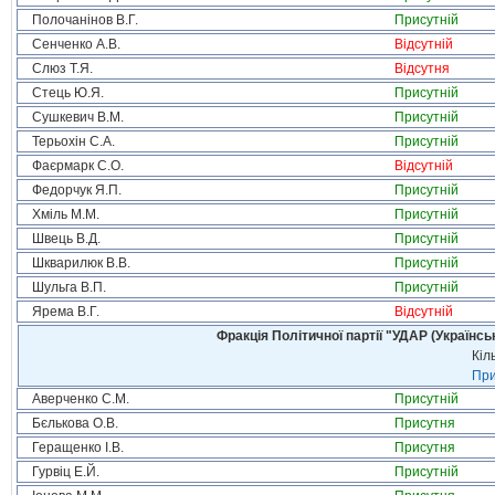
Полочанінов В.Г.
Присутній
Сенченко А.В.
Відсутній
Слюз Т.Я.
Відсутня
Стець Ю.Я.
Присутній
Сушкевич В.М.
Присутній
Терьохін С.А.
Присутній
Фаєрмарк С.О.
Відсутній
Федорчук Я.П.
Присутній
Хміль М.М.
Присутній
Швець В.Д.
Присутній
Шкварилюк В.В.
Присутній
Шульга В.П.
Присутній
Ярема В.Г.
Відсутній
Фракція Політичної партії "УДАР (Україн
Кіл
При
Аверченко С.М.
Присутній
Бєлькова О.В.
Присутня
Геращенко І.В.
Присутня
Гурвіц Е.Й.
Присутній