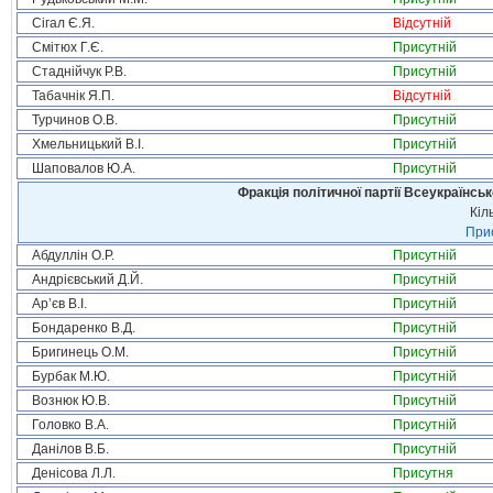
Сігал Є.Я.
Відсутній
Смітюх Г.Є.
Присутній
Стаднійчук Р.В.
Присутній
Табачнік Я.П.
Відсутній
Турчинов О.В.
Присутній
Хмельницький В.І.
Присутній
Шаповалов Ю.А.
Присутній
Фракція політичної партії Всеукраїнсь
Кіл
Прис
Абдуллін О.Р.
Присутній
Андрієвський Д.Й.
Присутній
Ар’єв В.І.
Присутній
Бондаренко В.Д.
Присутній
Бригинець О.М.
Присутній
Бурбак М.Ю.
Присутній
Вознюк Ю.В.
Присутній
Головко В.А.
Присутній
Данілов В.Б.
Присутній
Денісова Л.Л.
Присутня