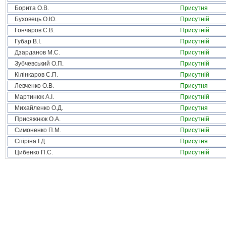
Борита О.В.
Присутня
Буховець О.Ю.
Присутній
Гончаров С.В.
Присутній
Губар В.І.
Присутній
Дзарданов М.С.
Присутній
Зубчевський О.П.
Присутній
Кілінкаров С.П.
Присутній
Левченко О.В.
Присутня
Мартинюк А.І.
Присутній
Михайленко О.Д.
Присутня
Присяжнюк О.А.
Присутній
Симоненко П.М.
Присутній
Спіріна І.Д.
Присутня
Цибенко П.С.
Присутній