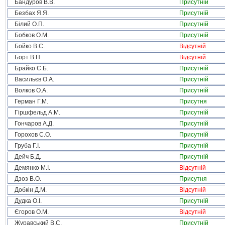
Бандуров В.В.
Присутній
Безбах Я.Я.
Присутній
Білий О.П.
Присутній
Бобков О.М.
Присутній
Бойко В.С.
Відсутній
Борт В.П.
Відсутній
Брайко С.Б.
Присутній
Васильєв О.А.
Присутній
Волков О.А.
Присутній
Герман Г.М.
Присутня
Гіршфельд А.М.
Присутній
Гончаров А.Д.
Присутній
Горохов С.О.
Присутній
Груба Г.І.
Присутній
Дейч Б.Д.
Присутній
Демянко М.І.
Відсутній
Дзоз В.О.
Присутня
Добкін Д.М.
Відсутній
Дудка О.І.
Присутній
Єгоров О.М.
Відсутній
Журавський В.С.
Присутній