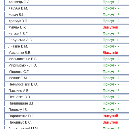
Канівець О.Л.
Присутній
Кацуба В.М.
Присутній
Ковач В.І.
Присутній
Кравчук В.П.
Присутній
Купчак В.Р.
Відсутній
Кутовий В.Г.
Присутній
Лабунська А.В.
Присутня
Литвин В.М.
Присутній
Макеєнко В.В.
Відсутній
Мельниченко В.В.
Присутній
Миримський Л.Ю.
Присутній
Міщенко С.Г.
Присутній
Мошак С.М.
Присутній
Немілостівий В.О.
Присутній
Павелко А.В.
Присутній
Петьовка В.В.
Присутній
Пилипишин В.П.
Присутній
Попеску І.В.
Присутній
Порошенко П.О.
Відсутній
Продивус В.С.
Відсутній
Рудьковський М.М.
Присутній