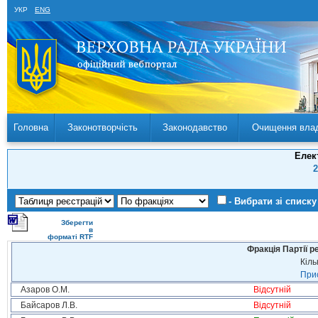
УКР
ENG
Головна
Законотворчість
Законодавство
Очищення вла
Елек
2
- Вибрати зі списку
Зберегти
в
форматі RTF
Фракція Партії р
Кіль
Прис
Азаров О.М.
Відсутній
Байсаров Л.В.
Відсутній