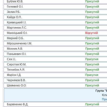
Бублик Ю.В.
Присутній
Гелевей О.І.
Присутній
Зелик Р.Б.
Присутній
Кайда О.П.
Присутній
Кривецький І.І.
Присутній
Мартинюк Л.С.
Присутній
Махніцький О.І.
Відсутній
Мирний О.Б.
Присутній
Мірошниченко І.М.
Присутній
Мохник А.В.
Присутній
Панькевич О.І.
Присутній
Сех І.І.
Присутня
Сиротюк Ю.М.
Присутній
Тягнибок А.Я.
Присутній
Фаріон І.Д.
Присутня
Черняков В.В.
Присутній
Шевченко О.О.
Присутній
Група "
Кіл
При
Барвіненко В.Д.
Присутній