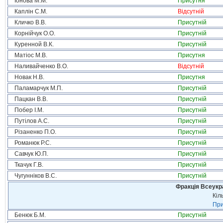
Іонова М.М.
Присутня
Каплін С.М.
Відсутній
Кличко В.В.
Присутній
Корнійчук О.О.
Присутній
Куренной В.К.
Присутній
Матіос М.В.
Присутня
Наливайченко В.О.
Відсутній
Новак Н.В.
Присутня
Паламарчук М.П.
Присутній
Пацкан В.В.
Присутній
Побер І.М.
Присутній
Путілов А.С.
Присутній
Різаненко П.О.
Присутній
Романюк Р.С.
Присутній
Савчук Ю.П.
Присутній
Ткачук Г.В.
Присутній
Чугунніков В.С.
Присутній
Фракція Всеукр
Кіл
При
Бенюк Б.М.
Присутній