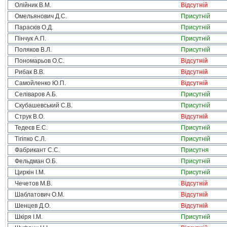
Олійник В.М.
Відсутній
Омельянович Д.С.
Присутній
Парасків О.Д.
Присутній
Пінчук А.П.
Присутній
Поляков В.Л.
Присутній
Пономарьов О.С.
Відсутній
Рибак В.В.
Відсутній
Самойленко Ю.П.
Відсутній
Селіваров А.Б.
Присутній
Скубашевський С.В.
Присутній
Струк В.О.
Відсутній
Тедеєв Е.С.
Присутній
Тігіпко С.Л.
Присутній
Фабрикант С.С.
Присутня
Фельдман О.Б.
Присутній
Циркін І.М.
Присутній
Чечетов М.В.
Відсутній
Шаблатович О.М.
Відсутній
Шенцев Д.О.
Відсутній
Шкіря І.М.
Присутній