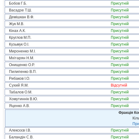
Бобов Г.Б.
Присутній
Васадзе Т.Ш.
Присутній
Демішкан В.Ф.
Присутній
Жук М.В.
Присутній
Кінах А.К.
Присутній
Круглов М.П.
Присутній
Кузьмук О.І.
Присутній
Мироненко М.І.
Присутній
Мхітарян Н.М.
Присутній
Онищенко О.Р.
Присутній
Пилипенко В.П.
Присутній
Рибаков І.О.
Присутній
Сухий Я.М.
Відсутній
Табалов О.М.
Присутній
Хомутиннік В.Ю.
Присутній
Яценко А.В.
Присутній
Фракція Ком
Кіл
При
Алексєєв І.В.
Присутній
Баландін С.В.
Присутній