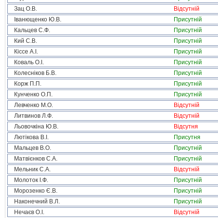
Зац О.В.
Відсутній
Іванющенко Ю.В.
Присутній
Кальцев С.Ф.
Присутній
Кий С.В.
Присутній
Кіссе А.І.
Присутній
Коваль О.І.
Присутній
Колесніков Б.В.
Присутній
Корж П.П.
Присутній
Кунченко О.П.
Присутній
Левченко М.О.
Відсутній
Литвинов Л.Ф.
Відсутній
Льовочкіна Ю.В.
Відсутня
Лютікова В.І.
Присутня
Мальцев В.О.
Присутній
Матвієнков С.А.
Присутній
Мельник С.А.
Відсутній
Молоток І.Ф.
Присутній
Морозенко Є.В.
Присутній
Наконечний В.Л.
Присутній
Нечаєв О.І.
Відсутній