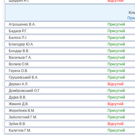
Шуфрич Н.І.
Відсутній
Кіл
Прис
Атрошенко В.А.
Присутній
Бадаєв Р.Г.
Присутній
Балога П.І.
Присутній
Благодир Ю.А.
Присутній
Бондар В.В.
Присутній
Васильєв Г.А.
Присутній
Волков О.М.
Присутній
Герега О.В.
Присутній
Грушевський В.А.
Присутній
Деркач А.Л.
Відсутній
Домбровський О.Г.
Присутній
Дудка В.В.
Присутній
Жванія Д.В.
Відсутній
Жеребнюк В.М.
Присутній
Заболотний Г.М.
Присутній
Зубик В.В.
Відсутній
Калетнік Г.М.
Присутній