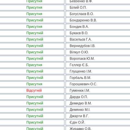
Присутня
Бевзенко В.Ф.
Присутня
Білий О.П.
Присутня
Богуслаєв В.О.
Присутній
Бондаренко В.В.
Присутня
Бондик В.А.
Присутній
Букаєв В.О.
Присутній
Васильєв Г.А.
Присутній
Вернидубов І.В.
Присутній
Вілкул О.Ю.
Присутній
Воропаєв Ю.М.
Присутня
Гєллєр Є.Б.
Присутній
Глущенко І.М.
Присутній
Горбаль В.М.
Присутня
Горошкевич О.С.
Відсутній
Гуменюк І.М.
Присутній
Дарда О.П.
Присутній
Демидко В.М.
Присутній
Демянко М.І.
Присутній
Джарти В.Г.
Присутній
Єдін О.Й.
Присутній
Журавко О.В.