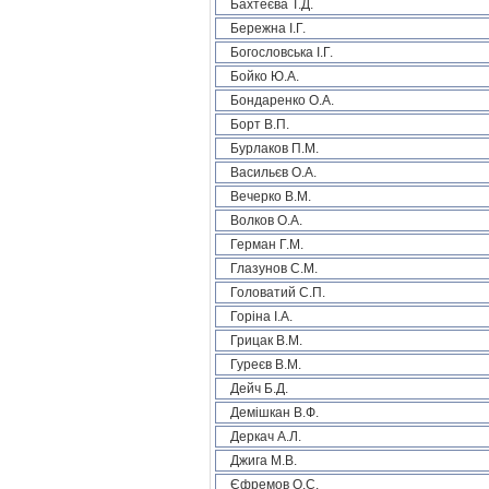
Бахтеєва Т.Д.
Бережна І.Г.
Богословська І.Г.
Бойко Ю.А.
Бондаренко О.А.
Борт В.П.
Бурлаков П.М.
Васильєв О.А.
Вечерко В.М.
Волков О.А.
Герман Г.М.
Глазунов С.М.
Головатий С.П.
Горіна І.А.
Грицак В.М.
Гуреєв В.М.
Дейч Б.Д.
Демішкан В.Ф.
Деркач А.Л.
Джига М.В.
Єфремов О.С.