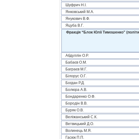
Шуфрич Н.І.
Янковський М.А.
Янукович В.Ф.
Яцуба В.Г.
Фракція “Блок Юлії Тимошенко" (політи
Абдуллін О.Р.
Бабаєв О.М.
Баграєв М.Г.
Білорус О.Г.
Богдан Р.Д.
Болюра А.В.
Бондаренко О.Ф.
Бородін В.В.
Буряк О.В.
Веліжанський С.К.
Ветвицький Д.О.
Волинець М.Я.
Гасюк П.П.