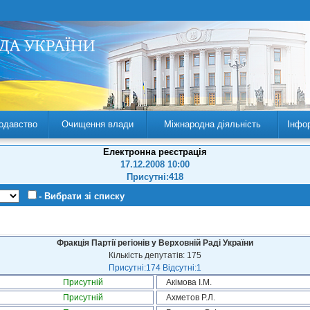
одавство
Очищення влади
Міжнародна діяльність
Інфо
Електронна реєстрація
17.12.2008 10:00
Присутні:418
- Вибрати зі списку
Фракція Партії регіонів у Верховній Раді України
Кількість депутатів: 175
Присутні:174 Відсутні:1
Присутній
Акімова І.М.
Присутній
Ахметов Р.Л.