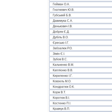
Гейман О.А.
Гнаткевич Ю.В.
Губський Б.В.
Давимука С.А.
Денькович І.В.
Добряк Є.Д.
Дубіль В.О.
Єресько І.Г.
Забзалюк Р.О.
Зімін Є.І.
Зубов В.С.
Кальченко В.М.
Каплієнко В.В.
Кириленко І.Г.
Ковзель М.О.
Кондратюк О.К.
Корж В.Т.
Коротюк В.І.
Костенко П.І.
Кравчук В.П.