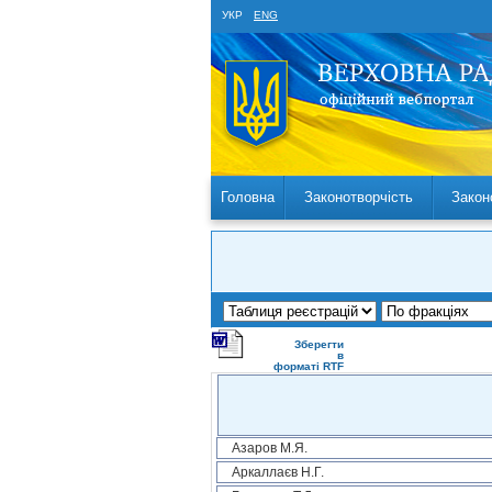
УКР
ENG
Головна
Законотворчість
Закон
Зберегти
в
форматі RTF
Азаров М.Я.
Аркаллаєв Н.Г.