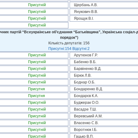
Присутній
Щербань А.В.
Присутній
Янукович В.В.
Присутній
Ярощук В.І.
Присутній
чних партій “Всеукраїнське об’єднання “Батьківщина”, Українська соціал-д
порядок”)
Кількість депутатів: 156
Присутні:154 Відсутні:2
Присутній
Арутюнов Г.Р.
Присутній
Бабенко В.Б.
Присутній
Барвіненко В.Д.
Присутній
Бірюк Л.В.
Присутній
Боднар О.Б.
Присутня
Бондаренко В.Д.
Присутня
Бондарєв К.А.
Присутній
Буджерак О.О.
Присутній
Васадзе Т.Ш.
Присутній
Веревський А.М.
Присутній
Власенко С.В.
Присутній
Воротнюк І.Б.
Присутній
Гацько В.П.