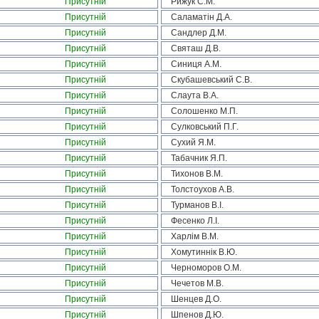
Присутній
Рижук С.М.
Присутній
Саламатін Д.А.
Присутній
Сандлер Д.М.
Присутній
Святаш Д.В.
Присутній
Синиця А.М.
Присутній
Скубашевський С.В.
Присутній
Слаута В.А.
Присутній
Солошенко М.П.
Присутній
Сулковський П.Г.
Присутній
Сухий Я.М.
Присутній
Табачник Я.П.
Присутній
Тихонов В.М.
Присутній
Толстоухов А.В.
Присутній
Турманов В.І.
Присутній
Фесенко Л.І.
Присутній
Харлім В.М.
Присутній
Хомутиннік В.Ю.
Присутній
Черноморов О.М.
Присутній
Чечетов М.В.
Присутній
Шенцев Д.О.
Присутній
Шпенов Д.Ю.