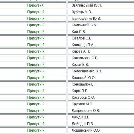
Присутня
Звягільський Ю.Л.
Присутній
Зубець М.В.
Присутній
Іванющенко Ю.В.
Присутній
Калюжний В.А.
Присутній
Кий С.В.
Присутній
Ківалов С.В.
Присутній
Климець П.А.
Присутній
Клюєв А.П.
Присутній
Ковальова Ю.В.
Присутній
Козак В.В.
Присутній
Колесніченко В.В.
Присутній
Колоцей Ю.О.
Присутній
Коновалюк В.І.
Присутній
Корж П.П.
Присутній
Костусєв О.О.
Присутній
Круглов М.П.
Присутній
Лавринович О.В.
Присутній
Ландік В.І.
Присутній
Лебедєв П.В.
Присутній
Лєщинський О.О.