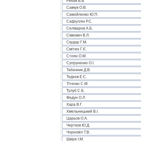
Рибак В.В.
Савчук О.В.
Самойленко Ю.П.
Сафіуллін Р.С.
Селіваров А.Б.
Сівкович В.Л.
Скудар Г.М.
Смітюх Г.Є.
Стоян О.М.
Супруненко О.І.
Табачник Д.В.
Тедеєв Е.С.
Тітенко С.М.
Тулуб С.Б.
Федун О.Л.
Хара В.Г.
Хмельницький В.І.
Царьов О.А.
Чертков Ю.Д.
Чорновіл Т.В.
Шкіря І.М.