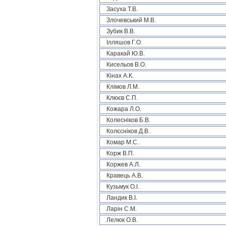
Засуха Т.В.
Злочевський М.В.
Зубик В.В.
Ілляшов Г.О.
Каракай Ю.В.
Кисельов В.О.
Кінах А.К.
Клімов Л.М.
Клюєв С.П.
Кожара Л.О.
Колесніков Б.В.
Колєсніков Д.В.
Комар М.С.
Корж В.П.
Коржев А.Л.
Кравець А.В.
Кузьмук О.І.
Ландик В.І.
Ларін С.М.
Лелюк О.В.