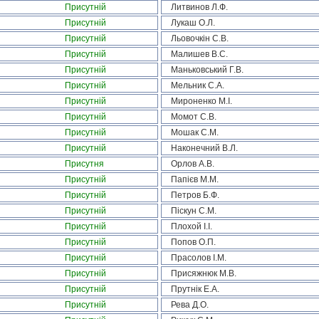
Присутній
Литвинов Л.Ф.
Присутній
Лукаш О.Л.
Присутній
Льовочкін С.В.
Присутній
Малишев В.С.
Присутній
Маньковський Г.В.
Присутній
Мельник С.А.
Присутній
Мироненко М.І.
Присутній
Момот С.В.
Присутній
Мошак С.М.
Присутній
Наконечний В.Л.
Присутня
Орлов А.В.
Присутній
Папієв М.М.
Присутній
Петров Б.Ф.
Присутній
Піскун С.М.
Присутній
Плохой І.І.
Присутній
Попов О.П.
Присутній
Прасолов І.М.
Присутній
Присяжнюк М.В.
Присутній
Прутнік Е.А.
Присутній
Рева Д.О.