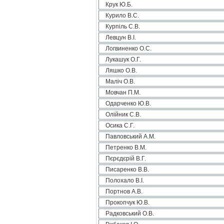
Крук Ю.Б.
Курило В.С.
Курпіль С.В.
Левцун В.І.
Логвиненко О.С.
Лукашук О.Г.
Ляшко О.В.
Маліч О.В.
Мовчан П.М.
Одарченко Ю.В.
Олійник С.В.
Осика С.Г.
Павловський А.М.
Петренко В.М.
Пєрєдєрій В.Г.
Писаренко В.В.
Полохало В.І.
Портнов А.В.
Прокопчук Ю.В.
Радковський О.В.