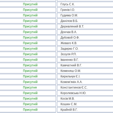
Присутній
Глусь С.К.
Присутній
Гринів І.О.
Присутній
Гудима О.М.
Присутній
Данілов В.Б.
Присутній
Деревляний В.Т.
Присутній
Дончак В.А.
Присутній
Дубовой О.Ф.
Присутній
Жеваго К.В.
Присутній
Задирко Г.О.
Присутній
Зозуля Р.П.
Присутній
Іваненко В.Г.
Присутній
Камчатний В.Г.
Присутній
Кеменяш О.М.
Присутній
Кирильчук Є.І.
Присутній
Кожем’якін А.А.
Присутня
Константинов Є.С.
Присутній
Королевська Н.Ю.
Присутній
Косів М.В.
Присутній
Кошин С.М.
Присутній
Крайній В.Г.