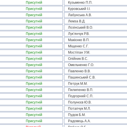
Присутній
Кузьменко П.П.
Присутній
Куровський І.І.
Присутній
Лабунська А.В.
Присутній
Лемза В.Д.
Присутній
Лозінський В.О.
Присутній
Лук’янчук Р.В.
Присутній
Макієнко В.П.
Присутній
Міщенко С.Г.
Присутній
Мостіпан У.М.
Присутній
Олійник В.С.
Присутній
Омельченко Г.О.
Присутній
Павленко В.В.
Присутній
Пашинський С.В.
Присутній
Петрук М.М.
Присутній
Пилипенко В.П.
Присутній
Подгорний С.П.
Присутній
Полунєєв Ю.В.
Присутній
Потапчук М.Л.
Присутній
Пудов Б.М.
Присутній
Радовець А.А.