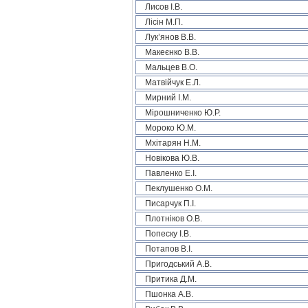
Лисов І.В.
Лісін М.П.
Лук’янов В.В.
Макеєнко В.В.
Мальцев В.О.
Матвійчук Е.Л.
Мирний І.М.
Мірошниченко Ю.Р.
Мороко Ю.М.
Мхітарян Н.М.
Новікова Ю.В.
Павленко Е.І.
Пеклушенко О.М.
Писарчук П.І.
Плотніков О.В.
Попеску І.В.
Потапов В.І.
Пригодський А.В.
Притика Д.М.
Пшонка А.В.