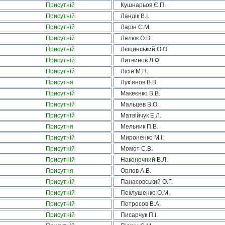
Присутній
Кушнарьов Є.П.
Присутній
Ландік В.І.
Присутній
Ларін С.М.
Присутній
Лелюк О.В.
Присутній
Лєщинський О.О.
Присутній
Литвинов Л.Ф.
Присутній
Лісін М.П.
Присутня
Лук’янов В.В.
Присутній
Макеєнко В.В.
Присутній
Мальцев В.О.
Присутній
Матвійчук Е.Л.
Присутня
Мельник П.В.
Присутній
Мироненко М.І.
Присутній
Момот С.В.
Присутній
Наконечний В.Л.
Присутня
Орлов А.В.
Присутній
Панасовський О.Г.
Присутній
Пеклушенко О.М.
Присутній
Петросов В.А.
Присутній
Писарчук П.І.