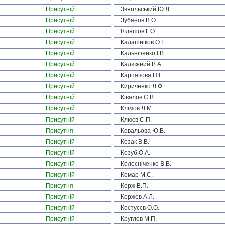
Присутній
Звягільський Ю.Л.
Присутній
Зубанов В.О.
Присутній
Ілляшов Г.О.
Присутній
Калашніков О.І.
Присутній
Кальніченко І.В.
Присутній
Калюжний В.А.
Присутній
Карпачова Н.І.
Присутній
Кириченко Л.Ф.
Присутній
Ківалов С.В.
Присутній
Клімов Л.М.
Присутній
Клюєв С.П.
Присутня
Ковальова Ю.В.
Присутній
Козак В.В.
Присутній
Козуб О.А.
Присутній
Колесніченко В.В.
Присутній
Комар М.С.
Присутня
Корж В.П.
Присутній
Коржев А.Л.
Присутній
Костусєв О.О.
Присутній
Круглов М.П.