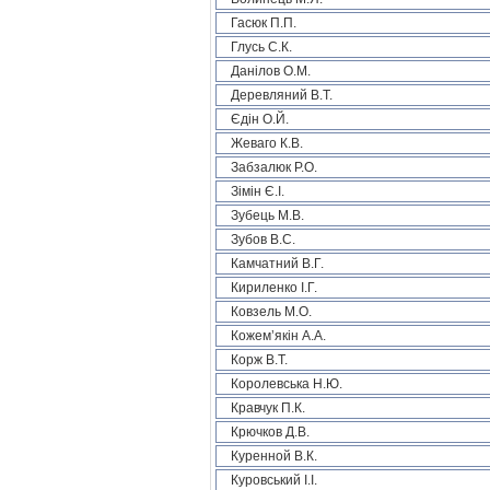
Гасюк П.П.
Глусь С.К.
Данілов О.М.
Деревляний В.Т.
Єдін О.Й.
Жеваго К.В.
Забзалюк Р.О.
Зімін Є.І.
Зубець М.В.
Зубов В.С.
Камчатний В.Г.
Кириленко І.Г.
Ковзель М.О.
Кожем’якін А.А.
Корж В.Т.
Королевська Н.Ю.
Кравчук П.К.
Крючков Д.В.
Куренной В.К.
Куровський І.І.