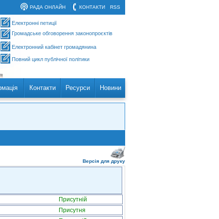
РАДА ОНЛАЙН
КОНТАКТИ
RSS
Електронні петиції
Громадське обговорення законопроєктів
Електронний кабінет громадянина
Повний цикл публічної політики
рмація
Контакти
Ресурси
Новини
Версія для друку
Присутній
Присутня