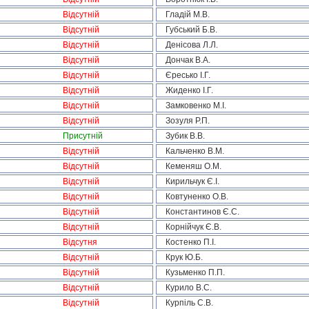
Відсутній
Гладій М.В.
Відсутній
Губський Б.В.
Відсутній
Денісова Л.Л.
Відсутній
Дончак В.А.
Відсутній
Єресько І.Г.
Відсутній
Жиденко І.Г.
Відсутній
Замковенко М.І.
Відсутній
Зозуля Р.П.
Присутній
Зубик В.В.
Відсутній
Кальченко В.М.
Відсутній
Кеменяш О.М.
Відсутній
Кирильчук Є.І.
Відсутній
Ковтуненко О.В.
Відсутній
Константинов Є.С.
Відсутній
Корнійчук Є.В.
Відсутня
Костенко П.І.
Відсутній
Крук Ю.Б.
Відсутній
Кузьменко П.П.
Відсутній
Курило В.С.
Відсутній
Курпіль С.В.