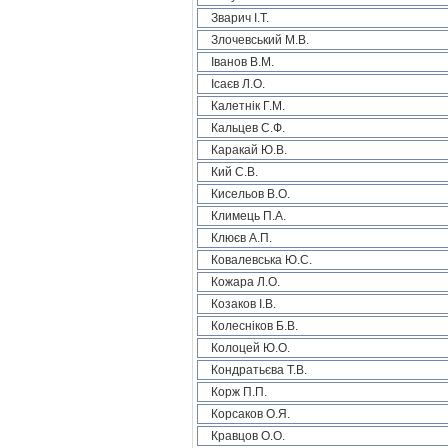
Зварич І.Т.
Злочевський М.В.
Іванов В.М.
Ісаєв Л.О.
Калетнік Г.М.
Кальцев С.Ф.
Каракай Ю.В.
Кий С.В.
Кисельов В.О.
Климець П.А.
Клюєв А.П.
Ковалевська Ю.С.
Кожара Л.О.
Козаков І.В.
Колесніков Б.В.
Колоцей Ю.О.
Кондратьєва Т.В.
Корж П.П.
Корсаков О.Я.
Кравцов О.О.