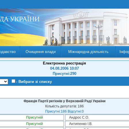
одавство
Очищення влади
Міжнародна діяльність
Інфо
Електронна реєстрація
04.08.2006 10:07
Присутні:290
- Вибрати зі списку
Фракція Партії регіонів у Верховній Раді України
Кількість депутатів: 186
Присутні:186 Відсутні:0
Присутній
Андрос С.О.
Присутній
Антипенко І.В.