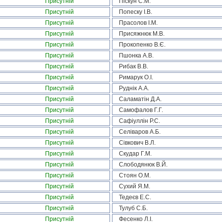
Присутній
Піскун С.М.
Присутній
Попеску І.В.
Присутній
Прасолов І.М.
Присутній
Присяжнюк М.В.
Присутній
Прокопенко В.Є.
Присутній
Пшонка А.В.
Присутній
Рибак В.В.
Присутній
Римарук О.І.
Присутній
Руднік А.А.
Присутній
Саламатін Д.А.
Присутній
Самофалов Г.Г.
Присутній
Сафіуллін Р.С.
Присутній
Селіваров А.Б.
Присутній
Сівкович В.Л.
Присутній
Скудар Г.М.
Присутній
Слободянюк В.Й.
Присутній
Стоян О.М.
Присутній
Сухий Я.М.
Присутній
Тедеєв Е.С.
Присутній
Тулуб С.Б.
Присутній
Фесенко Л.І.