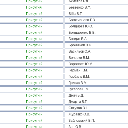
Присутній
Ахметов Р.Л.
Присутня
Бевзенко В.Ф.
Присутній
Біба В.Т.
Присутній
Богатирьова Р.В.
Присутній
Болдирєв Ю.О.
Присутній
Бондаренко В.В.
Присутня
Бондик В.А.
Присутній
Бронніков В.К.
Присутній
Васильєв О.А.
Присутній
Вечерко В.М.
Присутній
Воропаєв Ю.М.
Присутній
Герман Г.М.
Присутній
Горбаль В.М.
Присутній
Грицак В.М.
Присутній
Гусаров С.М.
Присутній
Дейч Б.Д.
Присутній
Джарти В.Г.
Присутній
Євтухов В.І.
Присутній
Журавко О.В.
Присутній
Заблоцький В.П.
Присутня
Зац О.В.