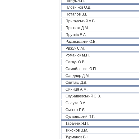
Пінчук А.П.
Плотніков О.В.
Потапов В.І.
Пригодський А.В.
Притика Д.М.
Прутнік Е.А.
Радзієвський О.В.
Рижук С.М.
Романюк М.П.
Савчук О.В.
Самойленко Ю.П.
Сандлер Д.М.
Святаш Д.В.
Синиця А.М.
Скубашевський С.В.
Слаута В.А.
Смітюх Г.Є.
Сулковський П.Г.
Табачнік Я.П.
Тихонов В.М.
Турманов В.І.