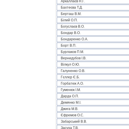
Аркаллаєв Н.Г.
Бахтеєва Т.Д.
Берташ В.М.
Білий О.П.
Богуслаєв В.О.
Бондар В.О.
Бондаренко О.А.
Борт В.П.
Бурлаков П.М.
Вернидубов І.В.
Вілкул О.Ю.
Галуненко О.В.
Гєллєр Є.Б.
Горбатюк А.О.
Гуменюк І.М.
Дарда О.П.
Демянко М.І.
Джига М.В.
Єфремов О.С.
Забарський В.В.
Засуха Т.В.