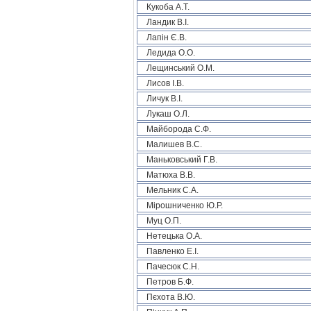
Кукоба А.Т.
Ландик В.І.
Лапін Є.В.
Ледида О.О.
Лещинський О.М.
Лисов І.В.
Личук В.І.
Лукаш О.Л.
Майборода С.Ф.
Малишев В.С.
Маньковський Г.В.
Матюха В.В.
Мельник С.А.
Мірошниченко Ю.Р.
Муц О.П.
Нетецька О.А.
Павленко Е.І.
Пачесюк С.Н.
Петров Б.Ф.
Пєхота В.Ю.