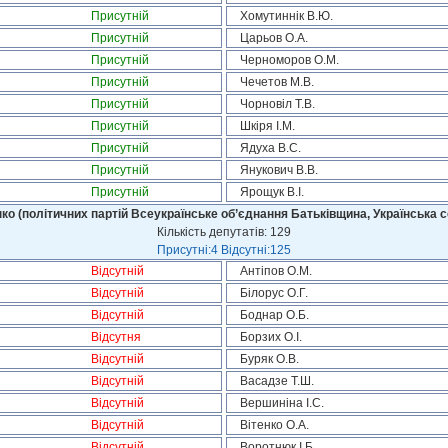
Присутній
Хомутиннік В.Ю.
Присутній
Царьов О.А.
Присутній
Черноморов О.М.
Присутній
Чечетов М.В.
Присутній
Чорновіл Т.В.
Присутній
Шкіря І.М.
Присутній
Ядуха В.С.
Присутній
Янукович В.В.
Присутній
Ярощук В.І.
ко (політичних партій Всеукраїнське об’єднання Батьківщина, Українська с
Кількість депутатів: 129
Присутні:4 Відсутні:125
Відсутній
Антіпов О.М.
Відсутній
Білорус О.Г.
Відсутній
Боднар О.Б.
Відсутня
Борзих О.І.
Відсутній
Буряк О.В.
Відсутній
Васадзе Т.Ш.
Відсутній
Вершиніна І.С.
Відсутній
Вітенко О.А.
Відсутній
Воротнюк І.Б.