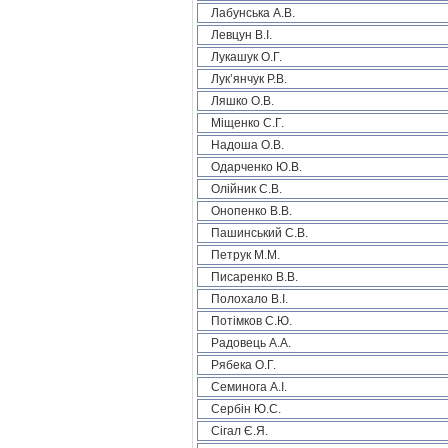
Лабунська А.В.
Левцун В.І.
Лукашук О.Г.
Лук’янчук Р.В.
Ляшко О.В.
Міщенко С.Г.
Надоша О.В.
Одарченко Ю.В.
Олійник С.В.
Онопенко В.В.
Пашинський С.В.
Петрук М.М.
Писаренко В.В.
Полохало В.І.
Потімков С.Ю.
Радовець А.А.
Рябека О.Г.
Семинога А.І.
Сербін Ю.С.
Сігал Є.Я.