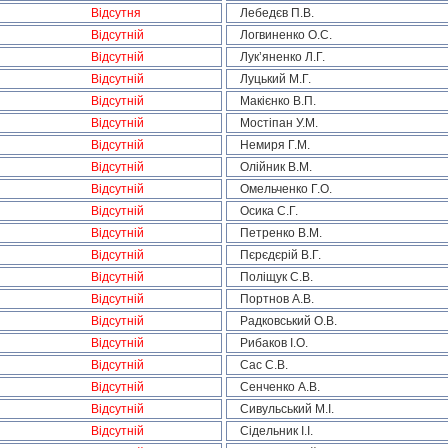
Відсутня
Лебедєв П.В.
Відсутній
Логвиненко О.С.
Відсутній
Лук’яненко Л.Г.
Відсутній
Луцький М.Г.
Відсутній
Макієнко В.П.
Відсутній
Мостіпан У.М.
Відсутній
Немиря Г.М.
Відсутній
Олійник В.М.
Відсутній
Омельченко Г.О.
Відсутній
Осика С.Г.
Відсутній
Петренко В.М.
Відсутній
Пєрєдєрій В.Г.
Відсутній
Поліщук С.В.
Відсутній
Портнов А.В.
Відсутній
Радковський О.В.
Відсутній
Рибаков І.О.
Відсутній
Сас С.В.
Відсутній
Сенченко А.В.
Відсутній
Сивульський М.І.
Відсутній
Сідельник І.І.