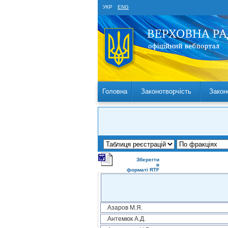
УКР
ENG
Головна
Законотворчість
Закон
Зберегти
в
форматі RTF
Азаров М.Я.
Антемюк А.Д.