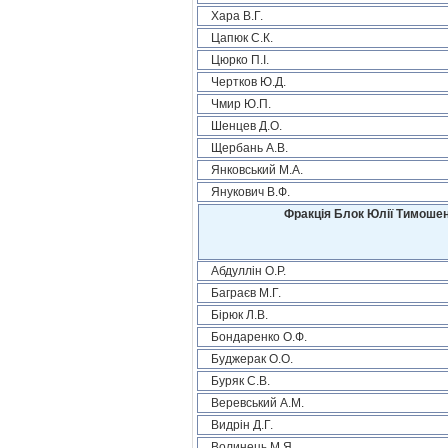
Хара В.Г.
Цапюк С.К.
Цюрко П.І.
Чертков Ю.Д.
Чмир Ю.П.
Шенцев Д.О.
Щербань А.В.
Янковський М.А.
Янукович В.Ф.
Фракція Блок Юлії Тимошен
Абдуллін О.Р.
Баграєв М.Г.
Бірюк Л.В.
Бондаренко О.Ф.
Буджерак О.О.
Буряк С.В.
Веревський А.М.
Видрін Д.Г.
Волинець М.Я.