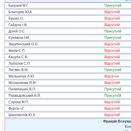
Баграєв М.Г.
Присутній
Благодир Ю.А.
Відсутній
Бушко І.І.
Відсутній
Гайдош І.Ф.
Відсутній
Доній О.С.
Присутній
Єремеєв І.М.
Присутній
Зарубінський О.О.
Відсутній
Івахів С.П.
Відсутній
Кацуба С.В.
Відсутній
Лабазюк С.П.
Відсутній
Литвин В.М.
Присутній
Мельничук Л.Ю.
Відсутня
Москаленко Я.М.
Відсутній
Пилипишин В.П.
Присутній
Развадовський В.Й.
Присутній
Сорока М.П.
Відсутній
Фурсін І.Г.
Відсутній
Шаповалов Ю.А.
Відсутній
Фракція Всеукр
Кіл