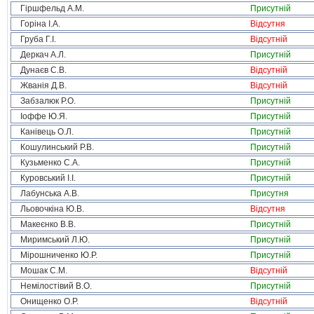
Гіршфельд А.М.
Присутній
Горіна І.А.
Відсутня
Груба Г.І.
Відсутній
Деркач А.Л.
Присутній
Дунаєв С.В.
Відсутній
Жванія Д.В.
Відсутній
Забзалюк Р.О.
Присутній
Іоффе Ю.Я.
Присутній
Канівець О.Л.
Присутній
Кошулинський Р.В.
Присутній
Кузьменко С.А.
Присутній
Куровський І.І.
Присутній
Лабунська А.В.
Присутня
Льовочкіна Ю.В.
Відсутня
Макеєнко В.В.
Присутній
Миримський Л.Ю.
Присутній
Мірошниченко Ю.Р.
Присутній
Мошак С.М.
Відсутній
Немілостівий В.О.
Присутній
Онищенко О.Р.
Відсутній