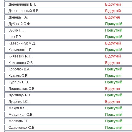
Деревляний В.Т.
Відсутній
Дзензерський Д.В.
Відсутній
Донець Т.А.
Відсутня
Дубовой О.Ф.
Присутній
Зубко Г.Г.
Присутній
Ілик Р.Р.
Присутній
Катеринчук М.Д.
Відсутній
Кириленко І.Г.
Присутній
Князевич Р.П.
Відсутній
Колганова О.В.
Відсутня
Королюк В.А.
Присутній
Кужель О.В.
Присутня
Курпіль С.В.
Присутній
Ледовських О.В.
Відсутня
Лук’янчук Р.В.
Присутній
Луценко І.С.
Відсутня
Макул Л.Я.
Присутній
Медуниця О.В.
Присутній
Москаль Г.Г.
Присутній
Одарченко Ю.В.
Присутній