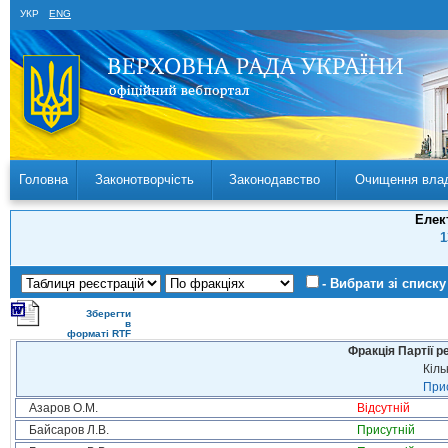
УКР
ENG
Головна
Законотворчість
Законодавство
Очищення вла
Елек
1
- Вибрати зі списку
Зберегти
в
форматі RTF
Фракція Партії р
Кіль
Прис
Азаров О.М.
Відсутній
Байсаров Л.В.
Присутній