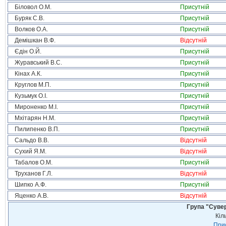
Біловол О.М.
Присутній
Буряк С.В.
Присутній
Волков О.А.
Присутній
Демішкан В.Ф.
Відсутній
Єдін О.Й.
Присутній
Журавський В.С.
Присутній
Кінах А.К.
Присутній
Круглов М.П.
Присутній
Кузьмук О.І.
Присутній
Мироненко М.І.
Присутній
Мхітарян Н.М.
Присутній
Пилипенко В.П.
Присутній
Сальдо В.В.
Відсутній
Сухий Я.М.
Відсутній
Табалов О.М.
Присутній
Труханов Г.Л.
Відсутній
Шипко А.Ф.
Присутній
Яценко А.В.
Відсутній
Група "Сувер
Кіл
Прис