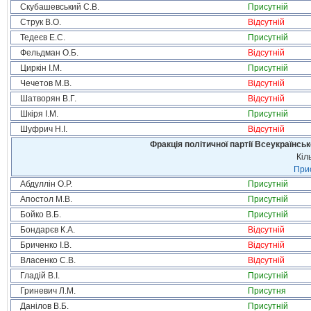
Скубашевський С.В.
Присутній
Струк В.О.
Відсутній
Тедеєв Е.С.
Присутній
Фельдман О.Б.
Відсутній
Циркін І.М.
Присутній
Чечетов М.В.
Відсутній
Шатворян В.Г.
Відсутній
Шкіря І.М.
Присутній
Шуфрич Н.І.
Відсутній
Фракція політичної партії Всеукраїнсь
Кіл
Прис
Абдуллін О.Р.
Присутній
Апостол М.В.
Присутній
Бойко В.Б.
Присутній
Бондарєв К.А.
Відсутній
Бриченко І.В.
Відсутній
Власенко С.В.
Відсутній
Гладій В.І.
Присутній
Гриневич Л.М.
Присутня
Данілов В.Б.
Присутній