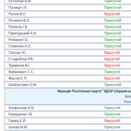
Остапчук В.М.
Присутній
Палиця І.П.
Присутній
Пехов В.А.
Відсутній
Поляков В.Л.
Присутній
Попеску І.В.
Присутній
Пригодський А.В.
Присутній
Рибаков І.О.
Присутній
Семенюк А.О.
Присутній
Скосар І.Є.
Відсутній
Стаднійчук Р.В.
Відсутній
Турманов В.І.
Відсутній
Фабрикант С.С.
Присутня
Фірсов Є.П.
Відсутній
Шаблатович О.М.
Присутній
Фракція Політичної партії "УДАР (Україн
Кіл
Прис
Агафонова Н.В.
Присутня
Геращенко І.В.
Присутня
Гурвіц Е.Й.
Відсутній
Іонова М.М.
Присутня