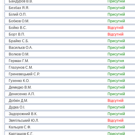
Бандуров В.В.
Присутній
Безбах Я.Я.
Присутній
Білий О.П.
Присутній
Бобков О.М.
Присутній
Бойко В.С.
Відсутній
Борт В.П.
Відсутній
Брайко С.Б.
Присутній
Васильєв О.А.
Присутній
Волков О.М.
Присутній
Герман Г.М.
Присутня
Глазунов С.М.
Присутній
Гриневецький С.Р.
Присутній
Гузенко К.О.
Присутній
Демидко В.М.
Присутній
Денисенко А.П.
Присутній
Добкін Д.М.
Відсутній
Дудка О.І.
Присутній
Задорожний В.К.
Присутній
Звягільський Ю.Л.
Відсутній
Кальцев С.Ф.
Присутній
Карташов Є.Г.
Присутній