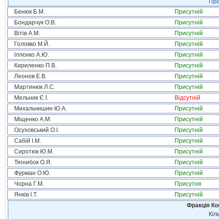
При
Бенюк Б.М.
Присутній
Бондарчук О.В.
Присутній
Вітів А.М.
Присутній
Головко М.Й.
Присутній
Іллєнко А.Ю.
Присутній
Кириленко П.В.
Присутній
Леонов Е.В.
Присутній
Мартинюк Л.С.
Присутній
Мельник Є.І.
Відсутній
Михальчишин Ю.А.
Присутній
Міщенко А.М.
Присутній
Осуховський О.І.
Присутній
Сабій І.М.
Присутній
Сиротюк Ю.М.
Присутній
Тягнибок О.Я.
Присутній
Фурман О.Ю.
Присутній
Чорна Г.М.
Присутня
Янків І.Т.
Присутній
Фракція Ком
Кіл