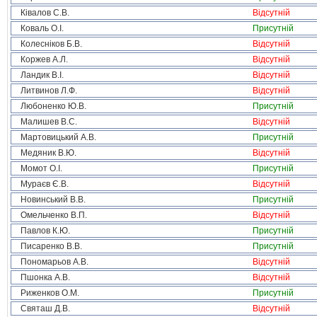
Ківалов С.В.
Відсутній
Коваль О.І.
Присутній
Колесніков Б.В.
Відсутній
Коржев А.Л.
Відсутній
Ландик В.І.
Відсутній
Литвинов Л.Ф.
Відсутній
Любоненко Ю.В.
Присутній
Малишев В.С.
Відсутній
Мартовицький А.В.
Присутній
Медяник В.Ю.
Відсутній
Момот О.І.
Присутній
Мураєв Є.В.
Відсутній
Новинський В.В.
Присутній
Омельченко В.П.
Відсутній
Павлов К.Ю.
Присутній
Писаренко В.В.
Присутній
Пономарьов А.В.
Відсутній
Пшонка А.В.
Відсутній
Риженков О.М.
Присутній
Святаш Д.В.
Відсутній