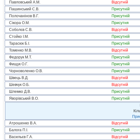
Павловський А.М.
Відсутній
Пашинський С.В.
Присутній
Полочанінов В.Г.
Присутній
Сікора О.М.
Присутня
Соболєв С.В.
Відсутній
Стойко І.М.
Присутній
Тарасюк Б.І.
Присутній
Томенко М.В.
Відсутній
Федорук М.Т.
Присутній
Фищук О.Г.
Присутній
Чорноволенко О.В.
Присутній
Швець В.Д.
Відсутній
Шевчук О.Б.
Відсутній
Шлемко Д.В.
Присутній
Яворівський В.О.
Присутній
Кіл
Прис
Атрошенко В.А.
Відсутній
Балога П.І.
Присутній
Васильєв Г.А.
Відсутній