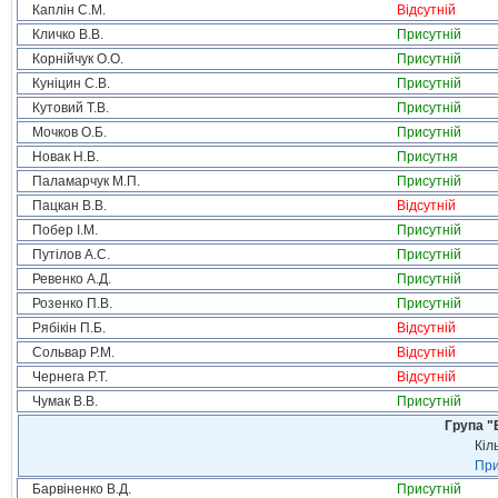
Каплін С.М.
Відсутній
Кличко В.В.
Присутній
Корнійчук О.О.
Присутній
Куніцин С.В.
Присутній
Кутовий Т.В.
Присутній
Мочков О.Б.
Присутній
Новак Н.В.
Присутня
Паламарчук М.П.
Присутній
Пацкан В.В.
Відсутній
Побер І.М.
Присутній
Путілов А.С.
Присутній
Ревенко А.Д.
Присутній
Розенко П.В.
Присутній
Рябікін П.Б.
Відсутній
Сольвар Р.М.
Відсутній
Чернега Р.Т.
Відсутній
Чумак В.В.
Присутній
Група "
Кіл
При
Барвіненко В.Д.
Присутній