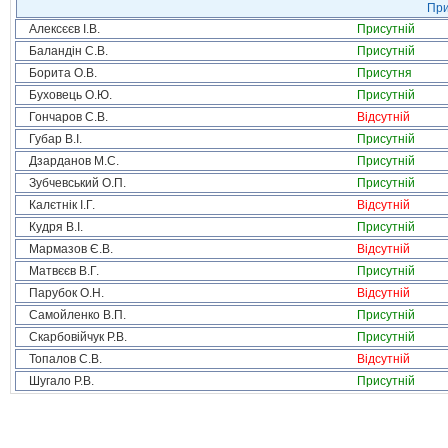
При
Алексєєв І.В.
Присутній
Баландін С.В.
Присутній
Борита О.В.
Присутня
Буховець О.Ю.
Присутній
Гончаров С.В.
Відсутній
Губар В.І.
Присутній
Дзарданов М.С.
Присутній
Зубчевський О.П.
Присутній
Калєтнік І.Г.
Відсутній
Кудря В.І.
Присутній
Мармазов Є.В.
Відсутній
Матвєєв В.Г.
Присутній
Парубок О.Н.
Відсутній
Самойленко В.П.
Присутній
Скарбовійчук Р.В.
Присутній
Топалов С.В.
Відсутній
Шугало Р.В.
Присутній