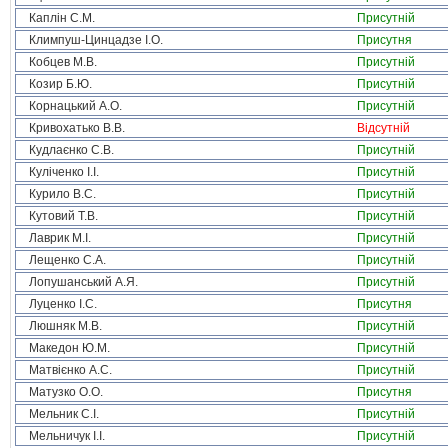
Каплін С.М.
Присутній
Климпуш-Цинцадзе І.О.
Присутня
Кобцев М.В.
Присутній
Козир Б.Ю.
Присутній
Корнацький А.О.
Присутній
Кривохатько В.В.
Відсутній
Кудлаєнко С.В.
Присутній
Куліченко І.І.
Присутній
Курило В.С.
Присутній
Кутовий Т.В.
Присутній
Лаврик М.І.
Присутній
Лещенко С.А.
Присутній
Лопушанський А.Я.
Присутній
Луценко І.С.
Присутня
Люшняк М.В.
Присутній
Македон Ю.М.
Присутній
Матвієнко А.С.
Присутній
Матузко О.О.
Присутня
Мельник С.І.
Присутній
Мельничук І.І.
Присутній