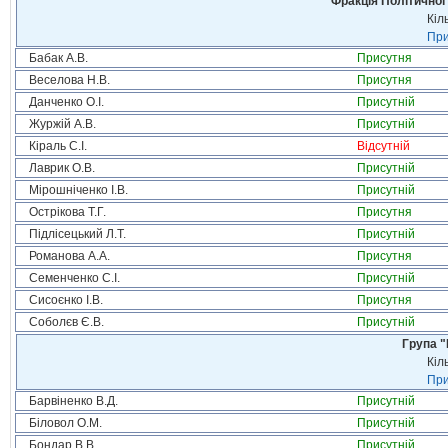
Фракція Політичної
Кіл
При
Бабак А.В.
Присутня
Веселова Н.В.
Присутня
Данченко О.І.
Присутній
Журжій А.В.
Присутній
Кіраль С.І.
Відсутній
Лаврик О.В.
Присутній
Мірошніченко І.В.
Присутній
Острікова Т.Г.
Присутня
Підлісецький Л.Т.
Присутній
Романова А.А.
Присутня
Семенченко С.І.
Присутній
Сисоєнко І.В.
Присутня
Соболєв Є.В.
Присутній
Група "
Кіл
При
Барвіненко В.Д.
Присутній
Біловол О.М.
Присутній
Бондар В.В.
Присутній