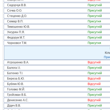
Сидорчук В.В.
Присутній
Сочка О.О.
Присутній
Стеценко Д.О.
Присутній
Сюмар В.П.
Присутня
Тимошенко Ю.В.
Присутній
Унгурян П.Я.
Присутній
Федорук М.Т.
Присутній
Чорновол Т.М.
Присутня
Кіл
Прис
Атрошенко В.А.
Відсутній
Балога І.І.
Присутній
Батенко Т.І.
Присутній
Береза Б.Ю.
Відсутній
Бублик Ю.В.
Відсутній
Головко М.Й.
Присутній
Гройсман В.Б.
Присутній
Денисенко А.С.
Відсутній
Дідич В.В.
Присутній