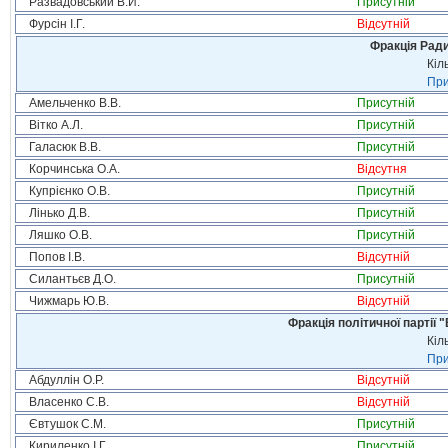
Развадовський В.Й.
Присутній
Фурсін І.Г.
Відсутній
Фракція Ради
Кіл
При
Амельченко В.В.
Присутній
Вітко А.Л.
Присутній
Галасюк В.В.
Присутній
Корчинська О.А.
Відсутня
Купрієнко О.В.
Присутній
Лінько Д.В.
Присутній
Ляшко О.В.
Присутній
Попов І.В.
Відсутній
Силантьєв Д.О.
Присутній
Чижмарь Ю.В.
Відсутній
Фракція політичної партії
Кіл
При
Абдуллін О.Р.
Відсутній
Власенко С.В.
Відсутній
Євтушок С.М.
Присутній
Кириленко І.Г.
Присутній