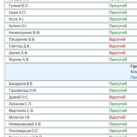
Гуляєв В.О.
Присутній
Ільюк А.О.
Присутній
Кіссе А.І.
Присутній
Кулініч О.І.
Присутній
Ничипоренко В.М.
Присутній
Писаренко В.В.
Відсутній
Святаш Д.В.
Відсутній
Шипко А.Ф.
Відсутній
Яценко А.В.
Присутній
Гру
Кіл
При
Бандуров В.В.
Присутній
Гіршфельд А.М.
Присутній
Довгий О.С.
Відсутній
Лабазюк С.П.
Присутній
Мартиняк С.В.
Присутній
Молоток І.Ф.
Відсутній
Немировський А.В.
Присутній
Пономарьов О.С.
Присутній