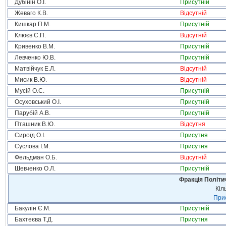
Дубінін О.І.
Присутній
Жеваго К.В.
Відсутній
Кишкар П.М.
Присутній
Клюєв С.П.
Відсутній
Кривенко В.М.
Присутній
Левченко Ю.В.
Присутній
Матвійчук Е.Л.
Відсутній
Мисик В.Ю.
Відсутній
Мусій О.С.
Присутній
Осуховський О.І.
Присутній
Парубій А.В.
Присутній
Пташник В.Ю.
Відсутня
Сироїд О.І.
Присутня
Суслова І.М.
Присутня
Фельдман О.Б.
Відсутній
Шевченко О.Л.
Присутній
Фракція Політич
Кіл
Прис
Бакулін Є.М.
Присутній
Бахтеєва Т.Д.
Присутня