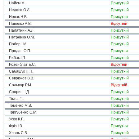
Найєм М. .
Присутній
Недава О.А.
Присутній
Новак Н.В.
Присутня
Павелко А.В.
Відсутній
Палатний А.Л.
Присутній
Петренко О.М.
Присутній
Побер І.М.
Присутній
Продан О.П.
Присутня
Рибак І.П.
Присутній
Розенблат Б.С.
Відсутній
Сабашук П.П.
Присутній
Севрюков В.В.
Присутній
Сольвар Р.М.
Відсутній
Спориш І.Д.
Присутній
Тіміш Г.І.
Присутній
Томенко М.В.
Присутній
Тригубенко С.М.
Присутній
Усов К.Г.
Присутній
Фріз І.В.
Присутня
Хлань С.В.
Присутній