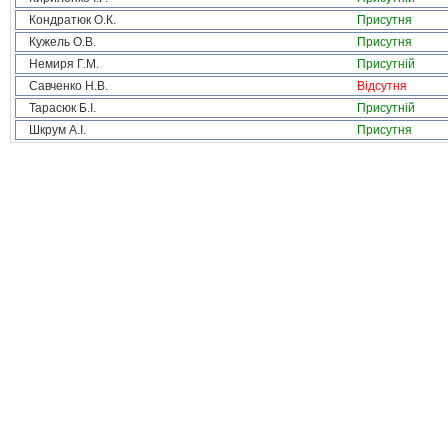
Кондратюк О.К.
Присутня
Кужель О.В.
Присутня
Немиря Г.М.
Присутній
Савченко Н.В.
Відсутня
Тарасюк Б.І.
Присутній
Шкрум А.І.
Присутня