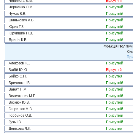
Чепинога В.М.
Відсутній
Черненко О.М.
Присутній
Чумак В.В.
Присутній
Шинькович А.В.
Присутній
Юрик Т.З.
Присутній
Юрчишин П.В.
Присутній
Яриніч К.В.
Присутній
Фракція Політи
Кіл
При
Алексєєв І.С.
Присутній
Бабій Ю.Ю.
Відсутній
Бойко О.П.
Присутня
Бриченко І.В.
Присутній
Ванат П.М.
Присутній
Величкович М.Р.
Присутній
Вознюк Ю.В.
Присутній
Гаврилюк М.В.
Присутній
Горбунов О.В.
Присутній
Гузь І.В.
Присутній
Денісова Л.Л.
Присутня