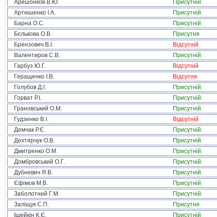
Арешонков В.Ю.
Присутній
Артюшенко І.А.
Присутній
Барна О.С.
Присутній
Бєлькова О.В.
Присутня
Брензович В.І.
Відсутній
Валентиров С.В.
Присутній
Гарбуз Ю.Г.
Відсутній
Геращенко І.В.
Відсутня
Голубов Д.І.
Присутній
Горват Р.І.
Присутній
Грановський О.М.
Присутній
Гудзенко В.І.
Відсутній
Демчак Р.Є.
Присутній
Дехтярчук О.В.
Присутній
Дмитренко О.М.
Присутній
Домбровський О.Г.
Присутній
Дубневич Я.В.
Присутній
Єфімов М.В.
Присутній
Заболотний Г.М.
Присутній
Заліщук С.П.
Присутня
Іщейкін К.Є.
Присутній