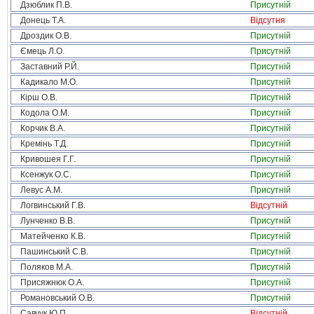
Дзюблик П.В.
Присутній
Донець Т.А.
Відсутня
Дроздик О.В.
Присутній
Ємець Л.О.
Присутній
Заставний Р.Й.
Присутній
Кадикало М.О.
Присутній
Кірш О.В.
Присутній
Кодола О.М.
Присутній
Корчик В.А.
Присутній
Кремінь Т.Д.
Присутній
Кривошея Г.Г.
Присутній
Ксенжук О.С.
Присутній
Левус А.М.
Присутній
Логвинський Г.В.
Відсутній
Лунченко В.В.
Присутній
Матейченко К.В.
Присутній
Пашинський С.В.
Присутній
Поляков М.А.
Присутній
Присяжнюк О.А.
Присутній
Романовський О.В.
Присутній
Савчук Ю.П.
Відсутній