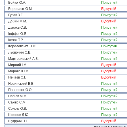
Бойко Ю.А.
Присутній
Воропаєв Ю.М.
Відсутній
Гусак В.Г.
Присутній
Добкін М.М.
Відсутній
Дунаєв С.В.
Присутній
Іоффе Ю.Я.
Присутній
Козак Т.Р.
Присутній
Королевська Н.Ю.
Присутня
Льовочкін С.В.
Присутній
Мартовицький А.В.
Присутній
Мирний І.М.
Відсутній
Мороко Ю.М.
Відсутній
Нечаєв О.І.
Відсутній
Новинський В.В.
Присутній
Павленко Ю.О.
Присутній
Папієв М.М.
Присутній
Сажко С.М.
Присутній
Солод Ю.В.
Присутній
Шпенов Д.Ю.
Присутній
Шуфрич Н.І.
Відсутній