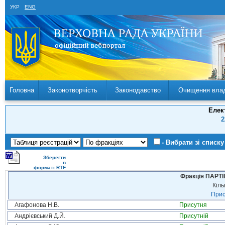
УКР
ENG
Головна
Законотворчість
Законодавство
Очищення вла
Елек
2
- Вибрати зі списку
Зберегти
в
форматі RTF
Фракція ПАРТ
Кіль
Прис
Агафонова Н.В.
Присутня
Андрієвський Д.Й.
Присутній