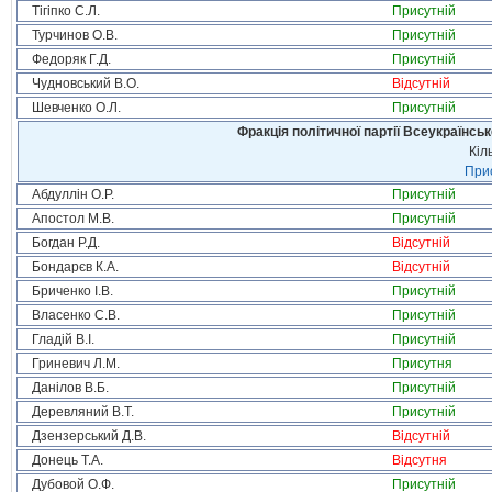
Тігіпко С.Л.
Присутній
Турчинов О.В.
Присутній
Федоряк Г.Д.
Присутній
Чудновський В.О.
Відсутній
Шевченко О.Л.
Присутній
Фракція політичної партії Всеукраїнсь
Кіл
Прис
Абдуллін О.Р.
Присутній
Апостол М.В.
Присутній
Богдан Р.Д.
Відсутній
Бондарєв К.А.
Відсутній
Бриченко І.В.
Присутній
Власенко С.В.
Присутній
Гладій В.І.
Присутній
Гриневич Л.М.
Присутня
Данілов В.Б.
Присутній
Деревляний В.Т.
Присутній
Дзензерський Д.В.
Відсутній
Донець Т.А.
Відсутня
Дубовой О.Ф.
Присутній