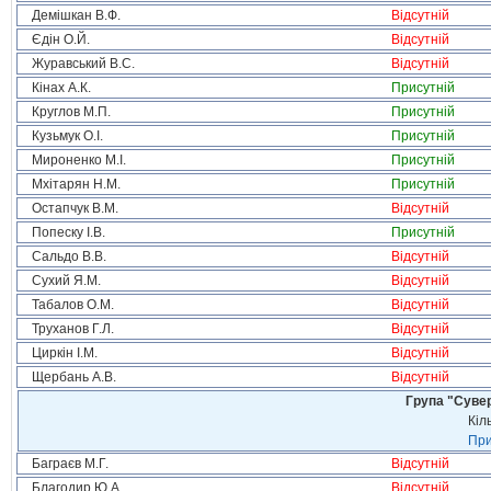
Демішкан В.Ф.
Відсутній
Єдін О.Й.
Відсутній
Журавський В.С.
Відсутній
Кінах А.К.
Присутній
Круглов М.П.
Присутній
Кузьмук О.І.
Присутній
Мироненко М.І.
Присутній
Мхітарян Н.М.
Присутній
Остапчук В.М.
Відсутній
Попеску І.В.
Присутній
Сальдо В.В.
Відсутній
Сухий Я.М.
Відсутній
Табалов О.М.
Відсутній
Труханов Г.Л.
Відсутній
Циркін І.М.
Відсутній
Щербань А.В.
Відсутній
Група "Сувер
Кіл
При
Баграєв М.Г.
Відсутній
Благодир Ю.А.
Відсутній