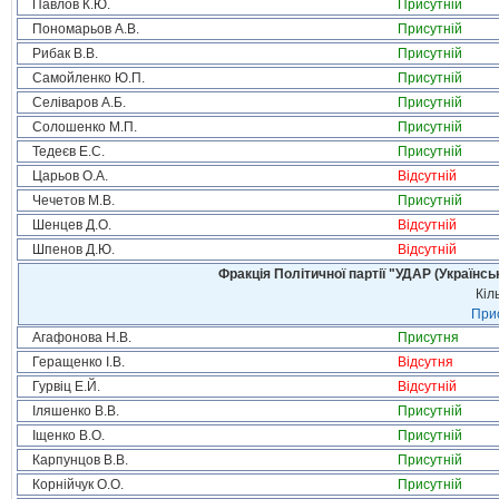
Павлов К.Ю.
Присутній
Пономарьов А.В.
Присутній
Рибак В.В.
Присутній
Самойленко Ю.П.
Присутній
Селіваров А.Б.
Присутній
Солошенко М.П.
Присутній
Тедеєв Е.С.
Присутній
Царьов О.А.
Відсутній
Чечетов М.В.
Присутній
Шенцев Д.О.
Відсутній
Шпенов Д.Ю.
Відсутній
Фракція Політичної партії "УДАР (Україн
Кіл
Прис
Агафонова Н.В.
Присутня
Геращенко І.В.
Відсутня
Гурвіц Е.Й.
Відсутній
Іляшенко В.В.
Присутній
Іщенко В.О.
Присутній
Карпунцов В.В.
Присутній
Корнійчук О.О.
Присутній