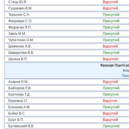
Стець Ю.Я.
Відсутній
Сушкевич В.М.
Відсутній
Терьохін С.А.
Присутній
Фаєрмарк С.О.
Присутній
Федорчук Я.П.
Присутній
Хміль М.М.
Присутній
Чубатенко О.М.
Присутній
Шевченко А.В.
Відсутній
Шкварилюк В.В.
Присутній
Шульга В.П.
Відсутній
Фракція Партії р
Кіл
Прис
Азаров О.М.
Відсутній
Байсаров Л.В.
Присутній
Бахтеєва Т.Д.
Присутня
Бережна І.Г.
Відсутня
Близнюк А.М.
Присутній
Бойко В.С.
Відсутній
Борт В.П.
Відсутній
Бутківський В.В.
Присутній