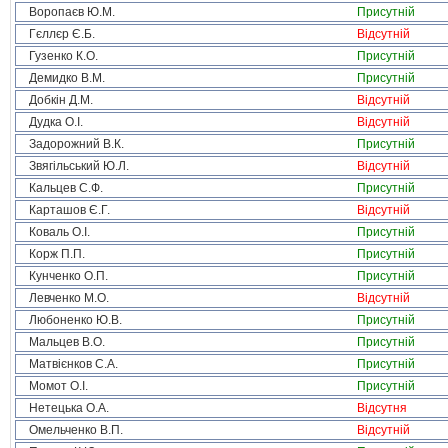
Воропаєв Ю.М.
Присутній
Гєллєр Є.Б.
Відсутній
Гузенко К.О.
Присутній
Демидко В.М.
Присутній
Добкін Д.М.
Відсутній
Дудка О.І.
Відсутній
Задорожний В.К.
Присутній
Звягільський Ю.Л.
Відсутній
Кальцев С.Ф.
Присутній
Карташов Є.Г.
Відсутній
Коваль О.І.
Присутній
Корж П.П.
Присутній
Кунченко О.П.
Присутній
Левченко М.О.
Відсутній
Любоненко Ю.В.
Присутній
Мальцев В.О.
Присутній
Матвієнков С.А.
Присутній
Момот О.І.
Присутній
Нетецька О.А.
Відсутня
Омельченко В.П.
Відсутній