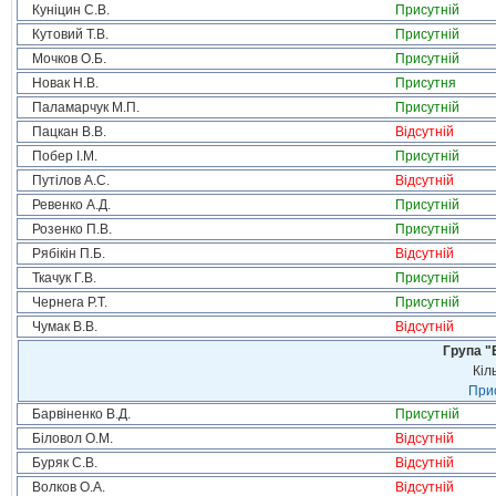
Куніцин С.В.
Присутній
Кутовий Т.В.
Присутній
Мочков О.Б.
Присутній
Новак Н.В.
Присутня
Паламарчук М.П.
Присутній
Пацкан В.В.
Відсутній
Побер І.М.
Присутній
Путілов А.С.
Відсутній
Ревенко А.Д.
Присутній
Розенко П.В.
Присутній
Рябікін П.Б.
Відсутній
Ткачук Г.В.
Присутній
Чернега Р.Т.
Присутній
Чумак В.В.
Відсутній
Група "
Кіл
Прис
Барвіненко В.Д.
Присутній
Біловол О.М.
Відсутній
Буряк С.В.
Відсутній
Волков О.А.
Відсутній