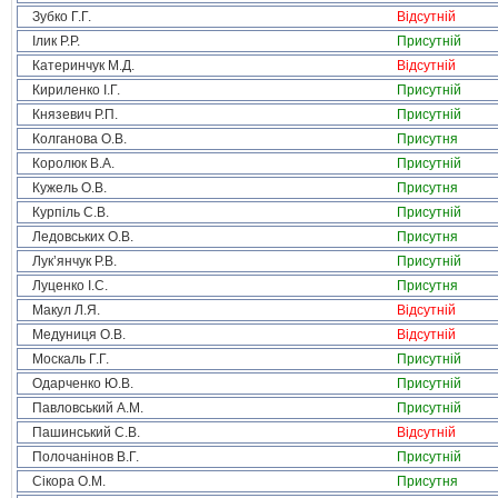
Зубко Г.Г.
Відсутній
Ілик Р.Р.
Присутній
Катеринчук М.Д.
Відсутній
Кириленко І.Г.
Присутній
Князевич Р.П.
Присутній
Колганова О.В.
Присутня
Королюк В.А.
Присутній
Кужель О.В.
Присутня
Курпіль С.В.
Присутній
Ледовських О.В.
Присутня
Лук’янчук Р.В.
Присутній
Луценко І.С.
Присутня
Макул Л.Я.
Відсутній
Медуниця О.В.
Відсутній
Москаль Г.Г.
Присутній
Одарченко Ю.В.
Присутній
Павловський А.М.
Присутній
Пашинський С.В.
Відсутній
Полочанінов В.Г.
Присутній
Сікора О.М.
Присутня