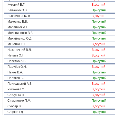
Кутовий В.Г.
Відсутній
Левченко О.В.
Присутня
Льовочкіна Ю.В.
Відсутня
Макеєнко В.В.
Присутній
Мартинюк А.І.
Присутній
Мельниченко В.В.
Присутній
Михайленко О.Д.
Присутня
Міщенко С.Г.
Відсутній
Наконечний В.Л.
Відсутній
Нечаєв О.І.
Відсутній
Павелко А.В.
Присутній
Парубок О.Н.
Відсутній
Пехов В.А.
Присутній
Поляков В.Л.
Присутній
Пригодський А.В.
Відсутній
Рибаков І.О.
Відсутній
Савчук Ю.П.
Відсутній
Симоненко П.М.
Присутній
Скосар І.Є.
Відсутній
Спіріна І.Д.
Присутня