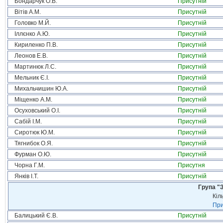
Бондарчук О.В.
Присутній
Вітів А.М.
Присутній
Головко М.Й.
Присутній
Іллєнко А.Ю.
Присутній
Кириленко П.В.
Присутній
Леонов Е.В.
Присутній
Мартинюк Л.С.
Присутній
Мельник Є.І.
Присутній
Михальчишин Ю.А.
Присутній
Міщенко А.М.
Присутній
Осуховський О.І.
Присутній
Сабій І.М.
Присутній
Сиротюк Ю.М.
Присутній
Тягнибок О.Я.
Присутній
Фурман О.Ю.
Присутній
Чорна Г.М.
Присутня
Янків І.Т.
Присутній
Група "З
Кіл
При
Балицький Є.В.
Присутній