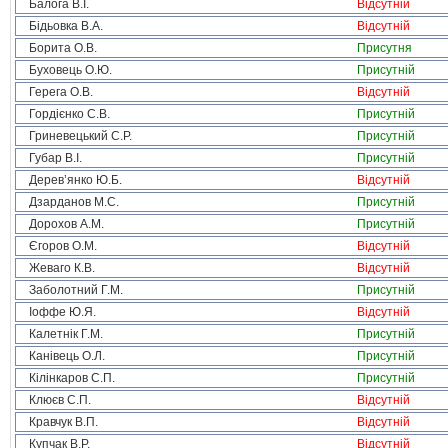
Балога В.І.
Відсутній
Бідьовка В.А.
Відсутній
Борита О.В.
Присутня
Буховець О.Ю.
Присутній
Герега О.В.
Відсутній
Гордієнко С.В.
Присутній
Гриневецький С.Р.
Присутній
Губар В.І.
Присутній
Дерев’янко Ю.Б.
Відсутній
Дзарданов М.С.
Присутній
Дорохов А.М.
Присутній
Єгоров О.М.
Відсутній
Жеваго К.В.
Відсутній
Заболотний Г.М.
Присутній
Іоффе Ю.Я.
Відсутній
Калетнік Г.М.
Присутній
Канівець О.Л.
Присутній
Кілінкаров С.П.
Присутній
Клюєв С.П.
Відсутній
Кравчук В.П.
Відсутній
Купчак В.Р.
Відсутній