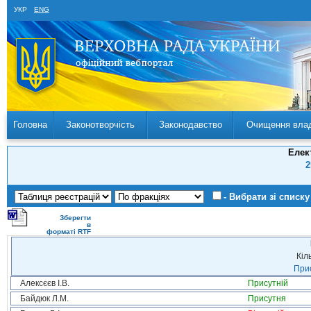
УКР
ENG
Головна
Законотворчість
Законодавство
Очищення вла
Елек
2
- Вибрати зі списку
Зберегти
в
форматі RTF
Кіл
Прис
Алексєєв І.В.
Присутній
Байдюк Л.М.
Присутня