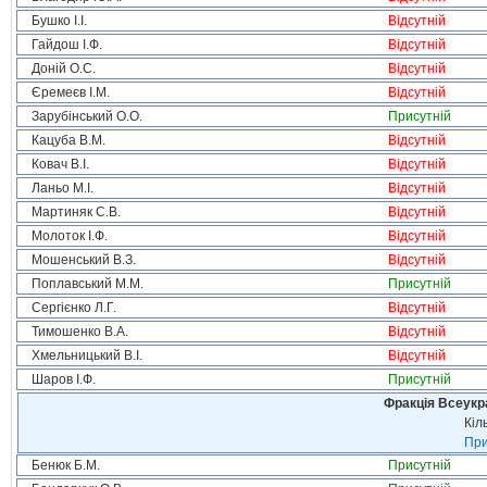
Бушко І.І.
Відсутній
Гайдош І.Ф.
Відсутній
Доній О.С.
Відсутній
Єремеєв І.М.
Відсутній
Зарубінський О.О.
Присутній
Кацуба В.М.
Відсутній
Ковач В.І.
Відсутній
Ланьо М.І.
Відсутній
Мартиняк С.В.
Відсутній
Молоток І.Ф.
Відсутній
Мошенський В.З.
Відсутній
Поплавський М.М.
Присутній
Сергієнко Л.Г.
Відсутній
Тимошенко В.А.
Відсутній
Хмельницький В.І.
Відсутній
Шаров І.Ф.
Присутній
Фракція Всеукр
Кіл
При
Бенюк Б.М.
Присутній