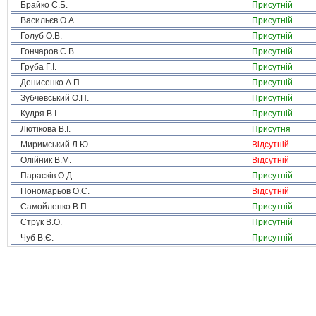
Брайко С.Б.
Присутній
Васильєв О.А.
Присутній
Голуб О.В.
Присутній
Гончаров С.В.
Присутній
Груба Г.І.
Присутній
Денисенко А.П.
Присутній
Зубчевський О.П.
Присутній
Кудря В.І.
Присутній
Лютікова В.І.
Присутня
Миримський Л.Ю.
Відсутній
Олійник В.М.
Відсутній
Парасків О.Д.
Присутній
Пономарьов О.С.
Відсутній
Самойленко В.П.
Присутній
Струк В.О.
Присутній
Чуб В.Є.
Присутній