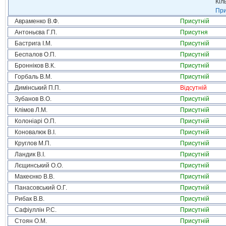
Кіл
При
Авраменко В.Ф.
Присутній
Антоньєва Г.П.
Присутня
Бастрига І.М.
Присутній
Беспалов О.П.
Присутній
Бронніков В.К.
Присутній
Горбаль В.М.
Присутній
Димінський П.П.
Відсутній
Зубанов В.О.
Присутній
Клімов Л.М.
Присутній
Колоніарі О.П.
Присутній
Коновалюк В.І.
Присутній
Круглов М.П.
Присутній
Ландик В.І.
Присутній
Лєщинський О.О.
Присутній
Макеєнко В.В.
Присутній
Панасовський О.Г.
Присутній
Рибак В.В.
Присутній
Сафіуллін Р.С.
Присутній
Стоян О.М.
Присутній