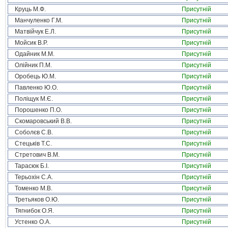
Круць М.Ф.
Присутній
Манчуленко Г.М.
Присутній
Матвійчук Е.Л.
Присутній
Мойсик В.Р.
Присутній
Одайник М.М.
Присутній
Олійник П.М.
Присутній
Оробець Ю.М.
Присутній
Павленко Ю.О.
Присутній
Поліщук М.Є.
Присутній
Порошенко П.О.
Присутній
Скомаровський В.В.
Присутній
Соболєв С.В.
Присутній
Стецьків Т.С.
Присутній
Стретович В.М.
Присутній
Тарасюк Б.І.
Присутній
Терьохін С.А.
Присутній
Томенко М.В.
Присутній
Третьяков О.Ю.
Присутній
Тягнибок О.Я.
Присутній
Устенко О.А.
Присутній