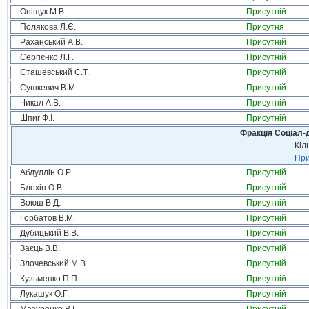
Оніщук М.В.
Присутній
Полякова Л.Є.
Присутня
Раханський А.В.
Присутній
Сергієнко Л.Г.
Присутній
Сташевський С.Т.
Присутній
Сушкевич В.М.
Присутній
Чикал А.В.
Присутній
Шпиг Ф.І.
Присутній
Фракція Соціал-д
Кіл
При
Абдуллін О.Р.
Присутній
Блохін О.В.
Присутній
Воюш В.Д.
Присутній
Горбатов В.М.
Присутній
Дубицький В.В.
Присутній
Заєць В.В.
Присутній
Злочевський М.В.
Присутній
Кузьменко П.П.
Присутній
Лукашук О.Г.
Присутній