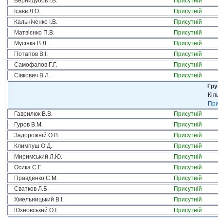
Вернидубов І.В.
Присутній
Ісаєв Л.О.
Присутній
Кальніченко І.В.
Присутній
Матвієнко П.В.
Присутній
Мусіяка В.Л.
Присутній
Потапов В.І.
Присутній
Самофалов Г.Г.
Присутній
Сівкович В.Л.
Присутній
Гру
Кіл
При
Гаврилюк В.В.
Присутній
Гуров В.М.
Присутній
Задорожній О.В.
Присутній
Климпуш О.Д.
Присутній
Миримський Л.Ю.
Присутній
Осика С.Г.
Присутній
Правденко С.М.
Присутній
Сватков Л.Б.
Присутній
Хмельницький В.І.
Присутній
Юхновський О.І.
Присутній