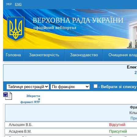
УКР
ENG
Головна
Законотворчість
Законодавство
Очищення вла
Елек
2
- Вибрати зі списку
Зберегти
в
форматі RTF
Фра
Кіль
При
Альошин В.Б.
Відсутній
Асадчев В.М.
Присутній