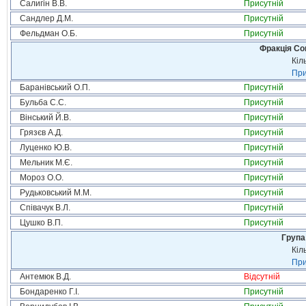
Салигін В.В.
Присутній
Сандлер Д.М.
Присутній
Фельдман О.Б.
Присутній
Фракція Соц
Кіл
При
Баранівський О.П.
Присутній
Бульба С.С.
Присутній
Вінський Й.В.
Присутній
Грязєв А.Д.
Присутній
Луценко Ю.В.
Присутній
Мельник М.Є.
Присутній
Мороз О.О.
Присутній
Рудьковський М.М.
Присутній
Співачук В.Л.
Присутній
Цушко В.П.
Присутній
Група
Кіл
При
Антемюк В.Д.
Відсутній
Бондаренко Г.І.
Присутній