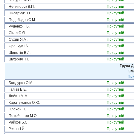
Мазуренко В.І.
Присутній
Нечипорук В.П.
Присутній
Писарчук П.І.
Присутній
Подобєдов С.М.
Присутній
Руденко Г.Б.
Присутній
Сігал Є.Я.
Присутній
Сухий Я.М.
Присутній
Франчук І.А.
Присутній
Шепетін В.Л.
Присутній
Шуфрич Н.І.
Присутній
Група Д
Кіл
При
Бандурка О.М.
Присутній
Галієв Е.Е.
Присутній
Добкін М.М.
Присутній
Каратуманов О.Ю.
Присутній
Плохой І.І.
Присутній
Потебенько М.О.
Присутній
Райков Б.С.
Присутній
Резнік І.Й.
Присутній