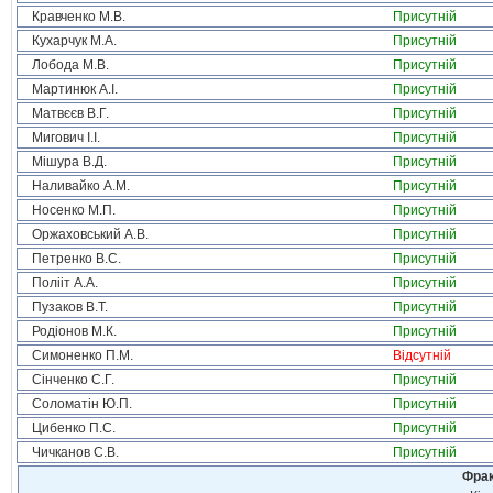
Кравченко М.В.
Присутній
Кухарчук М.А.
Присутній
Лобода М.В.
Присутній
Мартинюк А.І.
Присутній
Матвєєв В.Г.
Присутній
Мигович І.І.
Присутній
Мішура В.Д.
Присутній
Наливайко А.М.
Присутній
Носенко М.П.
Присутній
Оржаховський А.В.
Присутній
Петренко В.С.
Присутній
Полііт А.А.
Присутній
Пузаков В.Т.
Присутній
Родіонов М.К.
Присутній
Симоненко П.М.
Відсутній
Сінченко С.Г.
Присутній
Соломатін Ю.П.
Присутній
Цибенко П.С.
Присутній
Чичканов С.В.
Присутній
Фрак