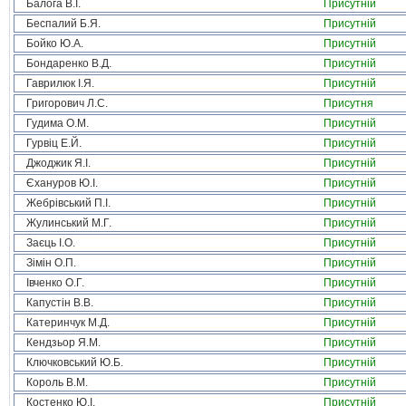
Балога В.І.
Присутній
Беспалий Б.Я.
Присутній
Бойко Ю.А.
Присутній
Бондаренко В.Д.
Присутній
Гаврилюк І.Я.
Присутній
Григорович Л.С.
Присутня
Гудима О.М.
Присутній
Гурвіц Е.Й.
Присутній
Джоджик Я.І.
Присутній
Єхануров Ю.І.
Присутній
Жебрівський П.І.
Присутній
Жулинський М.Г.
Присутній
Заєць І.О.
Присутній
Зімін О.П.
Присутній
Івченко О.Г.
Присутній
Капустін В.В.
Присутній
Катеринчук М.Д.
Присутній
Кендзьор Я.М.
Присутній
Ключковський Ю.Б.
Присутній
Король В.М.
Присутній
Костенко Ю.І.
Присутній