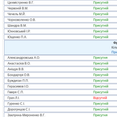
Цехмістренко В.Г.
Присутній
Червоній В.М.
Присутній
Чечель М.Й.
Присутній
Чорноволенко О.В.
Присутній
Шандра В.М.
Присутній
Юхновський І.Р.
Присутній
Ющенко П.А.
Присутній
Фр
Кіл
При
Александровська А.О.
Присутня
Анастасієв В.О.
Присутній
Аніщук В.В.
Присутній
Бондарчук О.В.
Присутній
Буждиган П.П.
Присутній
Герасимов І.О.
Присутній
Гмиря С.П.
Присутній
Грач Л.І.
Відсутній
Гуренко С.І.
Присутній
Дорогунцов С.І.
Присутній
Заклунна-Мироненко В.Г.
Присутня