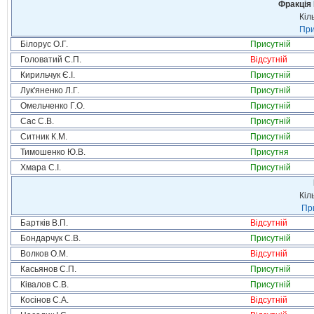
Фракція
Кіл
При
Білорус О.Г.
Присутній
Головатий С.П.
Відсутній
Кирильчук Є.І.
Присутній
Лук'яненко Л.Г.
Присутній
Омельченко Г.О.
Присутній
Сас С.В.
Присутній
Ситник К.М.
Присутній
Тимошенко Ю.В.
Присутня
Хмара С.І.
Присутній
Кіл
При
Бартків В.П.
Відсутній
Бондарчук С.В.
Присутній
Волков О.М.
Відсутній
Касьянов С.П.
Присутній
Ківалов С.В.
Присутній
Косінов С.А.
Відсутній