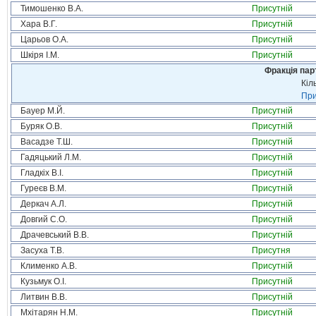
Тимошенко В.А.
Присутній
Хара В.Г.
Присутній
Царьов О.А.
Присутній
Шкіря І.М.
Присутній
Фракція пар
Кіл
При
Бауер М.Й.
Присутній
Буряк О.В.
Присутній
Васадзе Т.Ш.
Присутній
Гадяцький Л.М.
Присутній
Гладкіх В.І.
Присутній
Гуреєв В.М.
Присутній
Деркач А.Л.
Присутній
Довгий С.О.
Присутній
Драчевський В.В.
Присутній
Засуха Т.В.
Присутня
Клименко А.В.
Присутній
Кузьмук О.І.
Присутній
Литвин В.В.
Присутній
Мхітарян Н.М.
Присутній