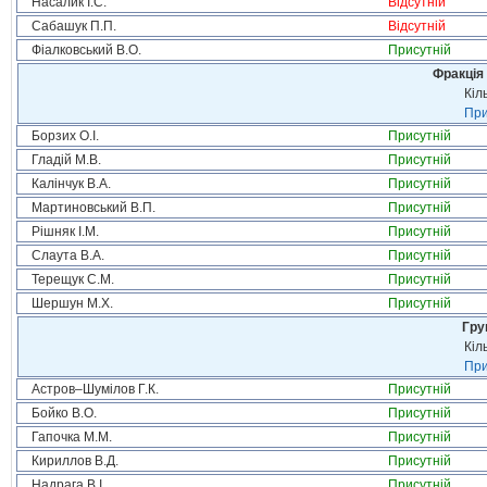
Насалик І.С.
Відсутній
Сабашук П.П.
Відсутній
Фіалковський В.О.
Присутній
Фракція 
Кіл
При
Борзих О.І.
Присутній
Гладій М.В.
Присутній
Калінчук В.А.
Присутній
Мартиновський В.П.
Присутній
Рішняк І.М.
Присутній
Слаута В.А.
Присутній
Терещук С.М.
Присутній
Шершун М.Х.
Присутній
Гру
Кіл
При
Астров–Шумілов Г.К.
Присутній
Бойко В.О.
Присутній
Гапочка М.М.
Присутній
Кириллов В.Д.
Присутній
Надрага В.І.
Присутній