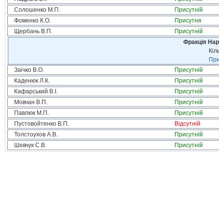
Солошенко М.П.
Присутній
Фоменко К.О.
Присутня
Щербань В.П.
Присутній
Фракція Нар
Кіл
При
Заічко В.О.
Присутній
Каденюк Л.К.
Присутній
Кафарський В.І.
Присутній
Мовчан В.П.
Присутній
Павлюк М.П.
Присутній
Пустовойтенко В.П.
Відсутній
Толстоухов А.В.
Присутній
Шевчук С.В.
Присутній