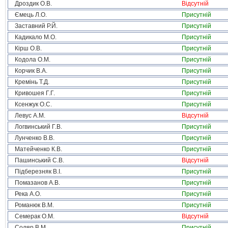
Дроздик О.В.
Відсутній
Ємець Л.О.
Присутній
Заставний Р.Й.
Присутній
Кадикало М.О.
Присутній
Кірш О.В.
Присутній
Кодола О.М.
Присутній
Корчик В.А.
Присутній
Кремінь Т.Д.
Присутній
Кривошея Г.Г.
Присутній
Ксенжук О.С.
Присутній
Левус А.М.
Відсутній
Логвинський Г.В.
Присутній
Лунченко В.В.
Присутній
Матейченко К.В.
Присутній
Пашинський С.В.
Відсутній
Підберезняк В.І.
Присутній
Помазанов А.В.
Присутній
Река А.О.
Присутній
Романюк В.М.
Присутній
Семерак О.М.
Відсутній
Соляр В.М.
Присутній