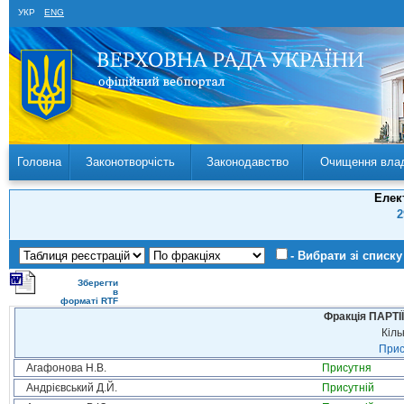
УКР
ENG
Головна
Законотворчість
Законодавство
Очищення вла
Елек
2
- Вибрати зі списку
Зберегти
в
форматі RTF
Фракція ПАРТ
Кіль
Прис
Агафонова Н.В.
Присутня
Андрієвський Д.Й.
Присутній