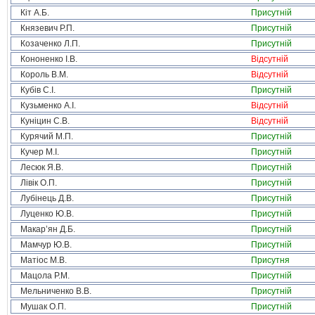
Кіт А.Б.
Присутній
Князевич Р.П.
Присутній
Козаченко Л.П.
Присутній
Кононенко І.В.
Відсутній
Король В.М.
Відсутній
Кубів С.І.
Присутній
Кузьменко А.І.
Відсутній
Куніцин С.В.
Відсутній
Курячий М.П.
Присутній
Кучер М.І.
Присутній
Лесюк Я.В.
Присутній
Лівік О.П.
Присутній
Лубінець Д.В.
Присутній
Луценко Ю.В.
Присутній
Макар’ян Д.Б.
Присутній
Мамчур Ю.В.
Присутній
Матіос М.В.
Присутня
Мацола Р.М.
Присутній
Мельниченко В.В.
Присутній
Мушак О.П.
Присутній