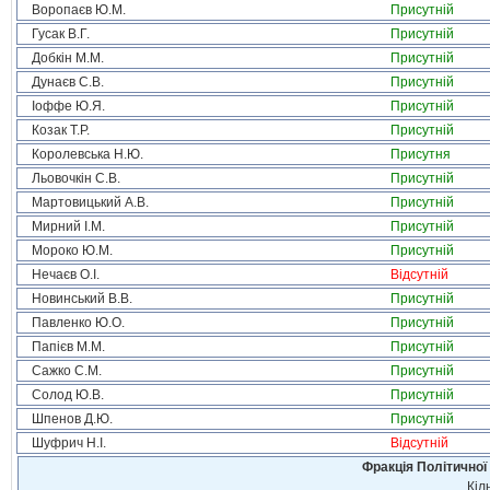
Воропаєв Ю.М.
Присутній
Гусак В.Г.
Присутній
Добкін М.М.
Присутній
Дунаєв С.В.
Присутній
Іоффе Ю.Я.
Присутній
Козак Т.Р.
Присутній
Королевська Н.Ю.
Присутня
Льовочкін С.В.
Присутній
Мартовицький А.В.
Присутній
Мирний І.М.
Присутній
Мороко Ю.М.
Присутній
Нечаєв О.І.
Відсутній
Новинський В.В.
Присутній
Павленко Ю.О.
Присутній
Папієв М.М.
Присутній
Сажко С.М.
Присутній
Солод Ю.В.
Присутній
Шпенов Д.Ю.
Присутній
Шуфрич Н.І.
Відсутній
Фракція Політичної
Кіл