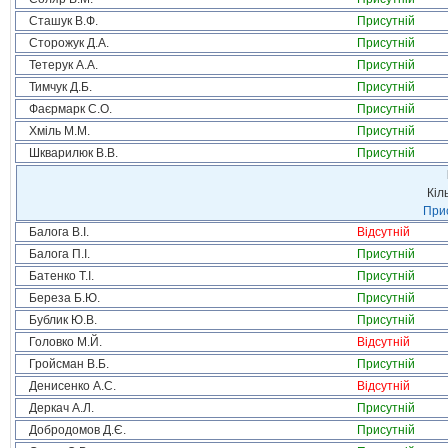
Сташук В.Ф.
Присутній
Сторожук Д.А.
Присутній
Тетерук А.А.
Присутній
Тимчук Д.Б.
Присутній
Фаєрмарк С.О.
Присутній
Хміль М.М.
Присутній
Шкварилюк В.В.
Присутній
Кіл
Прис
Балога В.І.
Відсутній
Балога П.І.
Присутній
Батенко Т.І.
Присутній
Береза Б.Ю.
Присутній
Бублик Ю.В.
Присутній
Головко М.Й.
Відсутній
Гройсман В.Б.
Присутній
Денисенко А.С.
Відсутній
Деркач А.Л.
Присутній
Добродомов Д.Є.
Присутній