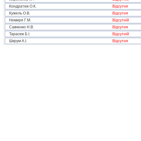
Кондратюк О.К.
Відсутня
Кужель О.В.
Відсутня
Немиря Г.М.
Відсутній
Савченко Н.В.
Відсутня
Тарасюк Б.І.
Відсутній
Шкрум А.І.
Відсутня