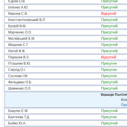
Єднак О.В.
Присутній
Іллєнко А.Ю.
Присутній
Ківалов С.В.
Відсутній
Константіновський В.Л.
Присутній
Купрій В.М.
Присутній
Марченко О.О.
Присутній
Матківський Б.М.
Присутній
Міщенко С.Г.
Присутній
Негой Ф.Ф.
Присутній
Парасюк В.З.
Відсутній
Пташник В.Ю.
Присутня
Сироїд О.І.
Присутня
Суслова І.М.
Присутня
Фельдман О.Б.
Присутній
Шевченко О.Л.
Присутній
Фракція Політич
Кіл
При
Бакулін Є.М.
Присутній
Бахтеєва Т.Д.
Присутня
Бойко Ю.А.
Присутній