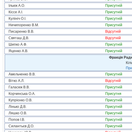
Ільюк А.О.
Присутній
Кіссе А.І.
Присутній
Кулініч О.І.
Присутній
Ничипоренко В.М.
Присутній
Писаренко В.В.
Відсутній
Святаш Д.В.
Відсутній
Шипко А.Ф.
Присутній
Яценко А.В.
Присутній
Фракція Ради
Кіл
При
Амельченко В.В.
Присутній
Вітко А.Л.
Відсутній
Галасюк В.В.
Присутній
Корчинська О.А.
Присутня
Купрієнко О.В.
Присутній
Лінько Д.В.
Присутній
Ляшко О.В.
Присутній
Попов І.В.
Присутній
Силантьєв Д.О.
Присутній