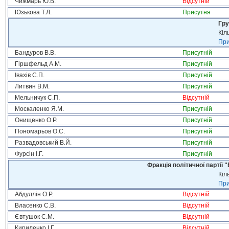
Чижмарь Ю.В.
Відсутній
Юзькова Т.Л.
Присутня
Гру
Кіл
При
Бандуров В.В.
Присутній
Гіршфельд А.М.
Присутній
Івахів С.П.
Присутній
Литвин В.М.
Присутній
Мельничук С.П.
Відсутній
Москаленко Я.М.
Присутній
Онищенко О.Р.
Присутній
Пономарьов О.С.
Присутній
Развадовський В.Й.
Присутній
Фурсін І.Г.
Присутній
Фракція політичної партії
Кіл
При
Абдуллін О.Р.
Відсутній
Власенко С.В.
Відсутній
Євтушок С.М.
Відсутній
Кириленко І.Г.
Відсутній