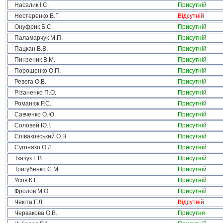
Насалик І.С.
Присутній
Нестеренко В.Г.
Відсутній
Онуфрик Б.С.
Присутній
Паламарчук М.П.
Присутній
Пацкан В.В.
Присутній
Пинзеник В.М.
Присутній
Порошенко О.П.
Присутній
Ревега О.В.
Присутній
Різаненко П.О.
Присутній
Романюк Р.С.
Присутній
Савченко О.Ю.
Присутній
Соловей Ю.І.
Присутній
Співаковський О.В.
Присутній
Сугоняко О.Л.
Присутній
Ткачук Г.В.
Присутній
Тригубенко С.М.
Присутній
Усов К.Г.
Присутній
Фролов М.О.
Присутній
Чекіта Г.Л.
Відсутній
Червакова О.В.
Присутня