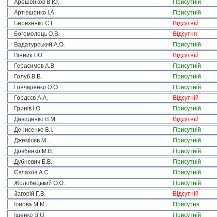
Арешонков В.Ю.
Присутній
Артюшенко І.А.
Присутній
Березенко С.І.
Відсутній
Богомолець О.В.
Відсутня
Вадатурський А.О.
Присутній
Вінник І.Ю.
Відсутній
Герасимов А.В.
Присутній
Голуб В.В.
Присутній
Гончаренко О.О.
Присутній
Гордєєв А.А.
Відсутній
Гринів І.О.
Присутній
Давиденко В.М.
Відсутній
Денисенко В.І.
Присутній
Джемілєв М. .
Присутній
Довбенко М.В.
Присутній
Дубневич Б.В.
Присутній
Євлахов А.С.
Присутній
Жолобецький О.О.
Присутній
Загорій Г.В.
Відсутній
Іонова М.М.
Присутня
Іщенко В.О.
Присутній