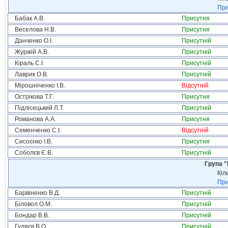
При
Бабак А.В.
Присутня
Веселова Н.В.
Присутня
Данченко О.І.
Присутній
Журжій А.В.
Присутній
Кіраль С.І.
Присутній
Лаврик О.В.
Присутній
Мірошніченко І.В.
Відсутній
Острікова Т.Г.
Присутня
Підлісецький Л.Т.
Присутній
Романова А.А.
Присутня
Семенченко С.І.
Відсутній
Сисоєнко І.В.
Присутня
Соболєв Є.В.
Присутній
Група "
Кіл
При
Барвіненко В.Д.
Присутній
Біловол О.М.
Присутній
Бондар В.В.
Присутній
Гуляєв В.О.
Присутній