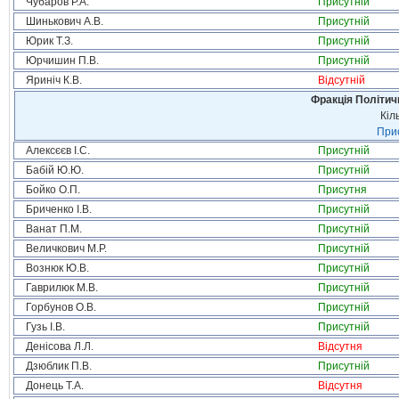
Чубаров Р.А.
Присутній
Шинькович А.В.
Присутній
Юрик Т.З.
Присутній
Юрчишин П.В.
Присутній
Яриніч К.В.
Відсутній
Фракція Політи
Кіл
Прис
Алексєєв І.С.
Присутній
Бабій Ю.Ю.
Присутній
Бойко О.П.
Присутня
Бриченко І.В.
Присутній
Ванат П.М.
Присутній
Величкович М.Р.
Присутній
Вознюк Ю.В.
Присутній
Гаврилюк М.В.
Присутній
Горбунов О.В.
Присутній
Гузь І.В.
Присутній
Денісова Л.Л.
Відсутня
Дзюблик П.В.
Присутній
Донець Т.А.
Відсутня