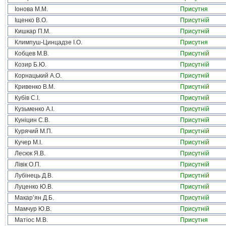
Іонова М.М.
Присутня
Іщенко В.О.
Присутній
Кишкар П.М.
Присутній
Климпуш-Цинцадзе І.О.
Присутня
Кобцев М.В.
Присутній
Козир Б.Ю.
Присутній
Корнацький А.О.
Присутній
Кривенко В.М.
Присутній
Кубів С.І.
Присутній
Кузьменко А.І.
Присутній
Куніцин С.В.
Присутній
Курячий М.П.
Присутній
Кучер М.І.
Присутній
Лесюк Я.В.
Присутній
Лівік О.П.
Присутній
Лубінець Д.В.
Присутній
Луценко Ю.В.
Присутній
Макар’ян Д.Б.
Присутній
Мамчур Ю.В.
Присутній
Матіос М.В.
Присутня