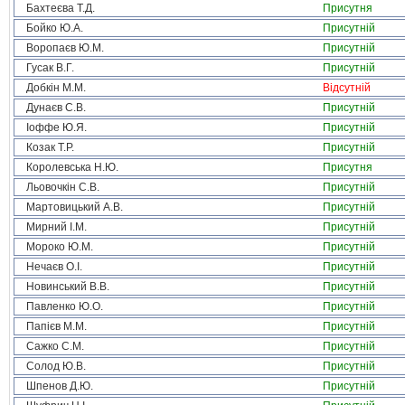
Бахтеєва Т.Д.
Присутня
Бойко Ю.А.
Присутній
Воропаєв Ю.М.
Присутній
Гусак В.Г.
Присутній
Добкін М.М.
Відсутній
Дунаєв С.В.
Присутній
Іоффе Ю.Я.
Присутній
Козак Т.Р.
Присутній
Королевська Н.Ю.
Присутня
Льовочкін С.В.
Присутній
Мартовицький А.В.
Присутній
Мирний І.М.
Присутній
Мороко Ю.М.
Присутній
Нечаєв О.І.
Присутній
Новинський В.В.
Присутній
Павленко Ю.О.
Присутній
Папієв М.М.
Присутній
Сажко С.М.
Присутній
Солод Ю.В.
Присутній
Шпенов Д.Ю.
Присутній