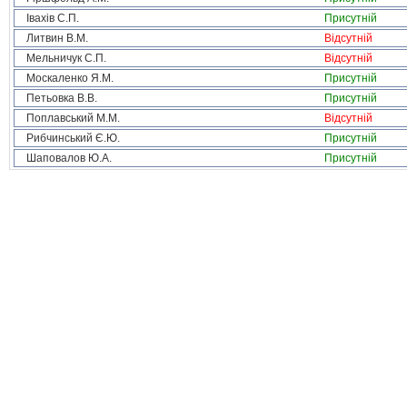
Івахів С.П.
Присутній
Литвин В.М.
Відсутній
Мельничук С.П.
Відсутній
Москаленко Я.М.
Присутній
Петьовка В.В.
Присутній
Поплавський М.М.
Відсутній
Рибчинський Є.Ю.
Присутній
Шаповалов Ю.А.
Присутній