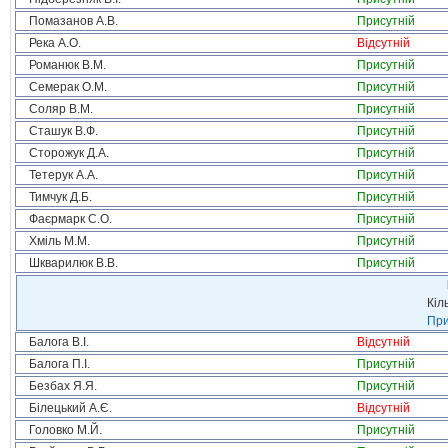
Помазанов А.В.
Присутній
Река А.О.
Відсутній
Романюк В.М.
Присутній
Семерак О.М.
Присутній
Соляр В.М.
Присутній
Сташук В.Ф.
Присутній
Сторожук Д.А.
Присутній
Тетерук А.А.
Присутній
Тимчук Д.Б.
Присутній
Фаєрмарк С.О.
Присутній
Хміль М.М.
Присутній
Шкварилюк В.В.
Присутній
Кіл
При
Балога В.І.
Відсутній
Балога П.І.
Присутній
Безбах Я.Я.
Присутній
Білецький А.Є.
Відсутній
Головко М.Й.
Присутній