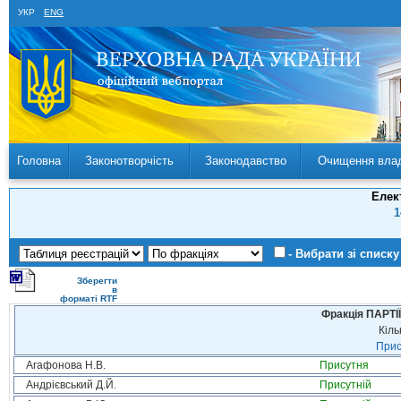
УКР
ENG
Головна
Законотворчість
Законодавство
Очищення вла
Елек
1
- Вибрати зі списку
Зберегти
в
форматі RTF
Фракція ПАРТ
Кіль
Прис
Агафонова Н.В.
Присутня
Андрієвський Д.Й.
Присутній