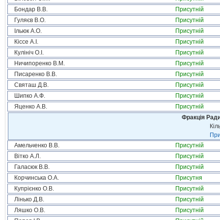
Бондар В.В.
Присутній
Гуляєв В.О.
Присутній
Ільюк А.О.
Присутній
Кіссе А.І.
Присутній
Кулініч О.І.
Присутній
Ничипоренко В.М.
Присутній
Писаренко В.В.
Присутній
Святаш Д.В.
Присутній
Шипко А.Ф.
Присутній
Яценко А.В.
Присутній
Фракція Ради
Кіл
При
Амельченко В.В.
Присутній
Вітко А.Л.
Присутній
Галасюк В.В.
Присутній
Корчинська О.А.
Присутня
Купрієнко О.В.
Присутній
Лінько Д.В.
Присутній
Ляшко О.В.
Присутній