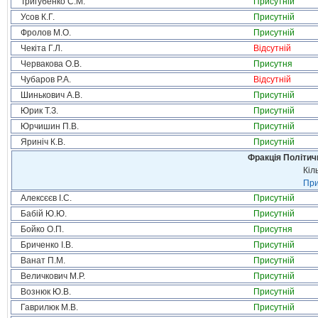
Тригубенко С.М.
Присутній
Усов К.Г.
Присутній
Фролов М.О.
Присутній
Чекіта Г.Л.
Відсутній
Червакова О.В.
Присутня
Чубаров Р.А.
Відсутній
Шинькович А.В.
Присутній
Юрик Т.З.
Присутній
Юрчишин П.В.
Присутній
Яриніч К.В.
Присутній
Фракція Політи
Кіл
При
Алексєєв І.С.
Присутній
Бабій Ю.Ю.
Присутній
Бойко О.П.
Присутня
Бриченко І.В.
Присутній
Ванат П.М.
Присутній
Величкович М.Р.
Присутній
Вознюк Ю.В.
Присутній
Гаврилюк М.В.
Присутній