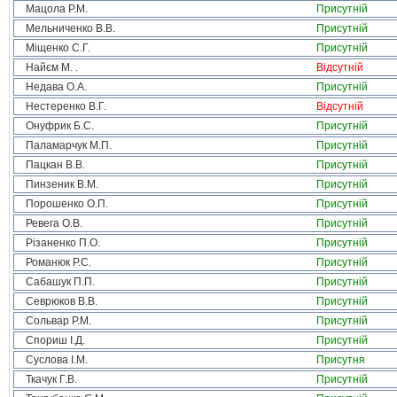
Мацола Р.М.
Присутній
Мельниченко В.В.
Присутній
Міщенко С.Г.
Присутній
Найєм М. .
Відсутній
Недава О.А.
Присутній
Нестеренко В.Г.
Відсутній
Онуфрик Б.С.
Присутній
Паламарчук М.П.
Присутній
Пацкан В.В.
Присутній
Пинзеник В.М.
Присутній
Порошенко О.П.
Присутній
Ревега О.В.
Присутній
Різаненко П.О.
Присутній
Романюк Р.С.
Присутній
Сабашук П.П.
Присутній
Севрюков В.В.
Присутній
Сольвар Р.М.
Присутній
Спориш І.Д.
Присутній
Суслова І.М.
Присутня
Ткачук Г.В.
Присутній