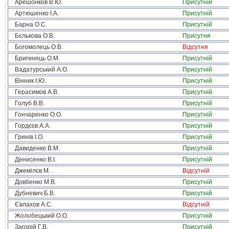
Арешонков В.Ю.
Присутній
Артюшенко І.А.
Присутній
Барна О.С.
Присутній
Бєлькова О.В.
Присутня
Богомолець О.В.
Відсутня
Бригинець О.М.
Присутній
Вадатурський А.О.
Присутній
Вінник І.Ю.
Присутній
Герасимов А.В.
Присутній
Голуб В.В.
Присутній
Гончаренко О.О.
Присутній
Гордєєв А.А.
Присутній
Гринів І.О.
Присутній
Давиденко В.М.
Присутній
Денисенко В.І.
Присутній
Джемілєв М. .
Відсутній
Довбенко М.В.
Присутній
Дубневич Б.В.
Присутній
Євлахов А.С.
Відсутній
Жолобецький О.О.
Присутній
Загорій Г.В.
Присутній