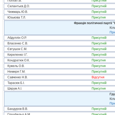
Попов І.В.
Присутній
Силантьєв Д.О.
Присутній
Чижмарь Ю.В.
Присутній
Юзькова Т.Л.
Присутня
Фракція політичної партії
Кіл
При
Абдуллін О.Р.
Присутній
Власенко С.В.
Присутній
Євтушок С.М.
Присутній
Кириленко І.Г.
Присутній
Кондратюк О.К.
Присутня
Кужель О.В.
Присутня
Немиря Г.М.
Присутній
Савченко Н.В.
Відсутня
Тарасюк Б.І.
Присутній
Шкрум А.І.
Присутня
Гру
Кіл
При
Бандуров В.В.
Присутній
Гіршфельд А.М.
Присутній