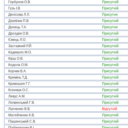
Горбунов О.В.
Присутній
Гузь І.В.
Присутній
Денісова Л.Л.
Присутня
Дзюблик П.В.
Присутній
Донець Т.А.
Присутня
Дроздик О.В.
Присутній
Ємець Л.О.
Присутній
Заставний Р.Й.
Присутній
Кадикало М.О.
Присутній
Кірш О.В.
Присутній
Кодола О.М.
Присутній
Корчик В.А.
Присутній
Кремінь Т.Д.
Присутній
Кривошея Г.Г.
Присутній
Ксенжук О.С.
Присутній
Левус А.М.
Присутній
Логвинський Г.В.
Присутній
Лунченко В.В.
Відсутній
Матейченко К.В.
Присутній
Пашинський С.В.
Присутній
Підберезняк В.І.
Присутній