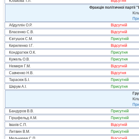
Юзькова Т.Л.
Відсутня
Фракція політичної партії
Кіл
При
Абдуллін О.Р.
Відсутній
Власенко С.В.
Відсутній
Євтушок С.М.
Присутній
Кириленко І.Г.
Відсутній
Кондратюк О.К.
Присутня
Кужель О.В.
Присутня
Немиря Г.М.
Відсутній
Савченко Н.В.
Відсутня
Тарасюк Б.І.
Присутній
Шкрум А.І.
Присутня
Гру
Кіл
При
Бандуров В.В.
Присутній
Гіршфельд А.М.
Присутній
Івахів С.П.
Відсутній
Литвин В.М.
Присутній
Мельничук С.П.
Відсутній