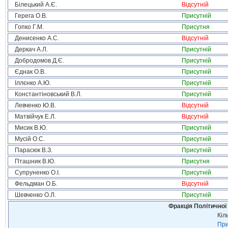
Білецький А.Є.
Відсутній
Герега О.В.
Присутній
Гопко Г.М.
Присутня
Денисенко А.С.
Відсутній
Деркач А.Л.
Присутній
Добродомов Д.Є.
Присутній
Єднак О.В.
Присутній
Іллєнко А.Ю.
Присутній
Константіновський В.Л.
Присутній
Левченко Ю.В.
Відсутній
Матвійчук Е.Л.
Відсутній
Мисик В.Ю.
Присутній
Мусій О.С.
Присутній
Парасюк В.З.
Присутній
Пташник В.Ю.
Присутня
Супруненко О.І.
Присутній
Фельдман О.Б.
Відсутній
Шевченко О.Л.
Присутній
Фракція Політичної
Кіл
При