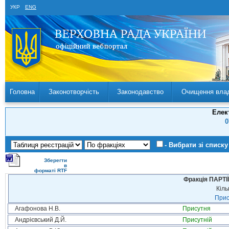
УКР
ENG
Головна
Законотворчість
Законодавство
Очищення вла
Елек
0
- Вибрати зі списку
Зберегти
в
форматі RTF
Фракція ПАРТ
Кіль
Прис
Агафонова Н.В.
Присутня
Андрієвський Д.Й.
Присутній