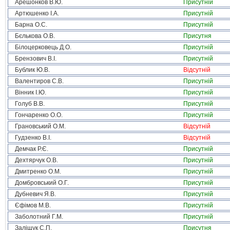
Арешонков В.Ю.
Присутній
Артюшенко І.А.
Присутній
Барна О.С.
Присутній
Бєлькова О.В.
Присутня
Білоцерковець Д.О.
Присутній
Брензович В.І.
Присутній
Бублик Ю.В.
Відсутній
Валентиров С.В.
Присутній
Вінник І.Ю.
Присутній
Голуб В.В.
Присутній
Гончаренко О.О.
Присутній
Грановський О.М.
Відсутній
Гудзенко В.І.
Відсутній
Демчак Р.Є.
Присутній
Дехтярчук О.В.
Присутній
Дмитренко О.М.
Присутній
Домбровський О.Г.
Присутній
Дубневич Я.В.
Присутній
Єфімов М.В.
Присутній
Заболотний Г.М.
Присутній
Заліщук С.П.
Присутня