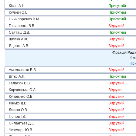
Кіссе А.І.
Присутній
Кулініч О.І.
Присутній
Ничипоренко В.М.
Присутній
Писаренко В.В.
Відсутній
Святаш Д.В.
Присутній
Шипко А.Ф.
Відсутній
Яценко А.В.
Відсутній
Фракція Ради
Кіл
При
Амельченко В.В.
Відсутній
Вітко А.Л.
Присутній
Галасюк В.В.
Відсутній
Корчинська О.А.
Відсутня
Купрієнко О.В.
Відсутній
Лінько Д.В.
Відсутній
Ляшко О.В.
Відсутній
Попов І.В.
Відсутній
Силантьєв Д.О.
Відсутній
Чижмарь Ю.В.
Відсутній