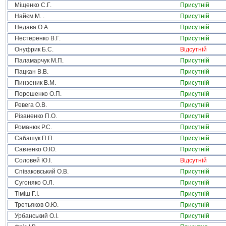
Міщенко С.Г.
Присутній
Найєм М. .
Присутній
Недава О.А.
Присутній
Нестеренко В.Г.
Присутній
Онуфрик Б.С.
Відсутній
Паламарчук М.П.
Присутній
Пацкан В.В.
Присутній
Пинзеник В.М.
Присутній
Порошенко О.П.
Присутній
Ревега О.В.
Присутній
Різаненко П.О.
Присутній
Романюк Р.С.
Присутній
Сабашук П.П.
Присутній
Савченко О.Ю.
Присутній
Соловей Ю.І.
Відсутній
Співаковський О.В.
Присутній
Сугоняко О.Л.
Присутній
Тіміш Г.І.
Присутній
Третьяков О.Ю.
Присутній
Урбанський О.І.
Присутній