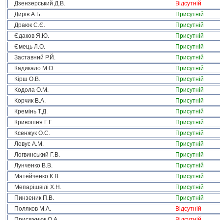
Дзензерський Д.В.
Відсутній
Дирів А.Б.
Присутній
Драюк С.Є.
Присутній
Єдаков Я.Ю.
Присутній
Ємець Л.О.
Присутній
Заставний Р.Й.
Присутній
Кадикало М.О.
Присутній
Кірш О.В.
Присутній
Кодола О.М.
Присутній
Корчик В.А.
Присутній
Кремінь Т.Д.
Присутній
Кривошея Г.Г.
Присутній
Ксенжук О.С.
Присутній
Левус А.М.
Присутній
Логвинський Г.В.
Присутній
Лунченко В.В.
Присутній
Матейченко К.В.
Присутній
Мепарішвілі Х.Н.
Присутній
Пинзеник П.В.
Присутній
Поляков М.А.
Відсутній
Присяжнюк О.А.
Відсутній