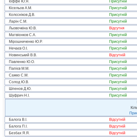
Іоффе Ю.Я.
Присутній
Кісельов А.М.
Присутній
Колєсніков Д.В.
Присутній
Ларін С.М.
Присутній
Льовочкіна Ю.В.
Відсутня
Матвієнков С.А.
Присутній
Мірошниченко Ю.Р.
Присутній
Нечаєв О.І.
Присутній
Новинський В.В.
Відсутній
Павленко Ю.О.
Присутній
Папієв М.М.
Присутній
Сажко С.М.
Присутній
Солод Ю.В.
Присутній
Шпенов Д.Ю.
Присутній
Шуфрич Н.І.
Присутній
Кіл
Прис
Балога В.І.
Відсутній
Балога П.І.
Відсутній
Безбах Я.Я.
Відсутній