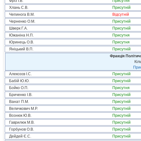
Фріз І.В.
Присутня
Хлань С.В.
Присутній
Чепинога В.М.
Відсутній
Черненко О.М.
Присутній
Шверк Г.А.
Присутній
Южаніна Н.П.
Присутня
Юринець О.В.
Присутня
Яніцький В.П.
Присутній
Фракція Політи
Кіл
Прис
Алексєєв І.С.
Присутній
Бабій Ю.Ю.
Присутній
Бойко О.П.
Присутня
Бриченко І.В.
Присутній
Ванат П.М.
Присутній
Величкович М.Р.
Присутній
Вознюк Ю.В.
Присутній
Гаврилюк М.В.
Присутній
Горбунов О.В.
Присутній
Дейдей Є.С.
Присутній