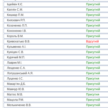
Іщейкін К.Є.
Присутній
Каплін С.М.
Присутній
Кишкар П.М.
Присутній
Князевич Р.П.
Присутній
Козаченко Л.П.
Присутній
Кононенко І.В.
Присутній
Король В.М.
Присутній
Кривохатько В.В.
Відсутній
Кузьменко А.І.
Присутній
Куніцин С.В.
Присутній
Курячий М.П.
Присутній
Лаврик М.І.
Присутній
Лещенко С.А.
Присутній
Лопушанський А.Я.
Присутній
Луценко І.С.
Присутня
Макар’ян Д.Б.
Присутній
Мамчур Ю.В.
Присутній
Матіос М.В.
Присутня
Мацола Р.М.
Присутній
Мельниченко В.В.
Присутній