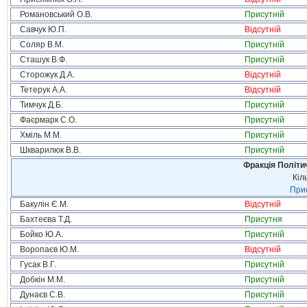
Романовський О.В.
Присутній
Савчук Ю.П.
Відсутній
Соляр В.М.
Присутній
Сташук В.Ф.
Присутній
Сторожук Д.А.
Відсутній
Тетерук А.А.
Відсутній
Тимчук Д.Б.
Присутній
Фаєрмарк С.О.
Присутній
Хміль М.М.
Присутній
Шкварилюк В.В.
Присутній
Фракція Політич
Кіл
Прис
Бакулін Є.М.
Відсутній
Бахтеєва Т.Д.
Присутня
Бойко Ю.А.
Присутній
Воропаєв Ю.М.
Відсутній
Гусак В.Г.
Присутній
Добкін М.М.
Присутній
Дунаєв С.В.
Присутній