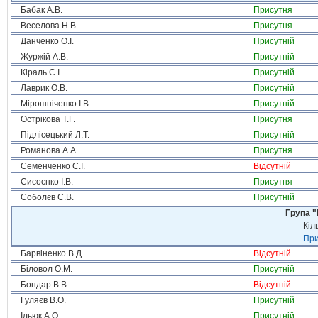
Бабак А.В.
Присутня
Веселова Н.В.
Присутня
Данченко О.І.
Присутній
Журжій А.В.
Присутній
Кіраль С.І.
Присутній
Лаврик О.В.
Присутній
Мірошніченко І.В.
Присутній
Острікова Т.Г.
Присутня
Підлісецький Л.Т.
Присутній
Романова А.А.
Присутня
Семенченко С.І.
Відсутній
Сисоєнко І.В.
Присутня
Соболєв Є.В.
Присутній
Група "
Кіл
При
Барвіненко В.Д.
Відсутній
Біловол О.М.
Присутній
Бондар В.В.
Відсутній
Гуляєв В.О.
Присутній
Ільюк А.О.
Присутній