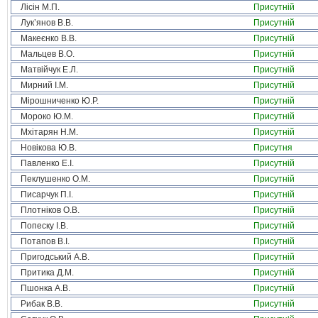
Лісін М.П.
Присутній
Лук’янов В.В.
Присутній
Макеєнко В.В.
Присутній
Мальцев В.О.
Присутній
Матвійчук Е.Л.
Присутній
Мирний І.М.
Присутній
Мірошниченко Ю.Р.
Присутній
Мороко Ю.М.
Присутній
Мхітарян Н.М.
Присутній
Новікова Ю.В.
Присутня
Павленко Е.І.
Присутній
Пеклушенко О.М.
Присутній
Писарчук П.І.
Присутній
Плотніков О.В.
Присутній
Попеску І.В.
Присутній
Потапов В.І.
Присутній
Пригодський А.В.
Присутній
Притика Д.М.
Присутній
Пшонка А.В.
Присутній
Рибак В.В.
Присутній