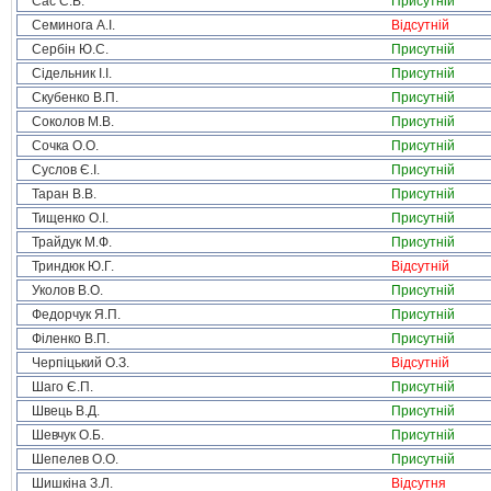
Сас С.В.
Присутній
Семинога А.І.
Відсутній
Сербін Ю.С.
Присутній
Сідельник І.І.
Присутній
Скубенко В.П.
Присутній
Соколов М.В.
Присутній
Сочка О.О.
Присутній
Суслов Є.І.
Присутній
Таран В.В.
Присутній
Тищенко О.І.
Присутній
Трайдук М.Ф.
Присутній
Триндюк Ю.Г.
Відсутній
Уколов В.О.
Присутній
Федорчук Я.П.
Присутній
Філенко В.П.
Присутній
Черпіцький О.З.
Відсутній
Шаго Є.П.
Присутній
Швець В.Д.
Присутній
Шевчук О.Б.
Присутній
Шепелев О.О.
Присутній
Шишкіна З.Л.
Відсутня