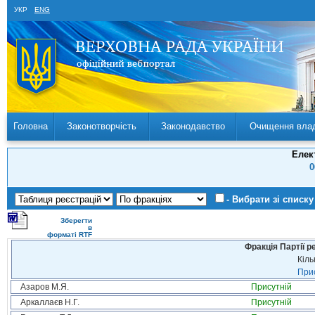
УКР
ENG
Головна
Законотворчість
Законодавство
Очищення вла
Елек
0
- Вибрати зі списку
Зберегти
в
форматі RTF
Фракція Партії р
Кіль
Прис
Азаров М.Я.
Присутній
Аркаллаєв Н.Г.
Присутній