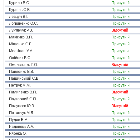
Курило В.С.
Присутній
Курпіль С.В.
Присутній
Левцун В.І.
Присутній
Логвиненко О.С.
Присутній
Лук’янчук Р.В.
Відсутній
Макієнко В.П.
Присутній
Міщенко С.Г.
Присутній
Мостіпан У.М.
Присутня
Олійник В.С.
Присутній
Омельченко Г.О.
Відсутній
Павленко В.В.
Присутній
Пашинський С.В.
Присутній
Петрук М.М.
Присутній
Пилипенко В.П.
Відсутній
Подгорний С.П.
Присутній
Полунєєв Ю.В.
Відсутній
Потапчук М.Л.
Присутній
Пудов Б.М.
Присутній
Радовець А.А.
Присутній
Рябека О.Г.
Присутній