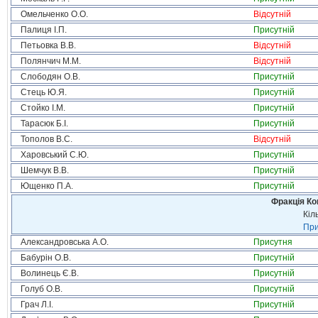
Омельченко О.О.
Відсутній
Палиця І.П.
Присутній
Петьовка В.В.
Відсутній
Полянчич М.М.
Відсутній
Слободян О.В.
Присутній
Стець Ю.Я.
Присутній
Стойко І.М.
Присутній
Тарасюк Б.І.
Присутній
Тополов В.С.
Відсутній
Харовський С.Ю.
Присутній
Шемчук В.В.
Присутній
Ющенко П.А.
Присутній
Фракція Ком
Кіл
При
Александровська А.О.
Присутня
Бабурін О.В.
Присутній
Волинець Є.В.
Присутній
Голуб О.В.
Присутній
Грач Л.І.
Присутній