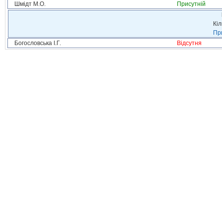
Шмідт М.О.
Присутній
Кіл
При
Богословська І.Г.
Відсутня