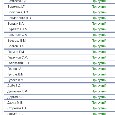
Бахтеєва Т.Д.
Присутня
Бережна І.Г.
Присутня
Богуслаєв В.О.
Присутній
Бондаренко В.В.
Присутній
Бондик В.А.
Присутній
Бурлаков П.М.
Присутній
Васильєв О.А.
Присутній
Вечерко В.М.
Присутній
Волков О.А.
Присутній
Герман Г.М.
Присутня
Глазунов С.М.
Присутній
Головатий С.П.
Присутній
Горіна І.А.
Присутня
Грицак В.М.
Присутній
Гуреєв В.М.
Присутній
Дейч Б.Д.
Присутній
Демішкан В.Ф.
Присутній
Деркач А.Л.
Присутній
Джига М.В.
Присутній
Єфремов О.С.
Присутній
Засуха Т.В.
Присутня