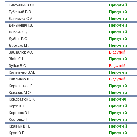
Гнаткевич Ю.В.
Присутній
Губський Б.В.
Присутній
Давимука С.А.
Присутній
Денькович І.В.
Присутній
Добряк Є.Д.
Присутній
Дубіль В.О.
Присутній
Єресько І.Г.
Присутній
Забзалюк Р.О.
Відсутній
Зімін Є.І.
Присутній
Зубов В.С.
Відсутній
Кальченко В.М.
Присутній
Каплієнко В.В.
Відсутній
Кириленко І.Г.
Присутній
Ковзель М.О.
Присутній
Кондратюк О.К.
Присутня
Корж В.Т.
Присутній
Коротюк В.І.
Присутній
Костенко П.І.
Присутній
Кравчук В.П.
Присутній
Крук Ю.Б.
Присутній