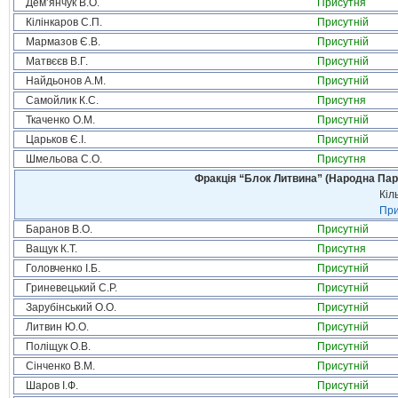
Дем’янчук В.О.
Присутня
Кілінкаров С.П.
Присутній
Мармазов Є.В.
Присутній
Матвєєв В.Г.
Присутній
Найдьонов А.М.
Присутній
Самойлик К.С.
Присутня
Ткаченко О.М.
Присутній
Царьков Є.І.
Присутній
Шмельова С.О.
Присутня
Фракція “Блок Литвина” (Народна Парті
Кіл
При
Баранов В.О.
Присутній
Ващук К.Т.
Присутня
Головченко І.Б.
Присутній
Гриневецький С.Р.
Присутній
Зарубінський О.О.
Присутній
Литвин Ю.О.
Присутній
Поліщук О.В.
Присутній
Сінченко В.М.
Присутній
Шаров І.Ф.
Присутній