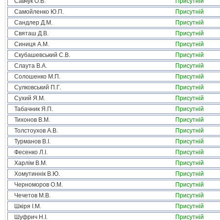
Савчук О.В.
Присутній
Самойленко Ю.П.
Присутній
Сандлер Д.М.
Присутній
Святаш Д.В.
Присутній
Синиця А.М.
Присутній
Скубашевський С.В.
Присутній
Слаута В.А.
Присутній
Солошенко М.П.
Присутній
Сулковський П.Г.
Присутній
Сухий Я.М.
Присутній
Табачник Я.П.
Присутній
Тихонов В.М.
Присутній
Толстоухов А.В.
Присутній
Турманов В.І.
Присутній
Фесенко Л.І.
Присутній
Харлім В.М.
Присутній
Хомутиннік В.Ю.
Присутній
Черноморов О.М.
Присутній
Чечетов М.В.
Присутній
Шкіря І.М.
Присутній
Шуфрич Н.І.
Присутній