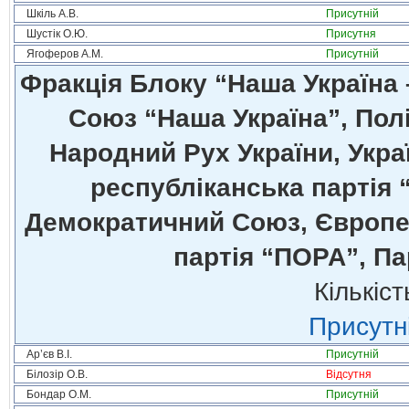
Шкіль А.В.
Присутній
Шустік О.Ю.
Присутня
Ягоферов А.М.
Присутній
Фракція Блоку “Наша Україна
Союз “Наша Україна”, Полі
Народний Рух України, Укра
республіканська партія 
Демократичний Союз, Європей
партія “ПОРА”, Па
Кількіст
Присутні
Ар’єв В.І.
Присутній
Білозір О.В.
Відсутня
Бондар О.М.
Присутній