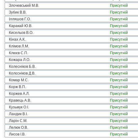
Злочевський М.В.
Присутній
Зубик В.В.
Присутній
Ілляшов Г.О.
Присутній
Каракай Ю.В.
Присутній
Кисельов В.О.
Присутній
Кінах А.К.
Присутній
Клімов Л.М.
Присутній
Клюєв С.П.
Присутній
Кожара Л.О.
Присутній
Колесніков Б.В.
Присутній
Колєсніков Д.В.
Присутній
Комар М.С.
Присутній
Корж В.П.
Присутній
Коржев А.Л.
Присутній
Кравець А.В.
Присутній
Кузьмук О.І.
Присутній
Ландик В.І.
Присутній
Ларін С.М.
Присутній
Лелюк О.В.
Присутній
Лисов І.В.
Присутній