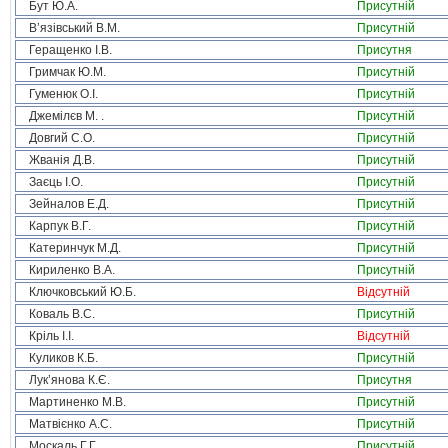
Бут Ю.А.
Присутній
В’язівський В.М.
Присутній
Геращенко І.В.
Присутня
Гримчак Ю.М.
Присутній
Гуменюк О.І.
Присутній
Джемілєв М. .
Присутній
Довгий С.О.
Присутній
Жванія Д.В.
Присутній
Заєць І.О.
Присутній
Зейналов Е.Д.
Присутній
Карпук В.Г.
Присутній
Катеринчук М.Д.
Присутній
Кириленко В.А.
Присутній
Ключковський Ю.Б.
Відсутній
Коваль В.С.
Присутній
Кріль І.І.
Відсутній
Куликов К.Б.
Присутній
Лук’янова К.Є.
Присутня
Мартиненко М.В.
Присутній
Матвієнко А.С.
Присутній
Москаль Г.Г.
Присутній