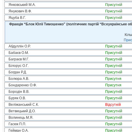
Янковський М.А.
Присутній
Янукович В.Ф.
Присутній
Яцуба В.Г.
Присутній
Фракція “Блок Юлії Тимошенко" (політичних партій “Всеукраїнське об
Кіль
Прис
Абдуллін О.Р.
Присутній
Бабаєв О.М.
Присутній
Баграєв М.Г.
Присутній
Білорус О.Г.
Присутній
Богдан Р.Д.
Присутній
Болюра А.В.
Присутня
Бондаренко О.Ф.
Присутня
Бородін В.В.
Присутній
Буряк О.В.
Присутній
Веліжанський С.К.
Відсутній
Ветвицький Д.О.
Присутній
Волинець М.Я.
Присутній
Гасюк П.П.
Присутній
Гейман О.А.
Присутній