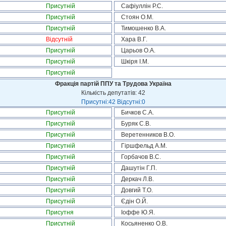
Присутній
Сафіуллін Р.С.
Присутній
Стоян О.М.
Присутній
Тимошенко В.А.
Відсутній
Хара В.Г.
Присутній
Царьов О.А.
Присутній
Шкіря І.М.
Присутній
Фракція партій ППУ та Трудова Україна
Кількість депутатів: 42
Присутні:42 Відсутні:0
Присутній
Бичков С.А.
Присутній
Буряк С.В.
Присутній
Веретенников В.О.
Присутній
Гіршфельд А.М.
Присутній
Горбачов В.С.
Присутній
Дашутін Г.П.
Присутній
Деркач Л.В.
Присутній
Довгий Т.О.
Присутній
Єдін О.Й.
Присутня
Іоффе Ю.Я.
Присутній
Косьяненко О.В.