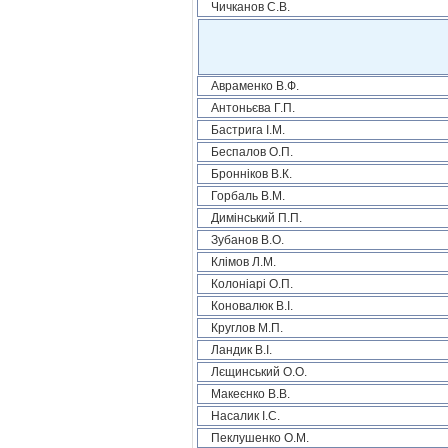
Чичканов С.В.
Авраменко В.Ф.
Антоньєва Г.П.
Бастрига І.М.
Беспалов О.П.
Бронніков В.К.
Горбаль В.М.
Димінський П.П.
Зубанов В.О.
Клімов Л.М.
Колоніарі О.П.
Коновалюк В.І.
Круглов М.П.
Ландик В.І.
Лєщинський О.О.
Макеєнко В.В.
Насалик І.С.
Пеклушенко О.М.