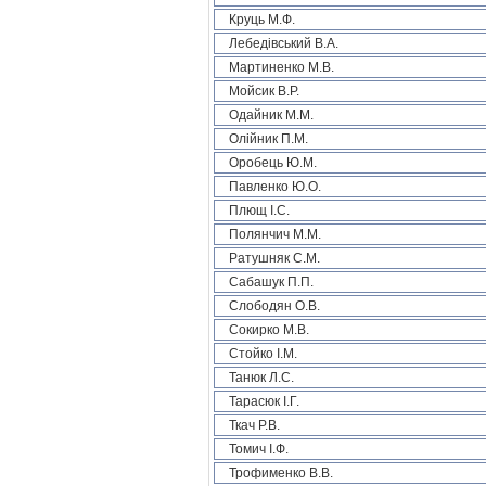
Круць М.Ф.
Лебедівський В.А.
Мартиненко М.В.
Мойсик В.Р.
Одайник М.М.
Олійник П.М.
Оробець Ю.М.
Павленко Ю.О.
Плющ І.С.
Полянчич М.М.
Ратушняк С.М.
Сабашук П.П.
Слободян О.В.
Сокирко М.В.
Стойко І.М.
Танюк Л.С.
Тарасюк І.Г.
Ткач Р.В.
Томич І.Ф.
Трофименко В.В.