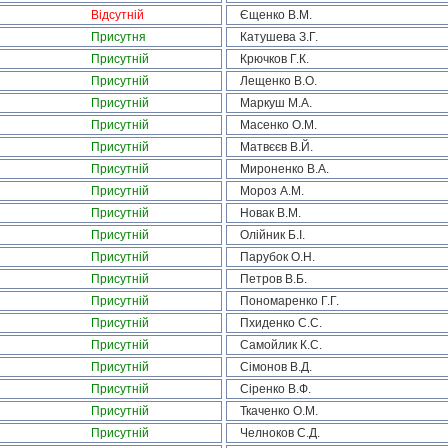
Відсутній
Єщенко В.М.
Присутня
Катушева З.Г.
Присутній
Крючков Г.К.
Присутній
Лещенко В.О.
Присутній
Маркуш М.А.
Присутній
Масенко О.М.
Присутній
Матвєєв В.Й.
Присутній
Мироненко В.А.
Присутній
Мороз А.М.
Присутній
Новак В.М.
Присутній
Олійник Б.І.
Присутній
Парубок О.Н.
Присутній
Петров В.Б.
Присутній
Пономаренко Г.Г.
Присутній
Пхиденко С.С.
Присутній
Самойлик К.С.
Присутній
Сімонов В.Д.
Присутній
Сіренко В.Ф.
Присутній
Ткаченко О.М.
Присутній
Челноков С.Д.