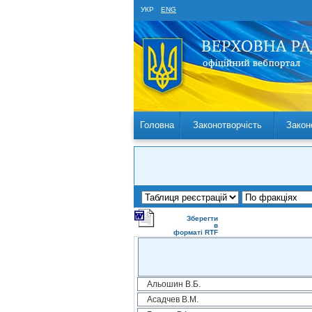
УКР
ENG
Головна
Законотворчість
Закон
Зберегти
в
форматі RTF
Альошин В.Б.
Асадчев В.М.