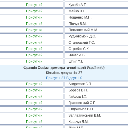
Присутній
Кукоба А.Т.
Присутній
Майко В.І.
Присутній
Нощенко М.П.
Присутній
Пінчук В.М.
Присутня
Поплавський М.М.
Присутній
Рудковський Д.О.
Присутній
Станецький Г.С.
Присутній
Стребко С.К.
Присутній
Чикал А.В.
Присутній
Шпиг Ф.І.
Фракція Соціал-демократичної партії України (о)
Кількість депутатів: 37
Присутні:37 Відсутні:0
Присутній
Андресюк Б.П.
Присутній
Борзов В.П.
Присутній
Гайдош І.Ф.
Присутній
Грановський О.Г.
Присутній
Євдокимов В.О.
Присутній
Заплатинський В.М.
Присутній
Кравчук Л.М.