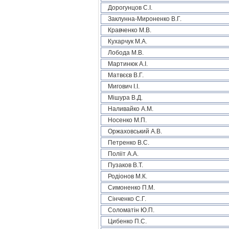
Дорогунцов С.І.
Заклунна-Мироненко В.Г.
Кравченко М.В.
Кухарчук М.А.
Лобода М.В.
Мартинюк А.І.
Матвєєв В.Г.
Мигович І.І.
Мішура В.Д.
Наливайко А.М.
Носенко М.П.
Оржаховський А.В.
Петренко В.С.
Полііт А.А.
Пузаков В.Т.
Родіонов М.К.
Симоненко П.М.
Сінченко С.Г.
Соломатін Ю.П.
Цибенко П.С.