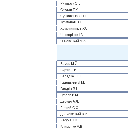
Римарук О.І.
Скудар Г.М.
Сулковський П.Г.
Турманов В.І.
Хомутиннік В.Ю.
Четверіков І.А.
Янковський М.А.
Бауер М.Й.
Буряк О.В.
Васадзе Т.Ш.
Гадяцький Л.М.
Гладкіх В.І.
Гуреєв В.М.
Деркач А.Л.
Довгий С.О.
Драчевський В.В.
Засуха Т.В.
Клименко А.В.