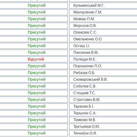
Присутній
Кульчинський М.Г.
Присутній
Манчуленко Г.М.
Присутній
Мовчан П.М.
Присутній
Морозов О.В.
Присутній
Олексіюк С.С.
Присутній
Омельченко О.О.
Присутній
Осташ І.І.
Присутній
Пинзеник В.М.
Відсутній
Поліщук М.Є.
Присутній
Порошенко П.О.
Присутній
Рибачук О.Б.
Присутній
Скомаровський В.В.
Присутній
Соболєв С.В.
Присутній
Стецьків Т.С.
Присутній
Стретович В.М.
Присутній
Тарасюк Б.І.
Присутній
Терьохін С.А.
Присутній
Томенко М.В.
Присутній
Третьяков О.Ю.
Присутній
Тягнибок О.Я.