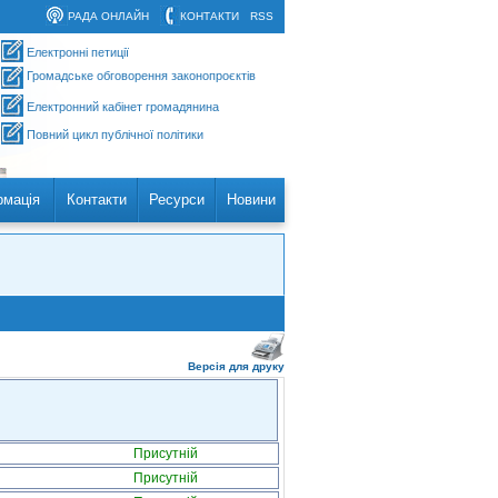
РАДА ОНЛАЙН
КОНТАКТИ
RSS
Електронні петиції
Громадське обговорення законопроєктів
Електронний кабінет громадянина
Повний цикл публічної політики
рмація
Контакти
Ресурси
Новини
Версія для друку
Присутній
Присутній