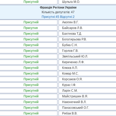
Присутній
Шульга М.О.
Фракція Регіони України
Кількість депутатів: 47
Присутні:45 Відсутні:2
Присутній
Акопян В.Г.
Присутня
Байсаров Л.В.
Присутній
Бахтеєва Т.Д.
Присутній
Богатирьова Р.В.
Присутній
Бубка С.Н.
Присутній
Горлов Г.В.
Присутній
Звягільський Ю.Л.
Присутній
Кириченко Л.Ф.
Присутній
Клюєв А.П.
Присутній
Комар М.С.
Присутній
Корсаков О.Я.
Присутній
Курас І.Ф.
Присутній
Ларін С.М.
Присутній
Майстришин В.Я.
Присутній
Наконечний В.Л.
Присутній
Панасовський О.Г.
Присутній
Рибак В.В.