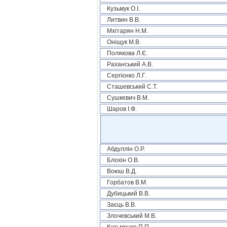
Кузьмук О.І.
Литвин В.В.
Мхітарян Н.М.
Оніщук М.В.
Полякова Л.Є.
Раханський А.В.
Сергієнко Л.Г.
Сташевський С.Т.
Сушкевич В.М.
Шаров І.Ф.
Абдуллін О.Р.
Блохін О.В.
Воюш В.Д.
Горбатов В.М.
Дубицький В.В.
Заєць В.В.
Злочевський М.В.