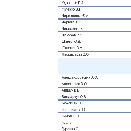
Удовенко Г.Й.
Філенко В.П.
Червоненко Є.А.
Черняк В.К.
Чорновіл Т.В.
Чубаров Р.А.
Ширко Ю.В.
Ющенко В.А.
Яворівський В.О.
Александровська А.О.
Анастасієв В.О.
Аніщук В.В.
Бондарчук О.В.
Буждиган П.П.
Герасимов І.О.
Гмиря С.П.
Грач Л.І.
Гуренко С.І.