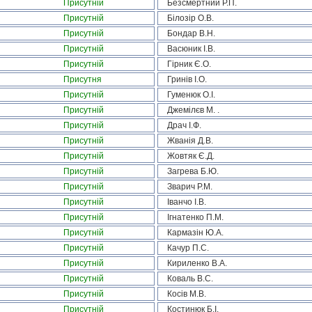
Присутній
Безсмертний Р.П.
Присутній
Білозір О.В.
Присутній
Бондар В.Н.
Присутній
Васюник І.В.
Присутній
Гірник Є.О.
Присутня
Гринів І.О.
Присутній
Гуменюк О.І.
Присутній
Джемілєв М. .
Присутній
Драч І.Ф.
Присутній
Жванія Д.В.
Присутній
Жовтяк Є.Д.
Присутній
Загрева Б.Ю.
Присутній
Зварич Р.М.
Присутній
Іванчо І.В.
Присутній
Ігнатенко П.М.
Присутній
Кармазін Ю.А.
Присутній
Качур П.С.
Присутній
Кириленко В.А.
Присутній
Коваль В.С.
Присутній
Косів М.В.
Присутній
Костинюк Б.І.