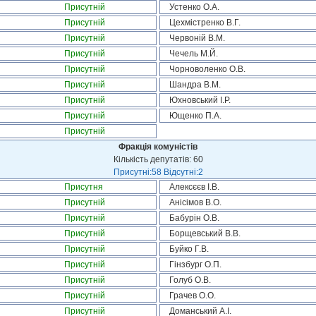
Присутній
Устенко О.А.
Присутній
Цехмістренко В.Г.
Присутній
Червоній В.М.
Присутній
Чечель М.Й.
Присутній
Чорноволенко О.В.
Присутній
Шандра В.М.
Присутній
Юхновський І.Р.
Присутній
Ющенко П.А.
Присутній
Фракція комуністів
Кількість депутатів: 60
Присутні:58 Відсутні:2
Присутня
Алексєєв І.В.
Присутній
Анісімов В.О.
Присутній
Бабурін О.В.
Присутній
Борщевський В.В.
Присутній
Буйко Г.В.
Присутній
Гінзбург О.П.
Присутній
Голуб О.В.
Присутній
Грачев О.О.
Присутній
Доманський А.І.