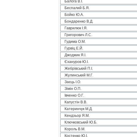
Балога В.І.
Беспалий Б.Я.
Бойко Ю.А.
Бондаренко В.Д.
Гаврилюк І.Я.
Григорович Л.С.
Гудима О.М.
Гурвіц Е.Й.
Джоджик Я.І.
Єхануров Ю.І.
Жебрівський П.І.
Жулинський М.Г.
Заєць І.О.
Зімін О.П.
Івченко О.Г.
Капустін В.В.
Катеринчук М.Д.
Кендзьор Я.М.
Ключковський Ю.Б.
Король В.М.
Костенко Ю.І.