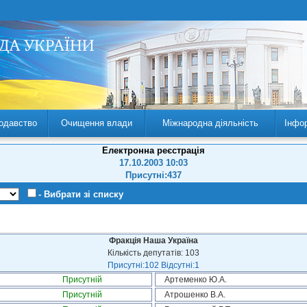
одавство
Очищення влади
Міжнародна діяльність
Інфо
Електронна реєстрація
17.10.2003 10:03
Присутні:437
- Вибрати зі списку
Фракція Наша Україна
Кількість депутатів: 103
Присутні:102 Відсутні:1
Присутній
Артеменко Ю.А.
Присутній
Атрошенко В.А.