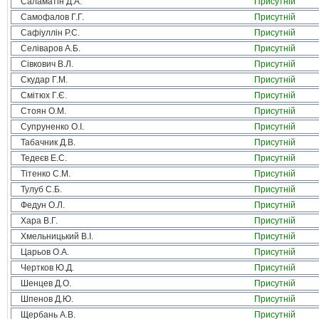
Саламатін Д.А.
Присутній
Самофалов Г.Г.
Присутній
Сафіуллін Р.С.
Присутній
Селіваров А.Б.
Присутній
Сівкович В.Л.
Присутній
Скудар Г.М.
Присутній
Смітюх Г.Є.
Присутній
Стоян О.М.
Присутній
Супруненко О.І.
Присутній
Табачник Д.В.
Присутній
Тедеєв Е.С.
Присутній
Тітенко С.М.
Присутній
Тулуб С.Б.
Присутній
Федун О.Л.
Присутній
Хара В.Г.
Присутній
Хмельницький В.І.
Присутній
Царьов О.А.
Присутній
Чертков Ю.Д.
Присутній
Шенцев Д.О.
Присутній
Шпенов Д.Ю.
Присутній
Щербань А.В.
Присутній