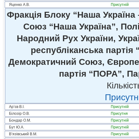
Яценко А.В.
Присутній
Фракція Блоку “Наша Україна
Союз “Наша Україна”, Полі
Народний Рух України, Укра
республіканська партія 
Демократичний Союз, Європей
партія “ПОРА”, Па
Кількіст
Присутні
Ар’єв В.І.
Присутній
Білозір О.В.
Присутня
Бондар О.М.
Присутній
Бут Ю.А.
Присутній
В’язівський В.М.
Присутній