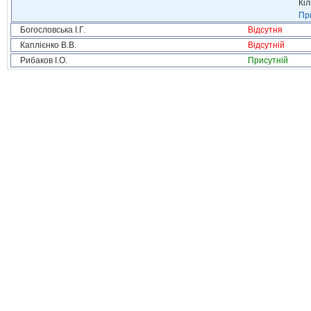
Кіл
При
Богословська І.Г.
Відсутня
Каплієнко В.В.
Відсутній
Рибаков І.О.
Присутній