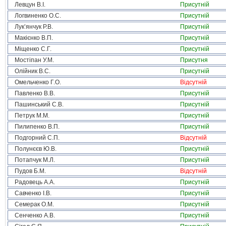
Левцун В.І.
Присутній
Логвиненко О.С.
Присутній
Лук’янчук Р.В.
Присутній
Макієнко В.П.
Присутній
Міщенко С.Г.
Присутній
Мостіпан У.М.
Присутня
Олійник В.С.
Присутній
Омельченко Г.О.
Відсутній
Павленко В.В.
Присутній
Пашинський С.В.
Присутній
Петрук М.М.
Присутній
Пилипенко В.П.
Присутній
Подгорний С.П.
Відсутній
Полунєєв Ю.В.
Присутній
Потапчук М.Л.
Присутній
Пудов Б.М.
Відсутній
Радовець А.А.
Присутній
Савченко І.В.
Присутній
Семерак О.М.
Присутній
Сенченко А.В.
Присутній