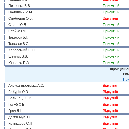
Петьовка В.В.
Присутній
Полянчич М.М.
Присутній
Слободян О.В.
Відсутній
Стець Ю.Я.
Присутній
Стойко І.М.
Присутній
Тарасюк Б.І.
Присутній
Тополов В.С.
Присутній
Харовський С.Ю.
Присутній
Шемчук В.В.
Присутній
Ющенко П.А.
Присутній
Фракція Ком
Кіл
При
Александровська А.О.
Відсутня
Бабурін О.В.
Відсутній
Волинець Є.В.
Відсутній
Голуб О.В.
Відсутній
Грач Л.І.
Відсутній
Дем’янчук В.О.
Відсутня
Кілінкаров С.П.
Відсутній