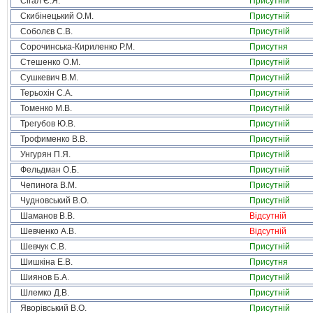
Сігал Є.Я.
Присутній
Скибінецький О.М.
Присутній
Соболєв С.В.
Присутній
Сорочинська-Кириленко Р.М.
Присутня
Стешенко О.М.
Присутній
Сушкевич В.М.
Присутній
Терьохін С.А.
Присутній
Томенко М.В.
Присутній
Трегубов Ю.В.
Присутній
Трофименко В.В.
Присутній
Унгурян П.Я.
Присутній
Фельдман О.Б.
Присутній
Чепинога В.М.
Присутній
Чудновський В.О.
Присутній
Шаманов В.В.
Відсутній
Шевченко А.В.
Відсутній
Шевчук С.В.
Присутній
Шишкіна Е.В.
Присутня
Шиянов Б.А.
Присутній
Шлемко Д.В.
Присутній
Яворівський В.О.
Присутній