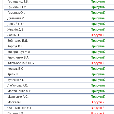
Геращенко І.В.
Присутня
Гримчак Ю.М.
Присутній
Гуменюк О.І.
Присутній
Джемілєв М. .
Присутній
Довгий С.О.
Присутній
Жванія Д.В.
Присутній
Заєць І.О.
Відсутній
Зейналов Е.Д.
Присутній
Карпук В.Г.
Присутній
Катеринчук М.Д.
Присутній
Кириленко В.А.
Присутній
Ключковський Ю.Б.
Відсутній
Коваль В.С.
Присутній
Кріль І.І.
Присутній
Куликов К.Б.
Присутній
Лук’янова К.Є.
Присутня
Мартиненко М.В.
Присутній
Матвієнко А.С.
Присутній
Москаль Г.Г.
Відсутній
Омельченко О.О.
Відсутній
Палиця І.П.
Відсутній