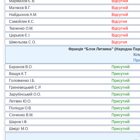
Мармазов Є.В.
Відсутній
Матвєєв В.Г.
Відсутній
Найдьонов А.М.
Відсутній
Самойлик К.С.
Відсутня
Ткаченко О.М.
Відсутній
Царьков Є.І.
Відсутній
Шмельова С.О.
Відсутня
Фракція “Блок Литвина” (Народна Парті
Кіл
При
Баранов В.О.
Присутній
Ващук К.Т.
Присутня
Головченко І.Б.
Присутній
Гриневецький С.Р.
Присутній
Зарубінський О.О.
Присутній
Литвин Ю.О.
Присутній
Поліщук О.В.
Присутній
Сінченко В.М.
Присутній
Шаров І.Ф.
Присутній
Шмідт М.О.
Присутній