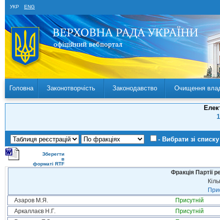
УКР
ENG
Головна
Законотворчість
Законодавство
Очищення вла
Елек
1
- Вибрати зі списку
Зберегти
в
форматі RTF
Фракція Партії р
Кіль
Прис
Азаров М.Я.
Присутній
Аркаллаєв Н.Г.
Присутній