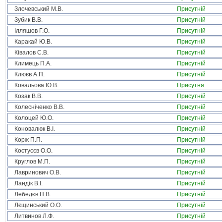
Злочевський М.В.
Присутній
Зубик В.В.
Присутній
Ілляшов Г.О.
Присутній
Каракай Ю.В.
Присутній
Ківалов С.В.
Присутній
Климець П.А.
Присутній
Клюєв А.П.
Присутній
Ковальова Ю.В.
Присутня
Козак В.В.
Присутній
Колесніченко В.В.
Присутній
Колоцей Ю.О.
Присутній
Коновалюк В.І.
Присутній
Корж П.П.
Присутній
Костусєв О.О.
Присутній
Круглов М.П.
Присутній
Лавринович О.В.
Присутній
Ландік В.І.
Присутній
Лебедєв П.В.
Присутній
Лєщинський О.О.
Присутній
Литвинов Л.Ф.
Присутній