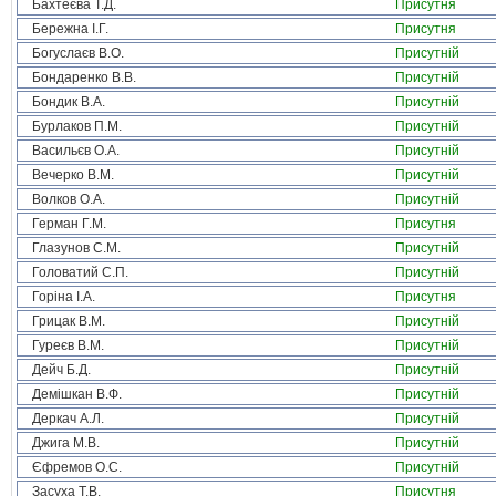
Бахтеєва Т.Д.
Присутня
Бережна І.Г.
Присутня
Богуслаєв В.О.
Присутній
Бондаренко В.В.
Присутній
Бондик В.А.
Присутній
Бурлаков П.М.
Присутній
Васильєв О.А.
Присутній
Вечерко В.М.
Присутній
Волков О.А.
Присутній
Герман Г.М.
Присутня
Глазунов С.М.
Присутній
Головатий С.П.
Присутній
Горіна І.А.
Присутня
Грицак В.М.
Присутній
Гуреєв В.М.
Присутній
Дейч Б.Д.
Присутній
Демішкан В.Ф.
Присутній
Деркач А.Л.
Присутній
Джига М.В.
Присутній
Єфремов О.С.
Присутній
Засуха Т.В.
Присутня