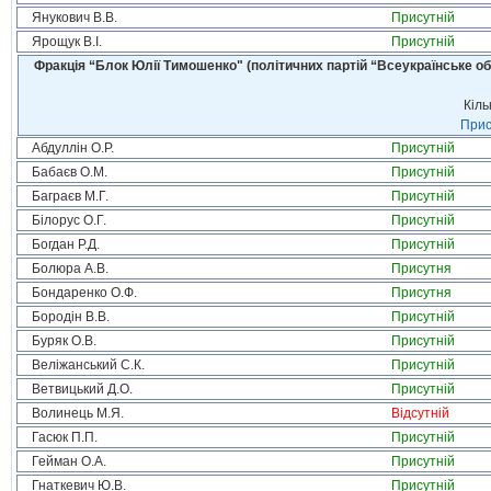
Янукович В.В.
Присутній
Ярощук В.І.
Присутній
Фракція “Блок Юлії Тимошенко" (політичних партій “Всеукраїнське об
Кіль
Прис
Абдуллін О.Р.
Присутній
Бабаєв О.М.
Присутній
Баграєв М.Г.
Присутній
Білорус О.Г.
Присутній
Богдан Р.Д.
Присутній
Болюра А.В.
Присутня
Бондаренко О.Ф.
Присутня
Бородін В.В.
Присутній
Буряк О.В.
Присутній
Веліжанський С.К.
Присутній
Ветвицький Д.О.
Присутній
Волинець М.Я.
Відсутній
Гасюк П.П.
Присутній
Гейман О.А.
Присутній
Гнаткевич Ю.В.
Присутній