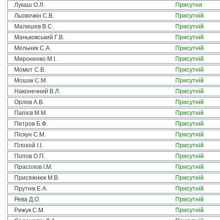
Лукаш О.Л.
Присутня
Льовочкін С.В.
Присутній
Малишев В.С.
Присутній
Маньковський Г.В.
Присутній
Мельник С.А.
Присутній
Мироненко М.І.
Присутній
Момот С.В.
Присутній
Мошак С.М.
Присутній
Наконечний В.Л.
Присутній
Орлов А.В.
Присутній
Папієв М.М.
Присутній
Петров Б.Ф.
Присутній
Піскун С.М.
Присутній
Плохой І.І.
Присутній
Попов О.П.
Присутній
Прасолов І.М.
Присутній
Присяжнюк М.В.
Присутній
Прутнік Е.А.
Присутній
Рева Д.О.
Присутній
Рижук С.М.
Присутній