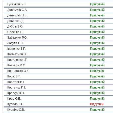
Губський Б.В.
Присутній
Давимука С.А.
Присутній
Денькович І.В.
Присутній
Добряк Є.Д.
Присутній
Дубіль В.О.
Присутній
Єресько І.Г.
Присутній
Забзалюк Р.О.
Присутній
Зозуля Р.П.
Присутній
Іваненко В.Г.
Присутній
Камчатний В.Г.
Присутній
Кириленко І.Г.
Присутній
Ковзель М.О.
Присутній
Кондратюк О.К.
Присутня
Корж В.Т.
Присутній
Коротюк В.І.
Присутній
Костенко П.І.
Присутній
Кравчук В.П.
Присутній
Крук Ю.Б.
Присутній
Курило В.С.
Відсутній
Курпіль С.В.
Присутній