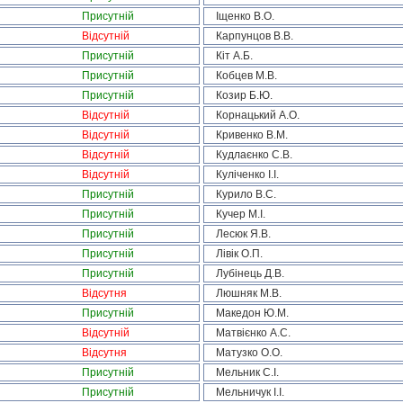
Присутній
Іщенко В.О.
Відсутній
Карпунцов В.В.
Присутній
Кіт А.Б.
Присутній
Кобцев М.В.
Присутній
Козир Б.Ю.
Відсутній
Корнацький А.О.
Відсутній
Кривенко В.М.
Відсутній
Кудлаєнко С.В.
Відсутній
Куліченко І.І.
Присутній
Курило В.С.
Присутній
Кучер М.І.
Присутній
Лесюк Я.В.
Присутній
Лівік О.П.
Присутній
Лубінець Д.В.
Відсутня
Люшняк М.В.
Присутній
Македон Ю.М.
Відсутній
Матвієнко А.С.
Відсутня
Матузко О.О.
Присутній
Мельник С.І.
Присутній
Мельничук І.І.