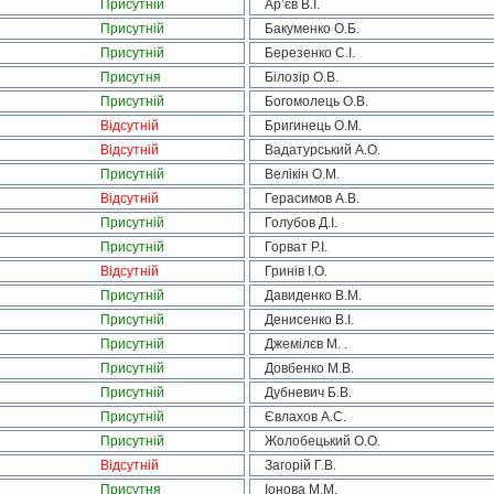
Присутній
Ар’єв В.І.
Присутній
Бакуменко О.Б.
Присутній
Березенко С.І.
Присутня
Білозір О.В.
Присутній
Богомолець О.В.
Відсутній
Бригинець О.М.
Відсутній
Вадатурський А.О.
Присутній
Велікін О.М.
Відсутній
Герасимов А.В.
Присутній
Голубов Д.І.
Присутній
Горват Р.І.
Відсутній
Гринів І.О.
Присутній
Давиденко В.М.
Присутній
Денисенко В.І.
Присутній
Джемілєв М. .
Присутній
Довбенко М.В.
Присутній
Дубневич Б.В.
Присутній
Євлахов А.С.
Присутній
Жолобецький О.О.
Відсутній
Загорій Г.В.
Присутня
Іонова М.М.