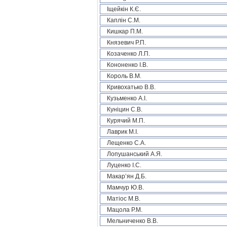
Іщейкін К.Є.
Каплін С.М.
Кишкар П.М.
Князевич Р.П.
Козаченко Л.П.
Кононенко І.В.
Король В.М.
Кривохатько В.В.
Кузьменко А.І.
Куніцин С.В.
Курячий М.П.
Лаврик М.І.
Лещенко С.А.
Лопушанський А.Я.
Луценко І.С.
Макар’ян Д.Б.
Мамчур Ю.В.
Матіос М.В.
Мацола Р.М.
Мельниченко В.В.