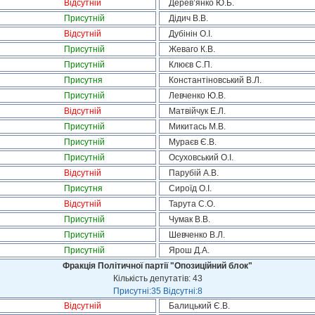
Відсутній
Дерев’янко Ю.Б.
Присутній
Дідич В.В.
Відсутній
Дубінін О.І.
Присутній
Жеваго К.В.
Присутній
Клюєв С.П.
Присутня
Константіновський В.Л.
Присутній
Левченко Ю.В.
Відсутній
Матвійчук Е.Л.
Присутній
Микитась М.В.
Присутній
Мураєв Є.В.
Присутній
Осуховський О.І.
Відсутній
Парубій А.В.
Присутня
Сироїд О.І.
Відсутній
Тарута С.О.
Присутній
Чумак В.В.
Присутній
Шевченко В.Л.
Присутній
Ярош Д.А.
Фракція Політичної партії "Опозиційний блок"
Кількість депутатів: 43
Присутні:35 Відсутні:8
Відсутній
Балицький Є.В.