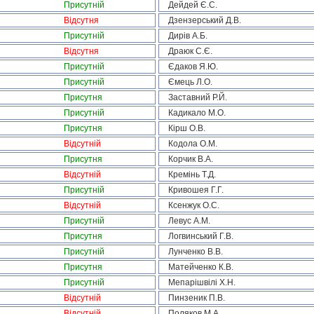
Присутній
Дейдей Є.С.
Відсутня
Дзензерський Д.В.
Присутній
Дирів А.Б.
Відсутня
Драюк С.Є.
Присутній
Єдаков Я.Ю.
Присутній
Ємець Л.О.
Присутня
Заставний Р.Й.
Присутній
Кадикало М.О.
Присутня
Кірш О.В.
Відсутній
Кодола О.М.
Присутня
Корчик В.А.
Відсутній
Кремінь Т.Д.
Присутній
Кривошея Г.Г.
Відсутній
Ксенжук О.С.
Присутній
Левус А.М.
Присутня
Логвинський Г.В.
Присутній
Лунченко В.В.
Присутня
Матейченко К.В.
Присутній
Мепарішвілі Х.Н.
Відсутній
Пинзеник П.В.
Відсутній
Поляков М.А.