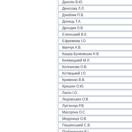
Данілін В.Ю.
Денісова Л.Л.
Дзюблик П.В.
Донець Т.А.
Дроздик О.В.
Єленський В.Є.
Єфремова І.О.
Іванчук А.В.
Кацер-Бучковська Н.В.
Княжицький М.Л.
Колганова О.В.
Котвіцький І.О.
Кривенко В.В.
Кришин О.Ю.
Лапін І.О.
Ледовських О.В.
Лук’янчук Р.В.
Масоріна О.С.
Медуниця О.В.
Пашинський С.В.
Підберезняк В.І.