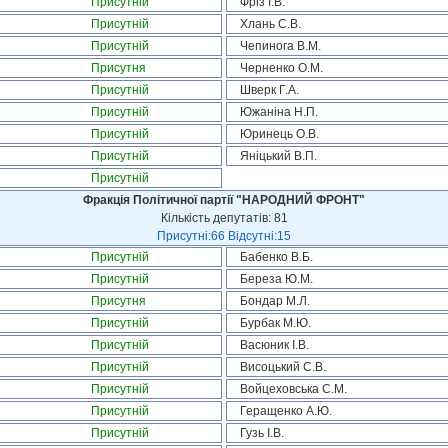
Присутній
Фріз І.В.
Присутній
Хлань С.В.
Присутній
Чепинога В.М.
Присутня
Черненко О.М.
Присутній
Шверк Г.А.
Присутній
Южаніна Н.П.
Присутній
Юринець О.В.
Присутній
Яніцький В.П.
Присутній
Фракція Політичної партії "НАРОДНИЙ ФРОНТ"
Кількість депутатів: 81
Присутні:66 Відсутні:15
Присутній
Бабенко В.Б.
Присутній
Береза Ю.М.
Присутня
Бондар М.Л.
Присутній
Бурбак М.Ю.
Присутній
Васюник І.В.
Присутній
Висоцький С.В.
Присутній
Войцеховська С.М.
Присутній
Геращенко А.Ю.
Присутній
Гузь І.В.