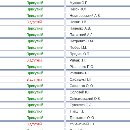
Присутній
Мушак О.П.
Присутній
Негой Ф.Ф.
Присутній
Немировський А.В.
Відсутній
Новак Н.В.
Присутній
Павелко А.В.
Присутній
Палатний А.Л.
Присутній
Петренко О.М.
Присутній
Побер І.М.
Присутній
Продан О.П.
Відсутній
Рибак І.П.
Присутня
Різаненко П.О.
Присутній
Романюк Р.С.
Відсутній
Сабашук П.П.
Присутній
Савченко О.Ю.
Присутній
Соловей Ю.І.
Присутній
Співаковський О.В.
Присутній
Сугоняко О.Л.
Присутня
Тіміш Г.І.
Присутній
Третьяков О.Ю.
Відсутній
Урбанський О.І.