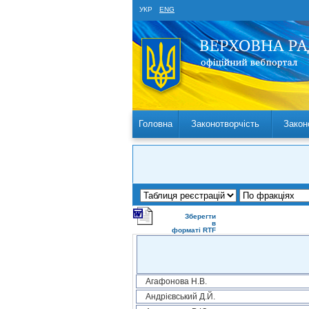
УКР
ENG
Головна
Законотворчість
Закон
Зберегти
в
форматі RTF
Агафонова Н.В.
Андрієвський Д.Й.