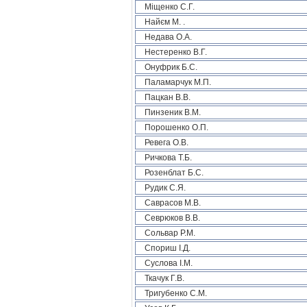
Міщенко С.Г.
Найєм М. .
Недава О.А.
Нестеренко В.Г.
Онуфрик Б.С.
Паламарчук М.П.
Пацкан В.В.
Пинзеник В.М.
Порошенко О.П.
Ревега О.В.
Ричкова Т.Б.
Розенблат Б.С.
Рудик С.Я.
Саврасов М.В.
Севрюков В.В.
Сольвар Р.М.
Спориш І.Д.
Суслова І.М.
Ткачук Г.В.
Тригубенко С.М.