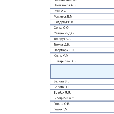
Помазанов А.В.
Река А.О.
Романюк В.М.
Сидорчук В.В.
Сочка О.О.
Стеценко Д.О.
Тетерук А.А.
Тимчук Д.Б.
Фаєрмарк С.О.
Хміль М.М.
Шкварилюк В.В.
Балога В.І.
Балога П.І.
Безбах Я.Я.
Білецький А.Є.
Герега О.В.
Гопко Г.М.