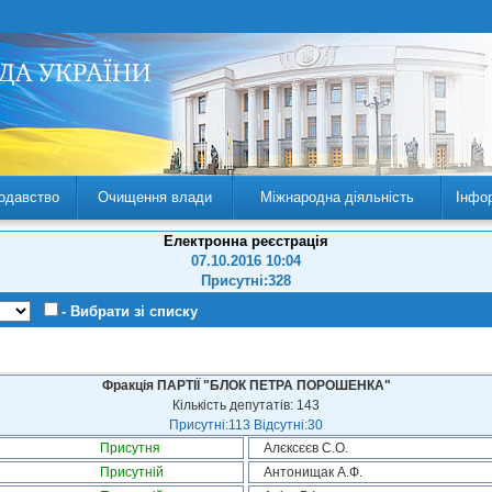
одавство
Очищення влади
Міжнародна діяльність
Інфо
Електронна реєстрація
07.10.2016 10:04
Присутні:328
- Вибрати зі списку
Фракція ПАРТІЇ "БЛОК ПЕТРА ПОРОШЕНКА"
Кількість депутатів: 143
Присутні:113 Відсутні:30
Присутня
Алєксєєв С.О.
Присутній
Антонищак А.Ф.