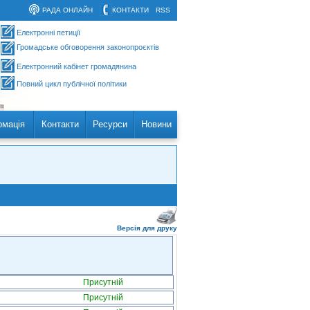
РАДА ОНЛАЙН
КОНТАКТИ
RSS
Електронні петиції
Громадське обговорення законопроєктів
Електронний кабінет громадянина
Повний цикл публічної політики
рмація
Контакти
Ресурси
Новини
Версія для друку
Присутній
Присутній