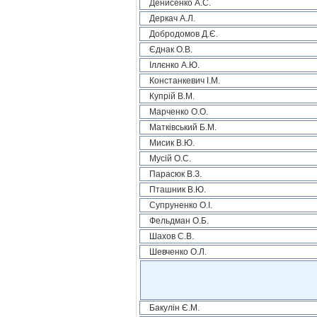
Денисенко А.С.
Деркач А.Л.
Добродомов Д.Є.
Єднак О.В.
Іллєнко А.Ю.
Констанкевич І.М.
Купрій В.М.
Марченко О.О.
Матківський Б.М.
Мисик В.Ю.
Мусій О.С.
Парасюк В.З.
Пташник В.Ю.
Супруненко О.І.
Фельдман О.Б.
Шахов С.В.
Шевченко О.Л.
Бакулін Є.М.