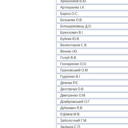
Арешонков В.Ю.
Артюшенко І.А.
Барна О.С.
Бєлькова О.В.
Білоцерковець Д.О.
Брензович В.І.
Бублик Ю.В.
Валентиров С.В.
Вінник І.Ю.
Голуб В.В.
Гончаренко О.О.
Грановський О.М.
Гудзенко В.І.
Демчак Р.Є.
Дехтярчук О.В.
Дмитренко О.М.
Домбровський О.Г.
Дубневич Я.В.
Єфімов М.В.
Заболотний Г.М.
Заліщук С.П.