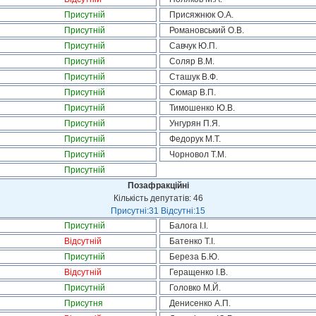
Присутній
Присяжнюк О.А.
Присутній
Романовський О.В.
Присутній
Савчук Ю.П.
Присутній
Соляр В.М.
Присутній
Сташук В.Ф.
Присутній
Сюмар В.П.
Присутній
Тимошенко Ю.В.
Присутній
Унгурян П.Я.
Присутній
Федорук М.Т.
Присутній
Чорновол Т.М.
Присутній
Позафракційні
Кількість депутатів: 46
Присутні:31 Відсутні:15
Присутній
Балога І.І.
Відсутній
Батенко Т.І.
Присутній
Береза Б.Ю.
Відсутній
Геращенко І.В.
Присутній
Головко М.Й.
Присутня
Денисенко А.П.