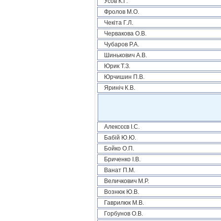
Усов К.Г.
Фролов М.О.
Чекіта Г.Л.
Червакова О.В.
Чубаров Р.А.
Шинькович А.В.
Юрик Т.З.
Юрчишин П.В.
Яриніч К.В.
Алексєєв І.С.
Бабій Ю.Ю.
Бойко О.П.
Бриченко І.В.
Ванат П.М.
Величкович М.Р.
Вознюк Ю.В.
Гаврилюк М.В.
Горбунов О.В.