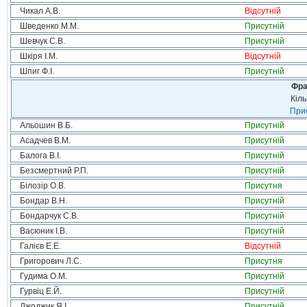
Чикал А.В.
Відсутній
Шведенко М.М.
Присутній
Шевчук С.В.
Присутній
Шкіря І.М.
Відсутній
Шпиг Ф.І.
Присутній
Фра
Кіль
Прис
Альошин В.Б.
Присутній
Асадчев В.М.
Присутній
Балога В.І.
Присутній
Безсмертний Р.П.
Присутній
Білозір О.В.
Присутня
Бондар В.Н.
Присутній
Бондарчук С.В.
Присутній
Васюник І.В.
Присутній
Галієв Е.Е.
Відсутній
Григорович Л.С.
Присутня
Гудима О.М.
Присутній
Гурвіц Е.Й.
Присутній
Джоджик Я.І.
Присутній