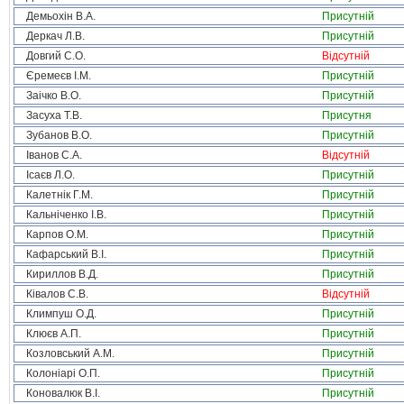
Демьохін В.А.
Присутній
Деркач Л.В.
Присутній
Довгий С.О.
Відсутній
Єремеєв І.М.
Присутній
Заічко В.О.
Присутній
Засуха Т.В.
Присутня
Зубанов В.О.
Присутній
Іванов С.А.
Відсутній
Ісаєв Л.О.
Присутній
Калетнік Г.М.
Присутній
Кальніченко І.В.
Присутній
Карпов О.М.
Присутній
Кафарський В.І.
Присутній
Кириллов В.Д.
Присутній
Ківалов С.В.
Відсутній
Климпуш О.Д.
Присутній
Клюєв А.П.
Присутній
Козловський А.М.
Присутній
Колоніарі О.П.
Присутній
Коновалюк В.І.
Присутній