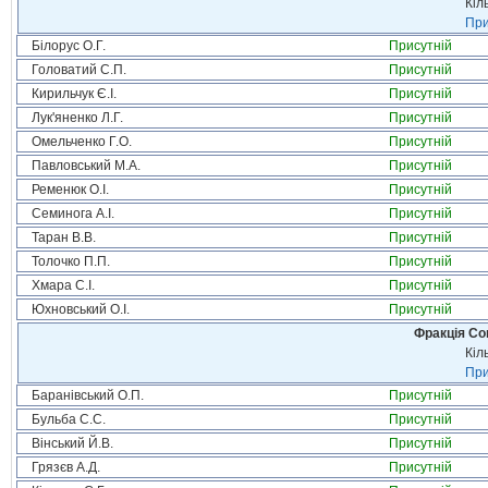
Кіл
При
Білорус О.Г.
Присутній
Головатий С.П.
Присутній
Кирильчук Є.І.
Присутній
Лук'яненко Л.Г.
Присутній
Омельченко Г.О.
Присутній
Павловський М.А.
Присутній
Ременюк О.І.
Присутній
Семинога А.І.
Присутній
Таран В.В.
Присутній
Толочко П.П.
Присутній
Хмара С.І.
Присутній
Юхновський О.І.
Присутній
Фракція Соц
Кіл
При
Баранівський О.П.
Присутній
Бульба С.С.
Присутній
Вінський Й.В.
Присутній
Грязєв А.Д.
Присутній