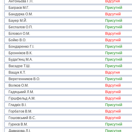
Антоньєва Г.П.
Відсутня
Баграєв М.Г.
Присутній
Бандурка О.М.
Відсутній
Бауер М.Й.
Присутній
Беспалов О.П.
Присутній
Біловол О.М.
Відсутній
Бойко В.О.
Відсутній
Бондаренко Г.І.
Присутній
Бронніков В.К.
Присутній
Будаг'янц М.А.
Присутній
Васадзе Т.Ш.
Присутній
Ващук К.Т.
Відсутня
Веретенников В.О.
Присутній
Волков О.М.
Відсутній
Гадяцький Л.М.
Відсутній
Гіршфельд А.М.
Відсутній
Гладкіх В.І.
Присутній
Горбатов В.М.
Відсутній
Гошовський В.С.
Відсутній
Гуреєв В.М.
Присутній
Давидова Л.І.
Присутня