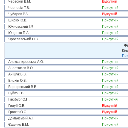
Червоній В.М.
Відсутній
Чорновіл Т.В.
Присутній
Чубаров Р.А.
Відсутній
Ширко Ю.В.
Присутній
Юхновський І.Р.
Присутній
Ющенко П.А.
Присутній
Ярославський О.В.
Присутній
Фр
Кіл
При
Александровська А.О.
Присутня
Анастасієв В.О.
Присутній
Аніщук В.В.
Присутній
Блохін О.В.
Присутній
Борщевський В.В.
Присутній
Буйко Г.В.
Присутній
Гінзбург О.П.
Присутня
Голуб О.В.
Відсутній
Грачев О.О.
Відсутній
Доманський А.І.
Присутній
Єщенко В.М.
Присутній