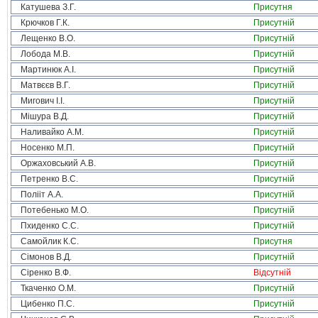
Катушева З.Г.
Присутня
Крючков Г.К.
Присутній
Лещенко В.О.
Присутній
Лобода М.В.
Присутній
Мартинюк А.І.
Присутній
Матвєєв В.Г.
Присутній
Мигович І.І.
Присутній
Мішура В.Д.
Присутній
Наливайко А.М.
Присутній
Носенко М.П.
Присутній
Оржаховський А.В.
Присутній
Петренко В.С.
Присутній
Полііт А.А.
Присутній
Потебенько М.О.
Присутній
Пхиденко С.С.
Присутній
Самойлик К.С.
Присутня
Сімонов В.Д.
Присутній
Сіренко В.Ф.
Відсутній
Ткаченко О.М.
Присутній
Цибенко П.С.
Присутній