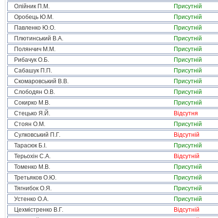
Олійник П.М.
Присутній
Оробець Ю.М.
Присутній
Павленко Ю.О.
Присутній
Плютинський В.А.
Присутній
Полянчич М.М.
Присутній
Рибачук О.Б.
Присутній
Сабашук П.П.
Присутній
Скомаровський В.В.
Присутній
Слободян О.В.
Присутній
Сокирко М.В.
Присутній
Стецько Я.Й.
Відсутня
Стоян О.М.
Присутній
Сулковський П.Г.
Відсутній
Тарасюк Б.І.
Присутній
Терьохін С.А.
Відсутній
Томенко М.В.
Присутній
Третьяков О.Ю.
Присутній
Тягнибок О.Я.
Присутній
Устенко О.А.
Присутній
Цехмістренко В.Г.
Відсутній