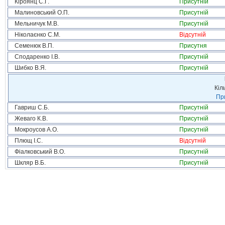
Кіроянц С.Г.
Присутній
Малиновський О.П.
Присутній
Мельничук М.В.
Присутній
Ніколаєнко С.М.
Відсутній
Семенюк В.П.
Присутня
Сподаренко І.В.
Присутній
Шибко В.Я.
Присутній
Кіл
При
Гавриш С.Б.
Присутній
Жеваго К.В.
Присутній
Мокроусов А.О.
Присутній
Плющ І.С.
Відсутній
Фіалковський В.О.
Присутній
Шкляр В.Б.
Присутній