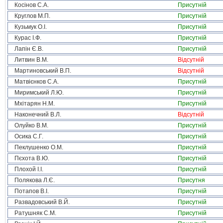
Косінов С.А.
Присутній
Круглов М.П.
Присутній
Кузьмук О.І.
Присутній
Курас І.Ф.
Присутній
Лапін Є.В.
Присутній
Литвин В.М.
Відсутній
Мартиновський В.П.
Відсутній
Матвієнков С.А.
Присутній
Миримський Л.Ю.
Присутній
Мхітарян Н.М.
Присутній
Наконечний В.Л.
Відсутній
Олуйко В.М.
Присутній
Осика С.Г.
Присутній
Пеклушенко О.М.
Присутній
Пєхота В.Ю.
Присутній
Плохой І.І.
Присутній
Полякова Л.Є.
Присутня
Потапов В.І.
Присутній
Развадовський В.Й.
Присутній
Ратушняк С.М.
Присутній