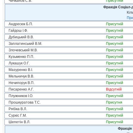
Чичканов С.В.
Присутній
Фракція Соціал-д
Кіл
При
Андресюк Б.П.
Присутній
Гайдош І.Ф.
Присутній
Дубицький В.В.
Присутній
Заплатинський В.М.
Присутній
Злочевський М.В.
Присутній
Кузьменко П.П.
Присутній
Лукашук О.Г.
Присутній
Мазуренко В.І.
Присутній
Мельничук В.В.
Присутній
Нечипорук В.П.
Присутній
Писаренко А.Г.
Відсутній
Плужников І.О.
Присутній
Прошкуратова Т.С.
Присутня
Рябіка В.Л.
Присутній
Суркіс Г.М.
Присутній
Шепетін В.Л.
Присутній
Фракція