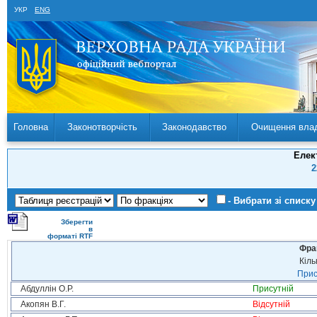
УКР
ENG
Головна
Законотворчість
Законодавство
Очищення вла
Елек
2
- Вибрати зі списку
Зберегти
в
форматі RTF
Фра
Кіль
Прис
Абдуллін О.Р.
Присутній
Акопян В.Г.
Відсутній