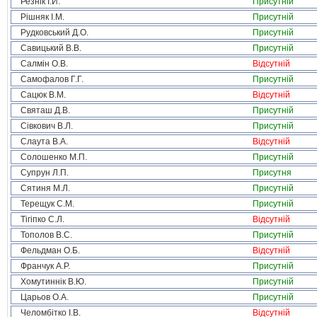
Резнік І.Й.
Присутній
Рішняк І.М.
Присутній
Рудковський Д.О.
Присутній
Савицький В.В.
Присутній
Салмін О.В.
Відсутній
Самофалов Г.Г.
Присутній
Сацюк В.М.
Відсутній
Святаш Д.В.
Присутній
Сівкович В.Л.
Присутній
Слаута В.А.
Відсутній
Солошенко М.П.
Присутній
Супрун Л.П.
Присутня
Сятиня М.Л.
Присутній
Терещук С.М.
Присутній
Тігіпко С.Л.
Відсутній
Тополов В.С.
Присутній
Фельдман О.Б.
Відсутній
Франчук А.Р.
Присутній
Хомутиннік В.Ю.
Присутній
Царьов О.А.
Присутній
Челомбітко І.В.
Відсутній