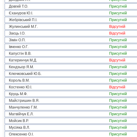
Довгий Т.О.
Присутній
Єхануров Ю.І.
Присутній
Жебрівський П.І.
Присутній
Жулинський М.Г.
Відсутній
Заєць І.О.
Відсутній
Зімін О.П.
Присутній
Івченко О.Г.
Присутній
Капустін В.В.
Присутній
Катеринчук М.Д.
Відсутній
Кендзьор Я.М.
Присутній
Ключковський Ю.Б.
Присутній
Король В.М.
Присутній
Костенко Ю.І.
Відсутній
Круць М.Ф.
Присутній
Майстришин В.Я.
Присутній
Манчуленко Г.М.
Присутній
Матвійчук Е.Л.
Присутній
Мойсик В.Р.
Присутній
Мусіяка В.Л.
Присутній
Олексенко О.І.
Присутній