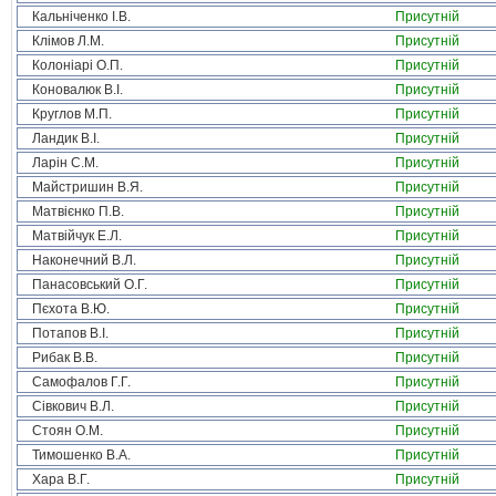
Кальніченко І.В.
Присутній
Клімов Л.М.
Присутній
Колоніарі О.П.
Присутній
Коновалюк В.І.
Присутній
Круглов М.П.
Присутній
Ландик В.І.
Присутній
Ларін С.М.
Присутній
Майстришин В.Я.
Присутній
Матвієнко П.В.
Присутній
Матвійчук Е.Л.
Присутній
Наконечний В.Л.
Присутній
Панасовський О.Г.
Присутній
Пєхота В.Ю.
Присутній
Потапов В.І.
Присутній
Рибак В.В.
Присутній
Самофалов Г.Г.
Присутній
Сівкович В.Л.
Присутній
Стоян О.М.
Присутній
Тимошенко В.А.
Присутній
Хара В.Г.
Присутній