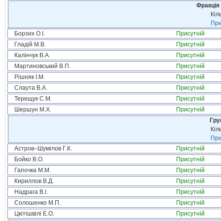
Фракція 
Кіл
При
Борзих О.І.
Присутній
Гладій М.В.
Присутній
Калінчук В.А.
Присутній
Мартиновський В.П.
Присутній
Рішняк І.М.
Присутній
Слаута В.А.
Присутній
Терещук С.М.
Присутній
Шершун М.Х.
Присутній
Гру
Кіл
При
Астров–Шумілов Г.К.
Присутній
Бойко В.О.
Присутній
Гапочка М.М.
Присутній
Кириллов В.Д.
Присутній
Надрага В.І.
Присутній
Солошенко М.П.
Присутній
Цкітішвілі Е.О.
Присутній