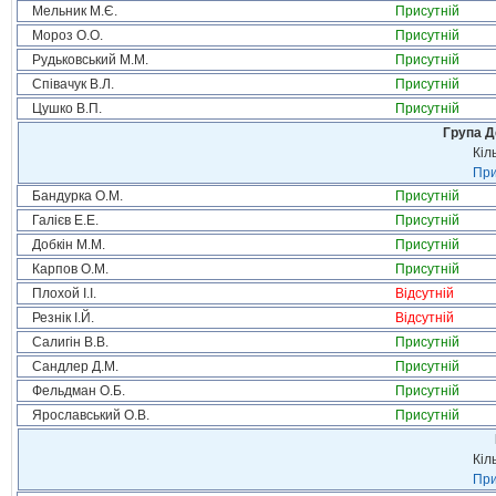
Мельник М.Є.
Присутній
Мороз О.О.
Присутній
Рудьковський М.М.
Присутній
Співачук В.Л.
Присутній
Цушко В.П.
Присутній
Група Д
Кіл
При
Бандурка О.М.
Присутній
Галієв Е.Е.
Присутній
Добкін М.М.
Присутній
Карпов О.М.
Присутній
Плохой І.І.
Відсутній
Резнік І.Й.
Відсутній
Салигін В.В.
Присутній
Сандлер Д.М.
Присутній
Фельдман О.Б.
Присутній
Ярославський О.В.
Присутній
Кіл
При