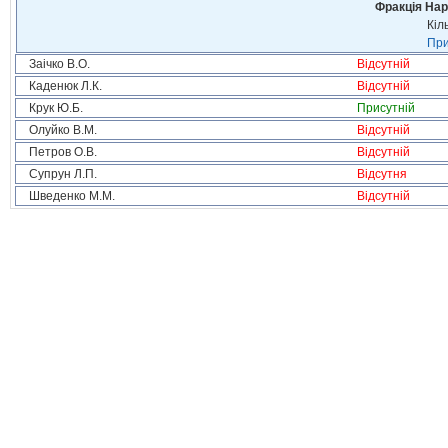
Фракція Нар
Кіл
При
Заічко В.О.
Відсутній
Каденюк Л.К.
Відсутній
Крук Ю.Б.
Присутній
Олуйко В.М.
Відсутній
Петров О.В.
Відсутній
Супрун Л.П.
Відсутня
Шведенко М.М.
Відсутній