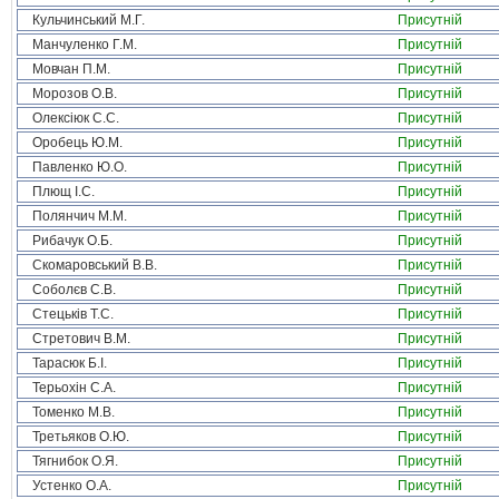
Кульчинський М.Г.
Присутній
Манчуленко Г.М.
Присутній
Мовчан П.М.
Присутній
Морозов О.В.
Присутній
Олексіюк С.С.
Присутній
Оробець Ю.М.
Присутній
Павленко Ю.О.
Присутній
Плющ І.С.
Присутній
Полянчич М.М.
Присутній
Рибачук О.Б.
Присутній
Скомаровський В.В.
Присутній
Соболєв С.В.
Присутній
Стецьків Т.С.
Присутній
Стретович В.М.
Присутній
Тарасюк Б.І.
Присутній
Терьохін С.А.
Присутній
Томенко М.В.
Присутній
Третьяков О.Ю.
Присутній
Тягнибок О.Я.
Присутній
Устенко О.А.
Присутній