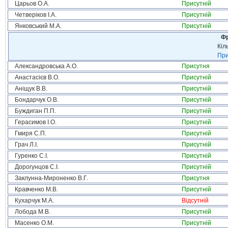
Царьов О.А.
Присутній
Четверіков І.А.
Присутній
Янковський М.А.
Присутній
Фр
Кіл
При
Александровська А.О.
Присутня
Анастасієв В.О.
Присутній
Аніщук В.В.
Присутній
Бондарчук О.В.
Присутній
Буждиган П.П.
Присутній
Герасимов І.О.
Присутній
Гмиря С.П.
Присутній
Грач Л.І.
Присутній
Гуренко С.І.
Присутній
Дорогунцов С.І.
Присутній
Заклунна-Мироненко В.Г.
Присутня
Кравченко М.В.
Присутній
Кухарчук М.А.
Відсутній
Лобода М.В.
Присутній
Масенко О.М.
Присутній