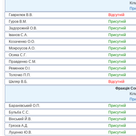
Кіл
При
Гаврилюк В.В.
Відсутній
Гуров В.М.
Присутній
Задорожній О.В.
Присутній
Іванов С.А.
Присутній
Козаченко О.О.
Присутній
Мокроусов А.О.
Присутній
Осика С.Г.
Присутній
Правденко С.М.
Присутній
Ременюк О.І.
Присутній
Толочко П.П.
Присутній
Шкляр В.Б.
Відсутній
Фракція Соц
Кіл
При
Баранівський О.П.
Присутній
Бульба С.С.
Присутній
Вінський Й.В.
Присутній
Грязєв А.Д.
Присутній
Луценко Ю.В.
Присутній