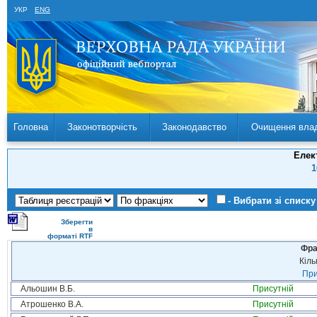
УКР
ENG
Головна
Законотворчість
Законодавство
Очищення вла
Елек
1
- Вибрати зі списку
Зберегти
в
форматі RTF
Фра
Кіль
При
Альошин В.Б.
Присутній
Атрошенко В.А.
Присутній