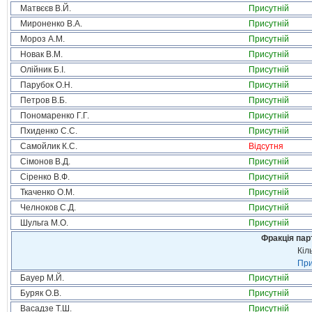
Матвєєв В.Й.
Присутній
Мироненко В.А.
Присутній
Мороз А.М.
Присутній
Новак В.М.
Присутній
Олійник Б.І.
Присутній
Парубок О.Н.
Присутній
Петров В.Б.
Присутній
Пономаренко Г.Г.
Присутній
Пхиденко С.С.
Присутній
Самойлик К.С.
Відсутня
Сімонов В.Д.
Присутній
Сіренко В.Ф.
Присутній
Ткаченко О.М.
Присутній
Челноков С.Д.
Присутній
Шульга М.О.
Присутній
Фракція пар
Кіл
При
Бауер М.Й.
Присутній
Буряк О.В.
Присутній
Васадзе Т.Ш.
Присутній