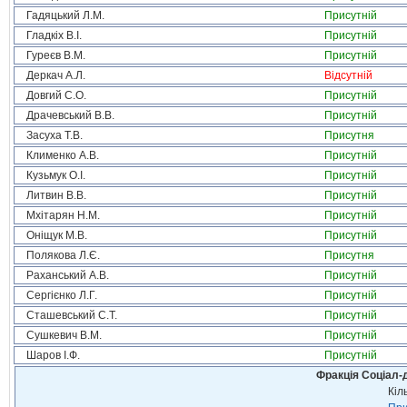
Гадяцький Л.М.
Присутній
Гладкіх В.І.
Присутній
Гуреєв В.М.
Присутній
Деркач А.Л.
Відсутній
Довгий С.О.
Присутній
Драчевський В.В.
Присутній
Засуха Т.В.
Присутня
Клименко А.В.
Присутній
Кузьмук О.І.
Присутній
Литвин В.В.
Присутній
Мхітарян Н.М.
Присутній
Оніщук М.В.
Присутній
Полякова Л.Є.
Присутня
Раханський А.В.
Присутній
Сергієнко Л.Г.
Присутній
Сташевський С.Т.
Присутній
Сушкевич В.М.
Присутній
Шаров І.Ф.
Присутній
Фракція Соціал-д
Кіл