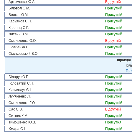
Артеменко Ю.А.
Відсутній
Біловол О.М.
Присутній
Волков О.М.
Присутній
Касьянов С.П.
Присутній
Кіроянц С.Г.
Присутній
Литвин В.М.
Присутній
Омельченко О.О.
Відсутній
Слабенко С.І.
Присутній
Фіалковський В.О.
Присутній
Фракція
Кіл
При
Білорус О.Г.
Присутній
Головатий С.П.
Присутній
Кирильчук Є.І.
Присутній
Лук'яненко Л.Г.
Присутній
Омельченко Г.О.
Присутній
Сас С.В.
Відсутній
Ситник К.М.
Присутній
Тимошенко Ю.В.
Присутня
Хмара С.І.
Присутній