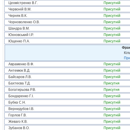
Цехмістренко В.Г.
Присутній
Червоній В.М.
Присутній
Черняк В.К.
Присутній
Чорноволенко О.В.
Присутній
Шандра В.М.
Присутній
Юхновський І.Р.
Присутній
Ющенко П.А.
Присутній
Фрак
Кіл
При
Авраменко В.Ф.
Присутній
Антемюк В.Д.
Присутній
Байсаров Л.В.
Присутній
Бахтеєва Т.Д.
Присутня
Богатирьова Р.В.
Присутня
Бондаренко Г.І.
Присутній
Бубка С.Н.
Присутній
Вернидубов І.В.
Присутній
Горлов Г.В.
Присутній
Жеваго К.В.
Присутній
Зубанов В.О.
Присутній