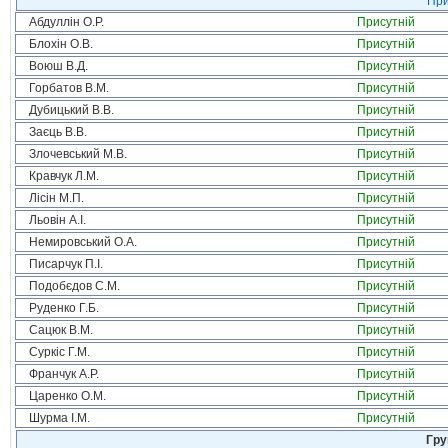
При
Абдуллін О.Р.
Присутній
Блохін О.В.
Присутній
Воюш В.Д.
Присутній
Горбатов В.М.
Присутній
Дубицький В.В.
Присутній
Заєць В.В.
Присутній
Злочевський М.В.
Присутній
Кравчук Л.М.
Присутній
Лісін М.П.
Присутній
Льовін А.І.
Присутній
Немировський О.А.
Присутній
Писарчук П.І.
Присутній
Подобєдов С.М.
Присутній
Руденко Г.Б.
Присутній
Сацюк В.М.
Присутній
Суркіс Г.М.
Присутній
Франчук А.Р.
Присутній
Царенко О.М.
Присутній
Шурма І.М.
Присутній
Гру