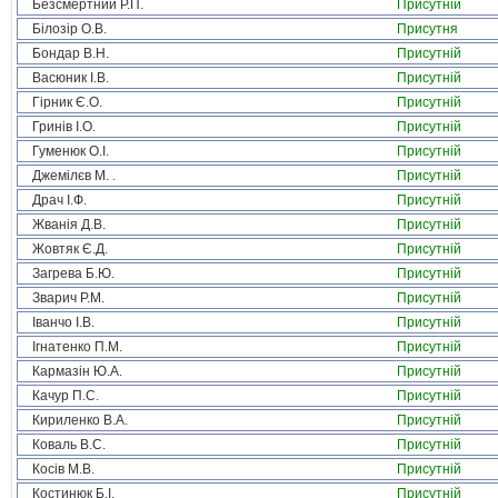
Безсмертний Р.П.
Присутній
Білозір О.В.
Присутня
Бондар В.Н.
Присутній
Васюник І.В.
Присутній
Гірник Є.О.
Присутній
Гринів І.О.
Присутній
Гуменюк О.І.
Присутній
Джемілєв М. .
Присутній
Драч І.Ф.
Присутній
Жванія Д.В.
Присутній
Жовтяк Є.Д.
Присутній
Загрева Б.Ю.
Присутній
Зварич Р.М.
Присутній
Іванчо І.В.
Присутній
Ігнатенко П.М.
Присутній
Кармазін Ю.А.
Присутній
Качур П.С.
Присутній
Кириленко В.А.
Присутній
Коваль В.С.
Присутній
Косів М.В.
Присутній
Костинюк Б.І.
Присутній