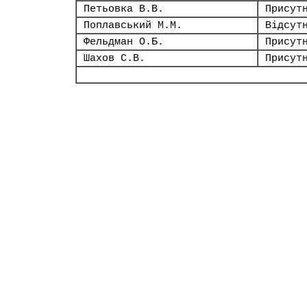
Петьовка В.В.
Присут
Поплавський М.М.
Відсут
Фельдман О.Б.
Присут
Шахов С.В.
Присут