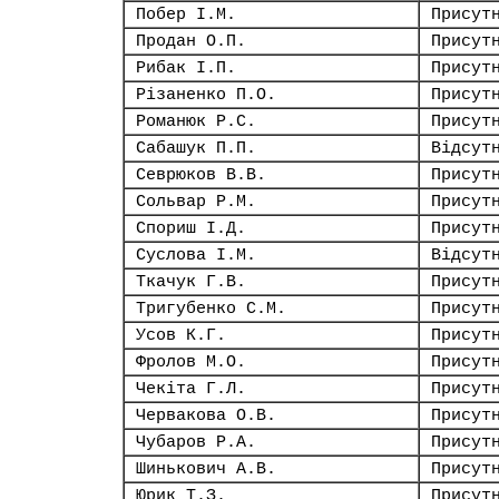
Побер І.М.
Присут
Продан О.П.
Присут
Рибак І.П.
Присут
Різаненко П.О.
Присут
Романюк Р.С.
Присут
Сабашук П.П.
Відсут
Севрюков В.В.
Присут
Сольвар Р.М.
Присут
Спориш І.Д.
Присут
Суслова І.М.
Відсут
Ткачук Г.В.
Присут
Тригубенко С.М.
Присут
Усов К.Г.
Присут
Фролов М.О.
Присут
Чекіта Г.Л.
Присут
Червакова О.В.
Присут
Чубаров Р.А.
Присут
Шинькович А.В.
Присут
Юрик Т.З.
Присут