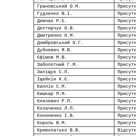
Грановський О.М.
Присут
Гудзенко В.І.
Присут
Демчак Р.Є.
Присут
Дехтярчук О.В.
Присут
Дмитренко О.М.
Присут
Домбровський О.Г.
Присут
Дубневич Я.В.
Присут
Єфімов М.В.
Присут
Заболотний Г.М.
Присут
Заліщук С.П.
Присут
Іщейкін К.Є.
Присут
Каплін С.М.
Присут
Кишкар П.М.
Присут
Князевич Р.П.
Присут
Козаченко Л.П.
Присут
Кононенко І.В.
Присут
Король В.М.
Присут
Кривохатько В.В.
Відсут