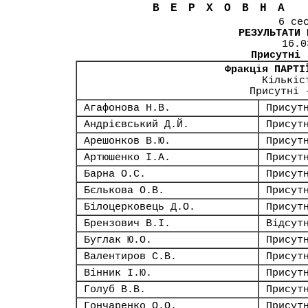
ВЕРХОВНА
6 се
РЕЗУЛЬТАТИ 
16.0
Присутні
Фракція ПАРТІ
Кількіс
Присутні 
Агафонова Н.В.
Присут
Андрієвський Д.Й.
Присут
Арешонков В.Ю.
Присут
Артюшенко І.А.
Присут
Барна О.С.
Присут
Бєлькова О.В.
Присут
Білоцерковець Д.О.
Присут
Брензович В.І.
Відсут
Буглак Ю.О.
Присут
Валентиров С.В.
Присут
Вінник І.Ю.
Присут
Голуб В.В.
Присут
Гончаренко О.О.
Присут