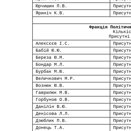
Юрчишин П.В.
Присут
Яриніч К.В.
Присут
Фракція Політич
Кількі
Присутні
Алексєєв І.С.
Присут
Бабій Ю.Ю.
Присут
Береза Ю.М.
Присут
Бондар М.Л.
Присут
Бурбак М.Ю.
Присут
Величкович М.Р.
Присут
Вознюк Ю.В.
Присут
Гаврилюк М.В.
Присут
Горбунов О.В.
Присут
Данілін В.Ю.
Присут
Денісова Л.Л.
Присут
Дзюблик П.В.
Присут
Донець Т.А.
Присут