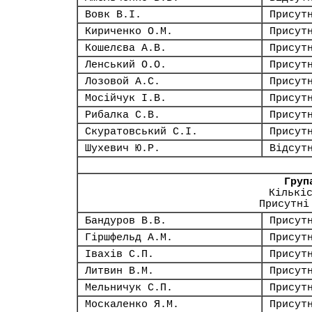
Вовк В.І.
Присут
Кириченко О.М.
Присут
Кошелєва А.В.
Присут
Ленський О.О.
Присут
Лозовой А.С.
Присут
Мосійчук І.В.
Присут
Рибалка С.В.
Присут
Скуратовський С.І.
Присут
Шухевич Ю.Р.
Відсут
Груп
Кількі
Присутні
Бандуров В.В.
Присут
Гіршфельд А.М.
Присут
Івахів С.П.
Присут
Литвин В.М.
Присут
Мельничук С.П.
Присут
Москаленко Я.М.
Присут