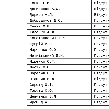
Гопко Г.М.
Відсут
Денисенко А.С.
Відсут
Деркач А.Л.
Відсут
Добродомов Д.Є.
Присут
Єднак О.В.
Присут
Іллєнко А.Ю.
Відсут
Констанкевич І.М.
Присут
Купрій В.М.
Присут
Марченко О.О.
Присут
Матківський Б.М.
Присут
Міщенко С.Г.
Присут
Мусій О.С.
Присут
Парасюк В.З.
Відсут
Пташник В.Ю.
Відсут
Сироїд О.І.
Присут
Тарута С.О.
Присут
Шевченко В.Л.
Присут
Ярош Д.А.
Відсут