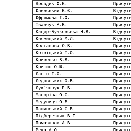
Дроздик О.В.
Присут
Єленський В.Є.
Відсут
Єфремова І.О.
Присут
Іванчук А.В.
Присут
Кацер-Бучковська Н.В.
Відсут
Княжицький М.Л.
Відсут
Колганова О.В.
Присут
Котвіцький І.О.
Присут
Кривенко В.В.
Присут
Кришин О.Ю.
Присут
Лапін І.О.
Присут
Ледовських О.В.
Присут
Лук’янчук Р.В.
Присут
Масоріна О.С.
Присут
Медуниця О.В.
Присут
Пашинський С.В.
Присут
Підберезняк В.І.
Присут
Помазанов А.В.
Присут
Река А.О.
Присут