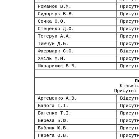
Романюк В.М.
Присут
Сидорчук В.В.
Присут
Сочка О.О.
Присут
Стеценко Д.О.
Присут
Тетерук А.А.
Присут
Тимчук Д.Б.
Присут
Фаєрмарк С.О.
Відсут
Хміль М.М.
Присут
Шкварилюк В.В.
Присут
П
Кількі
Присутні
Артеменко А.В.
Відсут
Балога І.І.
Присут
Батенко Т.І.
Присут
Береза Б.Ю.
Присут
Бублик Ю.В.
Присут
Герега О.В.
Присут