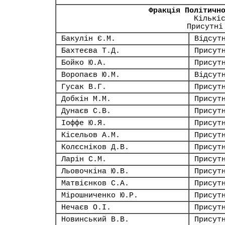
Фракція Політичн
Кількі
Присутні
Бакулін Є.М.
Відсут
Бахтеєва Т.Д.
Присут
Бойко Ю.А.
Присут
Воропаєв Ю.М.
Відсут
Гусак В.Г.
Присут
Добкін М.М.
Присут
Дунаєв С.В.
Присут
Іоффе Ю.Я.
Присут
Кісельов А.М.
Присут
Колєсніков Д.В.
Присут
Ларін С.М.
Присут
Льовочкіна Ю.В.
Присут
Матвієнков С.А.
Присут
Мірошниченко Ю.Р.
Присут
Нечаєв О.І.
Присут
Новинський В.В.
Присут