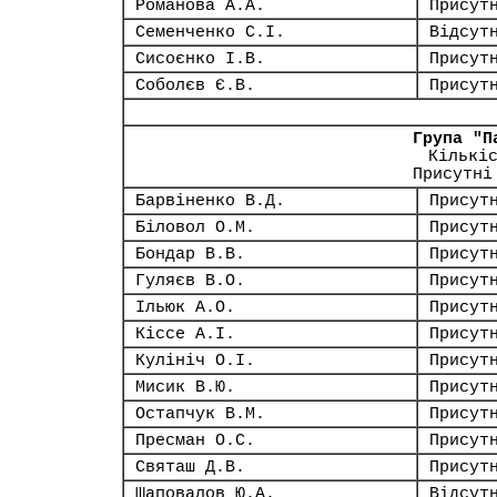
Романова А.А.
Присут
Семенченко С.І.
Відсут
Сисоєнко І.В.
Присут
Соболєв Є.В.
Присут
Група "П
Кількі
Присутні
Барвіненко В.Д.
Присут
Біловол О.М.
Присут
Бондар В.В.
Присут
Гуляєв В.О.
Присут
Ільюк А.О.
Присут
Кіссе А.І.
Присут
Кулініч О.І.
Присут
Мисик В.Ю.
Присут
Остапчук В.М.
Присут
Пресман О.С.
Присут
Святаш Д.В.
Присут
Шаповалов Ю.А.
Відсут