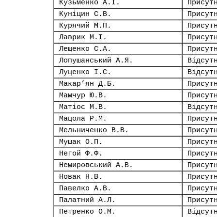
Кузьменко А.І.
Присут
Куніцин С.В.
Присут
Курячий М.П.
Присут
Лаврик М.І.
Присут
Лещенко С.А.
Присут
Лопушанський А.Я.
Відсут
Луценко І.С.
Відсут
Макар’ян Д.Б.
Присут
Мамчур Ю.В.
Присут
Матіос М.В.
Відсут
Мацола Р.М.
Присут
Мельниченко В.В.
Присут
Мушак О.П.
Присут
Негой Ф.Ф.
Присут
Немировський А.В.
Присут
Новак Н.В.
Присут
Павелко А.В.
Присут
Палатний А.Л.
Присут
Петренко О.М.
Відсут