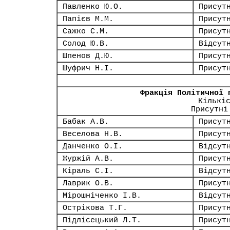
Павленко Ю.О.
Присут
Папієв М.М.
Присут
Сажко С.М.
Присут
Солод Ю.В.
Відсут
Шпенов Д.Ю.
Присут
Шуфрич Н.І.
Присут
Фракція Політичної 
Кількі
Присутні
Бабак А.В.
Присут
Веселова Н.В.
Присут
Данченко О.І.
Відсут
Журжій А.В.
Присут
Кіраль С.І.
Відсут
Лаврик О.В.
Присут
Мірошніченко І.В.
Відсут
Острікова Т.Г.
Присут
Підлісецький Л.Т.
Присут