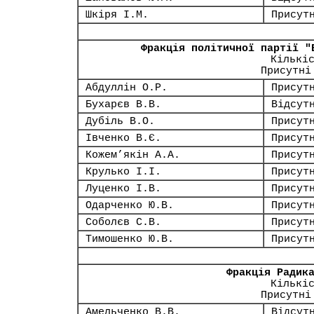
Шкіря І.М.
Присут
Фракція політичної партії "
Кількі
Присутні
Абдуллін О.Р.
Присут
Бухарєв В.В.
Відсут
Дубіль В.О.
Присут
Івченко В.Є.
Присут
Кожем’якін А.А.
Присут
Крулько І.І.
Присут
Луценко І.В.
Присут
Одарченко Ю.В.
Присут
Соболєв С.В.
Присут
Тимошенко Ю.В.
Присут
Фракція Радик
Кількі
Присутні
Амельченко В.В.
Відсут