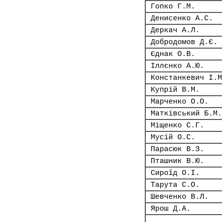
Гопко Г.М.
Денисенко А.С.
Деркач А.Л.
Добродомов Д.Є.
Єднак О.В.
Іллєнко А.Ю.
Констанкевич І.М
Купрій В.М.
Марченко О.О.
Матківський Б.М.
Міщенко С.Г.
Мусій О.С.
Парасюк В.З.
Пташник В.Ю.
Сироїд О.І.
Тарута С.О.
Шевченко В.Л.
Ярош Д.А.