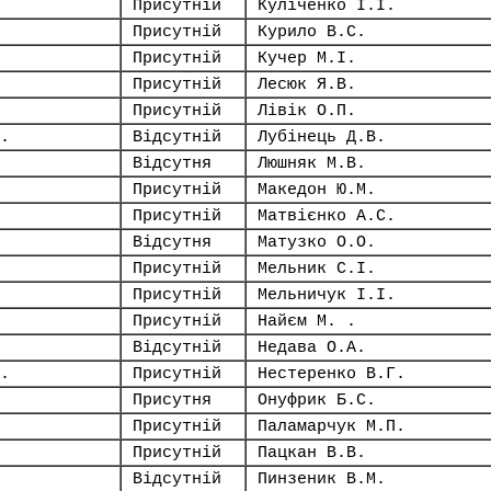
Присутній
Куліченко І.І.
Присутній
Курило В.С.
Присутній
Кучер М.І.
Присутній
Лесюк Я.В.
Присутній
Лівік О.П.
.
Відсутній
Лубінець Д.В.
Відсутня
Люшняк М.В.
Присутній
Македон Ю.М.
Присутній
Матвієнко А.С.
Відсутня
Матузко О.О.
Присутній
Мельник С.І.
Присутній
Мельничук І.І.
Присутній
Найєм М. .
Відсутній
Недава О.А.
.
Присутній
Нестеренко В.Г.
Присутня
Онуфрик Б.С.
Присутній
Паламарчук М.П.
Присутній
Пацкан В.В.
Відсутній
Пинзеник В.М.