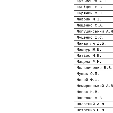
Кузьменко А.І.
Куніцин С.В.
Курячий М.П.
Лаврик М.І.
Лещенко С.А.
Лопушанський А.Я
Луценко І.С.
Макар’ян Д.Б.
Мамчур Ю.В.
Матіос М.В.
Мацола Р.М.
Мельниченко В.В.
Мушак О.П.
Негой Ф.Ф.
Немировський А.В
Новак Н.В.
Павелко А.В.
Палатний А.Л.
Петренко О.М.