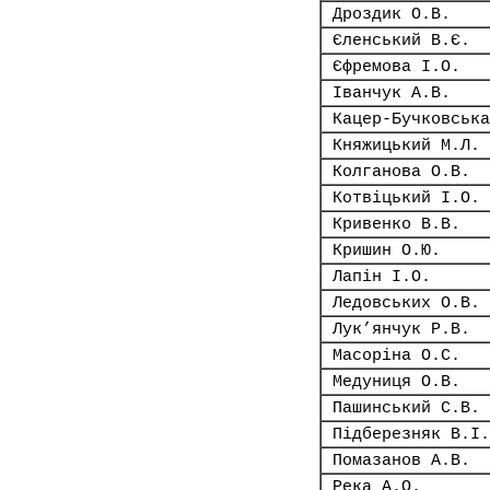
Дроздик О.В.
Єленський В.Є.
Єфремова І.О.
Іванчук А.В.
Кацер-Бучковська
Княжицький М.Л.
Колганова О.В.
Котвіцький І.О.
Кривенко В.В.
Кришин О.Ю.
Лапін І.О.
Ледовських О.В.
Лук’янчук Р.В.
Масоріна О.С.
Медуниця О.В.
Пашинський С.В.
Підберезняк В.І.
Помазанов А.В.
Река А.О.