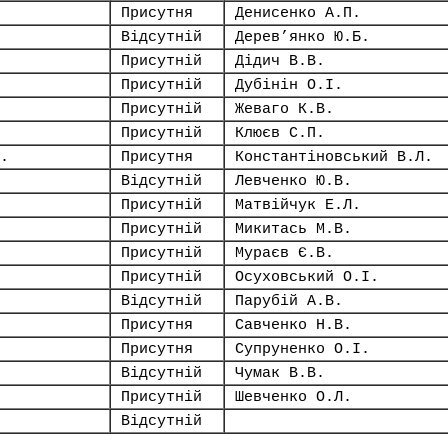
Присутня
Денисенко А.П.
Відсутній
Дерев’янко Ю.Б.
Присутній
Дідич В.В.
Присутній
Дубінін О.І.
Присутній
Жеваго К.В.
Присутній
Клюєв С.П.
.
Присутня
Константіновський В.Л.
Відсутній
Левченко Ю.В.
Присутній
Матвійчук Е.Л.
Присутній
Микитась М.В.
Присутній
Мураєв Є.В.
Присутній
Осуховський О.І.
Відсутній
Парубій А.В.
Присутня
Савченко Н.В.
Присутня
Супруненко О.І.
Відсутній
Чумак В.В.
Присутній
Шевченко О.Л.
Відсутній