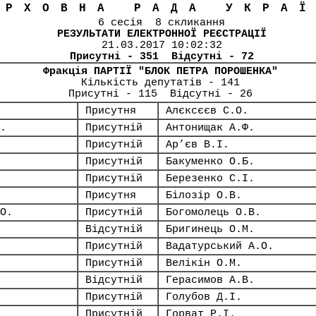
ЕРХОВНА РАДА УКРА
6 сесія 8 скликання
РЕЗУЛЬТАТИ ЕЛЕКТРОННОЇ РЕЄСТРАЦІЇ
21.03.2017 10:02:32
Присутні - 351 Відсутні - 72
Фракція ПАРТІЇ "БЛОК ПЕТРА ПОРОШЕНКА"
Кількість депутатів - 141
Присутні - 115 Відсутні - 26
Присутня
Алєксєєв С.О.
.
Присутній
Антонищак А.Ф.
Присутній
Ар’єв В.І.
Присутній
Бакуменко О.Б.
Присутній
Березенко С.І.
Присутня
Білозір О.В.
О.
Присутній
Богомолець О.В.
Відсутній
Бригинець О.М.
Присутній
Вадатурський А.О.
Присутній
Велікін О.М.
Відсутній
Герасимов А.В.
Присутній
Голубов Д.І.
Присутній
Горват Р.І.