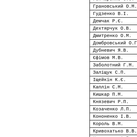
Грановський О.М.
Гудзенко В.І.
Демчак Р.Є.
Дехтярчук О.В.
Дмитренко О.М.
Домбровський О.Г
Дубневич Я.В.
Єфімов М.В.
Заболотний Г.М.
Заліщук С.П.
Іщейкін К.Є.
Каплін С.М.
Кишкар П.М.
Князевич Р.П.
Козаченко Л.П.
Кононенко І.В.
Король В.М.
Кривохатько В.В.