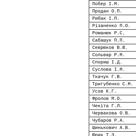
Побер І.М.
Продан О.П.
Рибак І.П.
Різаненко П.О.
Романюк Р.С.
Сабашук П.П.
Севрюков В.В.
Сольвар Р.М.
Спориш І.Д.
Суслова І.М.
Ткачук Г.В.
Тригубенко С.М.
Усов К.Г.
Фролов М.О.
Чекіта Г.Л.
Червакова О.В.
Чубаров Р.А.
Шинькович А.В.
Юрик Т.З.