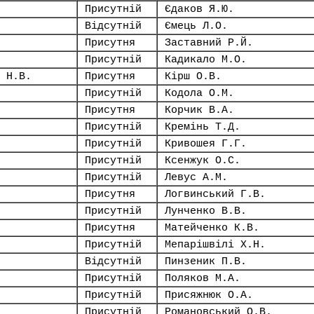
Присутній
Єдаков Я.Ю.
Відсутній
Ємець Л.О.
Присутня
Заставний Р.Й.
Присутній
Кадикало М.О.
 Н.В.
Присутня
Кірш О.В.
Присутній
Кодола О.М.
Присутня
Корчик В.А.
Присутній
Кремінь Т.Д.
Присутній
Кривошея Г.Г.
Присутній
Ксенжук О.С.
Присутній
Левус А.М.
Присутня
Логвинський Г.В.
Присутній
Лунченко В.В.
Присутня
Матейченко К.В.
Присутній
Мепарішвілі Х.Н.
Відсутній
Пинзеник П.В.
Присутній
Поляков М.А.
Присутній
Присяжнюк О.А.
Присутній
Романовський О.В.