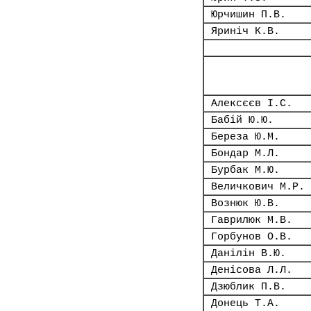
Юрчишин П.В.
Яриніч К.В.
Алексєєв І.С.
Бабій Ю.Ю.
Береза Ю.М.
Бондар М.Л.
Бурбак М.Ю.
Величкович М.Р.
Вознюк Ю.В.
Гаврилюк М.В.
Горбунов О.В.
Данілін В.Ю.
Денісова Л.Л.
Дзюблик П.В.
Донець Т.А.