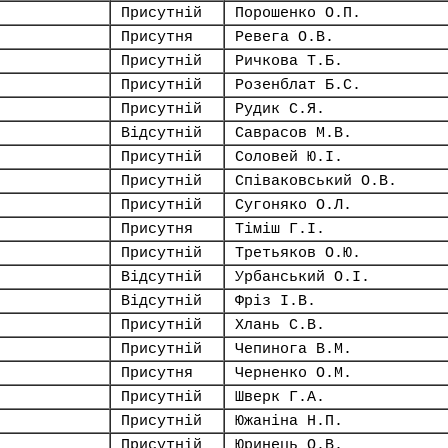
Присутній
Порошенко О.П.
Присутня
Ревега О.В.
Присутній
Ричкова Т.Б.
Присутній
Розенблат Б.С.
Присутній
Рудик С.Я.
Відсутній
Саврасов М.В.
Присутній
Соловей Ю.І.
Присутній
Співаковський О.В.
Присутній
Сугоняко О.Л.
Присутня
Тіміш Г.І.
Присутній
Третьяков О.Ю.
Відсутній
Урбанський О.І.
Відсутній
Фріз І.В.
Присутній
Хлань С.В.
Присутній
Чепинога В.М.
Присутня
Черненко О.М.
Присутній
Шверк Г.А.
Присутній
Южаніна Н.П.
Присутній
Юринець О.В.