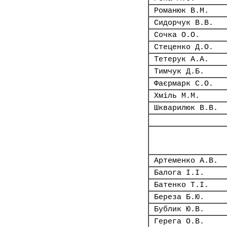
Романюк В.М.
Сидорчук В.В.
Сочка О.О.
Стеценко Д.О.
Тетерук А.А.
Тимчук Д.Б.
Фаєрмарк С.О.
Хміль М.М.
Шкварилюк В.В.
Артеменко А.В.
Балога І.І.
Батенко Т.І.
Береза Б.Ю.
Бублик Ю.В.
Герега О.В.