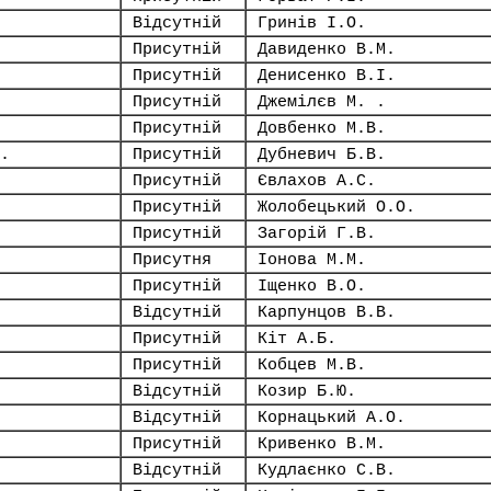
Відсутній
Гринів І.О.
Присутній
Давиденко В.М.
Присутній
Денисенко В.І.
Присутній
Джемілєв М. .
Присутній
Довбенко М.В.
.
Присутній
Дубневич Б.В.
Присутній
Євлахов А.С.
Присутній
Жолобецький О.О.
Присутній
Загорій Г.В.
Присутня
Іонова М.М.
Присутній
Іщенко В.О.
Відсутній
Карпунцов В.В.
Присутній
Кіт А.Б.
Присутній
Кобцев М.В.
Відсутній
Козир Б.Ю.
Відсутній
Корнацький А.О.
Присутній
Кривенко В.М.
Відсутній
Кудлаєнко С.В.