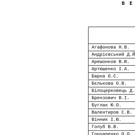
В
Агафонова Н.В.
Андрієвський Д.Й
Арешонков В.Ю.
Артюшенко І.А.
Барна О.С.
Бєлькова О.В.
Білоцерковець Д.
Брензович В.І.
Буглак Ю.О.
Валентиров С.В.
Вінник І.Ю.
Голуб В.В.
Гончаренко О.О.