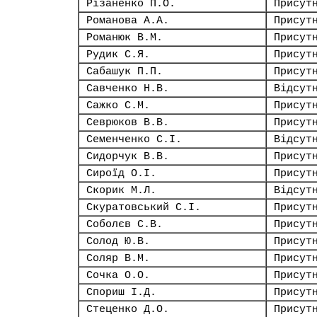
Різаненко П.О.
Присут
Романова А.А.
Присут
Романюк В.М.
Присут
Рудик С.Я.
Присут
Сабашук П.П.
Присут
Савченко Н.В.
Відсут
Сажко С.М.
Присут
Севрюков В.В.
Присут
Семенченко С.І.
Відсут
Сидорчук В.В.
Присут
Сироїд О.І.
Присут
Скорик М.Л.
Відсут
Скуратовський С.І.
Присут
Соболєв С.В.
Присут
Солод Ю.В.
Присут
Соляр В.М.
Присут
Сочка О.О.
Присут
Спориш І.Д.
Присут
Стеценко Д.О.
Присут