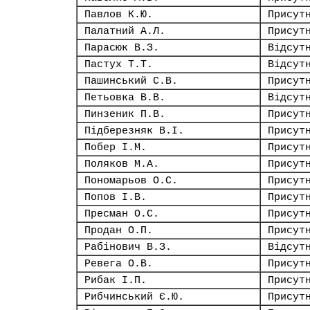
Павлов К.Ю.
Присут
Палатний А.Л.
Присут
Парасюк В.З.
Відсут
Пастух Т.Т.
Відсут
Пашинський С.В.
Присут
Петьовка В.В.
Відсут
Пинзеник П.В.
Присут
Підберезняк В.І.
Присут
Побер І.М.
Присут
Поляков М.А.
Присут
Пономарьов О.С.
Присут
Попов І.В.
Присут
Пресман О.С.
Присут
Продан О.П.
Присут
Рабінович В.З.
Відсут
Ревега О.В.
Присут
Рибак І.П.
Присут
Рибчинський Є.Ю.
Присут