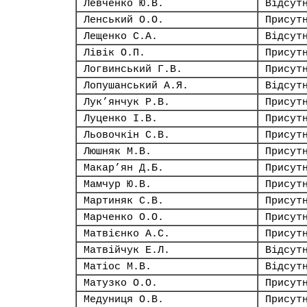
Левченко Ю.В.
Відсут
Ленський О.О.
Присут
Лещенко С.А.
Відсут
Лівік О.П.
Присут
Логвинський Г.В.
Присут
Лопушанський А.Я.
Відсут
Лук’янчук Р.В.
Присут
Луценко І.В.
Присут
Льовочкін С.В.
Присут
Люшняк М.В.
Присут
Макар’ян Д.Б.
Присут
Мамчур Ю.В.
Присут
Мартиняк С.В.
Присут
Марченко О.О.
Присут
Матвієнко А.С.
Присут
Матвійчук Е.Л.
Відсут
Матіос М.В.
Відсут
Матузко О.О.
Присут
Медуниця О.В.
Присут