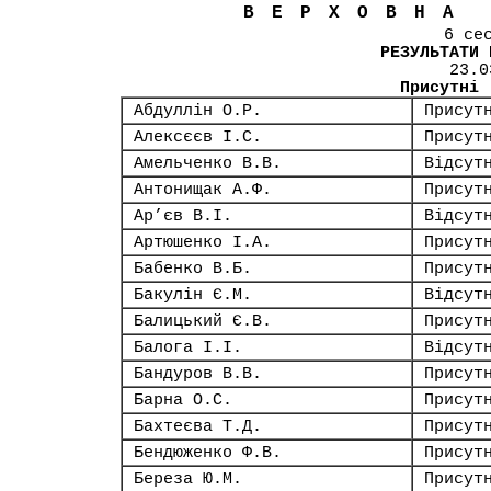
ВЕРХОВНА
6 се
РЕЗУЛЬТАТИ 
23.0
Присутні
Абдуллін О.Р.
Присут
Алексєєв І.С.
Присут
Амельченко В.В.
Відсут
Антонищак А.Ф.
Присут
Ар’єв В.І.
Відсут
Артюшенко І.А.
Присут
Бабенко В.Б.
Присут
Бакулін Є.М.
Відсут
Балицький Є.В.
Присут
Балога І.І.
Відсут
Бандуров В.В.
Присут
Барна О.С.
Присут
Бахтеєва Т.Д.
Присут
Бендюженко Ф.В.
Присут
Береза Ю.М.
Присут