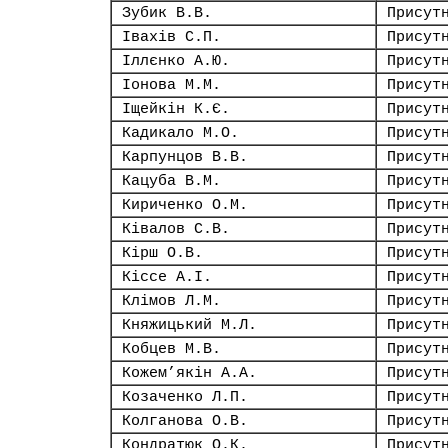
Зубик В.В.
Присут
Івахів С.П.
Присут
Іллєнко А.Ю.
Присут
Іонова М.М.
Присут
Іщейкін К.Є.
Присут
Кадикало М.О.
Присут
Карпунцов В.В.
Присут
Кацуба В.М.
Присут
Кириченко О.М.
Присут
Ківалов С.В.
Присут
Кірш О.В.
Присут
Кіссе А.І.
Присут
Клімов Л.М.
Присут
Княжицький М.Л.
Присут
Кобцев М.В.
Присут
Кожем’якін А.А.
Присут
Козаченко Л.П.
Присут
Колганова О.В.
Присут
Кондратюк О.К.
Присут