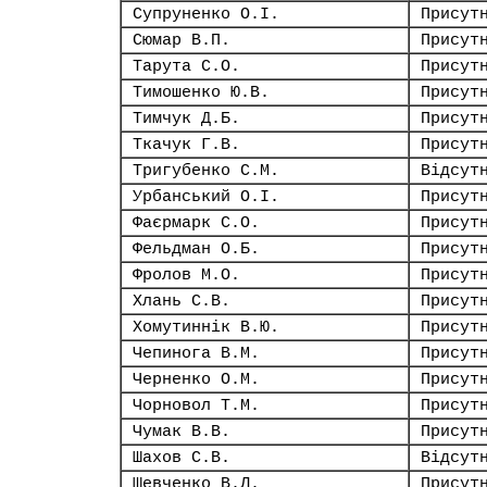
Супруненко О.І.
Присут
Сюмар В.П.
Присут
Тарута С.О.
Присут
Тимошенко Ю.В.
Присут
Тимчук Д.Б.
Присут
Ткачук Г.В.
Присут
Тригубенко С.М.
Відсут
Урбанський О.І.
Присут
Фаєрмарк С.О.
Присут
Фельдман О.Б.
Присут
Фролов М.О.
Присут
Хлань С.В.
Присут
Хомутиннік В.Ю.
Присут
Чепинога В.М.
Присут
Черненко О.М.
Присут
Чорновол Т.М.
Присут
Чумак В.В.
Присут
Шахов С.В.
Відсут
Шевченко В.Л.
Присут