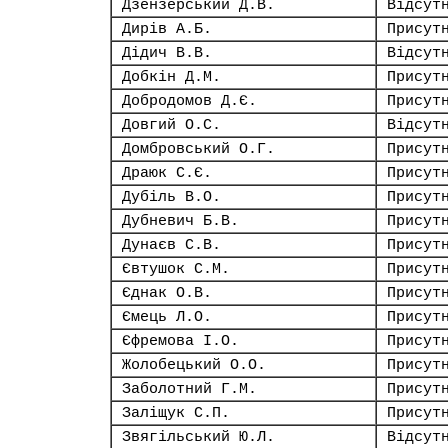
Дзензерський Д.В.
Відсут
Дирів А.Б.
Присут
Дідич В.В.
Відсут
Добкін Д.М.
Присут
Добродомов Д.Є.
Присут
Довгий О.С.
Відсут
Домбровський О.Г.
Присут
Драюк С.Є.
Присут
Дубіль В.О.
Присут
Дубневич Б.В.
Присут
Дунаєв С.В.
Присут
Євтушок С.М.
Присут
Єднак О.В.
Присут
Ємець Л.О.
Присут
Єфремова І.О.
Присут
Жолобецький О.О.
Присут
Заболотний Г.М.
Присут
Заліщук С.П.
Присут
Звягільський Ю.Л.
Відсут