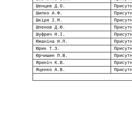
Шенцев Д.О.
Присут
Шипко А.Ф.
Присут
Шкіря І.М.
Присут
Шпенов Д.Ю.
Присут
Шуфрич Н.І.
Присут
Южаніна Н.П.
Присут
Юрик Т.З.
Присут
Юрчишин П.В.
Присут
Яриніч К.В.
Присут
Яценко А.В.
Присут