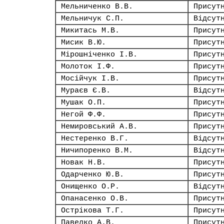
Мельниченко В.В.
Присут
Мельничук С.П.
Відсут
Микитась М.В.
Присут
Мисик В.Ю.
Присут
Мірошніченко І.В.
Присут
Молоток І.Ф.
Присут
Мосійчук І.В.
Присут
Мураєв Є.В.
Відсут
Мушак О.П.
Присут
Негой Ф.Ф.
Присут
Немировський А.В.
Присут
Нестеренко В.Г.
Відсут
Ничипоренко В.М.
Відсут
Новак Н.В.
Присут
Одарченко Ю.В.
Присут
Онищенко О.Р.
Відсут
Опанасенко О.В.
Присут
Острікова Т.Г.
Присут
Павелко А.В.
Присут