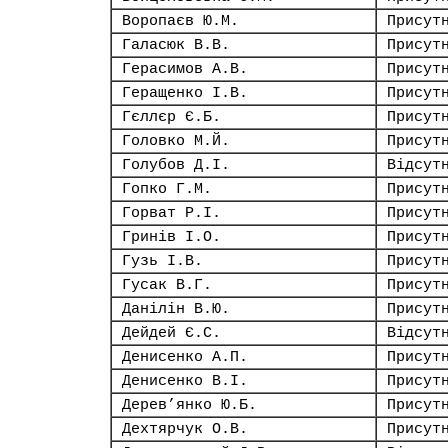
Воропаєв Ю.М.
Присут
Галасюк В.В.
Присут
Герасимов А.В.
Присут
Геращенко І.В.
Присут
Гєллєр Є.Б.
Присут
Головко М.Й.
Присут
Голубов Д.І.
Відсут
Гопко Г.М.
Присут
Горват Р.І.
Присут
Гринів І.О.
Присут
Гузь І.В.
Присут
Гусак В.Г.
Присут
Данілін В.Ю.
Присут
Дейдей Є.С.
Відсут
Денисенко А.П.
Присут
Денисенко В.І.
Присут
Дерев’янко Ю.Б.
Присут
Дехтярчук О.В.
Присут