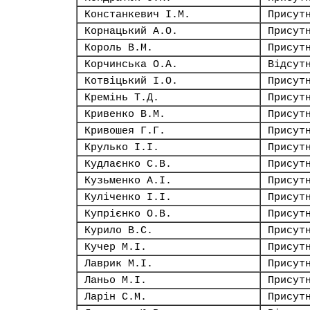
Констанкевич І.М.
Присут
Корнацький А.О.
Присут
Король В.М.
Присут
Корчинська О.А.
Відсут
Котвіцький І.О.
Присут
Кремінь Т.Д.
Присут
Кривенко В.М.
Присут
Кривошея Г.Г.
Присут
Крулько І.І.
Присут
Кудлаєнко С.В.
Присут
Кузьменко А.І.
Присут
Куліченко І.І.
Присут
Купрієнко О.В.
Присут
Курило В.С.
Присут
Кучер М.І.
Присут
Лаврик М.І.
Присут
Ланьо М.І.
Присут
Ларін С.М.
Присут