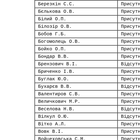
Березкін С.С.
Присут
Бєлькова О.В.
Присут
Білий О.П.
Присут
Білозір О.В.
Присут
Бобов Г.Б.
Присут
Богомолець О.В.
Присут
Бойко О.П.
Присут
Бондар В.В.
Присут
Брензович В.І.
Відсут
Бриченко І.В.
Присут
Буглак Ю.О.
Присут
Бухарєв В.В.
Відсут
Валентиров С.В.
Присут
Величкович М.Р.
Присут
Веселова Н.В.
Відсут
Вілкул О.Ю.
Відсут
Вітко А.Л.
Присут
Вовк В.І.
Присут
Войцеховська С.М.
Присут