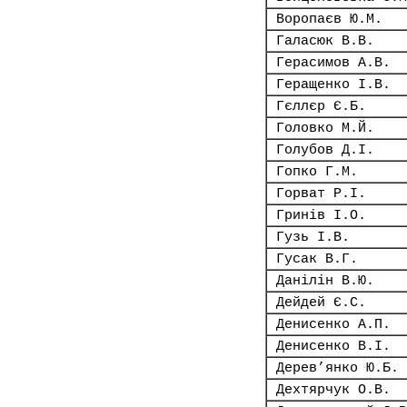
Воропаєв Ю.М.
Галасюк В.В.
Герасимов А.В.
Геращенко І.В.
Гєллєр Є.Б.
Головко М.Й.
Голубов Д.І.
Гопко Г.М.
Горват Р.І.
Гринів І.О.
Гузь І.В.
Гусак В.Г.
Данілін В.Ю.
Дейдей Є.С.
Денисенко А.П.
Денисенко В.І.
Дерев’янко Ю.Б.
Дехтярчук О.В.