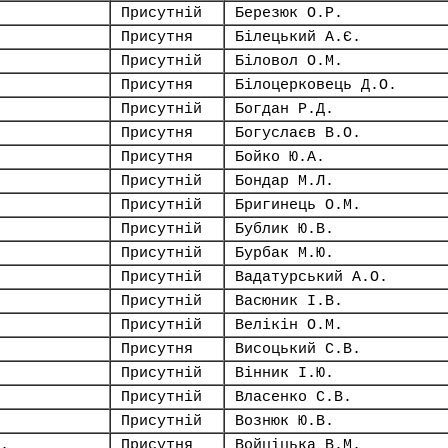
Присутній
Березюк О.Р.
Присутня
Білецький А.Є.
Присутній
Біловол О.М.
Присутня
Білоцерковець Д.О.
Присутній
Богдан Р.Д.
Присутня
Богуслаєв В.О.
Присутня
Бойко Ю.А.
Присутній
Бондар М.Л.
Присутній
Бригинець О.М.
Присутній
Бублик Ю.В.
Присутній
Бурбак М.Ю.
Присутній
Вадатурський А.О.
Присутній
Васюник І.В.
Присутній
Велікін О.М.
Присутня
Висоцький С.В.
Присутній
Вінник І.Ю.
Присутній
Власенко С.В.
Присутній
Вознюк Ю.В.
.
Присутня
Войціцька В.М.