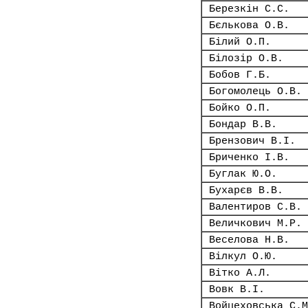
Березкін С.С.
Бєлькова О.В.
Білий О.П.
Білозір О.В.
Бобов Г.Б.
Богомолець О.В.
Бойко О.П.
Бондар В.В.
Брензович В.І.
Бриченко І.В.
Буглак Ю.О.
Бухарєв В.В.
Валентиров С.В.
Величкович М.Р.
Веселова Н.В.
Вілкул О.Ю.
Вітко А.Л.
Вовк В.І.
Войцеховська С.М