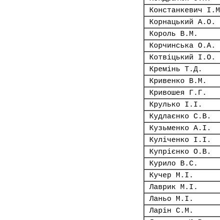
Констанкевич І.М
Корнацький А.О.
Король В.М.
Корчинська О.А.
Котвіцький І.О.
Кремінь Т.Д.
Кривенко В.М.
Кривошея Г.Г.
Крулько І.І.
Кудлаєнко С.В.
Кузьменко А.І.
Куліченко І.І.
Купрієнко О.В.
Курило В.С.
Кучер М.І.
Лаврик М.І.
Ланьо М.І.
Ларін С.М.