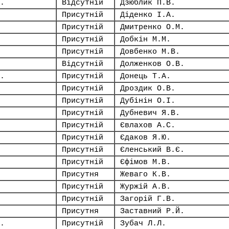
.
Відсутній
Дзюблик П.В.
Присутній
Діденко І.А.
Присутній
Дмитренко О.М.
Присутній
Добкін М.М.
Присутній
Довбенко М.В.
Відсутній
Долженков О.В.
.
Присутній
Донець Т.А.
Присутній
Дроздик О.В.
Присутній
Дубінін О.І.
Присутній
Дубневич Я.В.
Присутній
Євлахов А.С.
Присутній
Єдаков Я.Ю.
Присутній
Єленський В.Є.
Присутній
Єфімов М.В.
Присутня
Жеваго К.В.
Присутній
Журжій А.В.
Присутній
Загорій Г.В.
Присутня
Заставний Р.Й.
.
Присутній
Зубач Л.Л.