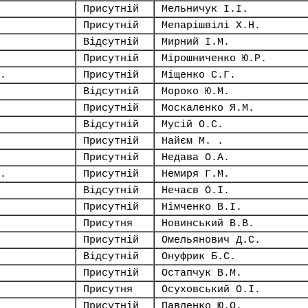
Присутній
Мельничук І.І.
Присутній
Мепарішвілі Х.Н.
Відсутній
Мирний І.М.
Присутній
Мірошниченко Ю.Р.
.
Присутній
Міщенко С.Г.
Відсутній
Мороко Ю.М.
Присутній
Москаленко Я.М.
Відсутній
Мусій О.С.
Присутній
Найєм М. .
Присутній
Недава О.А.
.
Присутній
Немиря Г.М.
Відсутній
Нечаєв О.І.
Присутній
Німченко В.І.
Присутня
Новинський В.В.
Присутній
Омельянович Д.С.
Відсутній
Онуфрик Б.С.
Присутній
Остапчук В.М.
Присутня
Осуховський О.І.
Присутній
Павленко Ю.О.