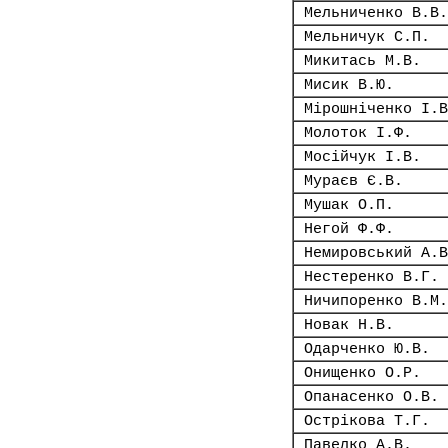
Мельниченко В.В.
Мельничук С.П.
Микитась М.В.
Мисик В.Ю.
Мірошніченко І.В
Молоток І.Ф.
Мосійчук І.В.
Мураєв Є.В.
Мушак О.П.
Негой Ф.Ф.
Немировський А.В
Нестеренко В.Г.
Ничипоренко В.М.
Новак Н.В.
Одарченко Ю.В.
Онищенко О.Р.
Опанасенко О.В.
Острікова Т.Г.
Павелко А.В.