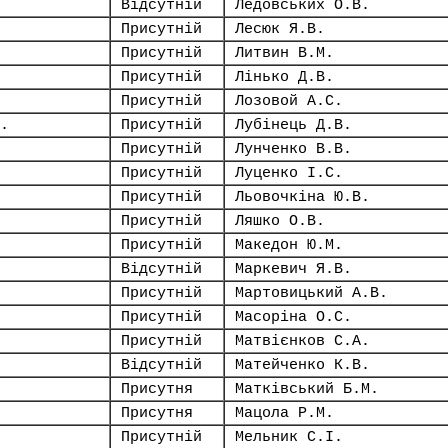
Відсутній
Ледовських О.В.
Присутній
Лесюк Я.В.
Присутній
Литвин В.М.
Присутній
Лінько Д.В.
Присутній
Лозовой А.С.
.
Присутній
Лубінець Д.В.
Присутній
Лунченко В.В.
Присутній
Луценко І.С.
Присутній
Льовочкіна Ю.В.
Присутній
Ляшко О.В.
Присутній
Македон Ю.М.
Відсутній
Маркевич Я.В.
Присутній
Мартовицький А.В.
Присутній
Масоріна О.С.
Присутній
Матвієнков С.А.
Відсутній
Матейченко К.В.
Присутня
Матківський Б.М.
Присутня
Мацола Р.М.
Присутній
Мельник С.І.