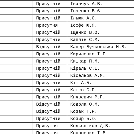
Присутній
Іванчук А.В.
Присутній
Івченко В.Є.
Присутній
Ільюк А.О.
Присутня
Іоффе Ю.Я.
Присутній
Іщенко В.О.
Присутній
Каплін С.М.
Відсутній
Кацер-Бучковська Н.В.
Присутній
Кириленко І.Г.
Присутній
Кишкар П.М.
Присутній
Кіраль С.І.
Присутній
Кісельов А.М.
Присутній
Кіт А.Б.
Присутній
Клюєв С.П.
Присутній
Князевич Р.П.
Відсутній
Кодола О.М.
Відсутній
Козак Т.Р.
Присутній
Козир Б.Ю.
Присутня
Колєсніков Д.В.
Присутня
Кононенко І.В.