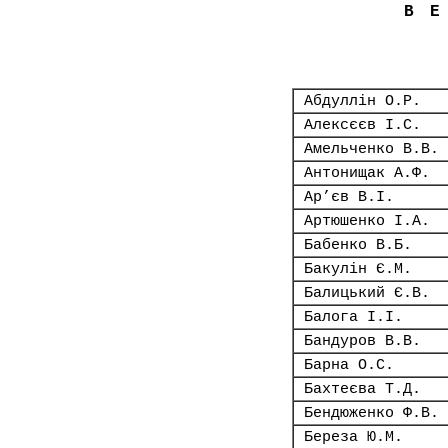
В
Абдуллін О.Р.
Алексєєв І.С.
Амельченко В.В.
Антонищак А.Ф.
Ар’єв В.І.
Артюшенко І.А.
Бабенко В.Б.
Бакулін Є.М.
Балицький Є.В.
Балога І.І.
Бандуров В.В.
Барна О.С.
Бахтеєва Т.Д.
Бендюженко Ф.В.
Береза Ю.М.