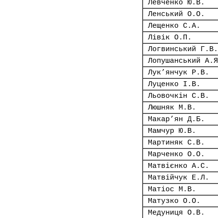
Левченко Ю.В.
Ленський О.О.
Лещенко С.А.
Лівік О.П.
Логвинський Г.В.
Лопушанський А.Я
Лук’янчук Р.В.
Луценко І.В.
Льовочкін С.В.
Люшняк М.В.
Макар’ян Д.Б.
Мамчур Ю.В.
Мартиняк С.В.
Марченко О.О.
Матвієнко А.С.
Матвійчук Е.Л.
Матіос М.В.
Матузко О.О.
Медуниця О.В.