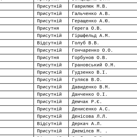
Присутній
Гаврилюк М.В.
Присутній
Гальченко А.В.
Присутній
Геращенко А.Ю.
Присутня
Герега О.В.
Присутній
Гіршфельд А.М.
Відсутній
Голуб В.В.
Присутній
Гончаренко О.О.
Присутня
Горбунов О.В.
Присутній
Грановський О.М.
Присутній
Гудзенко В.І.
Присутній
Гуляєв В.О.
Присутній
Давиденко В.М.
Присутній
Данченко О.І.
Присутній
Демчак Р.Є.
Присутній
Денисенко А.С.
Присутній
Денісова Л.Л.
Відсутній
Деркач А.Л.
Присутній
Джемілєв М. .