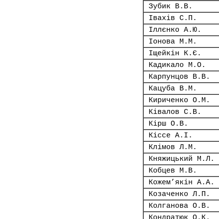
Зубик В.В.
Івахів С.П.
Іллєнко А.Ю.
Іонова М.М.
Іщейкін К.Є.
Кадикало М.О.
Карпунцов В.В.
Кацуба В.М.
Кириченко О.М.
Ківалов С.В.
Кірш О.В.
Кіссе А.І.
Клімов Л.М.
Княжицький М.Л.
Кобцев М.В.
Кожем’якін А.А.
Козаченко Л.П.
Колганова О.В.
Кондратюк О.К.