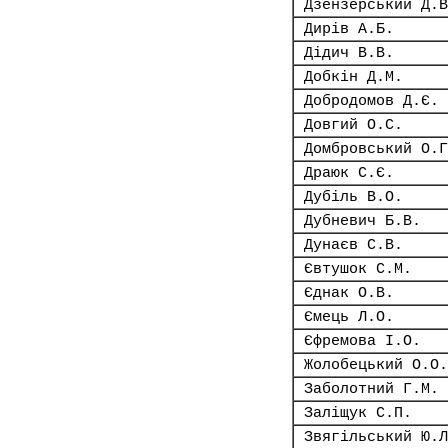
Дзензерський Д.В
Дирів А.Б.
Дідич В.В.
Добкін Д.М.
Добродомов Д.Є.
Довгий О.С.
Домбровський О.Г
Драюк С.Є.
Дубіль В.О.
Дубневич Б.В.
Дунаєв С.В.
Євтушок С.М.
Єднак О.В.
Ємець Л.О.
Єфремова І.О.
Жолобецький О.О.
Заболотний Г.М.
Заліщук С.П.
Звягільський Ю.Л