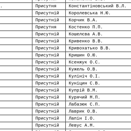
.
Присутня
Константіновський В.Л.
Присутній
Королевська Н.Ю.
Присутній
Корчик В.А.
Присутня
Костенко П.П.
Присутній
Кошелєва А.В.
Присутній
Кривенко В.В.
Присутній
Кривохатько В.В.
Присутній
Кришин О.Ю.
Присутній
Ксенжук О.С.
Присутній
Кужель О.В.
Присутній
Кулініч О.І.
Присутній
Куніцин С.В.
Присутній
Купрій В.М.
Присутній
Курячий М.П.
Присутній
Лабазюк С.П.
Присутній
Лаврик О.В.
Присутній
Лапін І.О.
Присутній
Левус А.М.