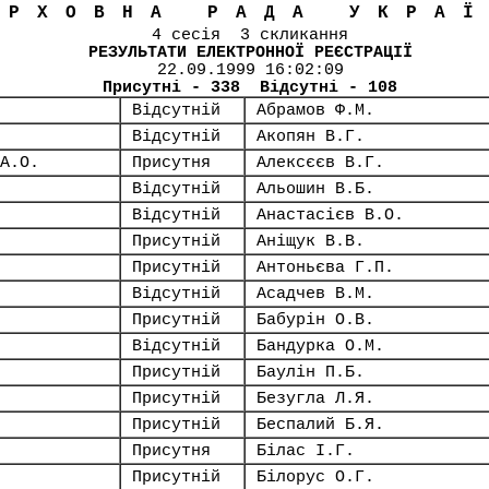
ЕРХОВНА РАДА УКРА
4 сесія 3 скликання
РЕЗУЛЬТАТИ ЕЛЕКТРОННОЇ РЕЄСТРАЦІЇ
22.09.1999 16:02:09
Присутні - 338 Відсутні - 108
Відсутній
Абрамов Ф.М.
Відсутній
Акопян В.Г.
А.О.
Присутня
Алексєєв В.Г.
Відсутній
Альошин В.Б.
Відсутній
Анастасієв В.О.
Присутній
Аніщук В.В.
Присутній
Антоньєва Г.П.
Відсутній
Асадчев В.М.
Присутній
Бабурін О.В.
Відсутній
Бандурка О.М.
Присутній
Баулін П.Б.
Присутній
Безугла Л.Я.
Присутній
Беспалий Б.Я.
Присутня
Білас І.Г.
Присутній
Білорус О.Г.