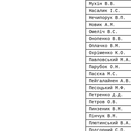
Мухін В.В.
Насалик І.С.
Нечипорук В.П.
Новик А.М.
Омеліч В.С.
Онопенко В.В.
Оплачко В.М.
Охріменко К.О.
Павловський М.А.
Парубок О.Н.
Пасєка М.С.
Пейгалайнен А.В.
Песоцький М.Ф.
Петренко Д.Д.
Петров О.В.
Пинзеник В.М.
Пінчук В.М.
Плютинський В.А.
Подгорний С.П.