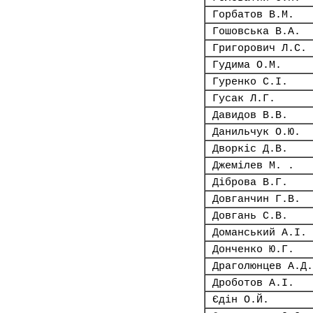
Горбатов В.М.
Гошовська В.А.
Григорович Л.С.
Гудима О.М.
Гуренко С.І.
Гусак Л.Г.
Давидов В.В.
Данильчук О.Ю.
Дворкіс Д.В.
Джемілев М. .
Діброва В.Г.
Довганчин Г.В.
Довгань С.В.
Доманський А.І.
Донченко Ю.Г.
Драголюнцев А.Д.
Дроботов А.І.
Єдін О.Й.