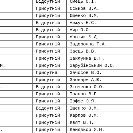
Відсутній
Ємець О.І.
Присутній
Єськов В.А.
Присутній
Єщенко В.М.
Відсутній
Жежук Н.С.
Відсутній
Жир О.О.
Присутній
Жовтяк Є.Д.
Присутній
Задорожна Т.А.
Присутній
Заєць В.В.
Присутній
Заклунна В.Г.
М.
Присутній
Зарубінський О.О.
Присутня
Зачосов В.О.
Присутній
Звонарж А.Ю.
.
Відсутній
Зінченко О.О.
Присутній
Іванов В.Г.
Присутній
Іоффе Ю.Я.
Відсутній
Іщенко О.М.
Присутній
Карпов О.М.
Присутній
Квят В.П.
.
Присутній
Кендзьор Я.М.