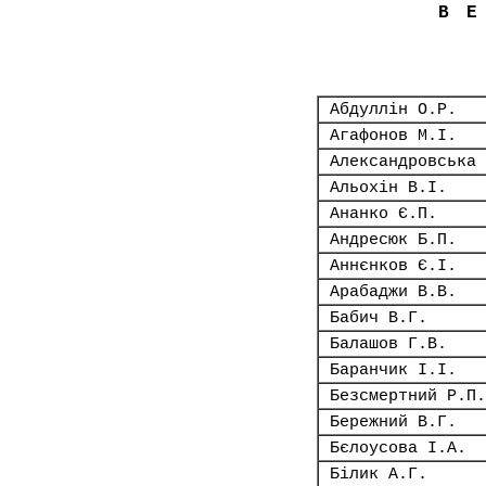
В
Абдуллін О.Р.
Агафонов М.І.
Александровська 
Альохін В.І.
Ананко Є.П.
Андресюк Б.П.
Аннєнков Є.І.
Арабаджи В.В.
Бабич В.Г.
Балашов Г.В.
Баранчик І.І.
Безсмертний Р.П.
Бережний В.Г.
Бєлоусова І.А.
Білик А.Г.