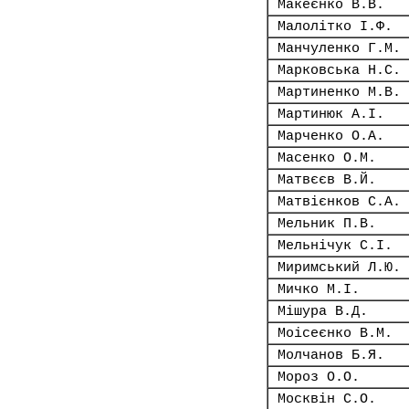
Макеєнко В.В.
Малолітко І.Ф.
Манчуленко Г.М.
Марковська Н.С.
Мартиненко М.В.
Мартинюк А.І.
Марченко О.А.
Масенко О.М.
Матвєєв В.Й.
Матвієнков С.А.
Мельник П.В.
Мельнічук С.І.
Миримський Л.Ю.
Мичко М.І.
Мішура В.Д.
Моісеєнко В.М.
Молчанов Б.Я.
Мороз О.О.
Москвін С.О.