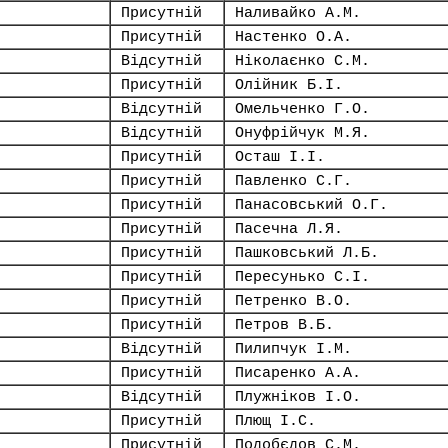
Присутній
Наливайко А.М.
Присутній
Настенко О.А.
Відсутній
Ніколаєнко С.М.
Присутній
Олійник Б.І.
Відсутній
Омельченко Г.О.
Відсутній
Онуфрійчук М.Я.
Присутній
Осташ І.І.
Присутній
Павленко С.Г.
Присутній
Панасовський О.Г.
Присутній
Пасечна Л.Я.
Присутній
Пашковський Л.Б.
Присутній
Пересунько С.І.
Присутній
Петренко В.О.
Присутній
Петров В.Б.
Відсутній
Пилипчук І.М.
Присутній
Писаренко А.А.
Відсутній
Плужніков І.О.
Присутній
Плющ І.С.
Присутній
Подобєдов С.М.