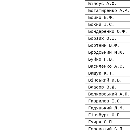
Білоус А.О.
Богатиренко А.А.
Бойко Б.Ф.
Бокий І.С.
Бондаренко О.Ф.
Борзих О.І.
Бортник В.Ф.
Бродський М.Ю.
Буйко Г.В.
Василенко А.С.
Ващук К.Т.
Вінський Й.В.
Власов В.Д.
Волковський А.П.
Гаврилов І.О.
Гадяцький Л.М.
Гінзбург О.П.
Гмиря С.П.
Головатий С.П.