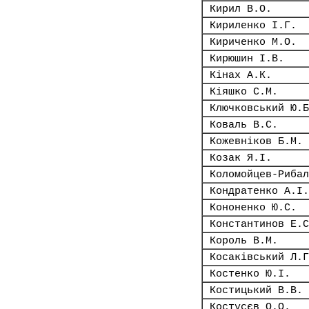
Кирил В.О.
Кириленко І.Г.
Кириченко М.О.
Кирюшин І.В.
Кінах А.К.
Кіяшко С.М.
Ключковський Ю.Б
Коваль В.С.
Кожевніков Б.М.
Козак Я.І.
Коломойцев-Рибал
Кондратенко А.І.
Кононенко Ю.С.
Константинов Е.С
Король В.М.
Косаківський Л.Г
Костенко Ю.І.
Костицький В.В.
Костусєв О.О.