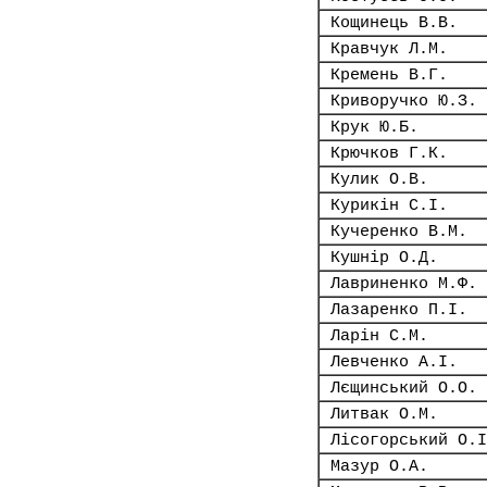
Кощинець В.В.
Кравчук Л.М.
Кремень В.Г.
Криворучко Ю.З.
Крук Ю.Б.
Крючков Г.К.
Кулик О.В.
Курикін С.І.
Кучеренко В.М.
Кушнір О.Д.
Лавриненко М.Ф.
Лазаренко П.І.
Ларін С.М.
Левченко А.І.
Лєщинський О.О.
Литвак О.М.
Лісогорський О.І
Мазур О.А.