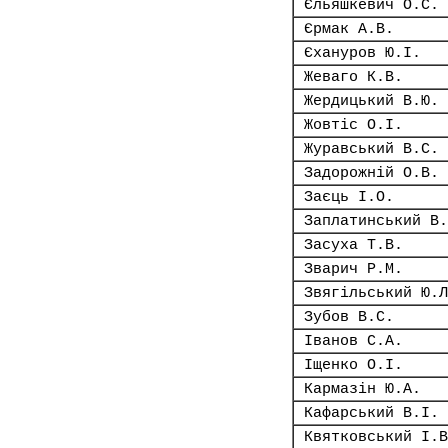
Єльяшкевич О.С.
Єрмак А.В.
Єхануров Ю.І.
Жеваго К.В.
Жердицький В.Ю.
Жовтіс О.І.
Журавський В.С.
Задорожній О.В.
Заєць І.О.
Заплатинський В.
Засуха Т.В.
Зварич Р.М.
Звягільський Ю.Л
Зубов В.С.
Іванов С.А.
Іщенко О.І.
Кармазін Ю.А.
Кафарський В.І.
Квятковський І.В