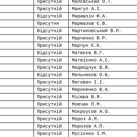
Присутній
Малєвський О.Т.
Присутній
Мангул А.І.
Відсутній
Марамзін Ф.А.
Присутня
Мармазов Є.В.
Відсутній
Мартиновський В.П.
Присутній
Марченко В.Р.
Присутній
Марчук Є.К.
Відсутній
Матвєєв В.Г.
Присутній
Матвієнко А.С.
Присутній
Медведчук В.В.
Відсутній
Мельников О.Б.
Присутній
Мигович І.І.
Присутній
Мироненко В.А.
Присутній
Місюра В.Я.
Присутній
Мовчан П.М.
Присутній
Мокроусов А.О.
Присутній
Мороз А.М.
Присутній
Морозов А.П.
Присутній
Мусієнко І.М.