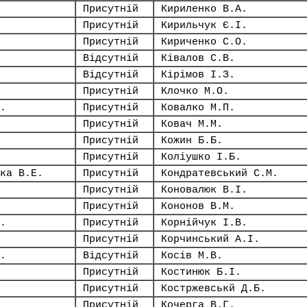
Присутній
Кириленко В.А.
Присутній
Кирильчук Є.І.
Присутній
Кириченко С.О.
Відсутній
Ківалов С.В.
Відсутній
Кірімов І.З.
Присутній
Клочко М.О.
.
Присутній
Ковалко М.П.
Присутній
Ковач М.М.
Присутній
Кожин Б.Б.
Присутній
Коліушко І.Б.
ка В.Е.
Присутній
Кондратевський С.М.
Присутній
Коновалюк В.І.
Присутній
Кононов В.М.
.
Присутній
Корнійчук І.В.
Присутній
Корчинський А.І.
.
Відсутній
Косів М.В.
Присутній
Костинюк Б.І.
Присутній
Костржевськй Д.Б.
Присутній
Кочерга В.Г.