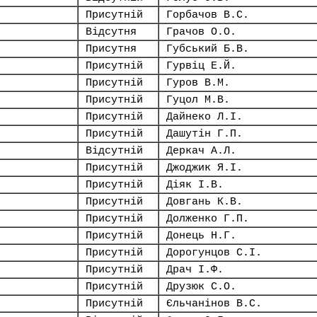
Присутній
Горбачов В.С.
Відсутня
Грачов О.О.
Присутня
Губський Б.В.
Присутній
Гурвіц Е.Й.
Присутній
Гуров В.М.
Присутній
Гуцол М.В.
Присутній
Дайнеко Л.І.
Присутній
Дашутін Г.П.
Відсутній
Деркач А.Л.
Присутній
Джоджик Я.І.
Присутній
Діяк І.В.
Присутній
Довгань К.В.
Присутній
Долженко Г.П.
Присутній
Донець Н.Г.
Присутній
Дорогунцов С.І.
Присутній
Драч І.Ф.
Присутній
Друзюк С.О.
Присутній
Єльчанінов В.С.