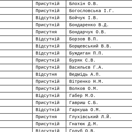
Присутній
Блохін О.В.
Присутній
Богословська І.Г.
Відсутній
Бойчук І.В.
Присутній
Бондаренко В.Д.
Присутня
Бондарчук О.В.
Відсутній
Борзов В.П.
Відсутній
Борщевський В.В.
Відсутній
Буждиган П.П.
Присутній
Буряк С.В.
Присутній
Васильєв Г.А.
Відсутня
Ведмідь А.П.
Присутній
Вітренко Н.М.
Присутній
Волков О.М.
Відсутній
Габер М.О.
Присутній
Гавриш С.Б.
Відсутній
Гаркуша О.М.
Присутня
Глухівський Л.Й.
Присутній
Гнатюк Д.М.
Відсутній
Голуб О.В.