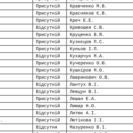
Присутній
Кравченко М.В.
Присутній
Красняков Є.В.
Присутній
Креч Е.Е.
Відсутній
Кривошея С.В.
Присутній
Круценко В.Я.
Присутній
Кузнєцов П.С.
Присутній
Куньов І.П.
Відсутній
Кухарчук М.А.
Присутній
Кучеренко О.Ю.
Присутній
Кушніров М.О.
Присутній
Лавринович О.В.
Відсутній
Лантух В.І.
Відсутній
Левцун В.І.
Присутній
Лешан Е.А.
Присутній
Лимар Н.О.
Відсутній
Литюк А.І.
.
Присутній
Лютікова І.І.
Відсутня
Мазуренко В.І.