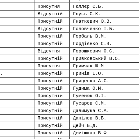
Присутня
Гєллєр Є.Б.
Відсутній
Глусь С.К.
Присутній
Гнаткевич Ю.В.
Відсутній
Головченко І.Б.
Присутній
Горбаль В.М.
Присутній
Гордієнко С.В.
Відсутня
Горошкевич О.С.
Присутній
Гривковський В.О.
Присутня
Гримчак Ю.М.
.
Присутній
Гринів І.О.
Присутній
Гриценко А.С.
Присутній
Гудима О.М.
Присутній
Гуменюк О.І.
Присутній
Гусаров С.М.
Присутній
Давимука С.А.
Присутній
Данілов В.Б.
Присутній
Дейч Б.Д.
Присутній
Демішкан В.Ф.