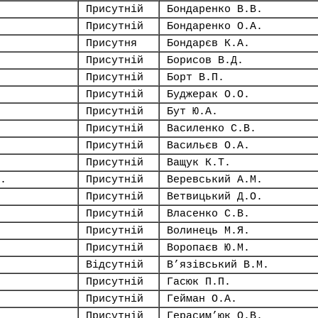
Присутній
Бондаренко В.В.
Присутній
Бондаренко О.А.
Присутня
Бондарєв К.А.
Присутній
Борисов В.Д.
Присутній
Борт В.П.
Присутній
Буджерак О.О.
Присутній
Бут Ю.А.
Присутній
Василенко С.В.
Присутній
Васильєв О.А.
Присутній
Ващук К.Т.
.
Присутній
Веревський А.М.
Присутній
Ветвицький Д.О.
Присутній
Власенко С.В.
Присутній
Волинець М.Я.
Присутній
Воропаєв Ю.М.
Відсутній
В’язівський В.М.
Присутній
Гасюк П.П.
Присутній
Гейман О.А.
Присутній
Герасим’юк О.В.