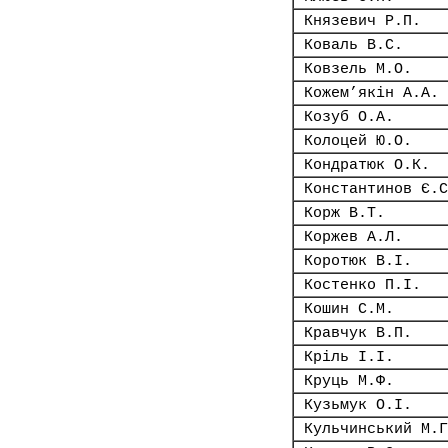
Князевич Р.П.
Коваль В.С.
Ковзель М.О.
Кожем’якін А.А.
Козуб О.А.
Колоцей Ю.О.
Кондратюк О.К.
Константинов Є.С
Корж В.Т.
Коржев А.Л.
Коротюк В.І.
Костенко П.І.
Кошин С.М.
Кравчук В.П.
Кріль І.І.
Круць М.Ф.
Кузьмук О.І.
Кульчинський М.Г