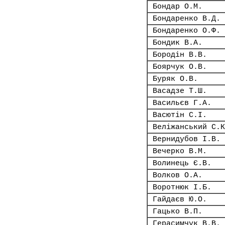
Бондар О.М.
Бондаренко В.Д.
Бондаренко О.Ф.
Бондик В.А.
Бородін В.В.
Боярчук О.В.
Буряк О.В.
Васадзе Т.Ш.
Васильєв Г.А.
Васютін С.І.
Веліжанський С.К
Вернидубов І.В.
Вечерко В.М.
Волинець Є.В.
Волков О.А.
Воротнюк І.Б.
Гайдаєв Ю.О.
Гацько В.П.
Герасимчук В.В.