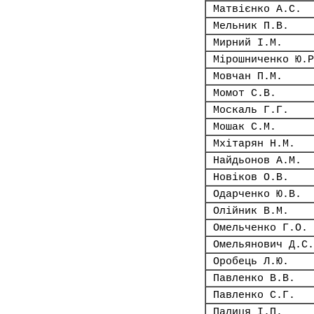
Матвієнко А.С.
Мельник П.В.
Мирний І.М.
Мірошниченко Ю.Р
Мовчан П.М.
Момот С.В.
Москаль Г.Г.
Мошак С.М.
Мхітарян Н.М.
Найдьонов А.М.
Новіков О.В.
Одарченко Ю.В.
Олійник В.М.
Омельченко Г.О.
Омельянович Д.С.
Оробець Л.Ю.
Павленко В.В.
Павленко С.Г.
Палиця І.П.