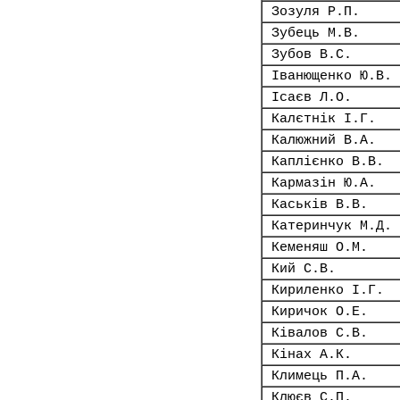
Зозуля Р.П.
Зубець М.В.
Зубов В.С.
Іванющенко Ю.В.
Ісаєв Л.О.
Калєтнік І.Г.
Калюжний В.А.
Каплієнко В.В.
Кармазін Ю.А.
Каськів В.В.
Катеринчук М.Д.
Кеменяш О.М.
Кий С.В.
Кириленко І.Г.
Киричок О.Е.
Ківалов С.В.
Кінах А.К.
Климець П.А.
Клюєв С.П.