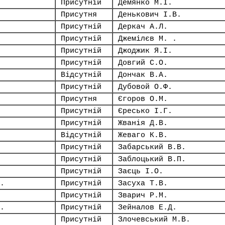
Присутній
Демянко М.І.
Присутня
Денькович І.В.
Присутній
Деркач А.Л.
Присутній
Джемілєв М. .
Присутній
Джоджик Я.І.
Присутній
Довгий С.О.
Відсутній
Дончак В.А.
Присутній
Дубовой О.Ф.
Присутня
Єгоров О.М.
Присутній
Єресько І.Г.
Присутній
Жванія Д.В.
Відсутній
Жеваго К.В.
Присутній
Забарський В.В.
Присутній
Заблоцький В.П.
Присутній
Заєць І.О.
.
Присутній
Засуха Т.В.
Присутній
Зварич Р.М.
.
Присутній
Зейналов Е.Д.
Присутній
Злочевський М.В.