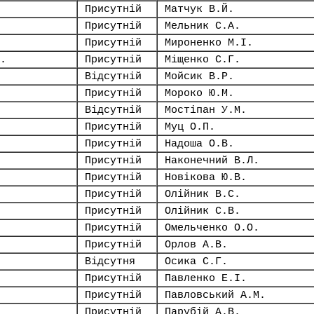
Присутній
Матчук В.Й.
Присутній
Мельник С.А.
Присутній
Мироненко М.І.
.
Присутній
Міщенко С.Г.
Відсутній
Мойсик В.Р.
Присутній
Мороко Ю.М.
Відсутній
Мостіпан У.М.
Присутній
Муц О.П.
Присутній
Надоша О.В.
Присутній
Наконечний В.Л.
Присутній
Новікова Ю.В.
Присутній
Олійник В.С.
Присутній
Олійник С.В.
Присутній
Омельченко О.О.
Присутній
Орлов А.В.
Відсутня
Осика С.Г.
Присутній
Павленко Е.І.
Присутній
Павловський А.М.
Присутній
Парубій А.В.