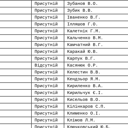
Присутній
Зубанов В.О.
Присутній
Зубик В.В.
Присутній
Іваненко В.Г.
Присутній
Ілляшов Г.О.
Присутній
Калетнік Г.М.
Присутній
Кальченко В.М.
Присутній
Камчатний В.Г.
Присутній
Каракай Ю.В.
Присутній
Карпук В.Г.
Відсутній
Касянюк О.Р.
Присутній
Келестин В.В.
Присутній
Кендзьор Я.М.
Присутній
Кириленко В.А.
Присутній
Кирильчук Є.І.
Присутній
Кисельов В.О.
Присутній
Кілінкаров С.П.
Присутній
Клименко О.І.
Присутній
Клімов Л.М.
Присутній
Ключковський Ю.Б.