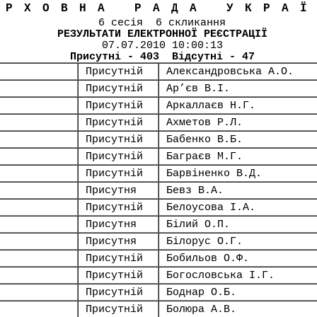
ЕРХОВНА РАДА УКРА
6 сесія 6 скликання
РЕЗУЛЬТАТИ ЕЛЕКТРОННОЇ РЕЄСТРАЦІЇ
07.07.2010 10:00:13
Присутні - 403 Відсутні - 47
Присутній
Александровська А.О.
Присутній
Ар’єв В.І.
Присутній
Аркаллаєв Н.Г.
Присутній
Ахметов Р.Л.
Присутній
Бабенко В.Б.
Присутній
Баграєв М.Г.
Присутній
Барвіненко В.Д.
Присутня
Бевз В.А.
Присутній
Белоусова І.А.
Присутня
Білий О.П.
Присутня
Білорус О.Г.
Присутній
Бобильов О.Ф.
Присутній
Богословська І.Г.
Присутній
Боднар О.Б.
Присутній
Болюра А.В.