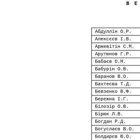
В
Абдуллін О.Р.
Алексєєв І.В.
Аржевітін С.М.
Арутюнов Г.Р.
Бабаєв О.М.
Бабурін О.В.
Баранов В.О.
Бахтеєва Т.Д.
Бевзенко В.Ф.
Бережна І.Г.
Білозір О.В.
Бірюк Л.В.
Богдан Р.Д.
Богуслаєв В.О.
Болдирєв Ю.О.