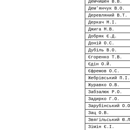
Демчишен В.В.
Дем’янчук В.О.
Деревляний В.Т.
Деркач М.І.
Джига М.В.
Добряк Є.Д.
Доній О.С.
Дубіль В.О.
Єгоренко Т.В.
Єдін О.Й.
Єфремов О.С.
Жебрівський П.І.
Журавко О.В.
Забзалюк Р.О.
Задирко Г.О.
Зарубінський О.О
Зац О.В.
Звягільський Ю.Л
Зімін Є.І.