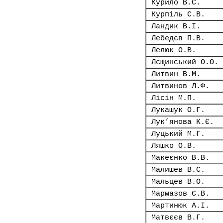
Курило В.С.
Курпіль С.В.
Ландик В.І.
Лебедєв П.В.
Лелюк О.В.
Лєщинський О.О.
Литвин В.М.
Литвинов Л.Ф.
Лісін М.П.
Лукашук О.Г.
Лук’янова К.Є.
Луцький М.Г.
Ляшко О.В.
Макеєнко В.В.
Малишев В.С.
Мальцев В.О.
Мармазов Є.В.
Мартинюк А.І.
Матвєєв В.Г.