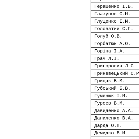
Геращенко І.В.
Глазунов С.М.
Глущенко І.М.
Головатий С.П.
Голуб О.В.
Горбатюк А.О.
Горіна І.А.
Грач Л.І.
Григорович Л.С.
Гриневецький С.Р
Грицак В.М.
Губський Б.В.
Гуменюк І.М.
Гуреєв В.М.
Давиденко А.А.
Даниленко В.А.
Дарда О.П.
Демидко В.М.