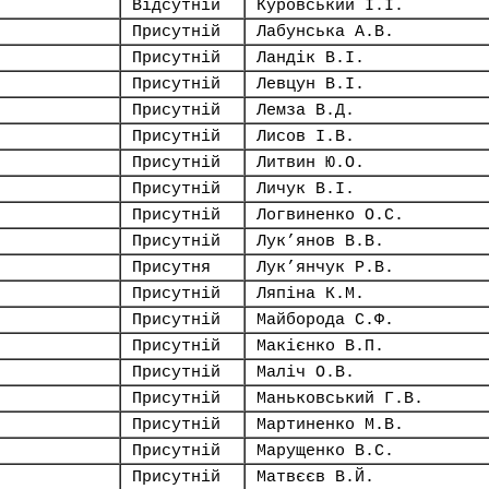
Відсутній
Куровський І.І.
Присутній
Лабунська А.В.
Присутній
Ландік В.І.
Присутній
Левцун В.І.
Присутній
Лемза В.Д.
Присутній
Лисов І.В.
Присутній
Литвин Ю.О.
Присутній
Личук В.І.
Присутній
Логвиненко О.С.
Присутній
Лук’янов В.В.
Присутня
Лук’янчук Р.В.
Присутній
Ляпіна К.М.
Присутній
Майборода С.Ф.
Присутній
Макієнко В.П.
Присутній
Маліч О.В.
Присутній
Маньковський Г.В.
Присутній
Мартиненко М.В.
Присутній
Марущенко В.С.
Присутній
Матвєєв В.Й.